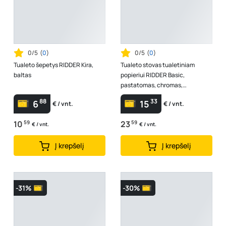
0/5
(
0
)
0/5
(
0
)
Tualeto šepetys RIDDER Kira,
Tualeto stovas tualetiniam
baltas
popieriui RIDDER Basic,
pastatomas, chromas,
nerūdijančio plieno
88
33
6
15
€ / vnt.
€ / vnt.
10
59
23
59
€ / vnt.
€ / vnt.
Į krepšelį
Į krepšelį
-31%
-30%