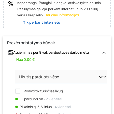
nepabrangs.
Patogiai ir lengvai atsiskaitykite dalimis.
Pasiūlymas galioja perkant internetu nuo 200 eurų
Daugiau informacijos.
vertės krepšelio.
Tik perkant internetu
Prekės pristatymo būdai:
Atsiėmimas per 9 val. parduotuvės darbo metu
Nuo 0,00 €
Rodyti tik turinčias likutį
El. parduotuvė
‐ 2 vienetai
Pilkalnio g. 3, Vilnius
- 4 vienetai