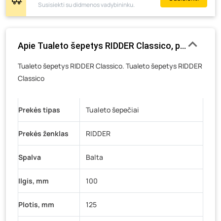
Susisiekti su didmenos vadybininku.
Pramonės g. 6E, Šilutė
- 0 vienetų
Gedimino g. 54, Tauragė
- 0 vienetų
Luokės g. 82, Telšiai
- 0 vienetų
Apie Tualeto šepetys RIDDER Classico, pastatomas
Veteranų g. 11, Visaginas
- 0 vienetų
Tualeto šepetys RIDDER Classico. Tualeto šepetys RIDDER
Baravykų g. 1, Druskininkai
- 0 vienetų
Classico
Vilniaus g. 89D, Ukmergė
- 0 vienetų
K. Donelaičio g. 17, Rokiškis
- 0 vienetų
Prekės tipas
Tualeto šepečiai
Šaltupės g. 64, Zarasai
- 0 vienetų
Prekės ženklas
RIDDER
Spalva
Balta
Ilgis, mm
100
Plotis, mm
125