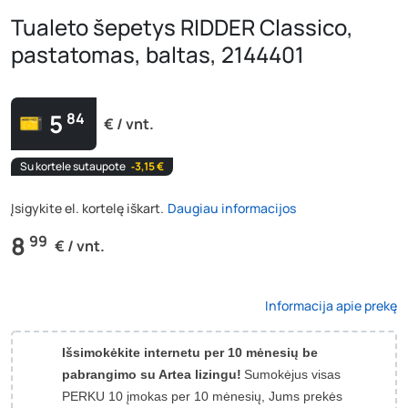
Tualeto šepetys RIDDER Classico,
pastatomas, baltas, 2144401
5
84
€ / vnt.
Su kortele sutaupote
‐3,15 €
Įsigykite el. kortelę iškart.
Daugiau informacijos
8
99
€ / vnt.
Informacija apie prekę
Išsimokėkite internetu per 10 mėnesių be
pabrangimo su Artea lizingu!
Sumokėjus visas
PERKU 10 įmokas per 10 mėnesių, Jums prekės