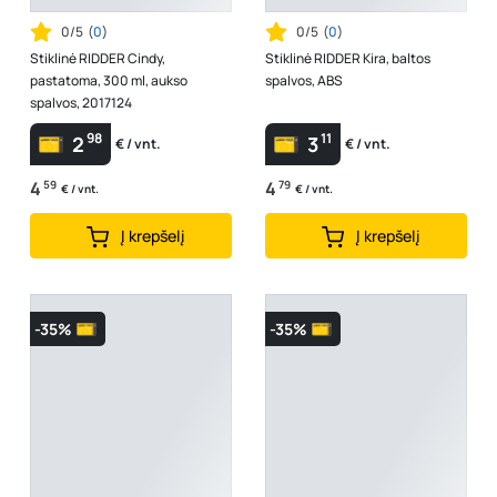
0/5
(
0
)
0/5
(
0
)
Stiklinė RIDDER Cindy,
Stiklinė RIDDER Kira, baltos
pastatoma, 300 ml, aukso
spalvos, ABS
spalvos, 2017124
98
11
2
3
€ / vnt.
€ / vnt.
4
59
4
79
€ / vnt.
€ / vnt.
Į krepšelį
Į krepšelį
-35%
-35%