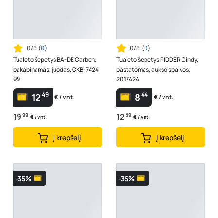
0/5
(
0
)
0/5
(
0
)
Tualeto šepetys BA-DE Carbon,
Tualeto šepetys RIDDER Cindy,
pakabinamas, juodas, CKB-7424
pastatomas, aukso spalvos,
99
2017424
49
44
12
8
€ / vnt.
€ / vnt.
19
99
12
99
€ / vnt.
€ / vnt.
Į krepšelį
Į krepšelį
-35%
-35%