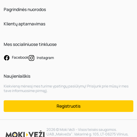
Pagrindinės nuorodos
Klientų aptarnavimas
Mes socialiniuose tinkluose
Facebook
Instagram
Naujienlaiškis
Kiekvieną mėnesį mes turime ypatingų pasiūlymų! Prisijunk prie mūsų ir mes
tave informuosime pirmąjį.
Registruotis
2026 © Moki Veži – Visos teisės saugomos.
UAB „Makveža“. Vakarinė g. 105, LT-06275 Vilnius,