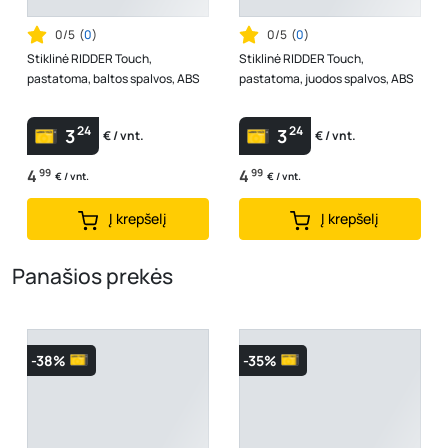
0/5
(
0
)
0/5
(
0
)
Stiklinė RIDDER Touch,
Stiklinė RIDDER Touch,
pastatoma, baltos spalvos, ABS
pastatoma, juodos spalvos, ABS
24
24
3
3
€ / vnt.
€ / vnt.
4
99
4
99
€ / vnt.
€ / vnt.
Į krepšelį
Į krepšelį
Panašios prekės
-38%
-35%