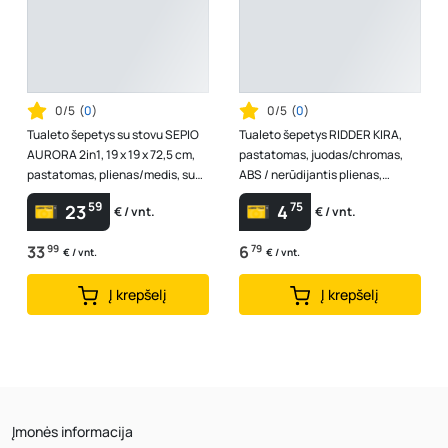
0/5
(
0
)
0/5
(
0
)
Tualeto šepetys su stovu SEPIO
Tualeto šepetys RIDDER KIRA,
AURORA 2in1, 19 x 19 x 72,5 cm,
pastatomas, juodas/chromas,
pastatomas, plienas/medis, su
ABS / nerūdijantis plienas,
tualetinio popieriaus laiki...
2016410
59
75
23
4
€ / vnt.
€ / vnt.
33
99
6
79
€ / vnt.
€ / vnt.
Į krepšelį
Į krepšelį
Įmonės informacija