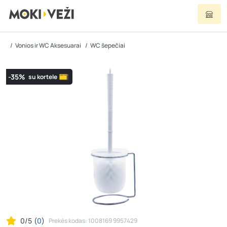
Vonios ir WC Aksesuarai
WC šepečiai
-35%
su kortele
0/5
(
0
)
Prekės kodas: 1008169 9957429