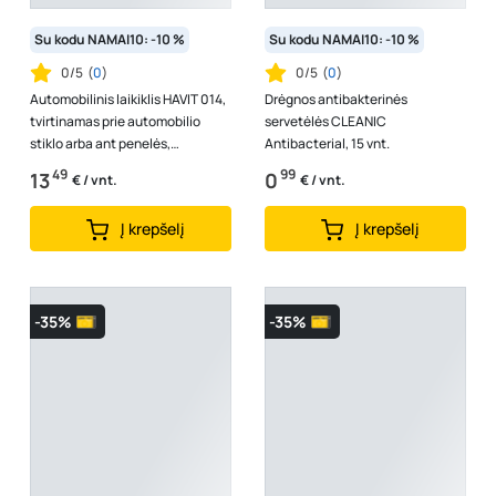
Su kodu NAMAI10: -10 %
Su kodu NAMAI10: -10 %
0/5
(
0
)
0/5
(
0
)
Automobilinis laikiklis HAVIT 014,
Drėgnos antibakterinės
tvirtinamas prie automobilio
servetėlės CLEANIC
stiklo arba ant penelės,
Antibacterial, 15 vnt.
teleskopinis
49
99
13
0
€ / vnt.
€ / vnt.
Į krepšelį
Į krepšelį
-35%
-35%