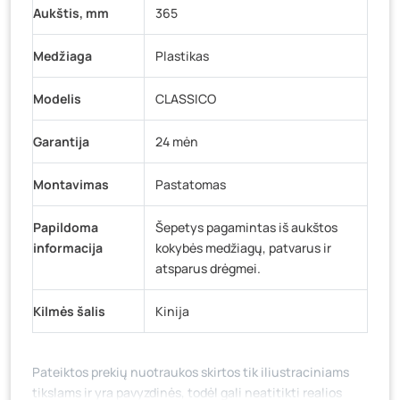
Aukštis, mm
365
Medžiaga
Plastikas
Modelis
CLASSICO
Garantija
24 mėn
Montavimas
Pastatomas
Papildoma
Šepetys pagamintas iš aukštos
informacija
kokybės medžiagų, patvarus ir
atsparus drėgmei.
Kilmės šalis
Kinija
Pateiktos prekių nuotraukos skirtos tik iliustraciniams
tikslams ir yra pavyzdinės, todėl gali neatitikti realios