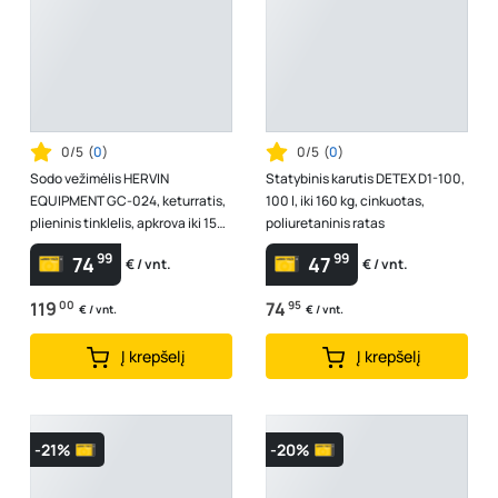
0/5
(
0
)
0/5
(
0
)
Sodo vežimėlis HERVIN
Statybinis karutis DETEX D1-100,
EQUIPMENT GC-024, keturratis,
100 l, iki 160 kg, cinkuotas,
plieninis tinklelis, apkrova iki 150
poliuretaninis ratas
kg, 100 × 50 × 53/86 cm
99
99
74
47
€ / vnt.
€ / vnt.
119
00
74
95
€ / vnt.
€ / vnt.
Į krepšelį
Į krepšelį
-21%
-20%