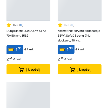
0/5
(
0
)
0/5
(
0
)
Durų skląstis DOMAX, WRO 70
Kosmetinės servetėlės dėžutėje
70x50 mm, 8562
ZEWA Soft & Strong, 3-jų
sluoksnių, 90 vnt.
93
99
1
1
€ / vnt.
€ / vnt.
2
49
2
99
€ / vnt.
€ / vnt.
Į krepšelį
Į krepšelį