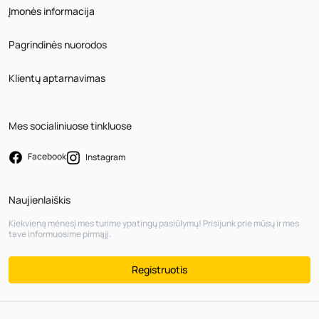
Įmonės informacija
Pagrindinės nuorodos
Klientų aptarnavimas
Mes socialiniuose tinkluose
Facebook
Instagram
Naujienlaiškis
Kiekvieną mėnesį mes turime ypatingų pasiūlymų! Prisijunk prie mūsų ir mes
tave informuosime pirmąjį.
Registruotis