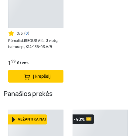
0/5
(
0
)
Rėmelis LIREGUS Alfa, 3 vietų,
baltos sp., K14-135-03.A/B
99
1
€ / vnt.
Į krepšelį
Panašios prekės
-40%
VEŽANTI KAINA!