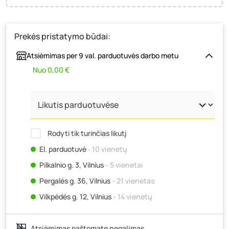
Prekės pristatymo būdai:
Atsiėmimas per 9 val. parduotuvės darbo metu
Nuo 0,00 €
Rodyti tik turinčias likutį
El. parduotuvė
‐ 10 vienetų
Pilkalnio g. 3, Vilnius
- 5 vienetai
Pergalės g. 36, Vilnius
- 21 vienetas
Vilkpėdės g. 12, Vilnius
- 14 vienetų
Ateities g. 15, Vilnius
- 11 vienetų
Atsiėmimas paštomate negalimas
Kauno r., Narsiečių k., Vytauto g. 183, Kaunas
- 17