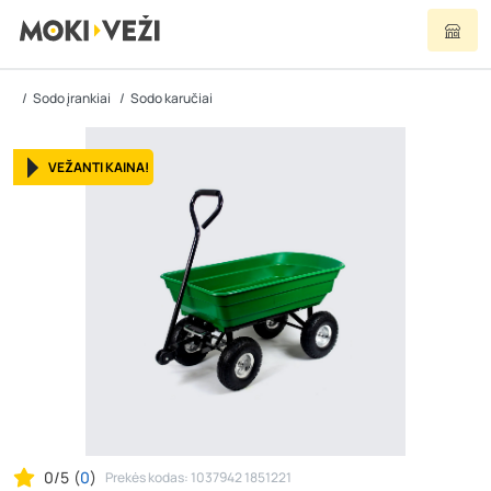
Sodo įrankiai
Sodo karučiai
VEŽANTI KAINA!
0/5
(
0
)
Prekės kodas: 1037942 1851221