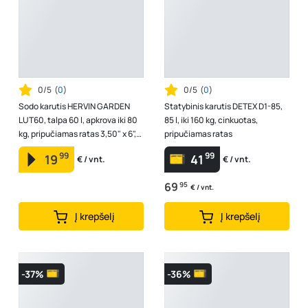
0/5
(
0
)
0/5
(
0
)
Sodo karutis HERVIN GARDEN
Statybinis karutis DETEX D1-85,
LUT60, talpa 60 l, apkrova iki 80
85 l, iki 160 kg, cinkuotas,
kg, pripučiamas ratas 3,50" x 6",
pripučiamas ratas
žalias
99
99
19
41
€ / vnt.
€ / vnt.
69
95
€ / vnt.
Į krepšelį
Į krepšelį
-37%
-36%