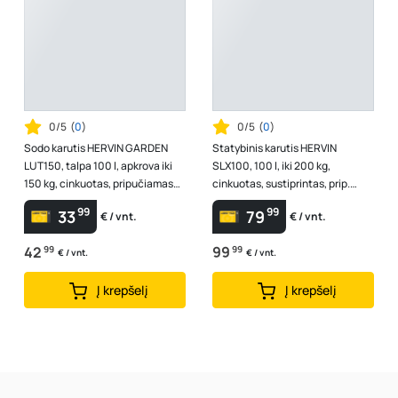
0/5
(
0
)
0/5
(
0
)
Sodo karutis HERVIN GARDEN
Statybinis karutis HERVIN
LUT150, talpa 100 l, apkrova iki
SLX100, 100 l, iki 200 kg,
150 kg, cinkuotas, pripučiamas
cinkuotas, sustiprintas, prip.
ratas 4,00" x 8", žalias
ratas 4" x 8", oranžinis, pagaminta
99
99
33
79
€ / vnt.
€ / vnt.
...
42
99
99
99
€ / vnt.
€ / vnt.
Į krepšelį
Į krepšelį