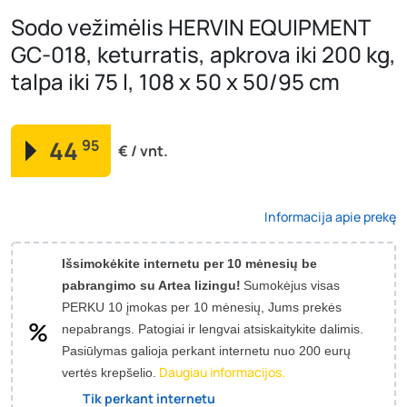
Sodo vežimėlis HERVIN EQUIPMENT
GC-018, keturratis, apkrova iki 200 kg,
talpa iki 75 l, 108 x 50 x 50/95 cm
44
95
€ / vnt.
Informacija apie prekę
Išsimokėkite internetu per 10 mėnesių be
pabrangimo su Artea lizingu!
Sumokėjus visas
PERKU 10 įmokas per 10 mėnesių, Jums prekės
nepabrangs.
Patogiai ir lengvai atsiskaitykite dalimis.
Pasiūlymas galioja perkant internetu nuo 200 eurų
Daugiau informacijos.
vertės krepšelio.
Tik perkant internetu