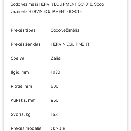
Veteranų g. 11, Visaginas
- 4 vienetai
Sodo vežimėlis HERVIN EQUIPMENT GC-018. Sodo
vežimėlis HERVIN EQUIPMENT GC-018
Baravykų g. 1, Druskininkai
- 0 vienetų
Vilniaus g. 89D, Ukmergė
- 0 vienetų
K. Donelaičio g. 17, Rokiškis
- 0 vienetų
Prekės tipas
Sodo vežimėlis
Šaltupės g. 64, Zarasai
- 0 vienetų
Prekės ženklas
HERVIN EQUIPMENT
Spalva
Žalia
Ilgis, mm
1080
Plotis, mm
500
Aukštis, mm
950
Svoris, kg
15.4
Prekės modelis
GC-018