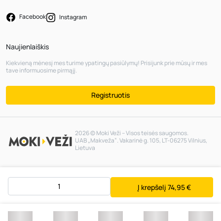
Facebook
Instagram
Naujienlaiškis
Kiekvieną mėnesį mes turime ypatingų pasiūlymų! Prisijunk prie mūsų ir mes
tave informuosime pirmąjį.
Registruotis
2026 © Moki Veži – Visos teisės saugomos.
UAB „Makveža“. Vakarinė g. 105, LT-06275 Vilnius,
Lietuva
Į krepšelį
74,95 €