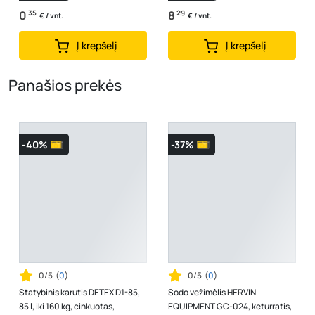
0
35
8
29
€ / vnt.
€ / vnt.
Į krepšelį
Į krepšelį
Panašios prekės
-40%
-37%
0/5
(
0
)
0/5
(
0
)
Statybinis karutis DETEX D1-85,
Sodo vežimėlis HERVIN
85 l, iki 160 kg, cinkuotas,
EQUIPMENT GC-024, keturratis,