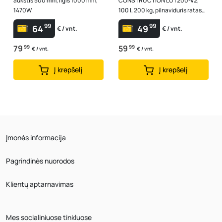
aukštis 500 mm, ilgis 1000 mm,
CONSTRUCTION LUT200-V2,
1470W
100 l, 200 kg, pilnaviduris ratas
4,00 x 8"
99
99
64
49
€ / vnt.
€ / vnt.
79
99
59
99
€ / vnt.
€ / vnt.
Į krepšelį
Į krepšelį
Įmonės informacija
Pagrindinės nuorodos
Klientų aptarnavimas
Mes socialiniuose tinkluose