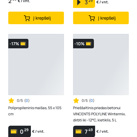
2
29
€ / vnt.
3
€ / vnt.
Į krepšelį
Į krepšelį
-17%
-10%
0/5
(
0
)
0/5
(
0
)
Polipropileninis maišas, 55 x 105
Prieššaltinis priedas betonui
cm
VINCENTS POLYLINE Wintermix,
dirbti iki -12°C, kietiklis, 5 L
29
49
0
7
€ / vnt.
€ / vnt.