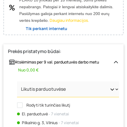
nepabrangs.
Patogiai ir lengvai atsiskaitykite dalimis.
Pasiūlymas galioja perkant internetu nuo 200 eurų
Daugiau informacijos.
vertės krepšelio.
Tik perkant internetu
Prekės pristatymo būdai:
Atsiėmimas per 9 val. parduotuvės darbo metu
Nuo 0,00 €
Rodyti tik turinčias likutį
El. parduotuvė
‐ 7 vienetai
Pilkalnio g. 3, Vilnius
- 7 vienetai