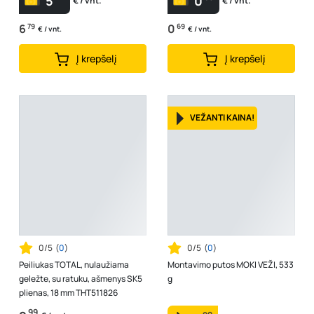
5
0
€ / vnt.
€ / vnt.
6
79
0
69
€ / vnt.
€ / vnt.
Į krepšelį
Į krepšelį
VEŽANTI KAINA!
0/5
(
0
)
0/5
(
0
)
Peiliukas TOTAL, nulaužiama
Montavimo putos MOKI VEŽI, 533
geležte, su ratuku, ašmenys SK5
g
plienas, 18 mm THT511826
99