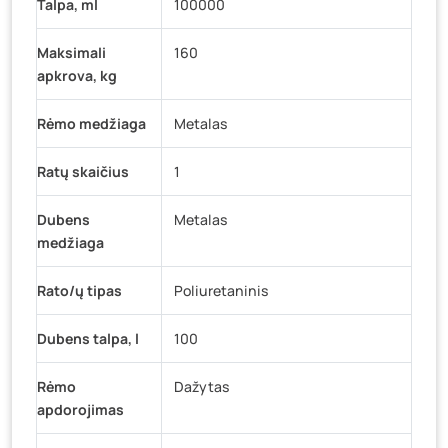
Talpa, ml
100000
Maksimali
160
apkrova, kg
Rėmo medžiaga
Metalas
Ratų skaičius
1
Dubens
Metalas
medžiaga
Rato/ų tipas
Poliuretaninis
Dubens talpa, l
100
Rėmo
Dažytas
apdorojimas