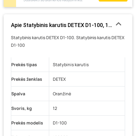
Pramonės g. 6E, Šilutė
- 0 vienetų
Gedimino g. 54, Tauragė
- 0 vienetų
Apie Statybinis karutis DETEX D1-100, 100 l, iki 160
Luokės g. 82, Telšiai
- 5 vienetai
Veteranų g. 11, Visaginas
- 0 vienetų
Statybinis karutis DETEX D1-100. Statybinis karutis DETEX
D1-100
Baravykų g. 1, Druskininkai
- 0 vienetų
Vilniaus g. 89D, Ukmergė
- 0 vienetų
K. Donelaičio g. 17, Rokiškis
- 0 vienetų
Prekės tipas
Statybinis karutis
Šaltupės g. 64, Zarasai
- 0 vienetų
Prekės ženklas
DETEX
Spalva
Oranžinė
Svoris, kg
12
Prekės modelis
D1-100