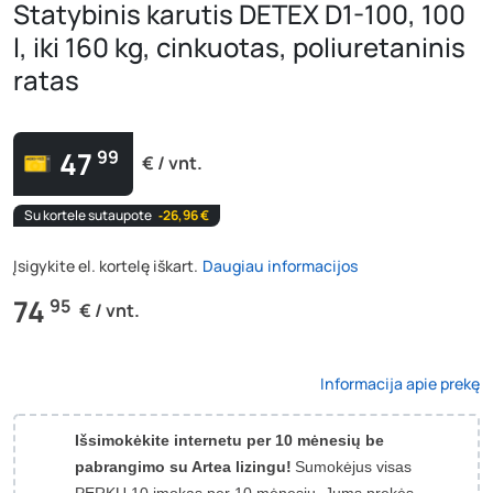
Statybinis karutis DETEX D1-100, 100
l, iki 160 kg, cinkuotas, poliuretaninis
ratas
47
99
€ / vnt.
Su kortele sutaupote
‐26,96 €
Įsigykite el. kortelę iškart.
Daugiau informacijos
74
95
€ / vnt.
Informacija apie prekę
Išsimokėkite internetu per 10 mėnesių be
pabrangimo su Artea lizingu!
Sumokėjus visas
PERKU 10 įmokas per 10 mėnesių, Jums prekės