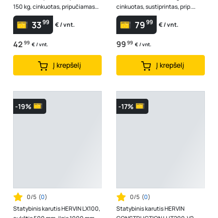
150 kg, cinkuotas, pripučiamas
cinkuotas, sustiprintas, prip.
ratas 4,00" x 8", žalias
ratas 4" x 8", oranžinis, pagaminta
99
99
33
79
€ / vnt.
€ / vnt.
...
42
99
99
99
€ / vnt.
€ / vnt.
Į krepšelį
Į krepšelį
-19%
-17%
0/5
(
0
)
0/5
(
0
)
Statybinis karutis HERVIN LX100,
Statybinis karutis HERVIN