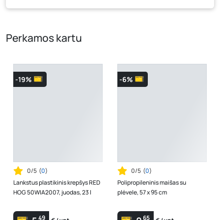
tam tikrais atvejais gali nesutapti, prašome vadovautis ta
kaina, kuri galioja pirkimo metu.
Perkamos kartu
-19%
-6%
0/5
(
0
)
0/5
(
0
)
Lankstus plastikinis krepšys RED
Polipropileninis maišas su
HOG 50WIA2007, juodas, 23 l
plėvele, 57 x 95 cm
49
65