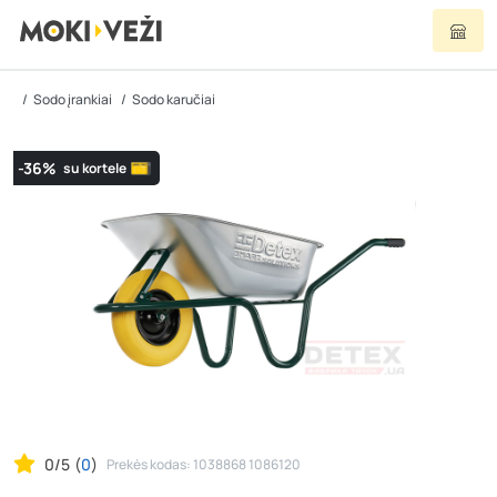
Sodo įrankiai
Sodo karučiai
-36%
su kortele
0/5
(
0
)
Prekės kodas: 1038868 1086120