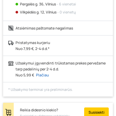
Pergalės g. 36, Vilnius
- 6 vienetai
Vilkpėdės g. 12, Vilnius
- 0 vienetų
Ateities g. 15, Vilnius
- 8 vienetai
Atsiėmimas paštomate negalimas
Kauno r., Narsiečių k., Vytauto g. 183, Kaunas
- 5
vienetai
Šilutės pl. 83A, Klaipėda
- 0 vienetų
Pristatymas kurjeriu
Nuo 7,99 €, 2-4 d.d.*
Pramonės g. 7, Šiauliai
- 5 vienetai
Klaipėdos g. 170R, Panevėžys
- 5 vienetai
Užsakymui įgyvendinti trūkstamas prekes pervežame
Santaikos g. 26B, Alytus
- 2 vienetai
tarp padalinių per 2-4 d.d.
J. Basanavičiaus g. 6, Utena
- 4 vienetai
Nuo 5,99 €
Plačiau
Novočėbės k. 3, Kėdainiai
- 7 vienetai
* Užsakymo terminai yra preliminarūs.
Kauno g. 160, Marijampolė
- 7 vienetai
Skuodo g. 41, Mažeikiai
- 4 vienetai
Tiekimo g. 4, Biržai
- 0 vienetų
Reikia didesnio kiekio?
Susisiekti
Žemaičių g. 2, Raseiniai
- 0 vienetų
Susisiekti su didmenos vadybininku.