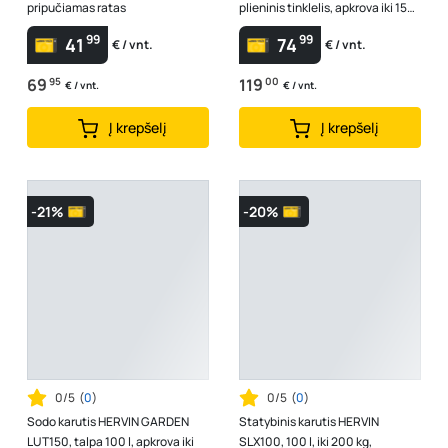
pripučiamas ratas
plieninis tinklelis, apkrova iki 150
kg, 100 × 50 × 53/86 cm
99
99
41
74
€ / vnt.
€ / vnt.
69
95
119
00
€ / vnt.
€ / vnt.
Į krepšelį
Į krepšelį
-21%
-20%
0/5
(
0
)
0/5
(
0
)
Sodo karutis HERVIN GARDEN
Statybinis karutis HERVIN
LUT150, talpa 100 l, apkrova iki
SLX100, 100 l, iki 200 kg,