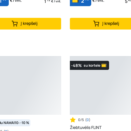
1
2
1
5
€ / vnt.
€ / vnt.
€ / vnt.
Į krepšelį
Į krepšelį
-48%
su kortele
0/5
(
0
)
du NAMAI10: -10 %
Žiebtuvėlis FLINT