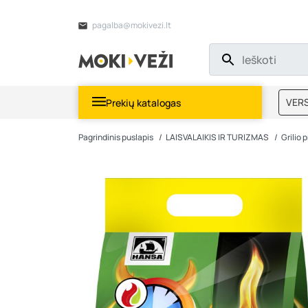
pagalba@mokivezi.lt
VERS
Prekių katalogas
MOKI
Pagrindinis puslapis
LAISVALAIKIS IR TURIZMAS
Grilio 