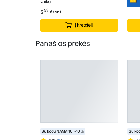
vaikų
59
3
€ / vnt.
Į krepšelį
Panašios prekės
Su kodu NAMAI10: -10 %
Su ko