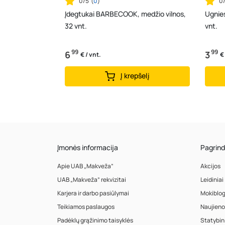
0/5
(
0
)
0
Įdegtukai BARBECOOK, medžio vilnos,
Ugnie
32 vnt.
vnt.
99
99
6
3
€ / vnt.
€
Į krepšelį
Įmonės informacija
Pagrind
Apie UAB „Makveža”
Akcijos
UAB „Makveža” rekvizitai
Leidiniai
Karjera ir darbo pasiūlymai
Mokiblo
Teikiamos paslaugos
Naujieno
Padėklų grąžinimo taisyklės
Statybin