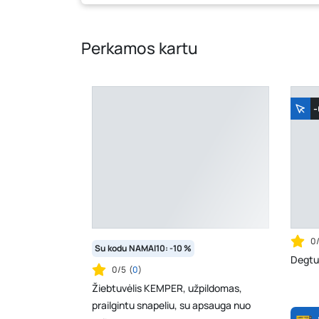
Perkamos kartu
0
Su kodu NAMAI10: -10 %
Degtu
0/5
(
0
)
Žiebtuvėlis KEMPER, užpildomas,
prailgintu snapeliu, su apsauga nuo