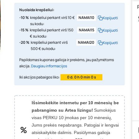
Nuolaida krepšeliui:
-10 %
krepšeliui perkant virš 10 €
NAMAI10
Kopijuoti
su kodu:
-15 %
krepšeliui perkant virš 150
NAMAI15
Kopijuoti
€ su kodu:
-20 %
krepšeliui perkant virš
NAMAI20
Kopijuoti
500 € su kodu:
Papildomas kuponas galioja ir prekėms, jau pažymėtoms
akcija.
Daugiau informacijos
Iki akcijos pabaigos liko:
0 d. 0 h 0 min 0 s
Išsimokėkite internetu per 10 mėnesių be
pabrangimo su Artea lizingu!
Sumokėjus
visas PERKU 10 įmokas per 10 mėnesių,
Jums prekės nepabrangs.
Patogiai ir lengvai
atsiskaitykite dalimis. Pasiūlymas galioja