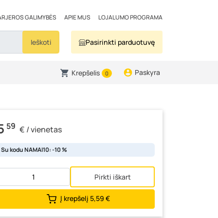
ARJEROS GALIMYBĖS
APIE MUS
LOJALUMO PROGRAMA
Ieškoti
Pasirinkti parduotuvę
Paskyra
Krepšelis
0
5
59
€ / vienetas
Su kodu NAMAI10: -10 %
Pirkti iškart
Į krepšelį
5,59 €