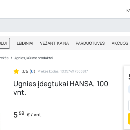
K
LUI
LEIDINIAI
VEŽANTI KAINA
PARDUOTUVĖS
AKCIJOS
BLOGAS
IŠPARDAVIMAS
prekės
Ugnies įkūrimo produktai
0/5
(
0
)
Prekės kodas: 1035749 7503817
Ugnies įdegtukai HANSA, 100
vnt.
5
59
€ / vnt.