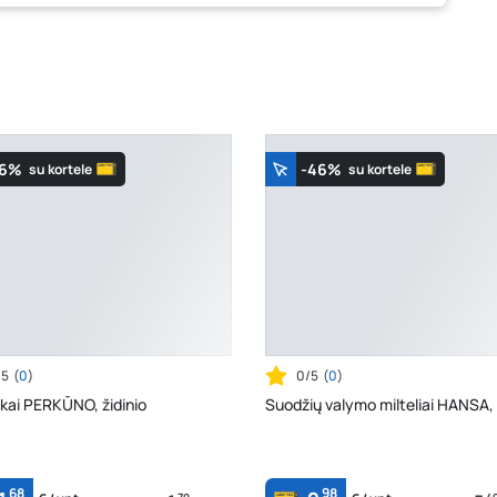
-6%
-46%
su kortele
su kortele
/5
(
0
)
0/5
(
0
)
kai PERKŪNO, židinio
Suodžių valymo milteliai HANSA, 
68
98
79
4