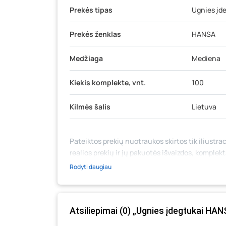
Prekės tipas
Ugnies įd
Prekės ženklas
HANSA
Medžiaga
Mediena
Kiekis komplekte, vnt.
100
Kilmės šalis
Lietuva
Pateiktos prekių nuotraukos skirtos tik iliustrac
realios prekių ir jų pakuotės išvaizdos, komplek
medžiaga su aprašymu) yra bendrinio pobūdžio,
Rodyti daugiau
likutis ar kainos internetinėje parduotuvėje bei
prašome vadovautis ta kaina, kuri galioja pirki
Atsiliepimai (0) „Ugnies įdegtukai HANS