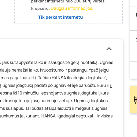
perkant internetu nuo 200 eurų vertės
Daugiau informacijos.
krepšelio.
Tik perkant internetu
jais sutaupysite laiko ir išsaugosite gerą nuotaiką. Ugnies
kalauja nemažai laiko, kruopštumo ir pastangų. Ypač jeigu
mas pagal paskirtį. Tačiau HANSA ilgadegiai degtukai šį
 ugnies įdegtuką padėti po ugniavietėje paruoštu kuru ir jį
 liepsna iki 10 minučių liepsnojantys ugnies įdegtukai įkurs
 bet kurioje kitoje jūsų norimoje vietoje. Ugnies įdegtukus
ems sušlapus. Tai būdas atsipalaiduoti ir mėgautis ugnies
sunkumus ją įkuriant. HANSA ilgadegiai degtukai – ir viskas