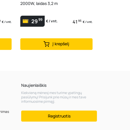
2000W, laidas 3,2 m
99
29
9
41
95
€ / vnt.
€ / vnt.
€ / vnt.
Į krepšelį
Naujienlaiškis
Kiekvieną mėnesį mes turime ypatingų
pasiūlymų! Prisijunk prie mūsų ir mes tave
informuosime pirmąjį.
inimas
Registruotis