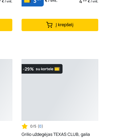
3
4
€ / vnt.
€ / vnt.
€ / vnt.
Į krepšelį
-29%
su kortele
0/5
(
0
)
Grilio uždegėjas TEXAS CLUB, galia