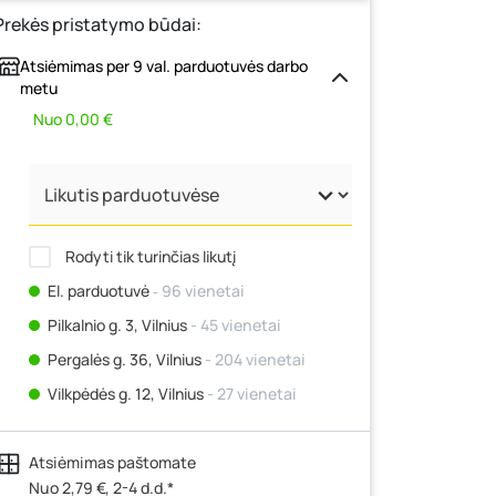
Prekės pristatymo būdai:
Atsiėmimas per 9 val. parduotuvės darbo
metu
Nuo 0,00 €
Rodyti tik turinčias likutį
El. parduotuvė
‐ 96 vienetai
Pilkalnio g. 3, Vilnius
- 45 vienetai
Pergalės g. 36, Vilnius
- 204 vienetai
Vilkpėdės g. 12, Vilnius
- 27 vienetai
Ateities g. 15, Vilnius
- 54 vienetai
Atsiėmimas paštomate
Kauno r., Narsiečių k., Vytauto g. 183,
Kaunas
Nuo 2,79 €, 2-4 d.d.*
- 72 vienetai