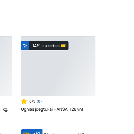
-14%
su kortele
0/5
(
0
)
1 kg.
Ugnies įdegtukai HANSA, 128 vnt.
69
9
29