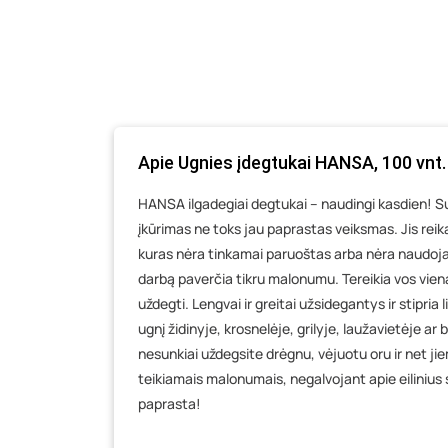
Apie Ugnies įdegtukai HANSA, 100 vnt.
HANSA ilgadegiai degtukai – naudingi kasdien! Su 
įkūrimas ne toks jau paprastas veiksmas. Jis rei
kuras nėra tinkamai paruoštas arba nėra naudoja
darbą paverčia tikru malonumu. Tereikia vos vieną
uždegti. Lengvai ir greitai užsidegantys ir stipria
ugnį židinyje, krosnelėje, grilyje, laužavietėje ar
nesunkiai uždegsite drėgnu, vėjuotu oru ir net ji
teikiamais malonumais, negalvojant apie eilinius 
paprasta!