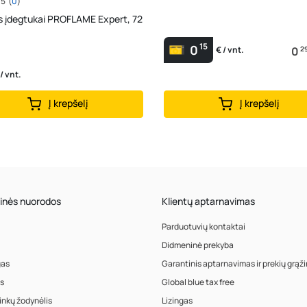
/5
(
0
)
s įdegtukai PROFLAME Expert, 72
15
0
0
2
€ / vnt.
 / vnt.
Į krepšelį
Į krepšelį
inės nuorodos
Klientų aptarnavimas
Parduotuvių kontaktai
Didmeninė prekyba
gas
Garantinis aptarnavimas ir prekių grąž
s
Global blue tax free
inkų žodynėlis
Lizingas