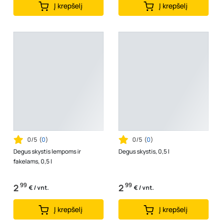
Į krepšelį
Į krepšelį
0/5
(
0
)
0/5
(
0
)
Degus skystis lempoms ir
Degus skystis, 0,5 l
fakelams, 0,5 l
99
99
2
2
€ / vnt.
€ / vnt.
Į krepšelį
Į krepšelį