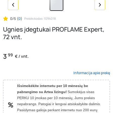
0/5
(
0
)
Prekės kodas: 1094018
Ugnies įdegtukai PROFLAME Expert,
72 vnt.
3
99
€ / vnt.
Informacija apie prekę
Išsimokėkite internetu per 10 mėnesių be
pabrangimo su Artea lizingu!
Sumokėjus visas
PERKU 10 įmokas per 10 mėnesių, Jums prekės
nepabrangs.
Patogiai ir lengvai atsiskaitykite dalimis.
Pasiūlymas galioja perkant internetu nuo 200 eurų