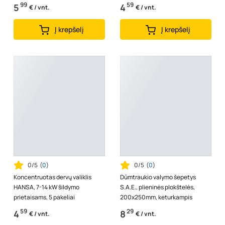
99
59
5
4
€ / vnt.
€ / vnt.
Į krepšelį
Į krepšelį
0/5
(
0
)
0/5
(
0
)
Koncentruotas dervų valiklis
Dūmtraukio valymo šepetys
HANSA, 7-14 kW šildymo
S.A.E., plieninės plokštelės,
prietaisams, 5 pakeliai
200x250mm, keturkampis
59
29
4
8
€ / vnt.
€ / vnt.