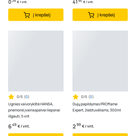
0
29
41
95
€ / vnt.
€ / vnt.
Į krepšelį
Į krepšelį
0/5
(
0
)
0/5
(
0
)
Ugnies vaivorykštė HANSA,
Dujų papildymas PROflame
priemonė įvairiaspalvei liepsnai
Expert, žiebtuvėliams, 300ml
išgauti, 5 vnt
49
99
6
2
€ / vnt.
€ / vnt.