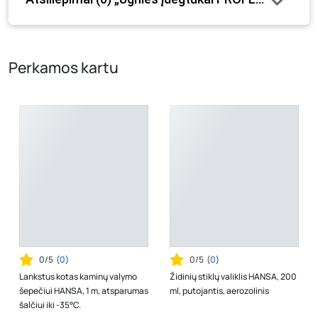
tam tikrais atvejais gali nesutapti, prašome vadovautis ta
kaina, kuri galioja pirkimo metu.
Perkamos kartu
0/5
(
0
)
0/5
(
0
)
Lankstus kotas kaminų valymo
Židinių stiklų valiklis HANSA, 200
šepečiui HANSA, 1 m, atsparumas
ml, putojantis, aerozolinis
šalčiui iki -35°C.