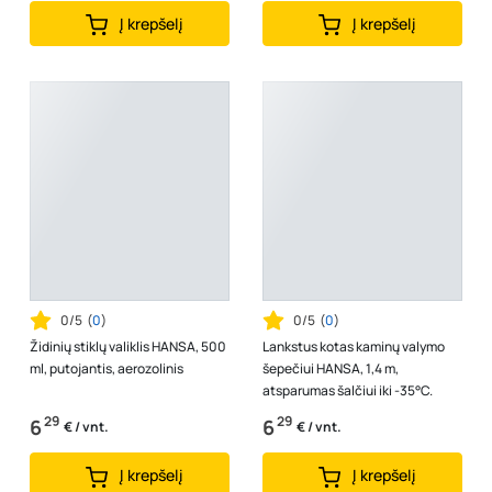
Į krepšelį
Į krepšelį
0/5
(
0
)
0/5
(
0
)
Židinių stiklų valiklis HANSA, 500
Lankstus kotas kaminų valymo
ml, putojantis, aerozolinis
šepečiui HANSA, 1,4 m,
atsparumas šalčiui iki -35°C.
29
29
6
6
€ / vnt.
€ / vnt.
Į krepšelį
Į krepšelį