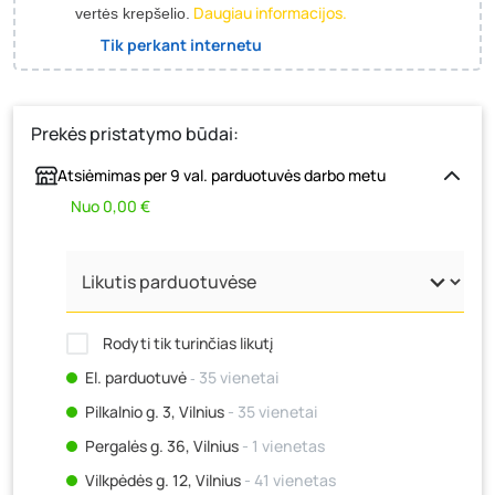
Daugiau informacijos.
vertės krepšelio.
Tik perkant internetu
Prekės pristatymo būdai:
Atsiėmimas per 9 val. parduotuvės darbo metu
Nuo 0,00 €
Rodyti tik turinčias likutį
El. parduotuvė
‐ 35 vienetai
Pilkalnio g. 3, Vilnius
- 35 vienetai
Pergalės g. 36, Vilnius
- 1 vienetas
Vilkpėdės g. 12, Vilnius
- 41 vienetas