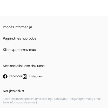
Įmonės informacija
Pagrindinės nuorodos
Klientų aptarnavimas
Mes socialiniuose tinkluose
Facebook
Instagram
Naujienlaiškis
Kiekvieną mėnesį mes turime ypatingų pasiūlymų! Prisijunk prie mūsų ir mes
tave informuosime pirmąjį.