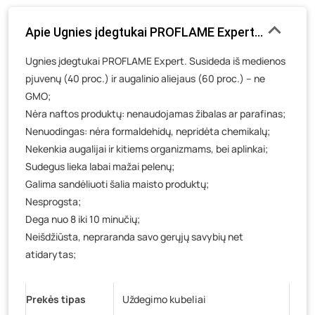
Luokės g. 82, Telšiai
- 0 vienetų
Apie Ugnies įdegtukai PROFLAME Expert, 72 vnt.
Veteranų g. 11, Visaginas
- 0 vienetų
Ugnies įdegtukai PROFLAME Expert. Susideda iš medienos
Baravykų g. 1, Druskininkai
- 0 vienetų
pjuvenų (40 proc.) ir augalinio aliejaus (60 proc.) – ne
Vilniaus g. 89D, Ukmergė
- 0 vienetų
GMO;
K. Donelaičio g. 17, Rokiškis
- 0 vienetų
Nėra naftos produktų: nenaudojamas žibalas ar parafinas;
Šaltupės g. 64, Zarasai
- 0 vienetų
Nenuodingas: nėra formaldehidų, nepridėta chemikalų;
Nekenkia augalijai ir kitiems organizmams, bei aplinkai;
Sudegus lieka labai mažai pelenų;
Galima sandėliuoti šalia maisto produktų;
Nesprogsta;
Dega nuo 8 iki 10 minučių;
Neišdžiūsta, nepraranda savo gerųjų savybių net
atidarytas;
Prekės tipas
Uždegimo kubeliai