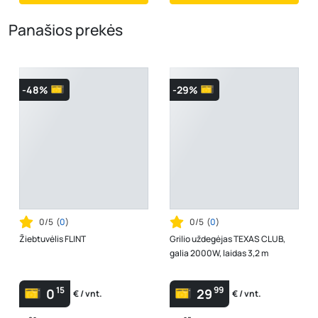
Panašios prekės
-48%
-29%
0/5
(
0
)
0/5
(
0
)
Žiebtuvėlis FLINT
Grilio uždegėjas TEXAS CLUB,
galia 2000W, laidas 3,2 m
15
99
0
29
€ / vnt.
€ / vnt.