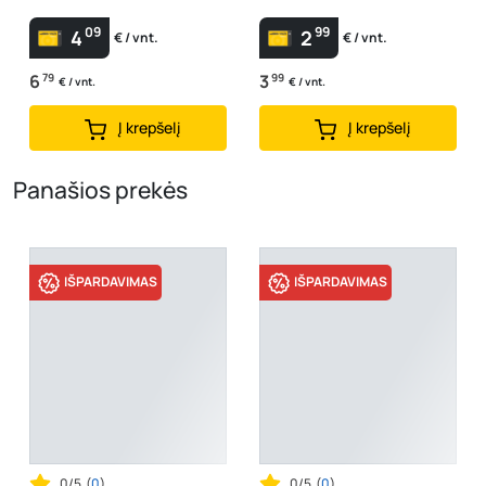
09
99
4
2
€ / vnt.
€ / vnt.
6
79
3
99
€ / vnt.
€ / vnt.
Į krepšelį
Į krepšelį
Panašios prekės
IŠPARDAVIMAS
IŠPARDAVIMAS
0/5
(
0
)
0/5
(
0
)