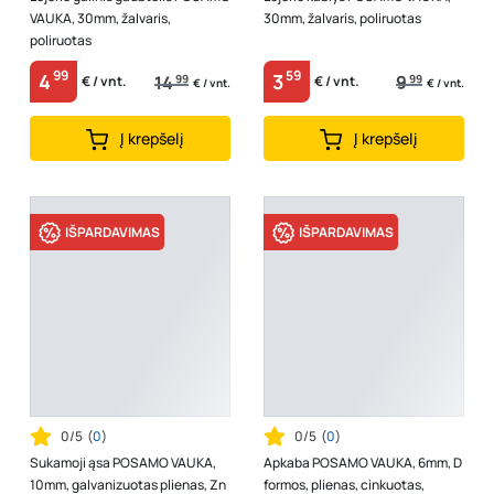
VAUKA, 30mm, žalvaris,
30mm, žalvaris, poliruotas
poliruotas
99
59
4
3
14
99
9
99
€ / vnt.
€ / vnt.
€ / vnt.
€ / vnt.
Į krepšelį
Į krepšelį
IŠPARDAVIMAS
IŠPARDAVIMAS
0/5
(
0
)
0/5
(
0
)
Sukamoji ąsa POSAMO VAUKA,
Apkaba POSAMO VAUKA, 6mm, D
10mm, galvanizuotas plienas, Zn
formos, plienas, cinkuotas,