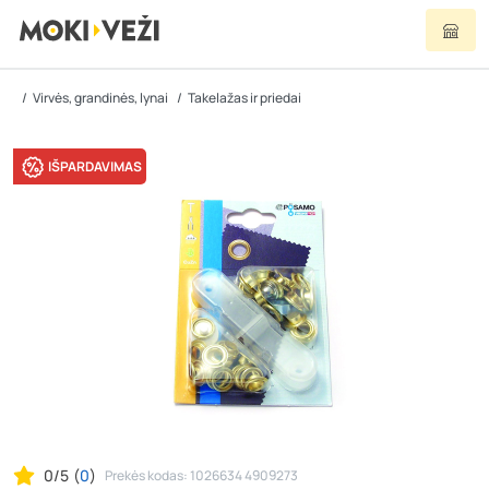
Virvės, grandinės, lynai
Takelažas ir priedai
IŠPARDAVIMAS
0/5
(
0
)
Prekės kodas: 1026634 4909273