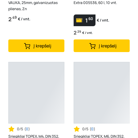
VAUKA, 25mm, galvanizuotas
Extra 005536, 60 l, 10 vnt.
plienas, Zn
49
2
60
€ / vnt.
1
€ / vnt.
2
29
€ / vnt.
Į krepšelį
Į krepšelį
0/5
(
0
)
0/5
(
0
)
Sriegikliai TOPEX, M4, DIN 352,
Sriegikliai TOPEX, M6, DIN 352,