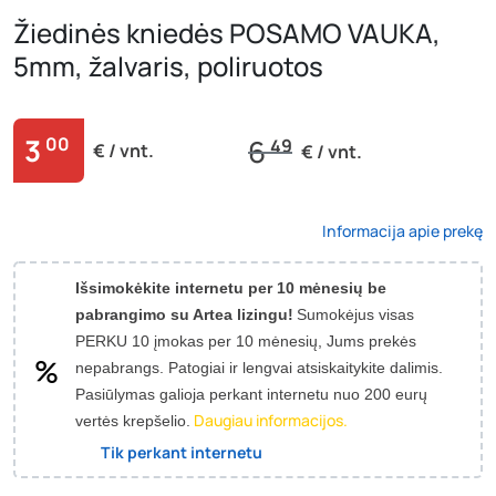
Žiedinės kniedės POSAMO VAUKA,
5mm, žalvaris, poliruotos
3
00
6
49
€ / vnt.
€ / vnt.
Informacija apie prekę
Išsimokėkite internetu per 10 mėnesių be
pabrangimo su Artea lizingu!
Sumokėjus visas
PERKU 10 įmokas per 10 mėnesių, Jums prekės
nepabrangs.
Patogiai ir lengvai atsiskaitykite dalimis.
Pasiūlymas galioja perkant internetu nuo 200 eurų
Daugiau informacijos.
vertės krepšelio.
Tik perkant internetu