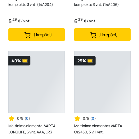
komplekte 3 vnt. (14A204)
komplekte 3 vnt. (14A206)
29
29
5
6
€ / vnt.
€ / vnt.
Į krepšelį
Į krepšelį
-40%
-25%
0/5
(
0
)
0/5
(
0
)
Maitinimo elementai VARTA
Maitinimo elementas VARTA
LONGLIFE, 6 vnt. AAA, LR3
Cr2450, 3 V, 1 vnt.