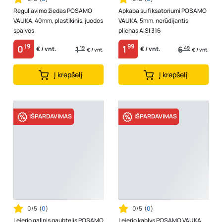
Reguliavimo žiedas POSAMO
Apkaba su fiksatoriumi POSAMO
VAUKA, 40mm, plastikinis, juodos
VAUKA, 5mm, nerūdijantis
spalvos
plienas AISI 316
19
99
0
1
1
19
6
49
€ / vnt.
€ / vnt.
€ / vnt.
€ / vnt.
Į krepšelį
Į krepšelį
IŠPARDAVIMAS
IŠPARDAVIMAS
0/5
(
0
)
0/5
(
0
)
Lejerio galinis gaubtelis POSAMO
Lejerio kablys POSAMO VAUKA,