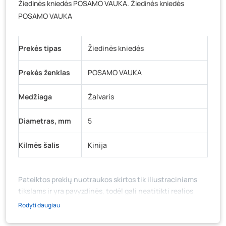
Žiedinės kniedės POSAMO VAUKA. Žiedinės kniedės
Baravykų g. 1, Druskininkai
- 0 vienetų
POSAMO VAUKA
Vilniaus g. 89D, Ukmergė
- 0 vienetų
K. Donelaičio g. 17, Rokiškis
- 0 vienetų
Prekės tipas
Žiedinės kniedės
Šaltupės g. 64, Zarasai
- 0 vienetų
Prekės ženklas
POSAMO VAUKA
Medžiaga
Žalvaris
Diametras, mm
5
Kilmės šalis
Kinija
Pateiktos prekių nuotraukos skirtos tik iliustraciniams
tikslams ir yra pavyzdinės, todėl gali neatitikti realios
prekių ir jų pakuotės išvaizdos, komplektacijos, spalvos ar
Rodyti daugiau
formos. Prekės aprašymas (ar video medžiaga su
aprašymu) yra bendrinio pobūdžio, jame nebūtinai