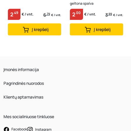
geltona spalva
49
00
2
2
6
79
3
99
€ / vnt.
€ / vnt.
€ / vnt.
€ / vnt.
Į krepšelį
Į krepšelį
Įmonės informacija
Pagrindinės nuorodos
Klientų aptarnavimas
Mes socialiniuose tinkluose
Facebook
Instagram