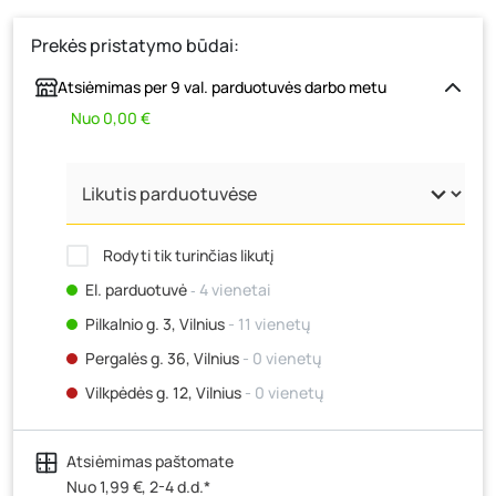
Prekės pristatymo būdai:
Atsiėmimas per 9 val. parduotuvės darbo metu
Nuo 0,00 €
Rodyti tik turinčias likutį
El. parduotuvė
‐ 4 vienetai
Pilkalnio g. 3, Vilnius
- 11 vienetų
Pergalės g. 36, Vilnius
- 0 vienetų
Vilkpėdės g. 12, Vilnius
- 0 vienetų
Ateities g. 15, Vilnius
- 0 vienetų
Atsiėmimas paštomate
Kauno r., Narsiečių k., Vytauto g. 183, Kaunas
- 0
vienetų
Nuo 1,99 €, 2-4 d.d.*