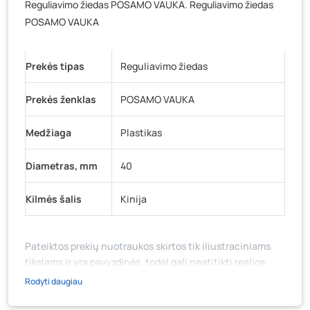
Reguliavimo žiedas POSAMO VAUKA. Reguliavimo žiedas
Baravykų g. 1, Druskininkai
- 0 vienetų
POSAMO VAUKA
Vilniaus g. 89D, Ukmergė
- 0 vienetų
K. Donelaičio g. 17, Rokiškis
- 0 vienetų
Prekės tipas
Reguliavimo žiedas
Šaltupės g. 64, Zarasai
- 0 vienetų
Prekės ženklas
POSAMO VAUKA
Medžiaga
Plastikas
Diametras, mm
40
Kilmės šalis
Kinija
Pateiktos prekių nuotraukos skirtos tik iliustraciniams
tikslams ir yra pavyzdinės, todėl gali neatitikti realios
prekių ir jų pakuotės išvaizdos, komplektacijos, spalvos ar
Rodyti daugiau
formos. Prekės aprašymas (ar video medžiaga su
aprašymu) yra bendrinio pobūdžio, jame nebūtinai