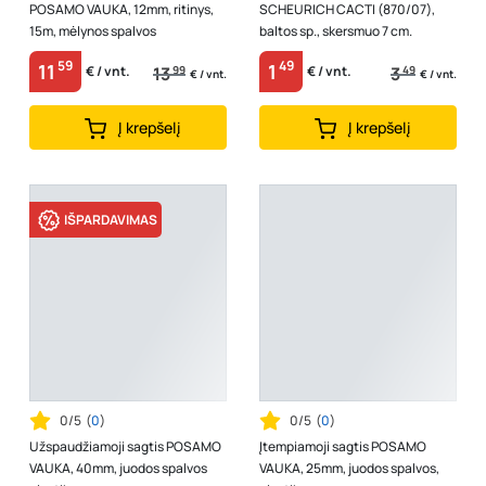
POSAMO VAUKA, 12mm, ritinys,
SCHEURICH CACTI (870/07),
15m, mėlynos spalvos
baltos sp., skersmuo 7 cm.
59
49
11
1
13
99
3
49
€ / vnt.
€ / vnt.
€ / vnt.
€ / vnt.
Į krepšelį
Į krepšelį
IŠPARDAVIMAS
0/5
(
0
)
0/5
(
0
)
Užspaudžiamoji sagtis POSAMO
Įtempiamoji sagtis POSAMO
VAUKA, 40mm, juodos spalvos
VAUKA, 25mm, juodos spalvos,