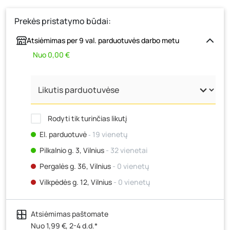
Prekės pristatymo būdai:
Atsiėmimas per 9 val. parduotuvės darbo metu
Nuo 0,00 €
Rodyti tik turinčias likutį
El. parduotuvė
‐ 19 vienetų
Pilkalnio g. 3, Vilnius
- 32 vienetai
Pergalės g. 36, Vilnius
- 0 vienetų
Vilkpėdės g. 12, Vilnius
- 0 vienetų
Ateities g. 15, Vilnius
- 0 vienetų
Atsiėmimas paštomate
Kauno r., Narsiečių k., Vytauto g. 183, Kaunas
- 13
vienetų
Nuo 1,99 €, 2-4 d.d.*