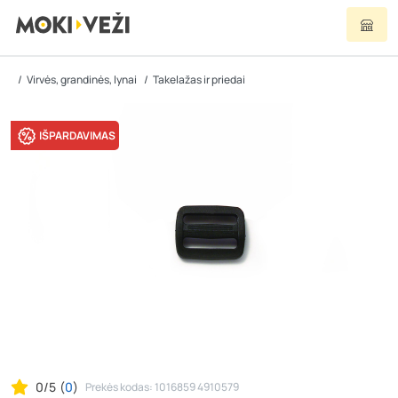
Virvės, grandinės, lynai
Takelažas ir priedai
IŠPARDAVIMAS
0/5
(
0
)
Prekės kodas: 1016859 4910579