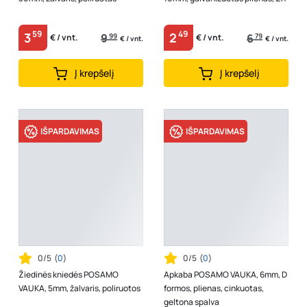
59
49
3
2
9
99
6
79
€ / vnt.
€ / vnt.
€ / vnt.
€ / vnt.
Į krepšelį
Į krepšelį
IŠPARDAVIMAS
IŠPARDAVIMAS
0/5
(
0
)
0/5
(
0
)
Žiedinės kniedės POSAMO
Apkaba POSAMO VAUKA, 6mm, D
VAUKA, 5mm, žalvaris, poliruotos
formos, plienas, cinkuotas,
geltona spalva