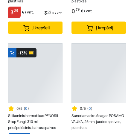
plastikas
plastikas
79
0
29
€ / vnt.
3
3
99
€ / vnt.
€ / vnt.
Į krepšelį
Į krepšelį
-13%
0/5
(
0
)
0/5
(
0
)
Silikoninis hermetikas PENOSIL
Suneriamasis užsagas POSAMO
Stop Fungi, 310 ml,
VAUKA, 25mm, juodos spalvos,
priešpelėsinis, baltos spalvos
plastikas