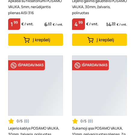
Apkaba su fiksatoriumi POSAMO
Lejerio galinis gaubtelis POSAMO
VAUKA, 5mm, nerūdijantis
VAUKA, 30mm, žalvaris,
plienas AISI 316
poliruotas
99
99
1
4
6
49
14
99
€ / vnt.
€ / vnt.
€ / vnt.
€ / vnt.
Į krepšelį
Į krepšelį
IŠPARDAVIMAS
IŠPARDAVIMAS
0/5
(
0
)
0/5
(
0
)
Lejerio kablys POSAMO VAUKA,
Sukamoji ąsa POSAMO VAUKA,
30mm, žalvaris, poliruotas
10mm, galvanizuotas plienas, Zn