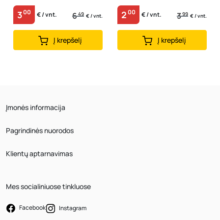
00
00
3
2
6
49
3
99
€ / vnt.
€ / vnt.
€ / vnt.
€ / vnt.
Į krepšelį
Į krepšelį
Įmonės informacija
Pagrindinės nuorodos
Klientų aptarnavimas
Mes socialiniuose tinkluose
Facebook
Instagram