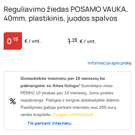
Reguliavimo žiedas POSAMO VAUKA,
40mm, plastikinis, juodos spalvos
0
19
1
19
€ / vnt.
€ / vnt.
Informacija apie prekę
Išsimokėkite internetu per 10 mėnesių be
pabrangimo su Artea lizingu!
Sumokėjus visas
PERKU 10 įmokas per 10 mėnesių, Jums prekės
nepabrangs.
Patogiai ir lengvai atsiskaitykite dalimis.
Pasiūlymas galioja perkant internetu nuo 200 eurų
Daugiau informacijos.
vertės krepšelio.
Tik perkant internetu