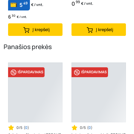
99
0
49
€ / vnt.
5
€ / vnt.
6
30
€ / vnt.
Į krepšelį
Į krepšelį
Panašios prekės
IŠPARDAVIMAS
IŠPARDAVIMAS
0/5
(
0
)
0/5
(
0
)