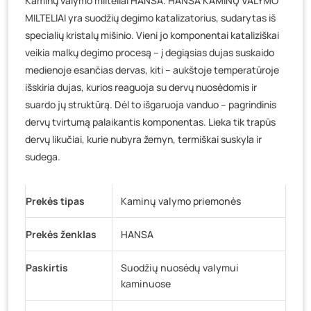
Kaminų valymo milteliai HANSA. HANSA KAMINŲ VALYMO
Baravykų g. 1, Druskininkai
- 0 vienetų
MILTELIAI yra suodžių degimo katalizatorius, sudarytas iš
Vilniaus g. 89D, Ukmergė
- 0 vienetų
specialių kristalų mišinio. Vieni jo komponentai kataliziškai
K. Donelaičio g. 17, Rokiškis
- 4 vienetai
veikia malkų degimo procesą – į degiąsias dujas suskaido
Šaltupės g. 64, Zarasai
- 0 vienetų
medienoje esančias dervas, kiti – aukštoje temperatūroje
išskiria dujas, kurios reaguoja su dervų nuosėdomis ir
suardo jų struktūrą. Dėl to išgaruoja vanduo – pagrindinis
dervų tvirtumą palaikantis komponentas. Lieka tik trapūs
dervų likučiai, kurie nubyra žemyn, termiškai suskyla ir
sudega.
Prekės tipas
Kaminų valymo priemonės
Prekės ženklas
HANSA
Paskirtis
Suodžių nuosėdų valymui
kaminuose