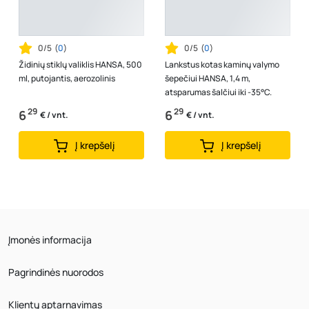
0/5
(
0
)
0/5
(
0
)
Židinių stiklų valiklis HANSA, 500
Lankstus kotas kaminų valymo
ml, putojantis, aerozolinis
šepečiui HANSA, 1,4 m,
atsparumas šalčiui iki -35°C.
29
29
6
6
€ / vnt.
€ / vnt.
Į krepšelį
Į krepšelį
Įmonės informacija
Pagrindinės nuorodos
Klientų aptarnavimas