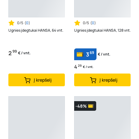
0/5
(
0
)
0/5
(
0
)
Ugnies įdegtukai HANSA, 64 vnt.
Ugnies įdegtukai HANSA, 128 vnt.
99
2
69
€ / vnt.
3
€ / vnt.
4
29
€ / vnt.
Į krepšelį
Į krepšelį
-48%