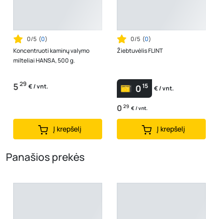
0/5
(
0
)
0/5
(
0
)
Koncentruoti kaminų valymo
Žiebtuvėlis FLINT
milteliai HANSA, 500 g.
29
5
15
€ / vnt.
0
€ / vnt.
0
29
€ / vnt.
Į krepšelį
Į krepšelį
Panašios prekės