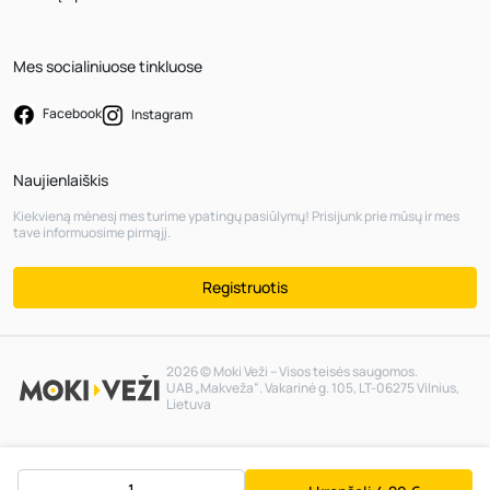
Mes socialiniuose tinkluose
Facebook
Instagram
Naujienlaiškis
Kiekvieną mėnesį mes turime ypatingų pasiūlymų! Prisijunk prie mūsų ir mes
tave informuosime pirmąjį.
Registruotis
2026 © Moki Veži – Visos teisės saugomos.
UAB „Makveža“. Vakarinė g. 105, LT-06275 Vilnius,
Lietuva