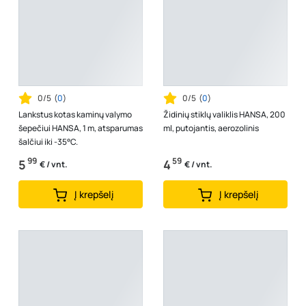
0/5
(
0
)
0/5
(
0
)
Lankstus kotas kaminų valymo
Židinių stiklų valiklis HANSA, 200
šepečiui HANSA, 1 m, atsparumas
ml, putojantis, aerozolinis
šalčiui iki -35°C.
99
59
5
4
€ / vnt.
€ / vnt.
Į krepšelį
Į krepšelį