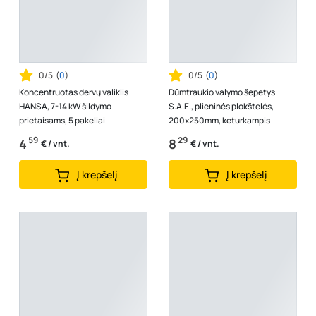
0/5
(
0
)
0/5
(
0
)
Koncentruotas dervų valiklis
Dūmtraukio valymo šepetys
HANSA, 7-14 kW šildymo
S.A.E., plieninės plokštelės,
prietaisams, 5 pakeliai
200x250mm, keturkampis
59
29
4
8
€ / vnt.
€ / vnt.
Į krepšelį
Į krepšelį