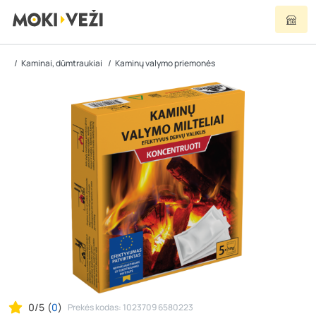
Kaminai, dūmtraukiai
Kaminų valymo priemonės
0/5
(
0
)
Prekės kodas: 1023709 6580223