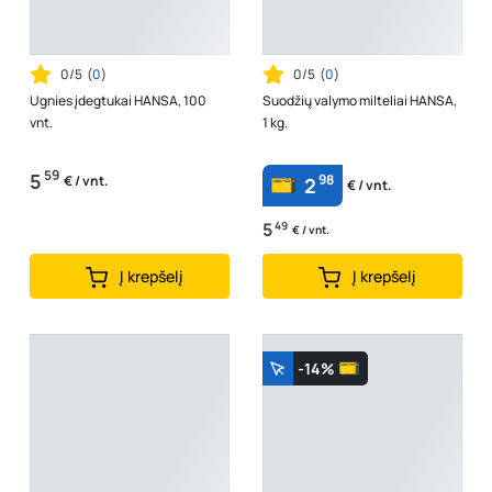
0/5
(
0
)
0/5
(
0
)
Ugnies įdegtukai HANSA, 100
Suodžių valymo milteliai HANSA,
vnt.
1 kg.
59
5
98
€ / vnt.
2
€ / vnt.
5
49
€ / vnt.
Į krepšelį
Į krepšelį
-14%