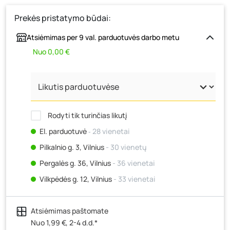
Prekės pristatymo būdai:
Atsiėmimas per 9 val. parduotuvės darbo metu
Nuo 0,00 €
Rodyti tik turinčias likutį
El. parduotuvė
‐ 28 vienetai
Pilkalnio g. 3, Vilnius
- 30 vienetų
Pergalės g. 36, Vilnius
- 36 vienetai
Vilkpėdės g. 12, Vilnius
- 33 vienetai
Ateities g. 15, Vilnius
- 26 vienetai
Atsiėmimas paštomate
Kauno r., Narsiečių k., Vytauto g. 183, Kaunas
- 36
vienetai
Nuo 1,99 €, 2-4 d.d.*