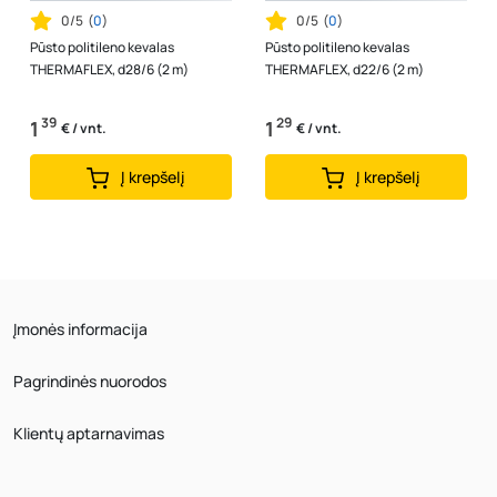
0/5
(
0
)
0/5
(
0
)
Pūsto politileno kevalas
Pūsto politileno kevalas
THERMAFLEX, d28/6 (2 m)
THERMAFLEX, d22/6 (2 m)
39
29
1
1
€ / vnt.
€ / vnt.
Į krepšelį
Į krepšelį
Įmonės informacija
Pagrindinės nuorodos
Klientų aptarnavimas