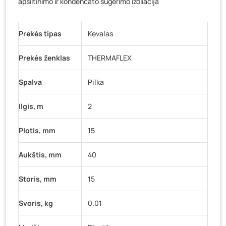
apšiltinimo ir kondencato sugėrimo izoliacija
Baravykų g. 1, Druskininkai
- 242 vienetai
Vilniaus g. 89D, Ukmergė
- 334 vienetai
K. Donelaičio g. 17, Rokiškis
- 203 vienetai
Prekės tipas
Kevalas
Šaltupės g. 64, Zarasai
- 240 vienetų
Prekės ženklas
THERMAFLEX
Spalva
Pilka
Ilgis, m
2
Plotis, mm
15
Aukštis, mm
40
Storis, mm
15
Svoris, kg
0.01