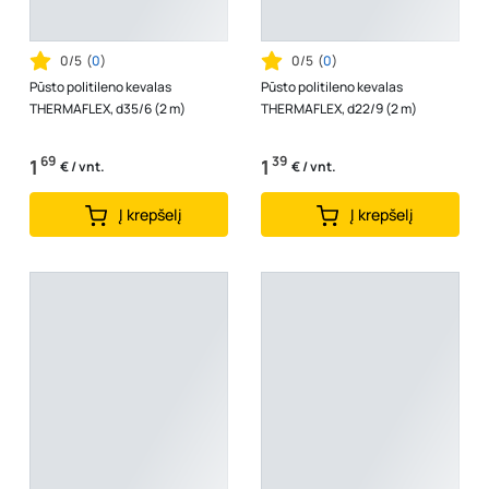
0/5
(
0
)
0/5
(
0
)
Pūsto politileno kevalas
Pūsto politileno kevalas
THERMAFLEX, d35/6 (2 m)
THERMAFLEX, d22/9 (2 m)
69
39
1
1
€ / vnt.
€ / vnt.
Į krepšelį
Į krepšelį