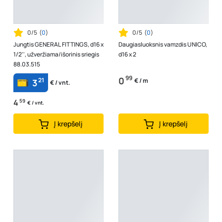
0/5
(
0
)
0/5
(
0
)
Jungtis GENERAL FITTINGS, d16 x
Daugiasluoksnis vamzdis UNICO,
1/2'', užveržiama/išorinis sriegis
d16 x 2
88.03.515
99
0
21
€ / m
3
€ / vnt.
4
59
€ / vnt.
Į krepšelį
Į krepšelį