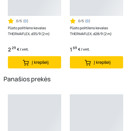
0/5
(
0
)
0/5
(
0
)
Pūsto politileno kevalas
Pūsto politileno kevalas
THERMAFLEX, d35/9 (2 m)
THERMAFLEX, d28/9 (2 m)
29
69
2
1
€ / vnt.
€ / vnt.
Į krepšelį
Į krepšelį
Panašios prekės