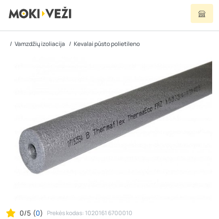
Vamzdžių izoliacija
Kevalai pūsto polietileno
0/5
(
0
)
Prekės kodas: 1020161 6700010