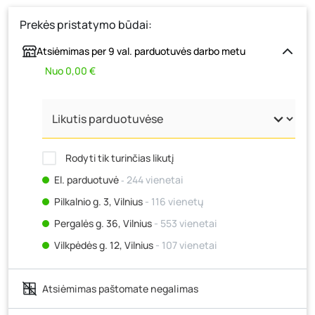
Prekės pristatymo būdai:
Atsiėmimas per 9 val. parduotuvės darbo metu
Nuo 0,00 €
Rodyti tik turinčias likutį
El. parduotuvė
‐ 244 vienetai
Pilkalnio g. 3, Vilnius
- 116 vienetų
Pergalės g. 36, Vilnius
- 553 vienetai
Vilkpėdės g. 12, Vilnius
- 107 vienetai
Ateities g. 15, Vilnius
- 146 vienetai
Atsiėmimas paštomate negalimas
Kauno r., Narsiečių k., Vytauto g. 183, Kaunas
- 277
vienetai