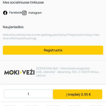
Mes socialiniuose tinkluose
Facebook
Instagram
Naujienlaiškis
Kiekvieną mėnesį mes turime ypatingų pasiūlymų! Prisijunk prie mūsų ir mes
tave informuosime pirmąjį.
Registruotis
2026 © Moki Veži – Visos teisės saugomos.
UAB „Makveža“. Vakarinė g. 105, LT-06275 Vilnius,
Lietuva
Į krepšelį
0,95 €