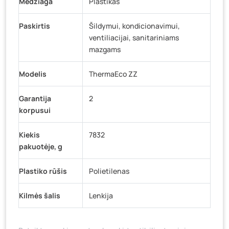
Medžiaga
Plastikas
Paskirtis
Šildymui, kondicionavimui,
ventiliacijai, sanitariniams
mazgams
Modelis
ThermaEco ZZ
Garantija
2
korpusui
Kiekis
7832
pakuotėje, g
Plastiko rūšis
Polietilenas
Kilmės šalis
Lenkija