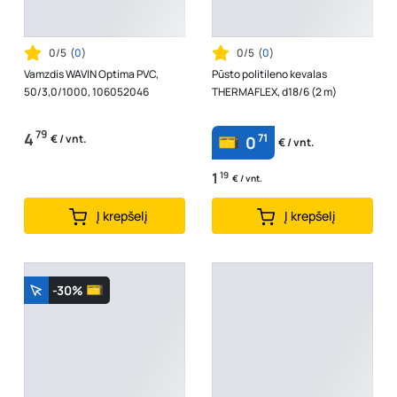
0/5
(
0
)
0/5
(
0
)
Vamzdis WAVIN Optima PVC,
Pūsto politileno kevalas
50/3,0/1000, 106052046
THERMAFLEX, d18/6 (2 m)
79
4
71
€ / vnt.
0
€ / vnt.
1
19
€ / vnt.
Į krepšelį
Į krepšelį
-30%