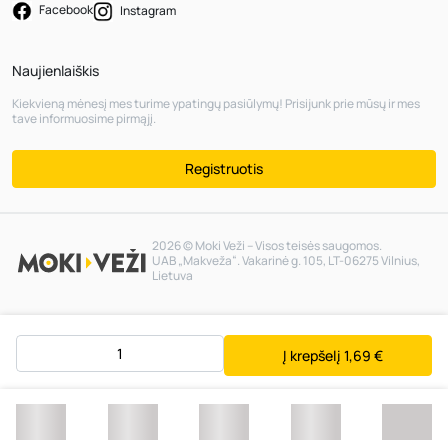
Facebook
Instagram
Naujienlaiškis
Kiekvieną mėnesį mes turime ypatingų pasiūlymų! Prisijunk prie mūsų ir mes
tave informuosime pirmąjį.
Registruotis
2026 © Moki Veži – Visos teisės saugomos.
UAB „Makveža“. Vakarinė g. 105, LT-06275 Vilnius,
Lietuva
Į krepšelį
1,69 €