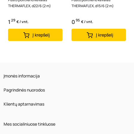
THERMAFLEX, d22/6 (2 m)
THERMAFLEX, d15/6 (2 m)
29
95
1
0
€ / vnt.
€ / vnt.
Į krepšelį
Į krepšelį
Įmonės informacija
Pagrindinės nuorodos
Klientų aptarnavimas
Mes socialiniuose tinkluose