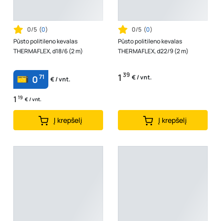
0/5
(
0
)
0/5
(
0
)
Pūsto politileno kevalas
Pūsto politileno kevalas
THERMAFLEX, d18/6 (2 m)
THERMAFLEX, d22/9 (2 m)
39
1
71
€ / vnt.
0
€ / vnt.
1
19
€ / vnt.
Į krepšelį
Į krepšelį