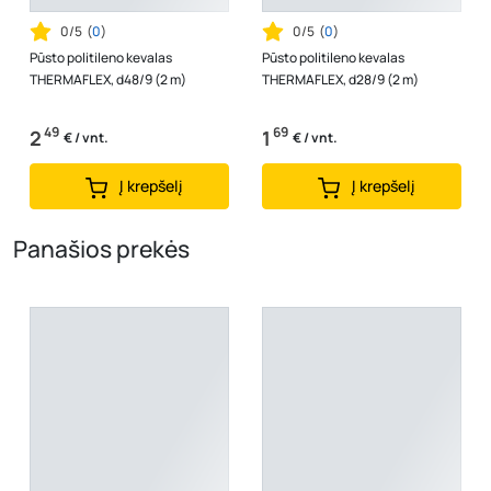
0/5
(
0
)
0/5
(
0
)
Pūsto politileno kevalas
Pūsto politileno kevalas
THERMAFLEX, d48/9 (2 m)
THERMAFLEX, d28/9 (2 m)
49
69
2
1
€ / vnt.
€ / vnt.
Į krepšelį
Į krepšelį
Panašios prekės