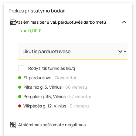
Prekės pristatymo būdai:
Atsiėmimas per 9 val. parduotuvės darbo metu
Nuo 0,00 €
Rodyti tik turinčias likutį
El. parduotuvė
‐ 74 vienetai
Pilkalnio g. 3, Vilnius
- 60 vienetų
Pergalės g. 36, Vilnius
- 57 vienetai
Vilkpėdės g. 12, Vilnius
- 0 vienetų
Ateities g. 15, Vilnius
- 55 vienetai
Atsiėmimas paštomate negalimas
Kauno r., Narsiečių k., Vytauto g. 183, Kaunas
- 175
vienetai