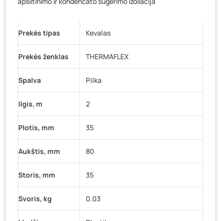
apšiltinimo ir kondencato sugėrimo izoliacija
Baravykų g. 1, Druskininkai
- 0 vienetų
Vilniaus g. 89D, Ukmergė
- 0 vienetų
K. Donelaičio g. 17, Rokiškis
- 0 vienetų
Prekės tipas
Kevalas
Šaltupės g. 64, Zarasai
- 0 vienetų
Prekės ženklas
THERMAFLEX
Spalva
Pilka
Ilgis, m
2
Plotis, mm
35
Aukštis, mm
80
Storis, mm
35
Svoris, kg
0.03