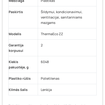
Medžiaga
Plastikas
Paskirtis
Šildymui, kondicionavimui,
ventiliacijai, sanitariniams
mazgams
Modelis
ThermaEco ZZ
Garantija
2
korpusui
Kiekis
6048
pakuotėje, g
Plastiko rūšis
Polietilenas
Kilmės šalis
Lenkija