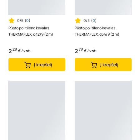
0/5
(
0
)
0/5
(
0
)
Pūsto politileno kevalas
Pūsto politileno kevalas
THERMAFLEX, d42/9 (2 m)
THERMAFLEX, d54/9 (2 m)
29
79
2
2
€ / vnt.
€ / vnt.
Į krepšelį
Į krepšelį