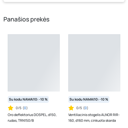
kaina, kuri galioja pirkimo metu.
Panašios prekės
Su kodu NAMAI10: -10 %
Su kodu NAMAI10: -10 %
0/5
(
0
)
0/5
(
0
)
Oro deflektorius DOSPEL, d150,
Ventiliacinis stogelis ALNOR RIR-
rudas, TRN150/B
160, d160 mm, cinkuota skarda