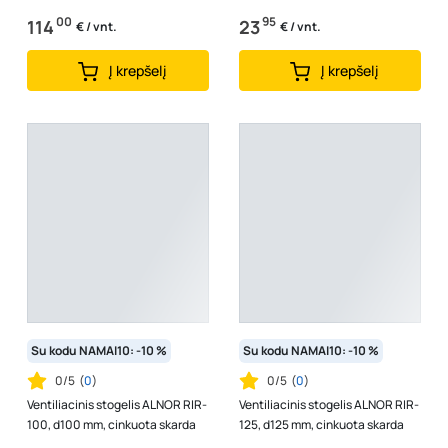
00
95
114
23
€ / vnt.
€ / vnt.
Į krepšelį
Į krepšelį
Su kodu NAMAI10: -10 %
Su kodu NAMAI10: -10 %
0/5
(
0
)
0/5
(
0
)
Ventiliacinis stogelis ALNOR RIR-
Ventiliacinis stogelis ALNOR RIR-
100, d100 mm, cinkuota skarda
125, d125 mm, cinkuota skarda