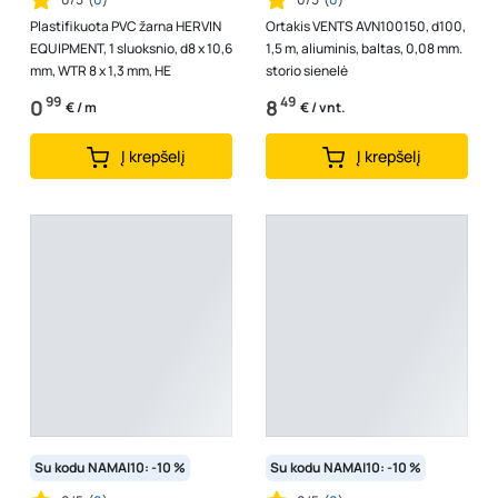
Plastifikuota PVC žarna HERVIN
Ortakis VENTS AVN100150, d100,
EQUIPMENT, 1 sluoksnio, d8 x 10,6
1,5 m, aliuminis, baltas, 0,08 mm.
mm, WTR 8 x 1,3 mm, HE
storio sienelė
99
49
0
8
€ / m
€ / vnt.
Į krepšelį
Į krepšelį
Su kodu NAMAI10: -10 %
Su kodu NAMAI10: -10 %