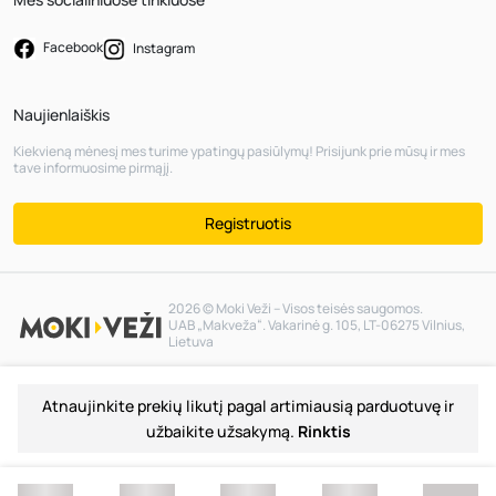
Facebook
Instagram
Naujienlaiškis
Kiekvieną mėnesį mes turime ypatingų pasiūlymų! Prisijunk prie mūsų ir mes
tave informuosime pirmąjį.
Registruotis
2026 © Moki Veži – Visos teisės saugomos.
UAB „Makveža“. Vakarinė g. 105, LT-06275 Vilnius,
Lietuva
Atnaujinkite prekių likutį pagal artimiausią parduotuvę ir
užbaikite užsakymą.
Rinktis