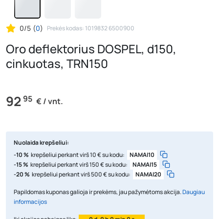
0/5
(
0
)
Prekės kodas: 1019832 6500900
Oro deflektorius DOSPEL, d150,
cinkuotas, TRN150
92
95
€ / vnt.
Nuolaida krepšeliui:
-10 %
krepšeliui perkant virš 10 € su kodu:
NAMAI10
-15 %
krepšeliui perkant virš 150 € su kodu:
NAMAI15
-20 %
krepšeliui perkant virš 500 € su kodu:
NAMAI20
Papildomas kuponas galioja ir prekėms, jau pažymėtoms akcija.
Daugiau
informacijos