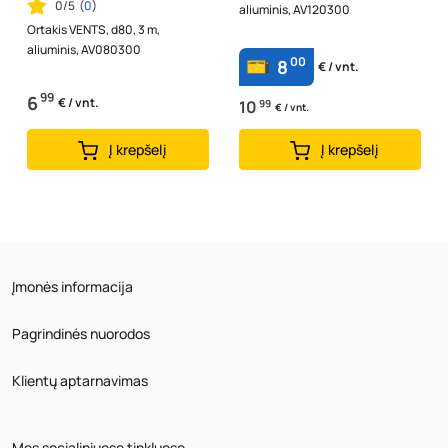
0/5
(
0
)
aliuminis, AV120300
Ortakis VENTS, d80, 3 m,
aliuminis, AV080300
00
8
€ / vnt.
99
6
€ / vnt.
10
99
€ / vnt.
Į krepšelį
Į krepšelį
Įmonės informacija
Pagrindinės nuorodos
Klientų aptarnavimas
Mes socialiniuose tinkluose