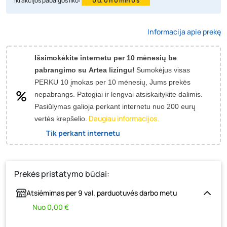
Iki akcijos pabaigos liko:
0 d. 0 h 0 min 0 s
Informacija apie prekę
Išsimokėkite internetu per 10 mėnesių be
pabrangimo su Artea lizingu!
Sumokėjus visas
PERKU 10 įmokas per 10 mėnesių, Jums prekės
nepabrangs.
Patogiai ir lengvai atsiskaitykite dalimis.
Pasiūlymas galioja perkant internetu nuo 200 eurų
Daugiau informacijos.
vertės krepšelio.
Tik perkant internetu
Prekės pristatymo būdai:
Atsiėmimas per 9 val. parduotuvės darbo metu
Nuo 0,00 €