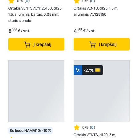
0/5
(
0
)
0/5
(
0
)
Ortakis VENTS AVN125150, d125,
Ortakis VENTS, d125, 1,5 m,
1,5, aliuminis, baltas, 0,08 mm.
aliuminis, AV125150
storio sienelė
99
99
8
4
€ / vnt.
€ / vnt.
Į krepšelį
Į krepšelį
-27%
0/5
(
0
)
Su kodu NAMAI10: -10 %
Ortakis VENTS, d120, 3 m,