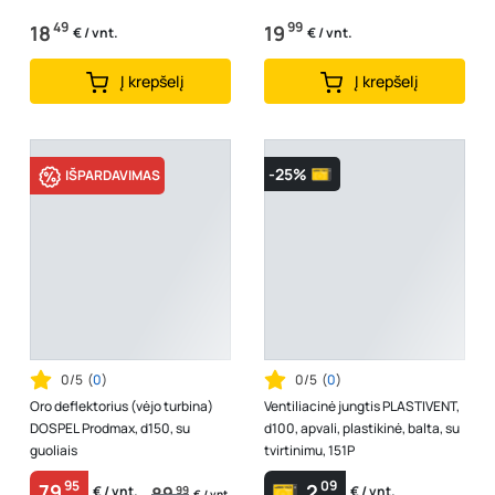
49
99
18
19
€ / vnt.
€ / vnt.
Į krepšelį
Į krepšelį
-25%
IŠPARDAVIMAS
0/5
(
0
)
0/5
(
0
)
Oro deflektorius (vėjo turbina)
Ventiliacinė jungtis PLASTIVENT,
DOSPEL Prodmax, d150, su
d100, apvali, plastikinė, balta, su
guoliais
tvirtinimu, 151P
95
09
79
2
89
99
€ / vnt.
€ / vnt.
€ / vnt.