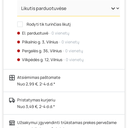
Rodyti tik turinčias likutį
El. parduotuvė
‐ 0 vienetų
Pilkalnio g. 3, Vilnius
- 0 vienetų
Pergalės g. 36, Vilnius
- 0 vienetų
Vilkpėdės g. 12, Vilnius
- 0 vienetų
Ateities g. 15, Vilnius
- 0 vienetų
Atsiėmimas paštomate
Kauno r., Narsiečių k., Vytauto g. 183, Kaunas
- 1
vienetas
Nuo 2,99 €, 2-4 d.d.*
Šilutės pl. 83A, Klaipėda
- 0 vienetų
Pristatymas kurjeriu
Pramonės g. 7, Šiauliai
- 0 vienetų
Nuo 3,49 €, 2-4 d.d.*
Klaipėdos g. 170R, Panevėžys
- 0 vienetų
Santaikos g. 26B, Alytus
- 0 vienetų
Užsakymui įgyvendinti trūkstamas prekes pervežame