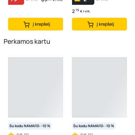
2
79
€ / vnt.
Į krepšelį
Į krepšelį
Perkamos kartu
Su kodu NAMAI10: -10 %
Su kodu NAMAI10: -10 %
0/5
(
0
)
0/5
(
0
)