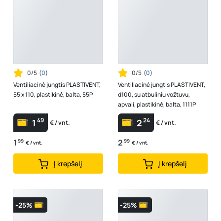
0/5
(
0
)
0/5
(
0
)
Ventiliacinė jungtis PLASTIVENT,
Ventiliacinė jungtis PLASTIVENT,
55 x 110, plastikinė, balta, 55P
d100, su atbuliniu vožtuvu,
apvali, plastikinė, balta, 1111P
49
24
1
2
€ / vnt.
€ / vnt.
1
99
2
99
€ / vnt.
€ / vnt.
Į krepšelį
Į krepšelį
-25%
-25%