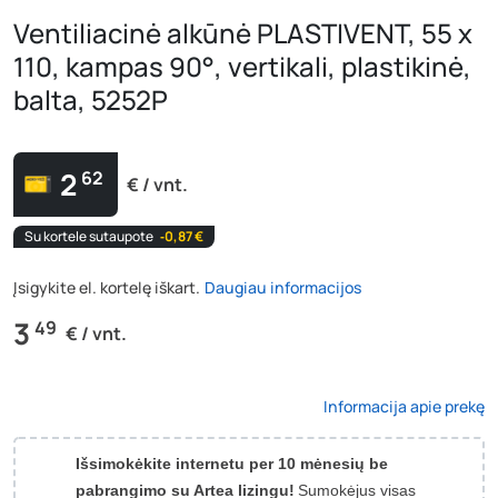
Ventiliacinė alkūnė PLASTIVENT, 55 x
110, kampas 90°, vertikali, plastikinė,
balta, 5252P
2
62
€ / vnt.
Su kortele sutaupote
‐0,87 €
Įsigykite el. kortelę iškart.
Daugiau informacijos
3
49
€ / vnt.
Informacija apie prekę
Išsimokėkite internetu per 10 mėnesių be
pabrangimo su Artea lizingu!
Sumokėjus visas