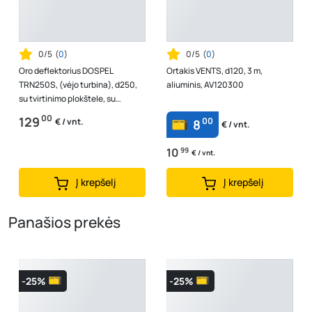
0/5
(
0
)
0/5
(
0
)
Oro deflektorius DOSPEL
Ortakis VENTS, d120, 3 m,
TRN250S, (vėjo turbina), d250,
aliuminis, AV120300
su tvirtinimo plokštele, su
guoliais
00
129
00
€ / vnt.
8
€ / vnt.
10
99
€ / vnt.
Į krepšelį
Į krepšelį
Panašios prekės
-25%
-25%