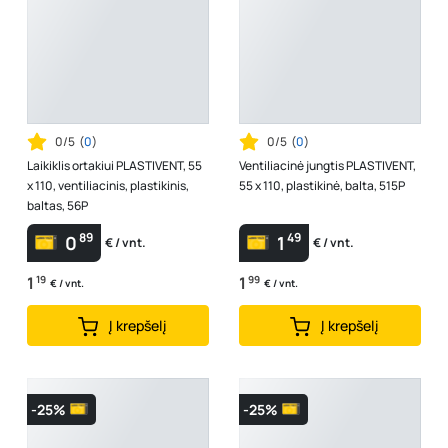
0/5
(
0
)
0/5
(
0
)
Laikiklis ortakiui PLASTIVENT, 55
Ventiliacinė jungtis PLASTIVENT,
x 110, ventiliacinis, plastikinis,
55 x 110, plastikinė, balta, 515P
baltas, 56P
89
49
0
1
€ / vnt.
€ / vnt.
1
19
1
99
€ / vnt.
€ / vnt.
Į krepšelį
Į krepšelį
-25%
-25%