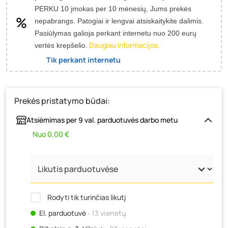
PERKU 10 įmokas per 10 mėnesių, Jums prekės
nepabrangs.
Patogiai ir lengvai atsiskaitykite dalimis.
Pasiūlymas galioja perkant internetu nuo 200 eurų
Daugiau informacijos.
vertės krepšelio.
Tik perkant internetu
Prekės pristatymo būdai:
Atsiėmimas per 9 val. parduotuvės darbo metu
Nuo 0,00 €
Rodyti tik turinčias likutį
El. parduotuvė
‐ 13 vienetų