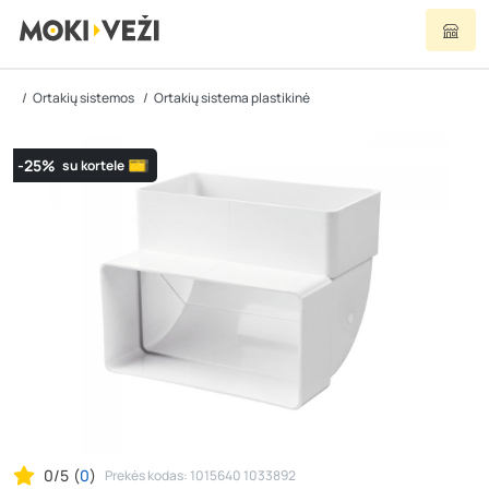
Ortakių sistemos
Ortakių sistema plastikinė
-25%
su kortele
0/5
(
0
)
Prekės kodas: 1015640 1033892