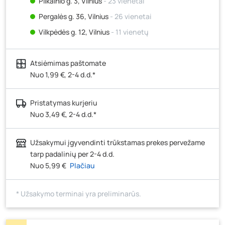
Pilkalnio g. 3, Vilnius
- 23 vienetai
Pergalės g. 36, Vilnius
- 26 vienetai
Vilkpėdės g. 12, Vilnius
- 11 vienetų
Ateities g. 15, Vilnius
- 23 vienetai
Atsiėmimas paštomate
Kauno r., Narsiečių k., Vytauto g. 183, Kaunas
- 16
vienetų
Nuo 1,99 €, 2-4 d.d.*
Šilutės pl. 83A, Klaipėda
- 13 vienetų
Pristatymas kurjeriu
Pramonės g. 7, Šiauliai
- 14 vienetų
Nuo 3,49 €, 2-4 d.d.*
Klaipėdos g. 170R, Panevėžys
- 14 vienetų
Santaikos g. 26B, Alytus
- 14 vienetų
Užsakymui įgyvendinti trūkstamas prekes pervežame
J. Basanavičiaus g. 6, Utena
- 7 vienetai
tarp padalinių per 2-4 d.d.
Nuo 5,99 €
Plačiau
Novočėbės k. 3, Kėdainiai
- 13 vienetų
Kauno g. 160, Marijampolė
- 20 vienetų
* Užsakymo terminai yra preliminarūs.
Skuodo g. 41, Mažeikiai
- 14 vienetų
Tiekimo g. 4, Biržai
- 6 vienetai