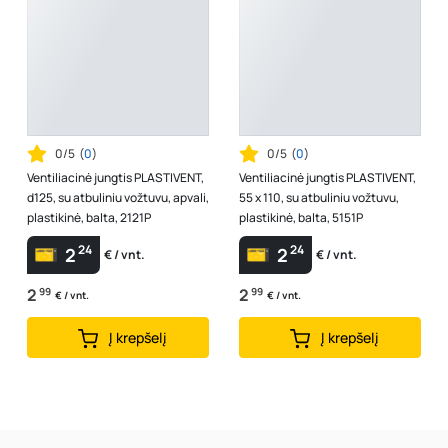
0/5
(
0
)
0/5
(
0
)
Ventiliacinė jungtis PLASTIVENT,
Ventiliacinė jungtis PLASTIVENT,
d125, su atbuliniu vožtuvu, apvali,
55 x 110, su atbuliniu vožtuvu,
plastikinė, balta, 2121P
plastikinė, balta, 5151P
24
24
2
2
€ / vnt.
€ / vnt.
2
99
2
99
€ / vnt.
€ / vnt.
Į krepšelį
Į krepšelį