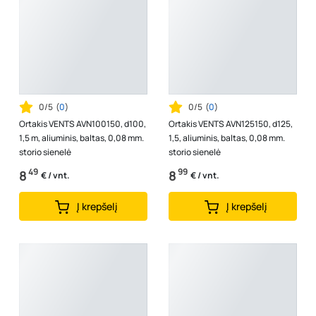
0/5
(
0
)
0/5
(
0
)
Ortakis VENTS AVN100150, d100,
Ortakis VENTS AVN125150, d125,
1,5 m, aliuminis, baltas, 0,08 mm.
1,5, aliuminis, baltas, 0,08 mm.
storio sienelė
storio sienelė
49
99
8
8
€ / vnt.
€ / vnt.
Į krepšelį
Į krepšelį