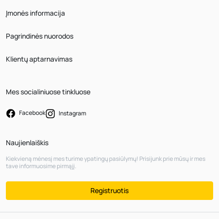
Įmonės informacija
Pagrindinės nuorodos
Klientų aptarnavimas
Mes socialiniuose tinkluose
Facebook
Instagram
Naujienlaiškis
Kiekvieną mėnesį mes turime ypatingų pasiūlymų! Prisijunk prie mūsų ir mes
tave informuosime pirmąjį.
Registruotis