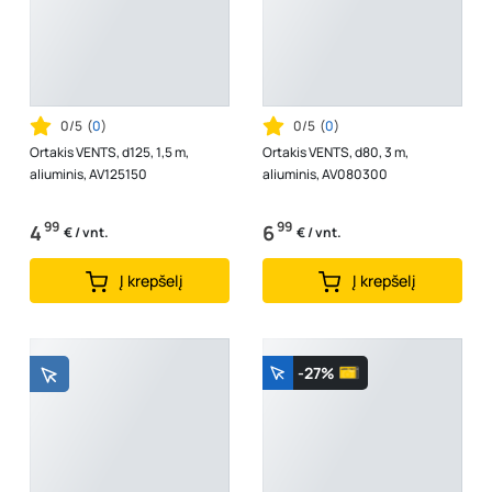
0/5
(
0
)
0/5
(
0
)
Ortakis VENTS, d125, 1,5 m,
Ortakis VENTS, d80, 3 m,
aliuminis, AV125150
aliuminis, AV080300
99
99
4
6
€ / vnt.
€ / vnt.
Į krepšelį
Į krepšelį
-27%