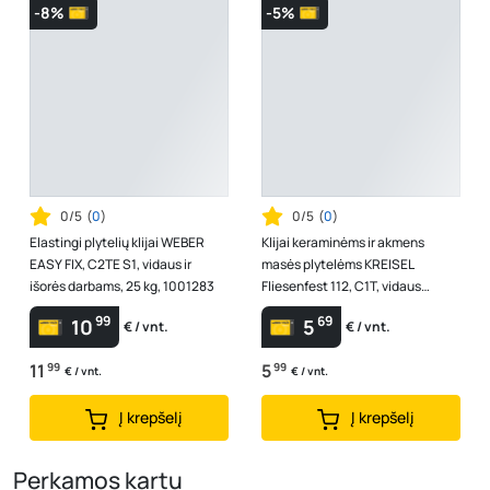
-8%
-5%
0/5
(
0
)
0/5
(
0
)
Elastingi plytelių klijai WEBER
Klijai keraminėms ir akmens
EASY FIX, C2TE S1, vidaus ir
masės plytelėms KREISEL
išorės darbams, 25 kg, 1001283
Fliesenfest 112, C1T, vidaus
darbams, 25 kg
99
69
10
5
€ / vnt.
€ / vnt.
11
99
5
99
€ / vnt.
€ / vnt.
Į krepšelį
Į krepšelį
Perkamos kartu