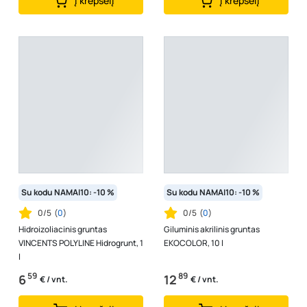
Į krepšelį
Į krepšelį
Su kodu NAMAI10: -10 %
Su kodu NAMAI10: -10 %
0/5
(
0
)
0/5
(
0
)
Hidroizoliacinis gruntas
Giluminis akrilinis gruntas
VINCENTS POLYLINE Hidrogrunt, 1
EKOCOLOR, 10 l
l
59
89
6
12
€ / vnt.
€ / vnt.