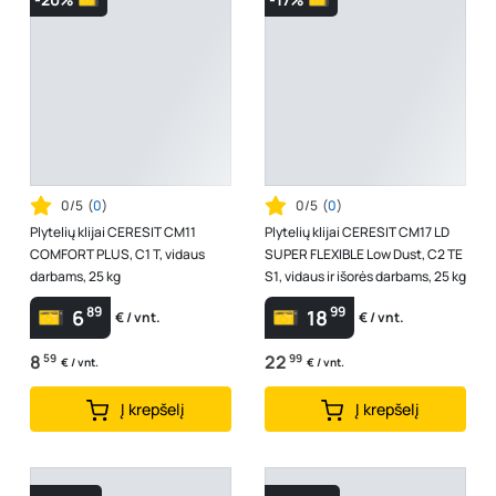
0/5
(
0
)
0/5
(
0
)
Plytelių klijai CERESIT CM11
Plytelių klijai CERESIT CM17 LD
COMFORT PLUS, C1 T, vidaus
SUPER FLEXIBLE Low Dust, C2 TE
darbams, 25 kg
S1, vidaus ir išorės darbams, 25 kg
89
99
6
18
€ / vnt.
€ / vnt.
8
59
22
99
€ / vnt.
€ / vnt.
Į krepšelį
Į krepšelį