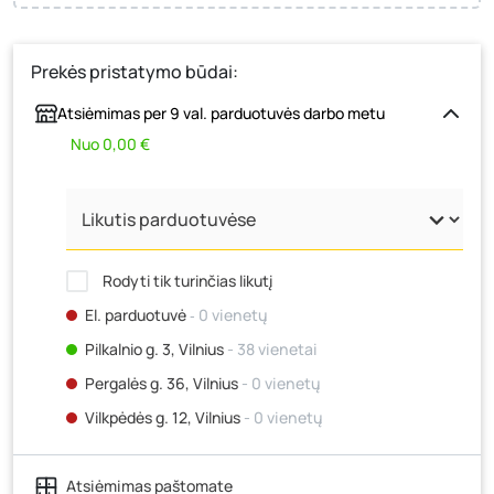
Prekės pristatymo būdai:
Atsiėmimas per 9 val. parduotuvės darbo metu
Nuo 0,00 €
Rodyti tik turinčias likutį
El. parduotuvė
‐ 0 vienetų
Pilkalnio g. 3, Vilnius
- 38 vienetai
Pergalės g. 36, Vilnius
- 0 vienetų
Vilkpėdės g. 12, Vilnius
- 0 vienetų
Ateities g. 15, Vilnius
- 0 vienetų
Atsiėmimas paštomate
Kauno r., Narsiečių k., Vytauto g. 183, Kaunas
- 0