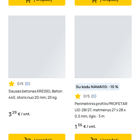
0/5
(
0
)
Su kodu NAMAI10: -10 %
Sausas betonas KREISEL Beton
0/5
(
0
)
440, storis nuo 20 mm, 25 kg
Perimetrinis profilis PROFSTAR
UD-28/27, matmenys 27 x 28 x
29
3
€ / vnt.
0,5 mm, ilgis - 3 m
56
1
€ / vnt.