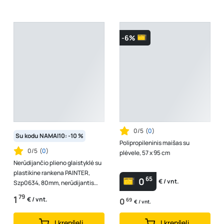
-6%
0/5
(
0
)
Su kodu NAMAI10: -10 %
Polipropileninis maišas su
0/5
(
0
)
plėvele, 57 x 95 cm
Nerūdijančio plieno glaistyklė su
plastikine rankena PAINTER,
65
0
€ / vnt.
Szp0634, 80mm, nerūdijantis
plienas, plastikinė rankena
79
1
€ / vnt.
0
69
€ / vnt.
Į krepšelį
Į krepšelį