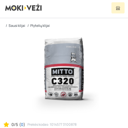
Sausi klijai
Plytelių klijai
0/5
(
0
)
Prekės kodas: 1014577 3100878