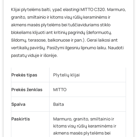
Veteranų g. 11, Visaginas
- 0 vienetų
Klijai plytelėms balti, ypač elastingi MITTO C320. Marmuro,
Baravykų g. 1, Druskininkai
- 0 vienetų
granito, smiltainio ir kitoms visų rūšių keraminėms ir
Vilniaus g. 89D, Ukmergė
- 0 vienetų
akmens masės plytelėms bei tuščiaviduriams stiklo
K. Donelaičio g. 17, Rokiškis
- 0 vienetų
blokeliams klijuoti ant kritinių pagrindų (deformuotų,
Šaltupės g. 64, Zarasai
- 0 vienetų
šildomų, terasose, balkonuose ir pan.). Gerai laikosi ant
vertikalių paviršių. Pasižymi ilgesniu lipnumo laiku. Naudoti
pastatų viduje ir išorėje.
Prekės tipas
Plytelių klijai
Prekės ženklas
MITTO
Spalva
Balta
Paskirtis
Marmuro, granito, smiltainio ir
kitoms visų rūšių keraminėms ir
akmens masės plytelėms bei