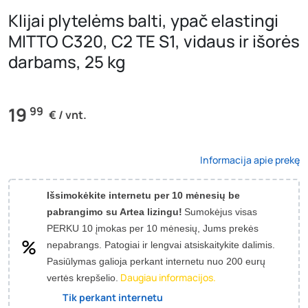
Klijai plytelėms balti, ypač elastingi
MITTO C320, C2 TE S1, vidaus ir išorės
darbams, 25 kg
19
99
€ / vnt.
Informacija apie prekę
Išsimokėkite internetu per 10 mėnesių be
pabrangimo su Artea lizingu!
Sumokėjus visas
PERKU 10 įmokas per 10 mėnesių, Jums prekės
nepabrangs.
Patogiai ir lengvai atsiskaitykite dalimis.
Pasiūlymas galioja perkant internetu nuo 200 eurų
Daugiau informacijos.
vertės krepšelio.
Tik perkant internetu