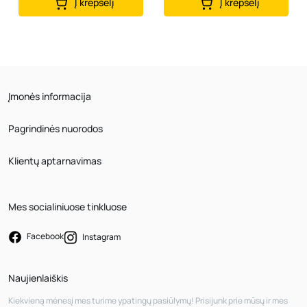
Į krepšelį
Į krepšelį
Įmonės informacija
Pagrindinės nuorodos
Klientų aptarnavimas
Mes socialiniuose tinkluose
Facebook
Instagram
Naujienlaiškis
Kiekvieną mėnesį mes turime ypatingų pasiūlymų! Prisijunk prie mūsų ir mes