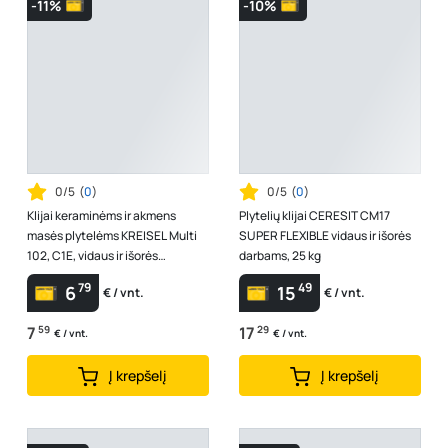
-11%
-10%
0/5
(
0
)
0/5
(
0
)
Klijai keraminėms ir akmens
Plytelių klijai CERESIT CM17
masės plytelėms KREISEL Multi
SUPER FLEXIBLE vidaus ir išorės
102, C1E, vidaus ir išorės
darbams, 25 kg
darbams, 25 kg
79
49
6
15
€ / vnt.
€ / vnt.
7
59
17
29
€ / vnt.
€ / vnt.
Į krepšelį
Į krepšelį