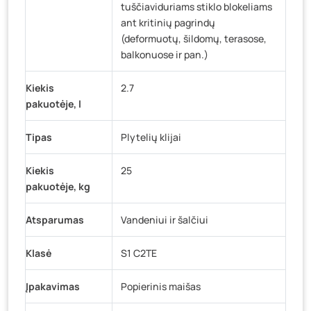
tuščiaviduriams stiklo blokeliams
ant kritinių pagrindų
(deformuotų, šildomų, terasose,
balkonuose ir pan.)
Kiekis
2.7
pakuotėje, l
Tipas
Plytelių klijai
Kiekis
25
pakuotėje, kg
Atsparumas
Vandeniui ir šalčiui
Klasė
S1 C2TE
Įpakavimas
Popierinis maišas