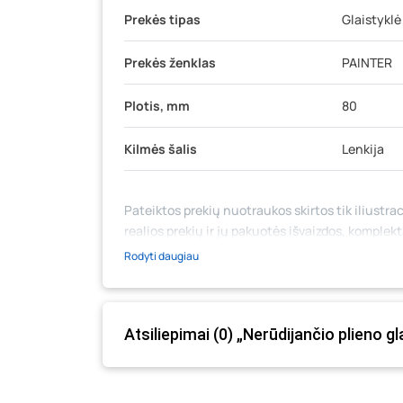
Prekės tipas
Glaistyklė
Prekės ženklas
PAINTER
Plotis, mm
80
Kilmės šalis
Lenkija
Pateiktos prekių nuotraukos skirtos tik iliustrac
realios prekių ir jų pakuotės išvaizdos, komplek
medžiaga su aprašymu) yra bendrinio pobūdžio,
Rodyti daugiau
likutis ar kainos internetinėje parduotuvėje bei
prašome vadovautis ta kaina, kuri galioja pirki
Atsiliepimai (0) „Nerūdijančio plieno 