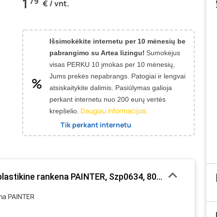
1
79
€ / vnt.
Išsimokėkite internetu per 10 mėnesių be
pabrangimo su Artea lizingu!
Sumokėjus
visas PERKU 10 įmokas per 10 mėnesių,
Jums prekės nepabrangs.
Patogiai ir lengvai
atsiskaitykite dalimis. Pasiūlymas galioja
perkant internetu nuo 200 eurų vertės
Daugiau informacijos.
krepšelio.
Tik perkant internetu
 plastikine rankena PAINTER, Szp0634, 80mm, nerūdijanti
kena PAINTER