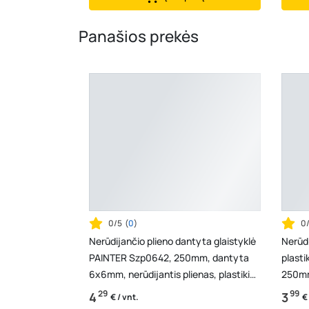
Panašios prekės
0/5
(
0
)
0
Nerūdijančio plieno dantyta glaistyklė
Nerūdi
PAINTER Szp0642, 250mm, dantyta
plast
6x6mm, nerūdijantis plienas, plastikinė
250mm,
rankena
ranke
29
99
4
3
€ / vnt.
€