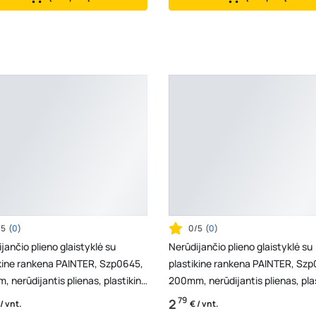
/5
(
0
)
0/5
(
0
)
jančio plieno glaistyklė su
Nerūdijančio plieno glaistyklė su
ikine rankena PAINTER, Szp0645,
plastikine rankena PAINTER, Sz
 nerūdijantis plienas, plastikinė
200mm, nerūdijantis plienas, pla
na
rankena
79
2
 / vnt.
€ / vnt.