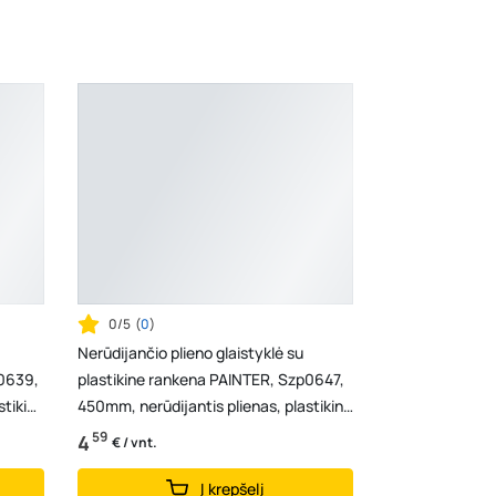
Vilniaus g. 89D, Ukmergė
- 82 vienetai
K. Donelaičio g. 17, Rokiškis
- 60 vienetų
Šaltupės g. 64, Zarasai
- 50 vienetų
0/5
(
0
)
Nerūdijančio plieno glaistyklė su
p0639,
plastikine rankena PAINTER, Szp0647,
stikinė
450mm, nerūdijantis plienas, plastikinė
rankena
59
4
€ / vnt.
Į krepšelį