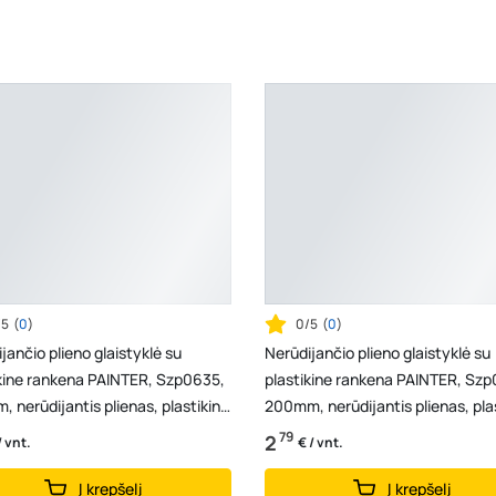
/5
(
0
)
0/5
(
0
)
jančio plieno glaistyklė su
Nerūdijančio plieno glaistyklė su
ikine rankena PAINTER, Szp0635,
plastikine rankena PAINTER, Sz
 nerūdijantis plienas, plastikinė
200mm, nerūdijantis plienas, pla
na
rankena
79
2
/ vnt.
€ / vnt.
Į krepšelį
Į krepšelį