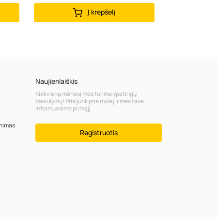
Į krepšelį
Naujienlaiškis
Kiekvieną mėnesį mes turime ypatingų
pasiūlymų! Prisijunk prie mūsų ir mes tave
informuosime pirmąjį.
inimas
Registruotis