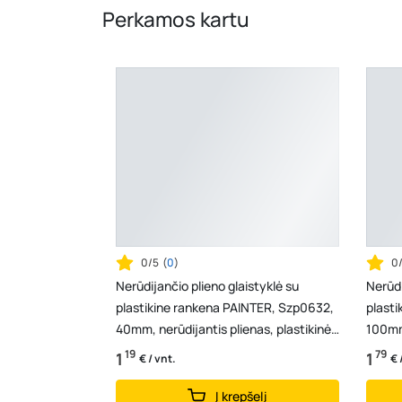
Perkamos kartu
0/5
(
0
)
0
Nerūdijančio plieno glaistyklė su
Nerūdi
plastikine rankena PAINTER, Szp0632,
plast
40mm, nerūdijantis plienas, plastikinė
100mm,
rankena
ranke
19
79
1
1
€ / vnt.
€ 
Į krepšelį