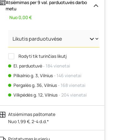
Atsiėmimas per 9 val. parduotuvės darbo
metu
Nuo 0,00 €
Rodyti tik turinčias likutį
El. parduotuvė
‐ 184 vienetai
Pilkalnio g. 3, Vilnius
- 146 vienetai
Pergalės g. 36, Vilnius
- 168 vienetai
Vilkpėdės g. 12, Vilnius
- 204 vienetai
Ateities g. 15, Vilnius
- 205 vienetai
s plienas, plastikinė rankena
Atsiėmimas paštomate
Kauno r., Narsiečių k., Vytauto g. 183,
Kaunas
Nuo 1,99 €, 2-4 d.d.*
- 239 vienetai
Šilutės pl. 83A, Klaipėda
- 139 vienetai
Pristatymas kurjeriu