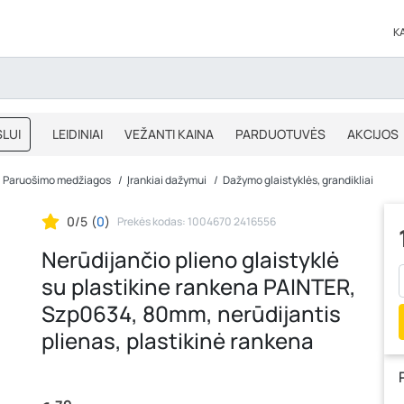
K
LUI
LEIDINIAI
VEŽANTI KAINA
PARDUOTUVĖS
AKCIJOS
BLOGAS
IŠPARDAVIMAS
Paruošimo medžiagos
Įrankiai dažymui
Dažymo glaistyklės, grandikliai
0/5
(
0
)
Prekės kodas: 1004670 2416556
Nerūdijančio plieno glaistyklė
su plastikine rankena PAINTER,
Szp0634, 80mm, nerūdijantis
plienas, plastikinė rankena