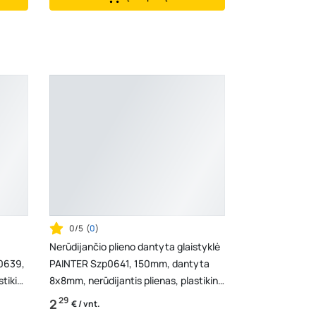
0/5
(
0
)
Nerūdijančio plieno dantyta glaistyklė
p0639,
PAINTER Szp0641, 150mm, dantyta
stikinė
8x8mm, nerūdijantis plienas, plastikinė
rankena
29
2
€ / vnt.