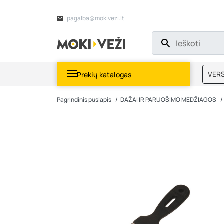
pagalba@mokivezi.lt
VERS
Prekių katalogas
MOKI
Pagrindinis puslapis
DAŽAI IR PARUOŠIMO MEDŽIAGOS