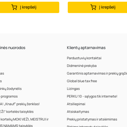
Į krepšelį
Į krepšelį
inės nuorodos
Klientų aptarnavimas
Parduotuvių kontaktai
Didmeninė prekyba
gas
Garantinis aptarnavimas ir prekių grąž
s
Global blue tax free
inkų žodynėlis
Lizingas
o programos
PERKU 10 - sąlygos tik internete!
! „Knauf“ prekių ženklas!
Atsiliepimai
ŽI” kortelės taisyklės
Atsiskaitymas
 kortelių MOKI VEŽI, MEISTRUI ir
Prekių pristatymas ir atsiėmimas
S NAMAMS taisyklės
Pirkimo internetu taisyklės