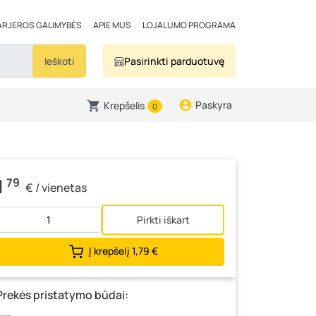
ARJEROS GALIMYBĖS
APIE MUS
LOJALUMO PROGRAMA
Ieškoti
Pasirinkti parduotuvę
Paskyra
Krepšelis
0
1
79
€ / vienetas
Pirkti iškart
Į krepšelį
1,79 €
Prekės pristatymo būdai: