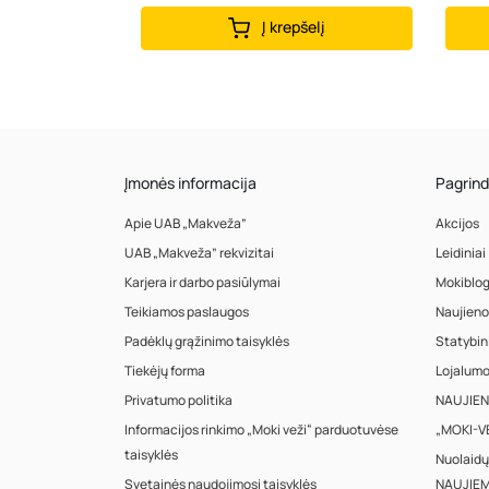
Į krepšelį
Įmonės informacija
Pagrind
Apie UAB „Makveža”
Akcijos
UAB „Makveža” rekvizitai
Leidiniai
Karjera ir darbo pasiūlymai
Mokiblo
Teikiamos paslaugos
Naujieno
Padėklų grąžinimo taisyklės
Statybin
Tiekėjų forma
Lojalum
Privatumo politika
NAUJIENA
Informacijos rinkimo „Moki veži“ parduotuvėse
„MOKI-VE
taisyklės
Nuolaidų
Svetainės naudojimosi taisyklės
NAUJIEM