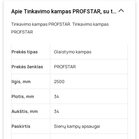
Gedimino g. 54, Tauragė
- 0 vienetų
Apie Tinkavimo kampas PROFSTAR, su tinkleliu m
Luokės g. 82, Telšiai
- 34 vienetai
Veteranų g. 11, Visaginas
- 0 vienetų
Tinkavimo kampas PROFSTAR. Tinkavimo kampas
PROFSTAR
Baravykų g. 1, Druskininkai
- 0 vienetų
Vilniaus g. 89D, Ukmergė
- 0 vienetų
K. Donelaičio g. 17, Rokiškis
- 0 vienetų
Prekės tipas
Glaistymo kampas
Šaltupės g. 64, Zarasai
- 0 vienetų
Prekės ženklas
PROFSTAR
Ilgis, mm
2500
Plotis, mm
34
Aukštis, mm
34
Paskirtis
Sienų kampų apsaugai