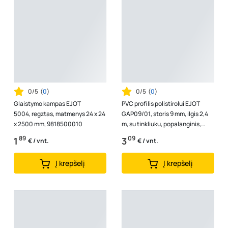
0/5
(
0
)
0/5
(
0
)
Glaistymo kampas EJOT
PVC profilis polistirolui EJOT
5004, regztas, matmenys 24 x 24
GAP09/01, storis 9 mm, ilgis 2,4
x 2500 mm, 9818500010
m, su tinkliuku, popalanginis,
8803012448
89
09
1
3
€ / vnt.
€ / vnt.
Į krepšelį
Į krepšelį