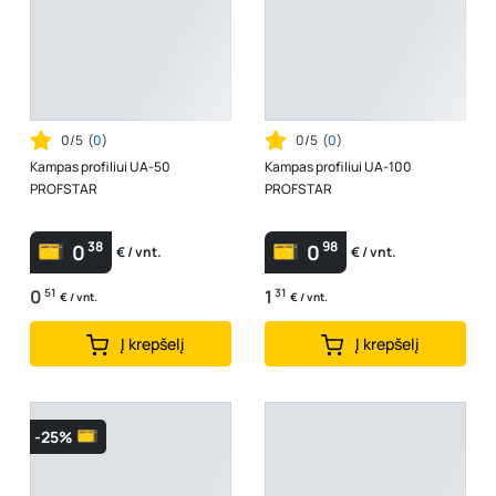
0/5
(
0
)
0/5
(
0
)
Kampas profiliui UA-50
Kampas profiliui UA-100
PROFSTAR
PROFSTAR
38
98
0
0
€ / vnt.
€ / vnt.
0
51
1
31
€ / vnt.
€ / vnt.
Į krepšelį
Į krepšelį
-25%