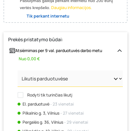
Pasiūlymas galioja perkant internetu nuo 200 eurų
Daugiau informacijos.
vertės krepšelio.
Tik perkant internetu
Prekės pristatymo būdai:
Atsiėmimas per 9 val. parduotuvės darbo metu
Nuo 0,00 €
Rodyti tik turinčias likutį
El. parduotuvė
‐ 23 vienetai
Pilkalnio g. 3, Vilnius
- 27 vienetai
Pergalės g. 36, Vilnius
- 29 vienetai