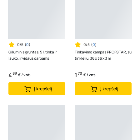
0/5
(
0
)
0/5
(
0
)
Giluminis gruntas, 5 l, tinka ir
Tinkavimo kampas PROFSTAR, su
lauko, ir vidaus darbams
tinkleliu, 36 x 36 x 3 m
89
70
4
1
€ / vnt.
€ / vnt.
Į krepšelį
Į krepšelį