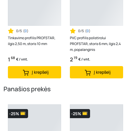
0/5
(
0
)
0/5
(
0
)
Tinkavimo profilis PROFSTAR,
PVC profilis polistirolui
ilgis 2,50 m, storis 10 mm
PROFSTAR, storis 6 mm, ilgis 2,4
m, popalanginis
68
19
1
2
€ / vnt.
€ / vnt.
Į krepšelį
Į krepšelį
Panašios prekės
-25%
-25%