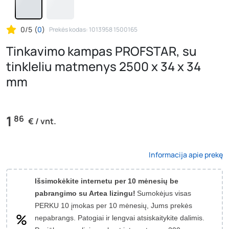
0/5
(
0
)
Prekės kodas: 1013958 1500165
Tinkavimo kampas PROFSTAR, su
tinkleliu matmenys 2500 x 34 x 34
mm
1
86
€ / vnt.
Informacija apie prekę
Išsimokėkite internetu per 10 mėnesių be
pabrangimo su Artea lizingu!
Sumokėjus visas
PERKU 10 įmokas per 10 mėnesių, Jums prekės
nepabrangs.
Patogiai ir lengvai atsiskaitykite dalimis.