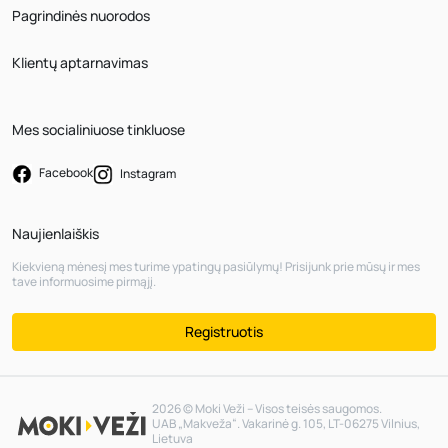
Pagrindinės nuorodos
Klientų aptarnavimas
Mes socialiniuose tinkluose
Facebook
Instagram
Naujienlaiškis
Kiekvieną mėnesį mes turime ypatingų pasiūlymų! Prisijunk prie mūsų ir mes
tave informuosime pirmąjį.
Registruotis
2026 © Moki Veži – Visos teisės saugomos.
UAB „Makveža“. Vakarinė g. 105, LT-06275 Vilnius,
Lietuva