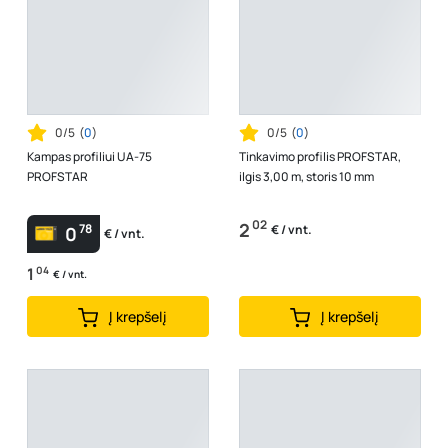
0/5
(
0
)
0/5
(
0
)
Kampas profiliui UA-75
Tinkavimo profilis PROFSTAR,
PROFSTAR
ilgis 3,00 m, storis 10 mm
02
2
78
€ / vnt.
0
€ / vnt.
1
04
€ / vnt.
Į krepšelį
Į krepšelį