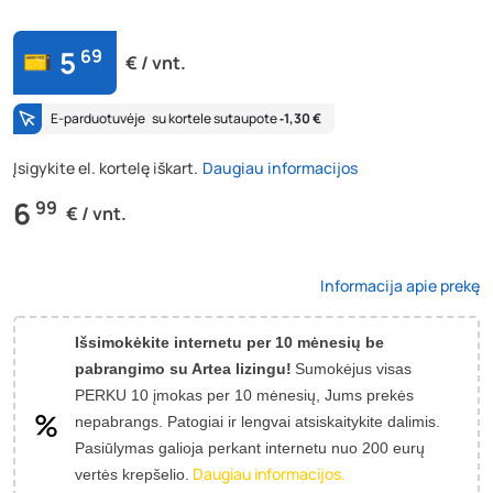
5
69
€ / vnt.
E-parduotuvėje
su kortele sutaupote
‐1,30 €
Įsigykite el. kortelę iškart.
Daugiau informacijos
6
99
€ / vnt.
Informacija apie prekę
Išsimokėkite internetu per 10 mėnesių be
pabrangimo su Artea lizingu!
Sumokėjus visas
PERKU 10 įmokas per 10 mėnesių, Jums prekės
nepabrangs.
Patogiai ir lengvai atsiskaitykite dalimis.
Pasiūlymas galioja perkant internetu nuo 200 eurų
Daugiau informacijos.
vertės krepšelio.