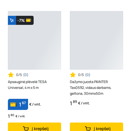
-7%
0/5
(
0
)
0/5
(
0
)
Apsauginė plėvelė TESA
Dažymo juosta PAINTER
Universal, 4 m x 5 m
Tas0592, vidaus darbams,
geltona, 30mmx50m
89
1
67
€ / vnt.
1
€ / vnt.
1
80
€ / vnt.
Į krepšelį
Į krepšelį