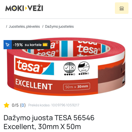
Juostelės, plėvelės
Dažymo juostelės
-19%
su kortele
0/5
(
0
)
Prekės kodas: 1009796 1059217
Dažymo juosta TESA 56546
Excellent, 30mm X 50m