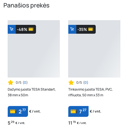
Panašios prekės
-48%
-35%
0/5
(
0
)
0/5
(
0
)
Dažymo juosta TESA Standart,
Tinkavimo juosta TESA, PVC,
38 mm x 50m
rifliuota, 50 mm x 33 m
77
27
2
7
€ / vnt.
€ / vnt.
5
29
11
19
€ / vnt.
€ / vnt.