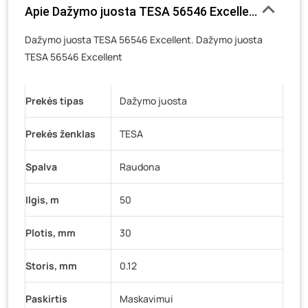
Apie Dažymo juosta TESA 56546 Excellent, 30mm
Veteranų g. 11, Visaginas
- 0 vienetų
Dažymo juosta TESA 56546 Excellent. Dažymo juosta
Baravykų g. 1, Druskininkai
- 0 vienetų
TESA 56546 Excellent
Vilniaus g. 89D, Ukmergė
- 0 vienetų
K. Donelaičio g. 17, Rokiškis
- 0 vienetų
Prekės tipas
Dažymo juosta
Šaltupės g. 64, Zarasai
- 0 vienetų
Prekės ženklas
TESA
Spalva
Raudona
Ilgis, m
50
Plotis, mm
30
Storis, mm
0.12
Paskirtis
Maskavimui