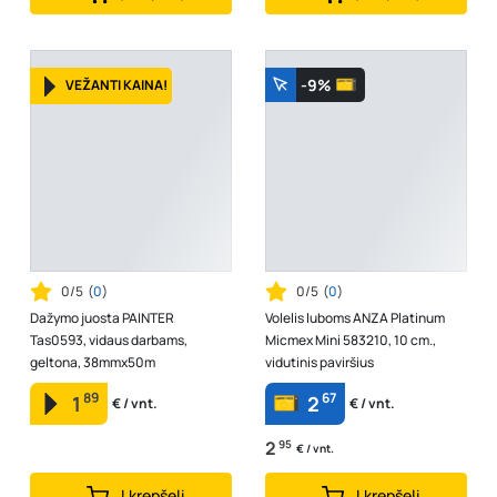
-9%
VEŽANTI KAINA!
0/5
(
0
)
0/5
(
0
)
Dažymo juosta PAINTER
Volelis luboms ANZA Platinum
Tas0593, vidaus darbams,
Micmex Mini 583210, 10 cm.,
geltona, 38mmx50m
vidutinis paviršius
89
67
1
2
€ / vnt.
€ / vnt.
2
95
€ / vnt.
Į krepšelį
Į krepšelį