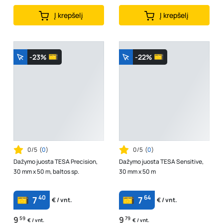
Į krepšelį
Į krepšelį
-23%
-22%
0/5
(
0
)
0/5
(
0
)
Dažymo juosta TESA Precision,
Dažymo juosta TESA Sensitive,
30 mm x 50 m, baltos sp.
30 mm x 50 m
40
64
7
7
€ / vnt.
€ / vnt.
9
59
9
79
€ / vnt.
€ / vnt.