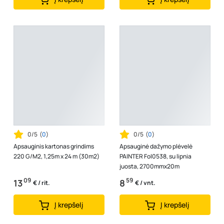
0/5
(
0
)
0/5
(
0
)
Apsauginis kartonas grindims
Apsauginė dažymo plėvelė
220 G/M2, 1,25m x 24 m (30m2)
PAINTER Fol0538, su lipnia
juosta, 2700mmx20m
09
59
13
8
€ / rit.
€ / vnt.
Į krepšelį
Į krepšelį