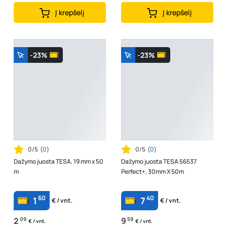
Į krepšelį
Į krepšelį
-23%
-23%
0/5
(
0
)
0/5
(
0
)
Dažymo juosta TESA, 19 mm x 50
Dažymo juosta TESA 56537
m
Perfect+, 30mm X 50m
60
40
1
7
€ / vnt.
€ / vnt.
2
09
9
59
€ / vnt.
€ / vnt.