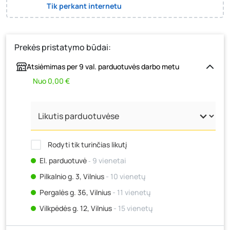
Tik perkant internetu
Prekės pristatymo būdai:
Atsiėmimas per 9 val. parduotuvės darbo metu
Nuo 0,00 €
Rodyti tik turinčias likutį
El. parduotuvė
‐ 9 vienetai
Pilkalnio g. 3, Vilnius
- 10 vienetų
Pergalės g. 36, Vilnius
- 11 vienetų
Vilkpėdės g. 12, Vilnius
- 15 vienetų
Ateities g. 15, Vilnius
- 10 vienetų