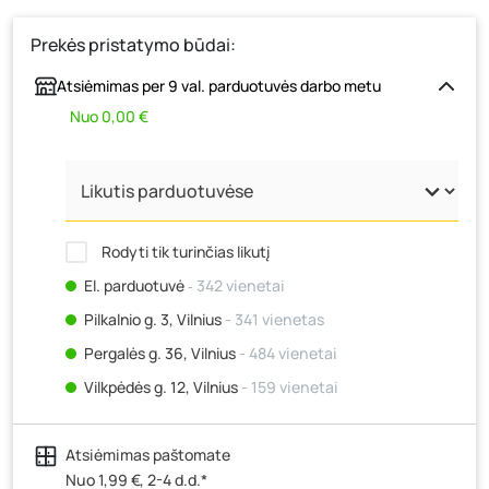
Prekės pristatymo būdai:
Atsiėmimas per 9 val. parduotuvės darbo metu
Nuo 0,00 €
Rodyti tik turinčias likutį
El. parduotuvė
‐ 342 vienetai
Pilkalnio g. 3, Vilnius
- 341 vienetas
Pergalės g. 36, Vilnius
- 484 vienetai
Vilkpėdės g. 12, Vilnius
- 159 vienetai
Ateities g. 15, Vilnius
- 409 vienetai
Atsiėmimas paštomate
Kauno r., Narsiečių k., Vytauto g. 183, Kaunas
- 406
vienetai
Nuo 1,99 €, 2-4 d.d.*