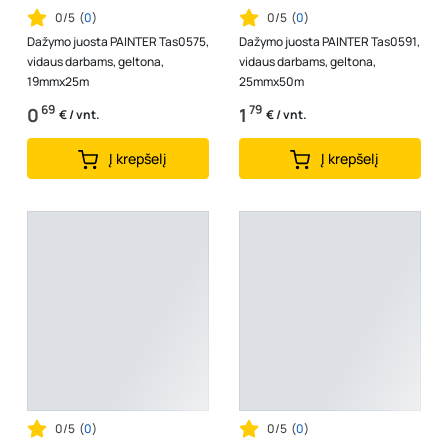
0/5
(
0
)
0/5
(
0
)
Dažymo juosta PAINTER Tas0575,
Dažymo juosta PAINTER Tas0591,
vidaus darbams, geltona,
vidaus darbams, geltona,
19mmx25m
25mmx50m
69
79
0
1
€ / vnt.
€ / vnt.
Į krepšelį
Į krepšelį
0/5
(
0
)
0/5
(
0
)