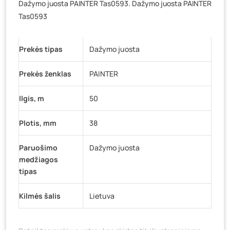
Dažymo juosta PAINTER Tas0593. Dažymo juosta PAINTER
Baravykų g. 1, Druskininkai
- 76 vienetai
Tas0593
Vilniaus g. 89D, Ukmergė
- 77 vienetai
K. Donelaičio g. 17, Rokiškis
- 68 vienetai
Prekės tipas
Dažymo juosta
Šaltupės g. 64, Zarasai
- 74 vienetai
Prekės ženklas
PAINTER
Ilgis, m
50
Plotis, mm
38
Paruošimo
Dažymo juosta
medžiagos
tipas
Kilmės šalis
Lietuva