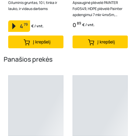
Giluminis gruntas, 10 l, tinka ir
Apsauginė plėvelė PAINTER
lauko, ir vidaus darbams
Fol0549, HDPE plėvelė Painter
apdengimui 7 mkr 4mx5m,
FOL0549
89
0
79
€ / vnt.
4
€ / vnt.
Į krepšelį
Į krepšelį
Panašios prekės