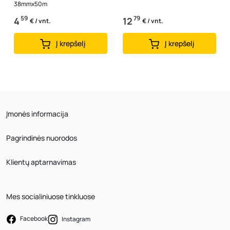
38mmx50m
59
79
4
12
€ / vnt.
€ / vnt.
Į krepšelį
Į krepšelį
Įmonės informacija
Pagrindinės nuorodos
Klientų aptarnavimas
Mes socialiniuose tinkluose
Facebook
Instagram