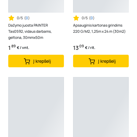
0/5
(
0
)
0/5
(
0
)
Dažymo juosta PAINTER
Apsauginis kartonas grindims
Tas0592, vidaus darbams,
220 G/M2, 1,25m x 24 m (30m2)
geltona, 30mmx50m
89
09
1
13
€ / vnt.
€ / rit.
Į krepšelį
Į krepšelį