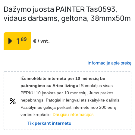
Dažymo juosta PAINTER Tas0593,
vidaus darbams, geltona, 38mmx50m
1
89
€ / vnt.
Informacija apie prekę
Išsimokėkite internetu per 10 mėnesių be
pabrangimo su Artea lizingu!
Sumokėjus visas
PERKU 10 įmokas per 10 mėnesių, Jums prekės
nepabrangs.
Patogiai ir lengvai atsiskaitykite dalimis.
Pasiūlymas galioja perkant internetu nuo 200 eurų
Daugiau informacijos.
vertės krepšelio.
Tik perkant internetu