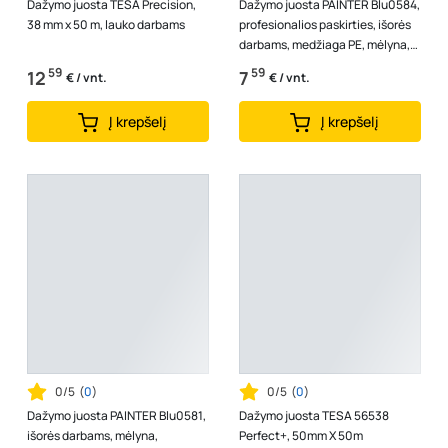
Dažymo juosta TESA Precision,
Dažymo juosta PAINTER Blu0584,
38 mm x 50 m, lauko darbams
profesionalios paskirties, išorės
darbams, medžiaga PE, mėlyna,
48mmx50m
59
59
12
7
€ / vnt.
€ / vnt.
Į krepšelį
Į krepšelį
0/5
(
0
)
0/5
(
0
)
Dažymo juosta PAINTER Blu0581,
Dažymo juosta TESA 56538
išorės darbams, mėlyna,
Perfect+, 50mm X 50m