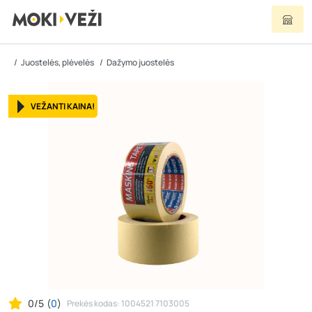
Juostelės, plėvelės
Dažymo juostelės
VEŽANTI KAINA!
0/5
(
0
)
Prekės kodas: 1004521 7103005