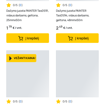
0/5
(
0
)
0/5
(
0
)
Dažymo juosta PAINTER Tas0591,
Dažymo juosta PAINTER
vidaus darbams, geltona,
Tas0594, vidaus darbams,
25mmx50m
geltona, 48mmx50m
79
49
1
2
€ / vnt.
€ / vnt.
Į krepšelį
Į krepšelį
VEŽANTI KAINA!
0/5
(
0
)
0/5
(
0
)