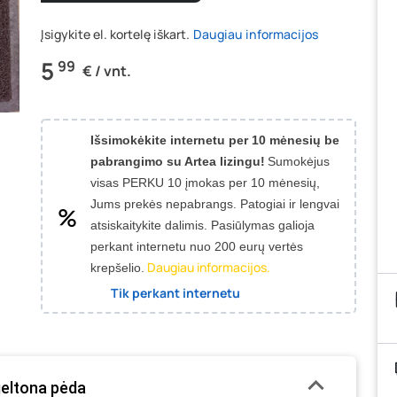
Įsigykite el. kortelę iškart.
Daugiau informacijos
5
99
€ / vnt.
Išsimokėkite internetu per 10 mėnesių be
pabrangimo su Artea lizingu!
Sumokėjus
visas PERKU 10 įmokas per 10 mėnesių,
Jums prekės nepabrangs.
Patogiai ir lengvai
atsiskaitykite dalimis. Pasiūlymas galioja
perkant internetu nuo 200 eurų vertės
Daugiau informacijos.
krepšelio.
Tik perkant internetu
geltona pėda