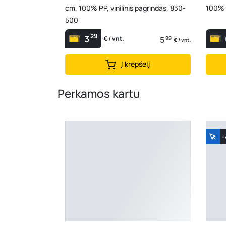
cm, 100% PP, vinilinis pagrindas, 830-
100% 
500
29
3
5
99
€ / vnt.
€ / vnt.
Į krepšelį
Perkamos kartu