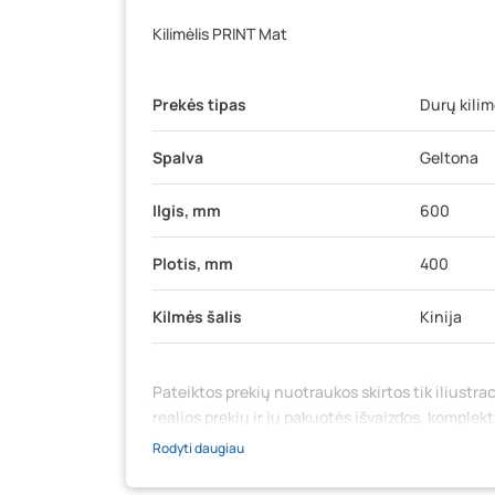
Kilimėlis PRINT Mat
Prekės tipas
Durų kilim
Spalva
Geltona
Ilgis, mm
600
Plotis, mm
400
Kilmės šalis
Kinija
Pateiktos prekių nuotraukos skirtos tik iliustrac
realios prekių ir jų pakuotės išvaizdos, komplek
medžiaga su aprašymu) yra bendrinio pobūdžio,
Rodyti daugiau
likutis ar kainos internetinėje parduotuvėje bei
prašome vadovautis ta kaina, kuri galioja pirki