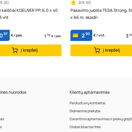
/5
(
0
)
0/5
(
0
)
 kaiščiai KOELNER PP, 6,0 x 40
Pakavimo juosta TESA Strong, 
8 vnt
x 66 m, skaidri
97
90
0
2
1
79
3
5
€ / pak.
€ / vnt.
€ / pak.
Į krepšelį
Į krepšelį
inės nuorodos
Klientų aptarnavimas
Parduotuvių kontaktai
Didmeninė prekyba
gas
Garantinis aptarnavimas ir prekių grąž
s
Global blue tax free