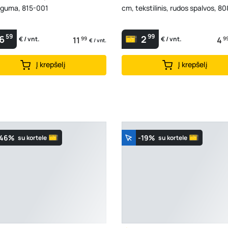
guma, 815-001
cm, tekstilinis, rudos spalvos, 8
59
99
6
2
11
99
4
9
€ / vnt.
€ / vnt.
€ / vnt.
Į krepšelį
Į krepšelį
-46%
-19%
su kortele
su kortele