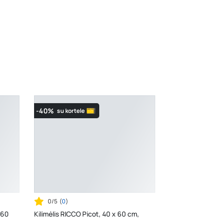
Šaltupės g. 64, Zarasai
- 0 vienetų
-40%
su kortele
0/5
(
0
)
 60
Kilimėlis RICCO Picot, 40 x 60 cm,