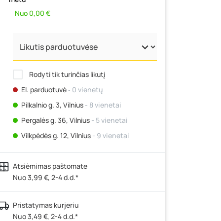
Nuo 0,00 €
Rodyti tik turinčias likutį
El. parduotuvė
‐ 0 vienetų
Pilkalnio g. 3, Vilnius
- 8 vienetai
Pergalės g. 36, Vilnius
- 5 vienetai
Vilkpėdės g. 12, Vilnius
- 9 vienetai
Ateities g. 15, Vilnius
- 9 vienetai
Atsiėmimas paštomate
Kauno r., Narsiečių k., Vytauto g. 183,
Kaunas
Nuo 3,99 €, 2-4 d.d.*
- 3 vienetai
Šilutės pl. 83A, Klaipėda
- 16 vienetų
Pristatymas kurjeriu
Pramonės g. 7, Šiauliai
- 13 vienetų
Nuo 3,49 €, 2-4 d.d.*