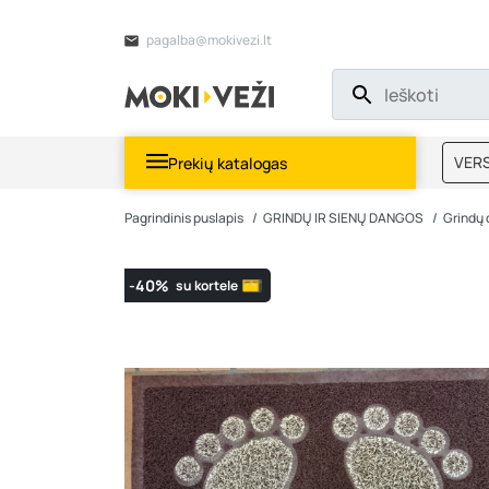
pagalba@mokivezi.lt
VERS
Prekių katalogas
MOKI
Pagrindinis puslapis
GRINDŲ IR SIENŲ DANGOS
Grindų
-40%
su kortele