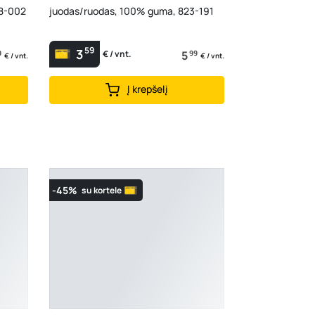
08-002
juodas/ruodas, 100% guma, 823-191
59
3
9
5
99
€ / vnt.
€ / vnt.
€ / vnt.
Į krepšelį
-45%
su kortele