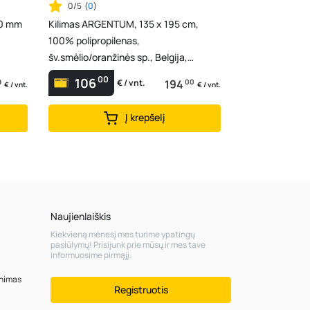
0/5
(
0
)
50 mm
Kilimas ARGENTUM, 135 x 195 cm,
100% polipropilenas,
šv.smėlio/oranžinės sp., Belgija,
63807828004
00
106
9
194
00
€ / vnt.
€ / vnt.
€ / vnt.
Į krepšelį
Naujienlaiškis
Kiekvieną mėnesį mes turime ypatingų
pasiūlymų! Prisijunk prie mūsų ir mes tave
informuosime pirmąjį.
inimas
Registruotis