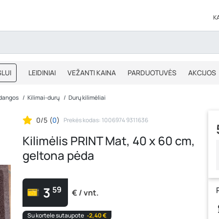
K
LUI
LEIDINIAI
VEŽANTI KAINA
PARDUOTUVĖS
AKCIJOS
BLOGAS
IŠPARDAVIMAS
 dangos
Kilimai-durų
Durų kilimėliai
0/5
(
0
)
Prekės kodas: 1006974 9311636
Kilimėlis PRINT Mat, 40 x 60 cm,
geltona pėda
3
59
€ / vnt.
Su kortele sutaupote
‐2,40 €