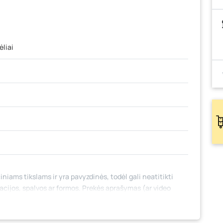
ėliai
iniams tikslams ir yra pavyzdinės, todėl gali neatitikti
tacijos, spalvos ar formos. Prekės aprašymas (ar video
 jame nebūtinai paminėtos visos prekės savybės. Prekių
 fizinėse parduotuvėse tam tikrais atvejais gali nesutapti,
mo metu.