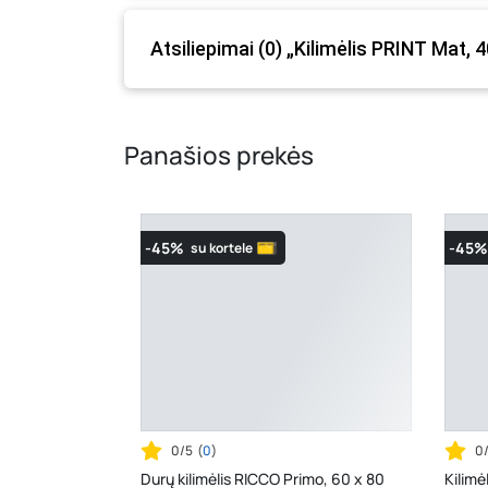
Atsiliepimai (0) „Kilimėlis PRINT Mat, 
Panašios prekės
-45%
-45%
su kortele
0/5
(
0
)
0
Durų kilimėlis RICCO Primo, 60 x 80
Kilimė