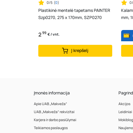
0/5
(
0
)
0
Plastikinė mentelė tapetams PAINTER
Kalami
Szp0270, 275 x 170mm, SZP0270
mm, 1
99
2
€ / vnt.
Į krepšelį
Įmonės informacija
Pagrind
Apie UAB „Makveža”
Akcijos
UAB „Makveža” rekvizitai
Leidiniai
Karjera ir darbo pasiūlymai
Mokiblo
Teikiamos paslaugos
Naujieno