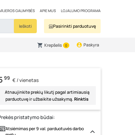
ARJEROS GALIMYBĖS
APIE MUS
LOJALUMO PROGRAMA
Ieškoti
Pasirinkti parduotuvę
Paskyra
Krepšelis
0
5
99
€ / vienetas
Atnaujinkite prekių likutį pagal artimiausią
parduotuvę ir užbaikite užsakymą.
Rinktis
Prekės pristatymo būdai:
Atsiėmimas per 9 val. parduotuvės darbo
metu