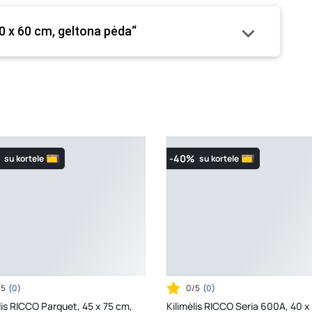
40 x 60 cm, geltona pėda“
-40%
su kortele
su kortele
/5
(
0
)
0/5
(
0
)
lis RICCO Parquet, 45 x 75 cm,
Kilimėlis RICCO Seria 600A, 40 x