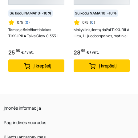
Su kodu NAMAI10: -10 %
Su kodu NAMAI10: -10 %
0/5
(
0
)
0/5
(
0
)
Tamsoje šviečiantis lakas
Mokyklinių lentų dažai TIKKURILA
TIKKURILA Taika Glow, 0,333 l
Liitu, 1 l, juodos spalvos, matiniai
95
95
25
28
€ / vnt.
€ / vnt.
Į krepšelį
Į krepšelį
Įmonės informacija
Pagrindinės nuorodos
Klientų aptarnavimas