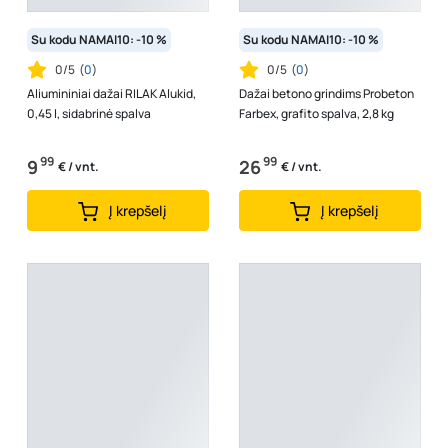
Su kodu NAMAI10: -10 %
Su kodu NAMAI10: -10 %
0/5
(
0
)
0/5
(
0
)
Aliumininiai dažai RILAK Alukid,
Dažai betono grindims Probeton
0,45 l, sidabrinė spalva
Farbex, grafito spalva, 2,8 kg
99
99
9
26
€ / vnt.
€ / vnt.
Į krepšelį
Į krepšelį