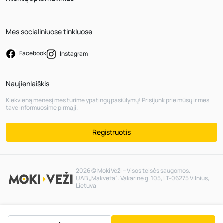
Mes socialiniuose tinkluose
Facebook
Instagram
Naujienlaiškis
Kiekvieną mėnesį mes turime ypatingų pasiūlymų! Prisijunk prie mūsų ir mes
tave informuosime pirmąjį.
Registruotis
2026 © Moki Veži – Visos teisės saugomos.
UAB „Makveža“. Vakarinė g. 105, LT-06275 Vilnius,
Lietuva