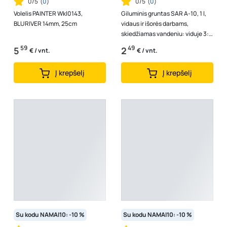
0/5
(
0
)
0/5
(
0
)
Volelis PAINTER Wkl0143,
Giluminis gruntas SAR A-10, 1 l,
BLURIVER 14mm, 25cm
vidaus ir išorės darbams,
skiedžiamas vandeniu: viduje 3:1,
išorėje 1:1
59
49
5
2
€ / vnt.
€ / vnt.
Į krepšelį
Į krepšelį
Su kodu NAMAI10: -10 %
Su kodu NAMAI10: -10 %