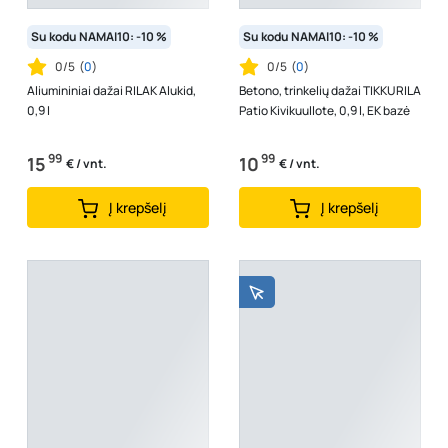
Su kodu NAMAI10: -10 %
Su kodu NAMAI10: -10 %
0/5
(
0
)
0/5
(
0
)
Aliumininiai dažai RILAK Alukid,
Betono, trinkelių dažai TIKKURILA
0,9 l
Patio Kivikuullote, 0,9 l, EK bazė
99
99
15
10
€ / vnt.
€ / vnt.
Į krepšelį
Į krepšelį