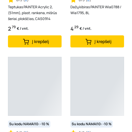
Teptukas PAINTER Acrylic 2,
Dažų kibiras PAINTER Wia0788 /
(51mm), plast. rankena, mišrūs
Wia1795, 8L
šeriai, plokščias, CAS0914
79
29
2
4
€ / vnt.
€ / vnt.
Į krepšelį
Į krepšelį
Su kodu NAMAI10: -10 %
Su kodu NAMAI10: -10 %