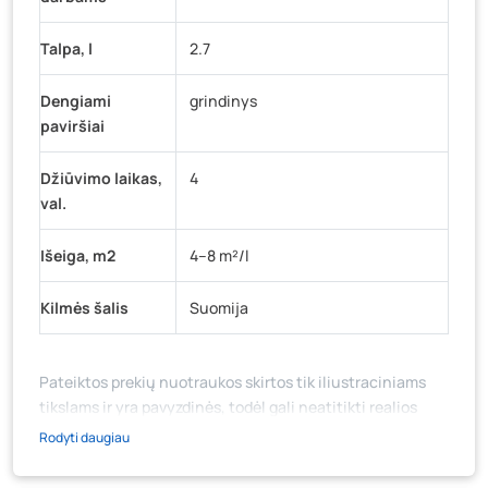
Talpa, l
2.7
Dengiami
grindinys
paviršiai
Džiūvimo laikas,
4
val.
Išeiga, m2
4–8 m²/l
Kilmės šalis
Suomija
Pateiktos prekių nuotraukos skirtos tik iliustraciniams
tikslams ir yra pavyzdinės, todėl gali neatitikti realios
prekių ir jų pakuotės išvaizdos, komplektacijos, spalvos ar
Rodyti daugiau
formos. Prekės aprašymas (ar video medžiaga su
aprašymu) yra bendrinio pobūdžio, jame nebūtinai