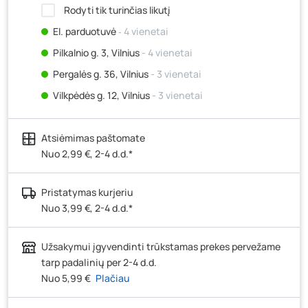
Rodyti tik turinčias likutį
El. parduotuvė
‐ 4 vienetai
Pilkalnio g. 3, Vilnius
- 4 vienetai
Pergalės g. 36, Vilnius
- 3 vienetai
Vilkpėdės g. 12, Vilnius
- 3 vienetai
Ateities g. 15, Vilnius
- 4 vienetai
Atsiėmimas paštomate
Kauno r., Narsiečių k., Vytauto g. 183, Kaunas
- 3
vienetai
Nuo 2,99 €, 2-4 d.d.*
Šilutės pl. 83A, Klaipėda
- 0 vienetų
Pristatymas kurjeriu
Pramonės g. 7, Šiauliai
- 2 vienetai
Nuo 3,99 €, 2-4 d.d.*
Klaipėdos g. 170R, Panevėžys
- 3 vienetai
Santaikos g. 26B, Alytus
- 7 vienetai
Užsakymui įgyvendinti trūkstamas prekes pervežame
J. Basanavičiaus g. 6, Utena
- 5 vienetai
tarp padalinių per 2-4 d.d.
Nuo 5,99 €
Plačiau
Novočėbės k. 3, Kėdainiai
- 4 vienetai
Kauno g. 160, Marijampolė
- 2 vienetai