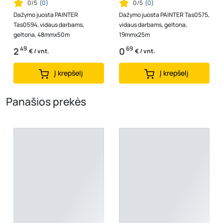
0/5
(
0
)
0/5
(
0
)
Dažymo juosta PAINTER
Dažymo juosta PAINTER Tas0575,
Tas0594, vidaus darbams,
vidaus darbams, geltona,
geltona, 48mmx50m
19mmx25m
49
69
2
0
€ / vnt.
€ / vnt.
Į krepšelį
Į krepšelį
Panašios prekės