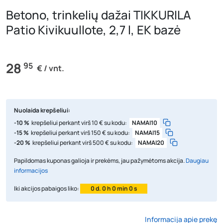
Betono, trinkelių dažai TIKKURILA
Patio Kivikuullote, 2,7 l, EK bazė
28
95
€ / vnt.
Nuolaida krepšeliui:
-10 %
krepšeliui perkant virš 10 € su kodu:
NAMAI10
-15 %
krepšeliui perkant virš 150 € su kodu:
NAMAI15
-20 %
krepšeliui perkant virš 500 € su kodu:
NAMAI20
Papildomas kuponas galioja ir prekėms, jau pažymėtoms akcija.
Daugiau
informacijos
Iki akcijos pabaigos liko:
0 d. 0 h 0 min 0 s
Informacija apie prekę