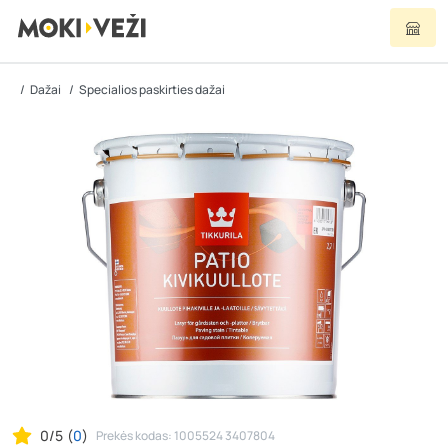
Dažai
Specialios paskirties dažai
0/5
(
0
)
Prekės kodas: 1005524 3407804