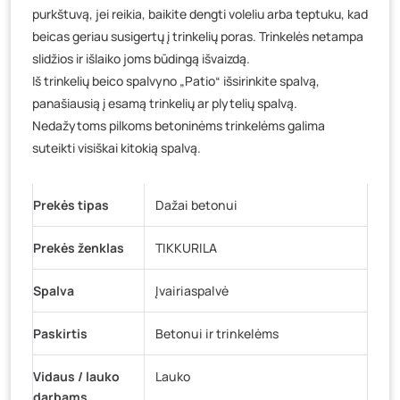
purkštuvą, jei reikia, baikite dengti voleliu arba teptuku, kad
beicas geriau susigertų į trinkelių poras. Trinkelės netampa
slidžios ir išlaiko joms būdingą išvaizdą.
Iš trinkelių beico spalvyno „Patio“ išsirinkite spalvą,
panašiausią į esamą trinkelių ar plytelių spalvą.
Nedažytoms pilkoms betoninėms trinkelėms galima
suteikti visiškai kitokią spalvą.
Prekės tipas
Dažai betonui
Prekės ženklas
TIKKURILA
Spalva
Įvairiaspalvė
Paskirtis
Betonui ir trinkelėms
Vidaus / lauko
Lauko
darbams