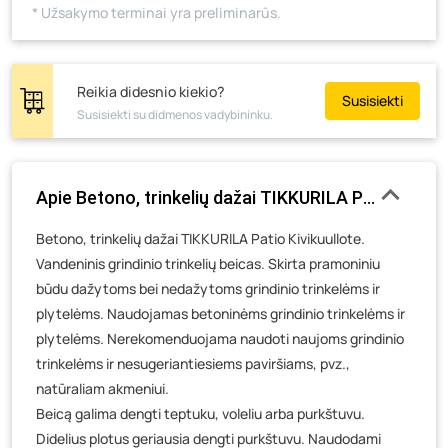
* Užsakymo terminai yra preliminarūs.
Skuodo g. 41, Mažeikiai
- 5 vienetai
Tiekimo g. 4, Biržai
- 0 vienetų
Žemaičių g. 2, Raseiniai
- 0 vienetų
Reikia didesnio kiekio?
Susisiekti
Susisiekti su didmenos vadybininku.
Pramonės g. 6E, Šilutė
- 0 vienetų
Gedimino g. 54, Tauragė
- 0 vienetų
Luokės g. 82, Telšiai
- 3 vienetai
Apie Betono, trinkelių dažai TIKKURILA Patio Kivikuu
Veteranų g. 11, Visaginas
- 0 vienetų
Betono, trinkelių dažai TIKKURILA Patio Kivikuullote.
Baravykų g. 1, Druskininkai
- 0 vienetų
Vandeninis grindinio trinkelių beicas. Skirta pramoniniu
Vilniaus g. 89D, Ukmergė
- 0 vienetų
būdu dažytoms bei nedažytoms grindinio trinkelėms ir
K. Donelaičio g. 17, Rokiškis
- 0 vienetų
plytelėms. Naudojamas betoninėms grindinio trinkelėms ir
Šaltupės g. 64, Zarasai
- 0 vienetų
plytelėms. Nerekomenduojama naudoti naujoms grindinio
trinkelėms ir nesugeriantiesiems paviršiams, pvz.,
natūraliam akmeniui.
Beicą galima dengti teptuku, voleliu arba purkštuvu.
Didelius plotus geriausia dengti purkštuvu. Naudodami