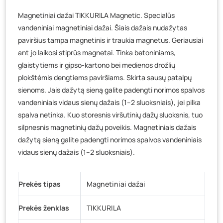
Veteranų g. 11, Visaginas
- 4 vienetai
Magnetiniai dažai TIKKURILA Magnetic. Specialūs
Baravykų g. 1, Druskininkai
- 0 vienetų
vandeniniai magnetiniai dažai. Šiais dažais nudažytas
Vilniaus g. 89D, Ukmergė
- 0 vienetų
paviršius tampa magnetinis ir traukia magnetus. Geriausiai
K. Donelaičio g. 17, Rokiškis
- 0 vienetų
ant jo laikosi stiprūs magnetai. Tinka betoniniams,
Šaltupės g. 64, Zarasai
- 0 vienetų
glaistytiems ir gipso-kartono bei medienos drožlių
plokštėmis dengtiems paviršiams. Skirta sausų patalpų
sienoms. Jais dažytą sieną galite padengti norimos spalvos
vandeniniais vidaus sienų dažais (1–2 sluoksniais), jei pilka
spalva netinka. Kuo storesnis viršutinių dažų sluoksnis, tuo
silpnesnis magnetinių dažų poveikis. Magnetiniais dažais
dažytą sieną galite padengti norimos spalvos vandeniniais
vidaus sienų dažais (1–2 sluoksniais).
Prekės tipas
Magnetiniai dažai
Prekės ženklas
TIKKURILA