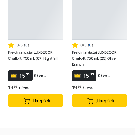
0/5
(
0
)
0/5
(
0
)
Kreidiniai dažai LUXDECOR
Kreidiniai dažai LUXDECOR
Chalk-It, 750 ml, (07) Nightfall
Chalk-It, 750 ml, (25) Olive
Branch
99
99
15
15
€ / vnt.
€ / vnt.
19
99
19
99
€ / vnt.
€ / vnt.
Į krepšelį
Į krepšelį