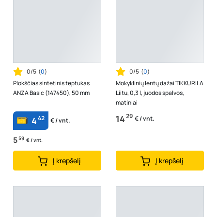
0/5
(
0
)
0/5
(
0
)
Plokščias sintetinis teptukas
Mokyklinių lentų dažai TIKKURILA
ANZA Basic (147450), 50 mm
Liitu, 0,3 l, juodos spalvos,
matiniai
29
14
42
€ / vnt.
4
€ / vnt.
5
59
€ / vnt.
Į krepšelį
Į krepšelį