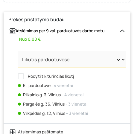
Prekės pristatymo būdai:
Atsiėmimas per 9 val. parduotuvės darbo metu
Nuo 0,00 €
Rodyti tik turinčias likutį
El. parduotuvė
‐ 4 vienetai
Pilkalnio g. 3, Vilnius
- 4 vienetai
Pergalės g. 36, Vilnius
- 3 vienetai
Vilkpėdės g. 12, Vilnius
- 3 vienetai
Ateities g. 15, Vilnius
- 4 vienetai
Atsiėmimas paštomate
Kauno r., Narsiečių k., Vytauto g. 183, Kaunas
- 4