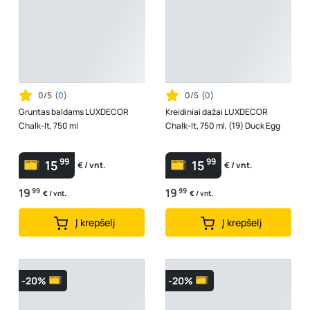
0/5
(
0
)
0/5
(
0
)
Gruntas baldams LUXDECOR
Kreidiniai dažai LUXDECOR
Chalk-It, 750 ml
Chalk-It, 750 ml, (19) Duck Egg
99
99
15
15
€ / vnt.
€ / vnt.
19
99
19
99
€ / vnt.
€ / vnt.
Į krepšelį
Į krepšelį
-20%
-20%