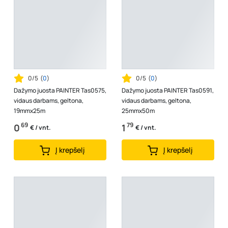
0/5
(
0
)
0/5
(
0
)
Dažymo juosta PAINTER Tas0575,
Dažymo juosta PAINTER Tas0591,
vidaus darbams, geltona,
vidaus darbams, geltona,
19mmx25m
25mmx50m
69
79
0
1
€ / vnt.
€ / vnt.
Į krepšelį
Į krepšelį