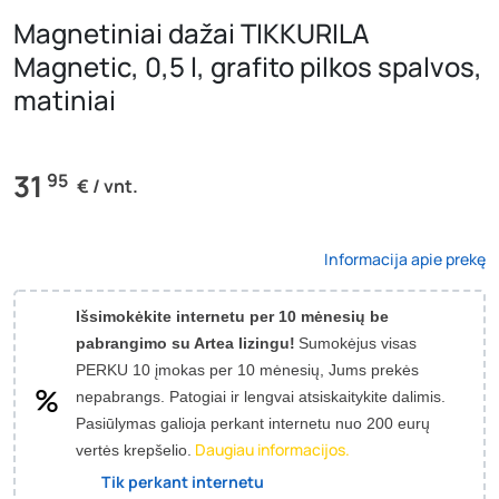
Magnetiniai dažai TIKKURILA
Magnetic, 0,5 l, grafito pilkos spalvos,
matiniai
31
95
€ / vnt.
Informacija apie prekę
Išsimokėkite internetu per 10 mėnesių be
pabrangimo su Artea lizingu!
Sumokėjus visas
PERKU 10 įmokas per 10 mėnesių, Jums prekės
nepabrangs.
Patogiai ir lengvai atsiskaitykite dalimis.
Pasiūlymas galioja perkant internetu nuo 200 eurų
Daugiau informacijos.
vertės krepšelio.
Tik perkant internetu