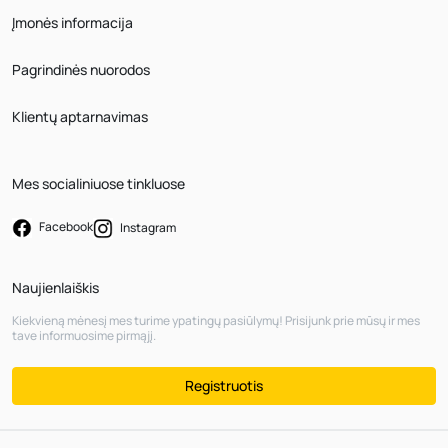
Įmonės informacija
Pagrindinės nuorodos
Klientų aptarnavimas
Mes socialiniuose tinkluose
Facebook
Instagram
Naujienlaiškis
Kiekvieną mėnesį mes turime ypatingų pasiūlymų! Prisijunk prie mūsų ir mes
tave informuosime pirmąjį.
Registruotis