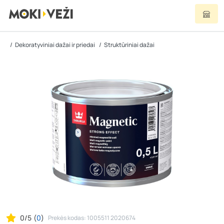
Dekoratyviniai dažai ir priedai
Struktūriniai dažai
0/5
(
0
)
Prekės kodas: 1005511 2020674