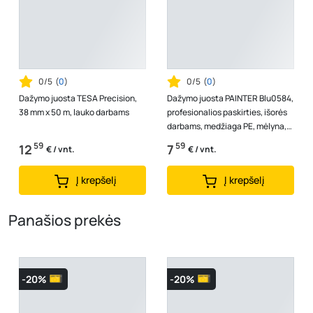
0/5
(
0
)
0/5
(
0
)
Dažymo juosta TESA Precision,
Dažymo juosta PAINTER Blu0584,
38 mm x 50 m, lauko darbams
profesionalios paskirties, išorės
darbams, medžiaga PE, mėlyna,
48mmx50m
59
59
12
7
€ / vnt.
€ / vnt.
Į krepšelį
Į krepšelį
Panašios prekės
-20%
-20%