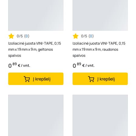
0/5
(
0
)
0/5
(
0
)
Izoliacinė juosta VINI-TAPE, 0,15
Izoliacinė juosta VINI-TAPE, 0,15
mm x 19 mm x 9 m, geltonos
mm x 19 mm x 9 m, raudonos
spalvos
spalvos
89
89
0
0
€ / vnt.
€ / vnt.
Į krepšelį
Į krepšelį