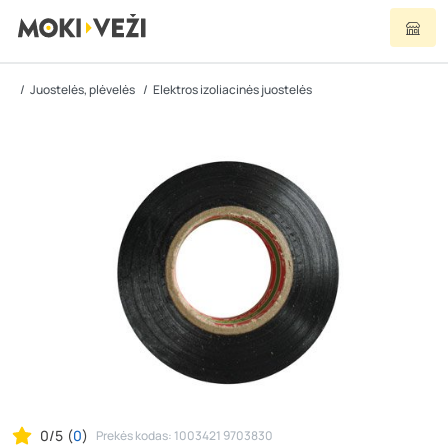
Juostelės, plėvelės
Elektros izoliacinės juostelės
0/5
(
0
)
Prekės kodas: 1003421 9703830