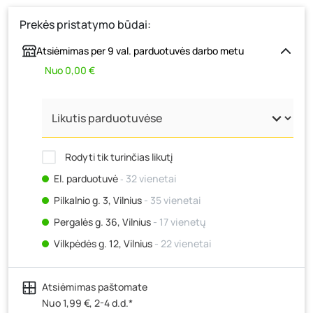
Prekės pristatymo būdai:
Atsiėmimas per 9 val. parduotuvės darbo metu
Nuo 0,00 €
Rodyti tik turinčias likutį
El. parduotuvė
‐ 32 vienetai
Pilkalnio g. 3, Vilnius
- 35 vienetai
Pergalės g. 36, Vilnius
- 17 vienetų
Vilkpėdės g. 12, Vilnius
- 22 vienetai
Ateities g. 15, Vilnius
- 28 vienetai
Atsiėmimas paštomate
Kauno r., Narsiečių k., Vytauto g. 183, Kaunas
- 32
vienetai
Nuo 1,99 €, 2-4 d.d.*