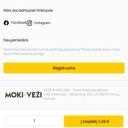
Mes socialiniuose tinkluose
Facebook
Instagram
Naujienlaiškis
Kiekvieną mėnesį mes turime ypatingų pasiūlymų! Prisijunk prie mūsų ir mes
tave informuosime pirmąjį.
Registruotis
2026 © Moki Veži – Visos teisės saugomos.
UAB „Makveža“. Vakarinė g. 105, LT-06275 Vilnius,
Lietuva
Į krepšelį
1,49 €