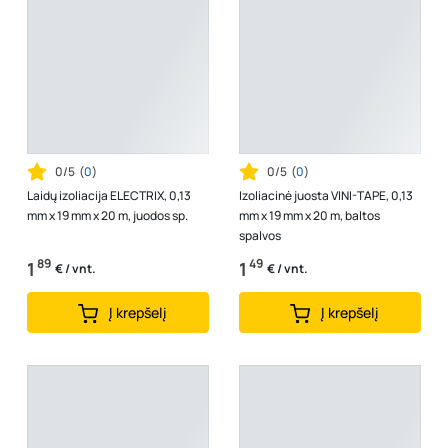
0/5
(
0
)
0/5
(
0
)
Laidų izoliacija ELECTRIX, 0,13
Izoliacinė juosta VINI-TAPE, 0,13
mm x 19 mm x 20 m, juodos sp.
mm x 19 mm x 20 m, baltos
spalvos
89
49
1
1
€ / vnt.
€ / vnt.
Į krepšelį
Į krepšelį