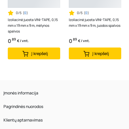
0/5
(
0
)
0/5
(
0
)
Izoliacinė juosta VINI-TAPE, 0,15
Izoliacinė juosta VINI-TAPE, 0,15
mm x 19 mm x 9 m, mėlynos
mm x 19 mm x 9 m, juodos spalvos
spalvos
89
89
0
0
€ / vnt.
€ / vnt.
Į krepšelį
Į krepšelį
Įmonės informacija
Pagrindinės nuorodos
Klientų aptarnavimas