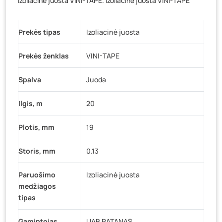
Izoliacinė juosta VINI-TAPE. Izoliacinė juosta VINI-TAPE
Baravykų g. 1, Druskininkai
- 0 vienetų
Vilniaus g. 89D, Ukmergė
- 0 vienetų
Prekės tipas
K. Donelaičio g. 17, Rokiškis
Izoliacinė juosta
- 0 vienetų
Šaltupės g. 64, Zarasai
- 0 vienetų
Prekės ženklas
VINI-TAPE
Spalva
Juoda
Ilgis, m
20
Plotis, mm
19
Storis, mm
0.13
Paruošimo
Izoliacinė juosta
medžiagos
tipas
Gamintojas
UAB RATANAS