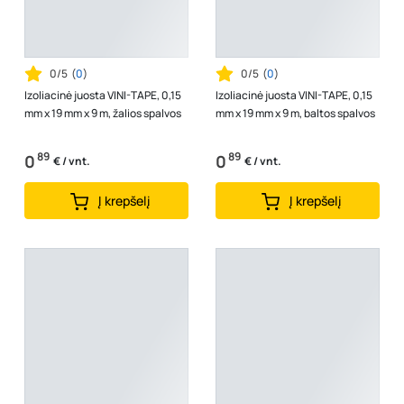
0/5
(
0
)
0/5
(
0
)
Izoliacinė juosta VINI-TAPE, 0,15
Izoliacinė juosta VINI-TAPE, 0,15
mm x 19 mm x 9 m, žalios spalvos
mm x 19 mm x 9 m, baltos spalvos
89
89
0
0
€ / vnt.
€ / vnt.
Į krepšelį
Į krepšelį