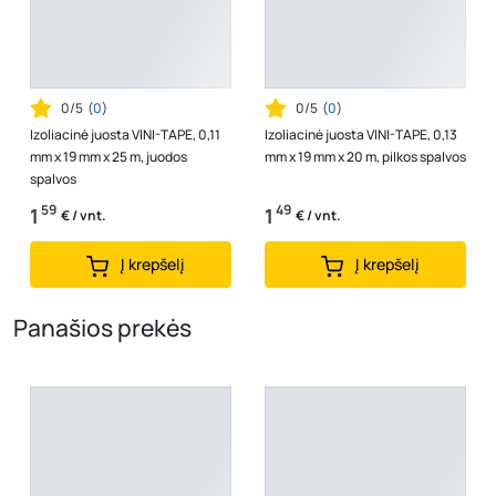
0/5
(
0
)
0/5
(
0
)
Izoliacinė juosta VINI-TAPE, 0,11
Izoliacinė juosta VINI-TAPE, 0,13
mm x 19 mm x 25 m, juodos
mm x 19 mm x 20 m, pilkos spalvos
spalvos
59
49
1
1
€ / vnt.
€ / vnt.
Į krepšelį
Į krepšelį
Panašios prekės