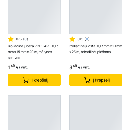
0/5
(
0
)
0/5
(
0
)
Izoliacinė juosta VINI-TAPE, 0,13
Izoliacinė juosta, 0,17 mm x 19 mm
mm x 19 mm x 20 m, mėlynos
x 25 m, tekstilinė, plėšoma
spalvos
49
49
1
3
€ / vnt.
€ / vnt.
Į krepšelį
Į krepšelį