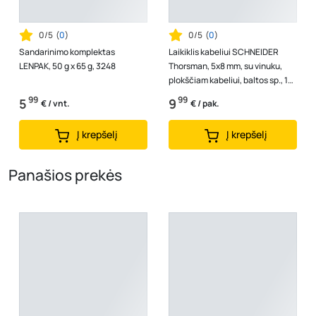
0/5
(
0
)
0/5
(
0
)
Sandarinimo komplektas
Laikiklis kabeliui SCHNEIDER
LENPAK, 50 g x 65 g, 3248
Thorsman, 5x8 mm, su vinuku,
plokščiam kabeliui, baltos sp., 10-
0-0041, 100 vnt.
99
99
5
9
€ / vnt.
€ / pak.
Į krepšelį
Į krepšelį
Panašios prekės