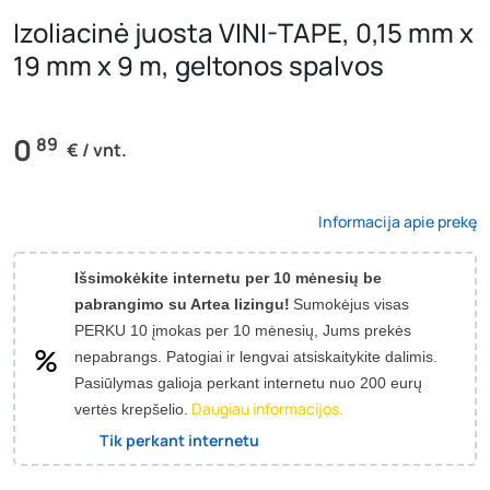
Izoliacinė juosta VINI-TAPE, 0,15 mm x
19 mm x 9 m, geltonos spalvos
0
89
€ / vnt.
Informacija apie prekę
Išsimokėkite internetu per 10 mėnesių be
pabrangimo su Artea lizingu!
Sumokėjus visas
PERKU 10 įmokas per 10 mėnesių, Jums prekės
nepabrangs.
Patogiai ir lengvai atsiskaitykite dalimis.
Pasiūlymas galioja perkant internetu nuo 200 eurų
Daugiau informacijos.
vertės krepšelio.
Tik perkant internetu