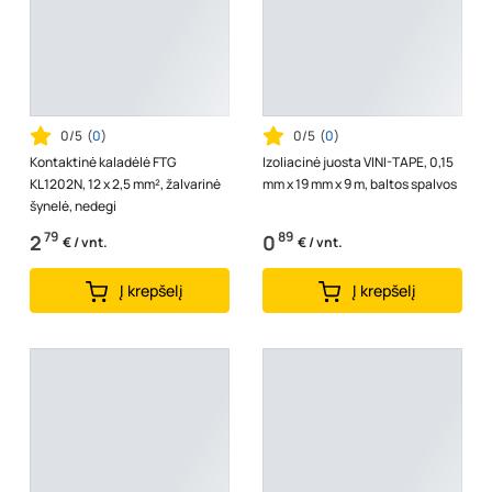
0/5
(
0
)
0/5
(
0
)
Kontaktinė kaladėlė FTG
Izoliacinė juosta VINI-TAPE, 0,15
KL1202N, 12 x 2,5 mm², žalvarinė
mm x 19 mm x 9 m, baltos spalvos
šynelė, nedegi
79
89
2
0
€ / vnt.
€ / vnt.
Į krepšelį
Į krepšelį