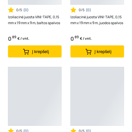
0/5
(
0
)
0/5
(
0
)
Izoliacinė juosta VINI-TAPE, 0,15
Izoliacinė juosta VINI-TAPE, 0,15
mm x 19 mm x 9 m, baltos spalvos
mm x 19 mm x 9 m, juodos spalvos
89
89
0
0
€ / vnt.
€ / vnt.
Į krepšelį
Į krepšelį
0/5
(
0
)
0/5
(
0
)