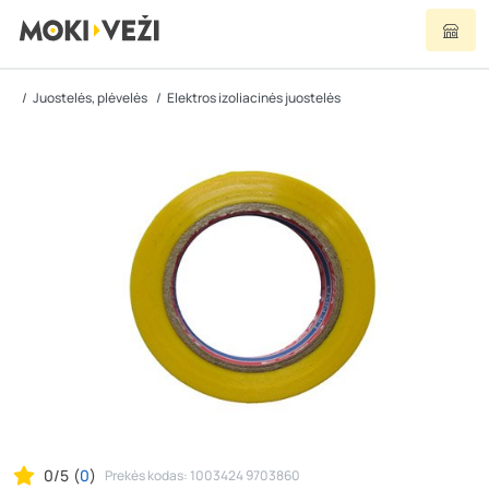
Juostelės, plėvelės
Elektros izoliacinės juostelės
0/5
(
0
)
Prekės kodas: 1003424 9703860