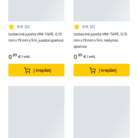
0/5
(
0
)
0/5
(
0
)
Izoliacinė juosta VINI-TAPE, 0,15
Izoliacinė juosta VINI-TAPE, 0,15
mm x 19 mm x 9 m, juodos spalvos
mm x 19 mm x 9 m, mėlynos
spalvos
89
89
0
0
€ / vnt.
€ / vnt.
Į krepšelį
Į krepšelį