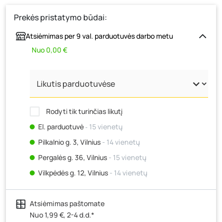
Prekės pristatymo būdai:
Atsiėmimas per 9 val. parduotuvės darbo metu
Nuo 0,00 €
Rodyti tik turinčias likutį
El. parduotuvė
‐ 15 vienetų
Pilkalnio g. 3, Vilnius
- 14 vienetų
Pergalės g. 36, Vilnius
- 15 vienetų
Vilkpėdės g. 12, Vilnius
- 14 vienetų
Ateities g. 15, Vilnius
- 18 vienetų
Atsiėmimas paštomate
Kauno r., Narsiečių k., Vytauto g. 183, Kaunas
- 9
vienetai
Nuo 1,99 €, 2-4 d.d.*