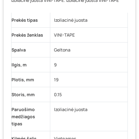
Izoliacinė juosta VINI-TAPE. Izoliacinė juosta VINI-TAPE
Baravykų g. 1, Druskininkai
- 0 vienetų
Vilniaus g. 89D, Ukmergė
- 0 vienetų
Prekės tipas
K. Donelaičio g. 17, Rokiškis
Izoliacinė juosta
- 0 vienetų
Šaltupės g. 64, Zarasai
- 0 vienetų
Prekės ženklas
VINI-TAPE
Spalva
Geltona
Ilgis, m
9
Plotis, mm
19
Storis, mm
0.15
Paruošimo
Izoliacinė juosta
medžiagos
tipas
Kilmės šalis
Vietnamas