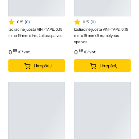
0/5
(
0
)
0/5
(
0
)
Izoliacinė juosta VINI-TAPE, 0,15
Izoliacinė juosta VINI-TAPE, 0,15
mm x 19 mm x 9 m, žalios spalvos
mm x 19 mm x 9 m, mėlynos
spalvos
89
89
0
0
€ / vnt.
€ / vnt.
Į krepšelį
Į krepšelį