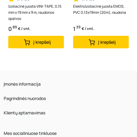
Izoliacinė juosta VINI-TAPE, 0,15
Elektroizoliacinė juosta EMOS,
mm x 19 mm x 9 m, raudonos
PVC 0,13x19mm (20m), raudona
spalvos
89
39
0
1
€ / vnt.
€ / vnt.
Į krepšelį
Į krepšelį
Įmonės informacija
Pagrindinės nuorodos
Klientų aptarnavimas
Mes socialiniuose tinkluose