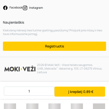
Facebook
Instagram
Naujienlaiškis
Kiekvieną mėnesį mes turime ypatingų pasiūlymų! Prisijunk prie mūsų ir mes
tave informuosime pirmąjį.
Registruotis
2026 © Moki Veži – Visos teisės saugomos.
UAB „Makveža“. Vakarinė g. 105, LT-06275 Vilnius,
Lietuva
Į krepšelį
0,89 €