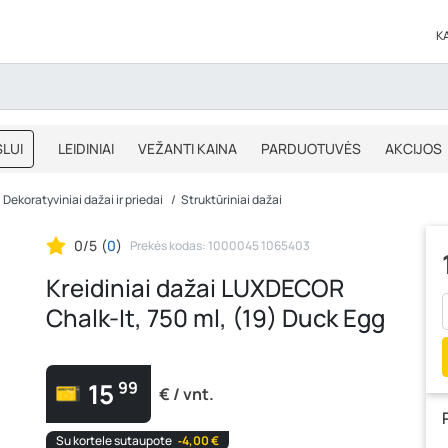
K
LUI
LEIDINIAI
VEŽANTI KAINA
PARDUOTUVĖS
AKCIJOS
BLOGAS
IŠPARDAVIMAS
Dekoratyviniai dažai ir priedai
Struktūriniai dažai
0/5
(
0
)
Prekės kodas: 1000045 1065403
Kreidiniai dažai LUXDECOR
Chalk-It, 750 ml, (19) Duck Egg
15
99
€ / vnt.
Su kortele sutaupote
‐4,00 €