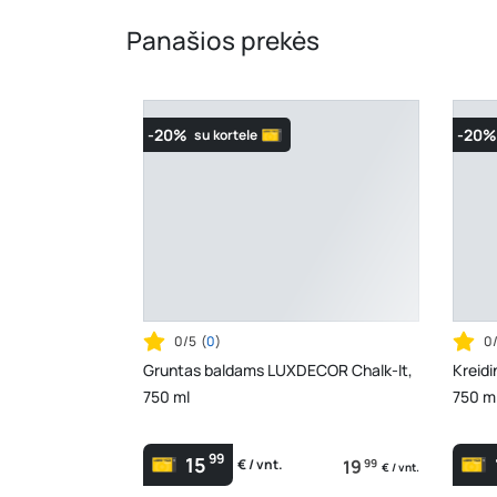
Panašios prekės
-20%
-20%
su kortele
0/5
(
0
)
0
Gruntas baldams LUXDECOR Chalk-It,
Kreidi
750 ml
750 ml
99
15
19
99
€ / vnt.
€ / vnt.