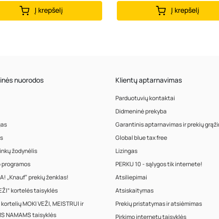
Į krepšelį
Į krepšelį
inės nuorodos
Klientų aptarnavimas
Parduotuvių kontaktai
Didmeninė prekyba
gas
Garantinis aptarnavimas ir prekių grąž
s
Global blue tax free
inkų žodynėlis
Lizingas
o programos
PERKU 10 - sąlygos tik internete!
! „Knauf“ prekių ženklas!
Atsiliepimai
ŽI” kortelės taisyklės
Atsiskaitymas
 kortelių MOKI VEŽI, MEISTRUI ir
Prekių pristatymas ir atsiėmimas
S NAMAMS taisyklės
Pirkimo internetu taisyklės