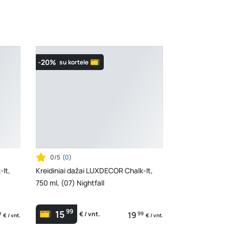
-20%
su kortele
0/5
(
0
)
-It,
Kreidiniai dažai LUXDECOR Chalk-It,
750 ml, (07) Nightfall
99
15
9
19
99
€ / vnt.
€ / vnt.
€ / vnt.