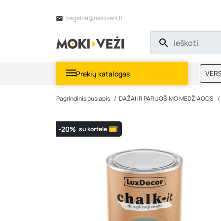
pagalba@mokivezi.lt
VERS
Prekių katalogas
MOKI
Pagrindinis puslapis
DAŽAI IR PARUOŠIMO MEDŽIAGOS
-20%
su kortele