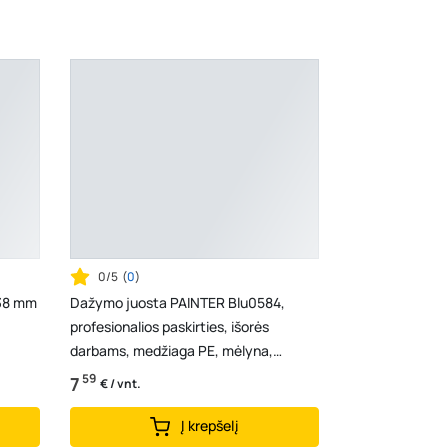
0/5
(
0
)
 38 mm
Dažymo juosta PAINTER Blu0584,
profesionalios paskirties, išorės
darbams, medžiaga PE, mėlyna,
48mmx50m
59
7
€ / vnt.
Į krepšelį