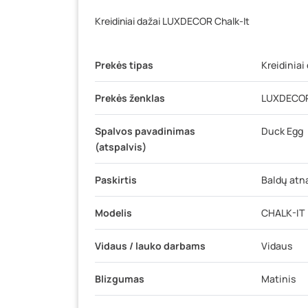
Kreidiniai dažai LUXDECOR Chalk-It
Prekės tipas
Kreidiniai
Prekės ženklas
LUXDECO
Spalvos pavadinimas
Duck Egg
(atspalvis)
Paskirtis
Baldų atna
Modelis
CHALK-IT
Vidaus / lauko darbams
Vidaus
Blizgumas
Matinis