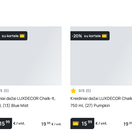
-20%
su kortele
su kortele
/5
(
0
)
0/5
(
0
)
niai dažai LUXDECOR Chalk-It,
Kreidiniai dažai LUXDECOR Chalk
, (13) Blue Mist
750 ml, (27) Pumpkin
99
99
15
15
19
99
19
9
€ / vnt.
€ / vnt.
€ / vnt.