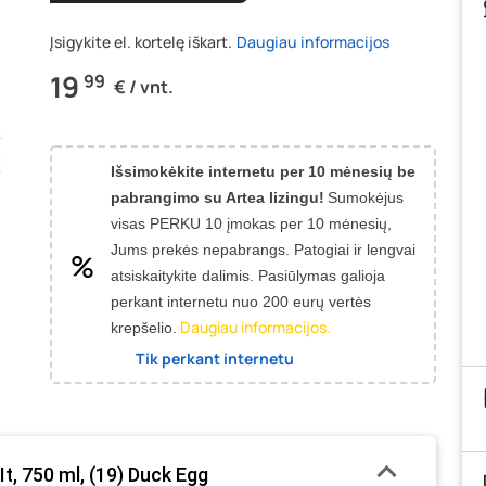
Įsigykite el. kortelę iškart.
Daugiau informacijos
19
99
€ / vnt.
Išsimokėkite internetu per 10 mėnesių be
pabrangimo su Artea lizingu!
Sumokėjus
visas PERKU 10 įmokas per 10 mėnesių,
Jums prekės nepabrangs.
Patogiai ir lengvai
atsiskaitykite dalimis. Pasiūlymas galioja
perkant internetu nuo 200 eurų vertės
Daugiau informacijos.
krepšelio.
Tik perkant internetu
t, 750 ml, (19) Duck Egg