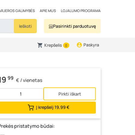
ARJEROS GALIMYBĖS
APIE MUS
LOJALUMO PROGRAMA
Ieškoti
Pasirinkti parduotuvę
Paskyra
Krepšelis
0
19
99
€ / vienetas
Pirkti iškart
Į krepšelį
19,99 €
Prekės pristatymo būdai: