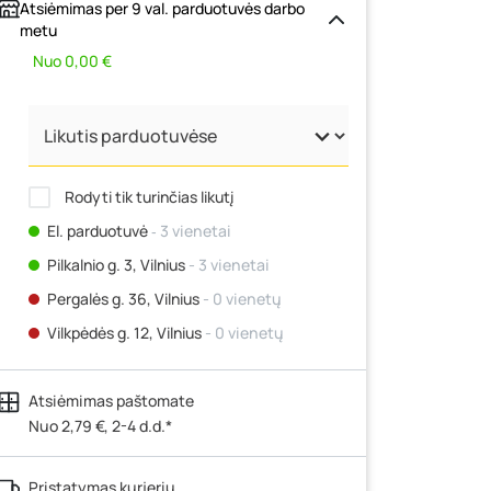
Atsiėmimas per 9 val. parduotuvės darbo
metu
Nuo 0,00 €
Rodyti tik turinčias likutį
El. parduotuvė
‐ 3 vienetai
Pilkalnio g. 3, Vilnius
- 3 vienetai
Pergalės g. 36, Vilnius
- 0 vienetų
Vilkpėdės g. 12, Vilnius
- 0 vienetų
Ateities g. 15, Vilnius
- 0 vienetų
Atsiėmimas paštomate
Kauno r., Narsiečių k., Vytauto g. 183,
Kaunas
Nuo 2,79 €, 2-4 d.d.*
- 3 vienetai
Šilutės pl. 83A, Klaipėda
- 0 vienetų
Pristatymas kurjeriu