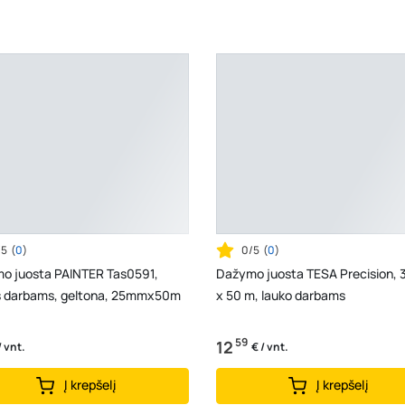
/5
(
0
)
0/5
(
0
)
o juosta PAINTER Tas0591,
Dažymo juosta TESA Precision,
s darbams, geltona, 25mmx50m
x 50 m, lauko darbams
59
12
/ vnt.
€ / vnt.
Į krepšelį
Į krepšelį