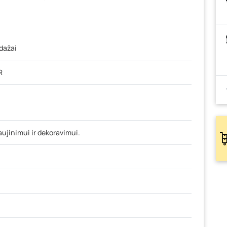
 dažai
R
ujinimui ir dekoravimui.