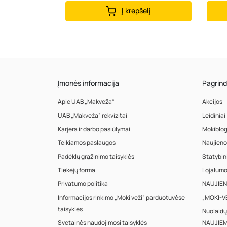
Į krepšelį
Įmonės informacija
Pagrind
Apie UAB „Makveža”
Akcijos
UAB „Makveža” rekvizitai
Leidiniai
Karjera ir darbo pasiūlymai
Mokiblo
Teikiamos paslaugos
Naujieno
Padėklų grąžinimo taisyklės
Statybin
Tiekėjų forma
Lojalum
Privatumo politika
NAUJIENA
Informacijos rinkimo „Moki veži“ parduotuvėse
„MOKI-VE
taisyklės
Nuolaidų
Svetainės naudojimosi taisyklės
NAUJIEM