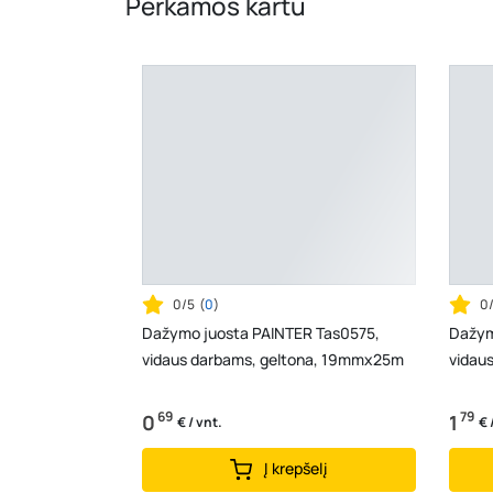
Perkamos kartu
0/5
(
0
)
0
Dažymo juosta PAINTER Tas0575,
Dažym
vidaus darbams, geltona, 19mmx25m
vidau
69
79
0
1
€ / vnt.
€ 
Į krepšelį