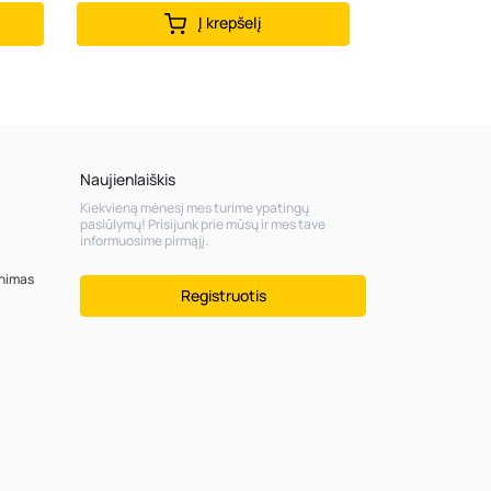
Į krepšelį
Naujienlaiškis
Kiekvieną mėnesį mes turime ypatingų
pasiūlymų! Prisijunk prie mūsų ir mes tave
informuosime pirmąjį.
inimas
Registruotis