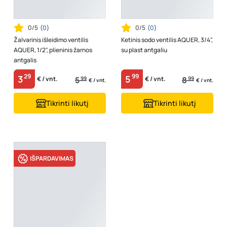
0/5
(
0
)
0/5
(
0
)
Žalvarinis išleidimo ventilis
Ketinis sodo ventilis AQUER, 3/4",
AQUER, 1/2", plieninis žarnos
su plast antgaliu
antgalis
29
99
3
5
5
99
8
99
€ / vnt.
€ / vnt.
€ / vnt.
€ / vnt.
Tikrinti likutį
Tikrinti likutį
IŠPARDAVIMAS