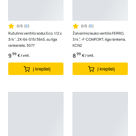
0/5
(
0
)
0/5
(
0
)
Rutulinis ventilis sodui Eco, 1/2 x
Žalvarinis lauko ventilis FERRO,
3/4'', ZK-64-015/3645, su ilga
3/4 ", -F-COMFORT, ilga rankena,
rankenėle, 3077
KCN2
99
99
9
8
€ / vnt.
€ / vnt.
Į krepšelį
Į krepšelį