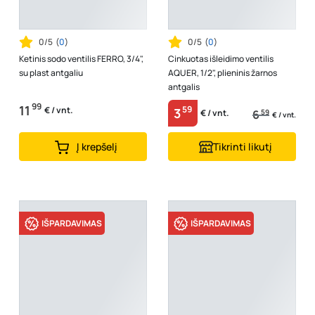
0/5
(
0
)
0/5
(
0
)
Ketinis sodo ventilis FERRO, 3/4",
Cinkuotas išleidimo ventilis
su plast antgaliu
AQUER, 1/2", plieninis žarnos
antgalis
99
11
59
€ / vnt.
3
6
59
€ / vnt.
€ / vnt.
Į krepšelį
Tikrinti likutį
IŠPARDAVIMAS
IŠPARDAVIMAS