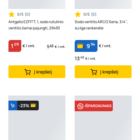
0/5
(
0
)
0/5
(
0
)
Antgalis EZFITT, 1, sodo rutulinio
Sodo ventilis ARCO Sena, 3/4'',
ventilio žarnai pajungti, 29493
su ilga rankenėle
09
94
1
9
1
49
€ / vnt.
€ / vnt.
€ / vnt.
13
49
€ / vnt.
Į krepšelį
Į krepšelį
-23%
IŠPARDAVIMAS