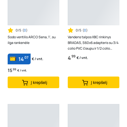
0/5
(
0
)
0/5
(
0
)
Sodo ventilis ARCO Sena, 1', su
Vandens talpos IIBC rinkinys
ilga rankenėle
BRADAS, S60x6 adapteris su 3/4
colio PVC čiaupu ir 1/2 colio
žarnos išleidimo anga 16 mm ža...
99
4
07
€ / vnt.
14
€ / vnt.
15
99
€ / vnt.
Į krepšelį
Į krepšelį