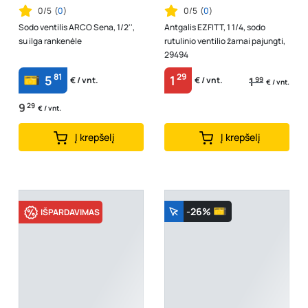
0/5
(
0
)
0/5
(
0
)
Sodo ventilis ARCO Sena, 1/2'',
Antgalis EZFITT, 1 1/4, sodo
su ilga rankenėle
rutulinio ventilio žarnai pajungti,
29494
81
29
5
1
1
99
€ / vnt.
€ / vnt.
€ / vnt.
9
29
€ / vnt.
Į krepšelį
Į krepšelį
-26%
IŠPARDAVIMAS