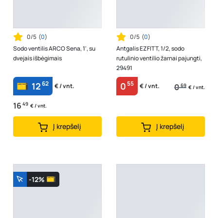
0/5
(
0
)
0/5
(
0
)
Sodo ventilis ARCO Sena, 1', su
Antgalis EZFITT, 1/2, sodo
dvejais išbėgimais
rutulinio ventilio žarnai pajungti,
29491
62
55
12
0
0
69
€ / vnt.
€ / vnt.
€ / vnt.
16
49
€ / vnt.
Į krepšelį
Į krepšelį
-12%