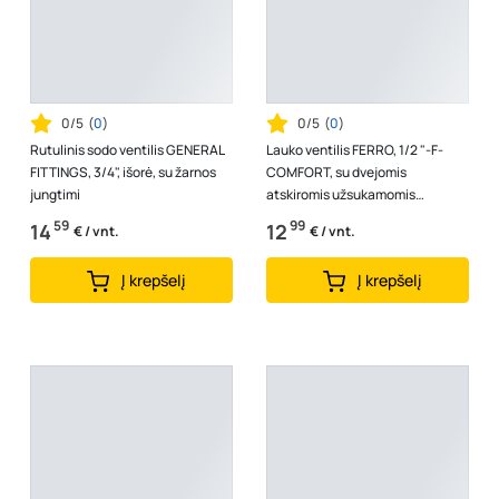
0/5
(
0
)
0/5
(
0
)
Rutulinis sodo ventilis GENERAL
Lauko ventilis FERRO, 1/2 "-F-
FITTINGS, 3/4", išorė, su žarnos
COMFORT, su dvejomis
jungtimi
atskiromis užsukamomis
jungtimis, ilga rankena, KCD1
59
99
14
12
€ / vnt.
€ / vnt.
Į krepšelį
Į krepšelį