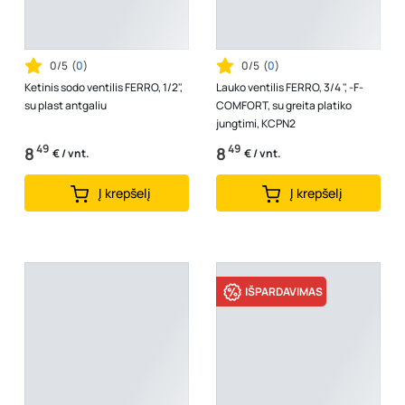
0/5
(
0
)
0/5
(
0
)
Ketinis sodo ventilis FERRO, 1/2",
Lauko ventilis FERRO, 3/4 ", -F-
su plast antgaliu
COMFORT, su greita platiko
jungtimi, KCPN2
49
49
8
8
€ / vnt.
€ / vnt.
Į krepšelį
Į krepšelį
IŠPARDAVIMAS