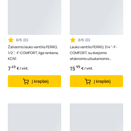
0/5
(
0
)
0/5
(
0
)
Žalvarinis lauko ventilis FERRO,
Lauko ventilis FERRO, 3/4 "-F-
1/2 ", -F-COMFORT, ilga rankena,
COMFORT, su dvejomis
KCN1
atskiromis užsukamomis
jungtimis, ilga rankena, KCD2
49
99
7
15
€ / vnt.
€ / vnt.
Į krepšelį
Į krepšelį