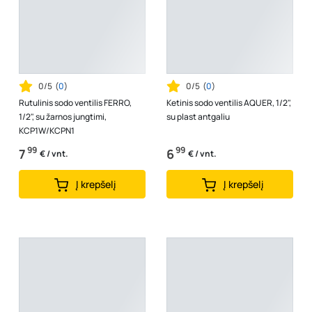
0/5
(
0
)
0/5
(
0
)
Rutulinis sodo ventilis FERRO,
Ketinis sodo ventilis AQUER, 1/2",
1/2", su žarnos jungtimi,
su plast antgaliu
KCP1W/KCPN1
99
99
7
6
€ / vnt.
€ / vnt.
Į krepšelį
Į krepšelį