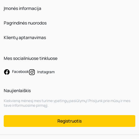
Įmonės informacija
Pagrindinės nuorodos
Klientų aptarnavimas
Mes socialiniuose tinkluose
Facebook
Instagram
Naujienlaiškis
Kiekvieną mėnesį mes turime ypatingų pasiūlymų! Prisijunk prie mūsų ir mes
tave informuosime pirmąjį.
Registruotis