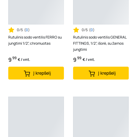
0/5
(
0
)
0/5
(
0
)
Rutulinis sodo ventilis FERRO su
Rutulinis sodo ventilis GENERAL
jungtimi 1/2", chromuotas
FITTINGS, 1/2", išorė, su žarnos
jungtimi
99
99
9
9
€ / vnt.
€ / vnt.
Į krepšelį
Į krepšelį