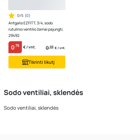
0/5
(
0
)
Antgalis EZFITT, 3/4, sodo
rutulinio ventilio žarnai pajungti,
29492
75
0
0
99
€ / vnt.
€ / vnt.
Tikrinti likutį
Sodo ventiliai, sklendės
Sodo ventiliai, sklendės