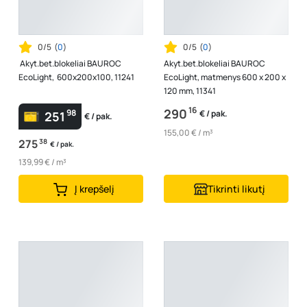
0/5
(
0
)
0/5
(
0
)
Akyt.bet.blokeliai BAUROC
Akyt.bet.blokeliai BAUROC
EcoLight, 600x200x100, 11241
EcoLight, matmenys 600 x 200 x
120 mm, 11341
16
290
98
€ / pak.
251
€ / pak.
155,00 € / m³
275
38
€ / pak.
139,99 € / m³
Į krepšelį
Tikrinti likutį