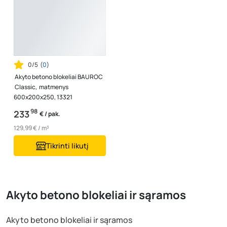
0/5
(
0
)
Akyto betono blokeliai BAUROC
Classic, matmenys
600x200x250, 13321
98
233
€ / pak.
129,99 € / m³
Tikrinti likutį
Akyto betono blokeliai ir sąramos
Akyto betono blokeliai ir sąramos