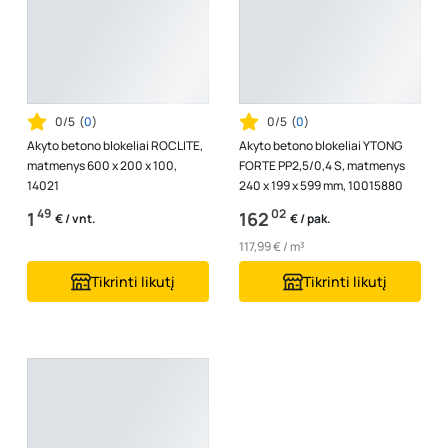
0/5
(
0
)
0/5
(
0
)
Akyto betono blokeliai ROCLITE,
Akyto betono blokeliai YTONG
matmenys 600 x 200 x 100,
FORTE PP2,5/0,4 S, matmenys
14021
240 x 199 x 599 mm, 10015880
49
02
1
162
€ / vnt.
€ / pak.
117,99 € / m³
Tikrinti likutį
Tikrinti likutį