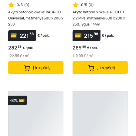
0/5
(
0
)
0/5
(
0
)
Akyto betono blokeliai BAUROC
Akyto betono blokeliai ROCLITE
Universal, matmenys 600 x 200 x
2,2 MPa, matmenys 600 x 200 x
250
250, lygūs, 14441
38
98
221
215
€ / pak.
€ / pak.
282
58
269
98
€ / pak.
€ / pak.
122,99 € / m³
119,99 € / m³
Į krepšelį
Į krepšelį
-8%