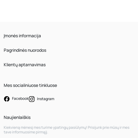
Įmonės informacija
Pagrindinės nuorodos
Klientų aptarnavimas
Mes socialiniuose tinkluose
Facebook
Instagram
Naujienlaiškis
Kiekvieną mėnesį mes turime ypatingų pasiūlymų! Prisijunk prie mūsų ir mes
tave informuosime pirmąjį.