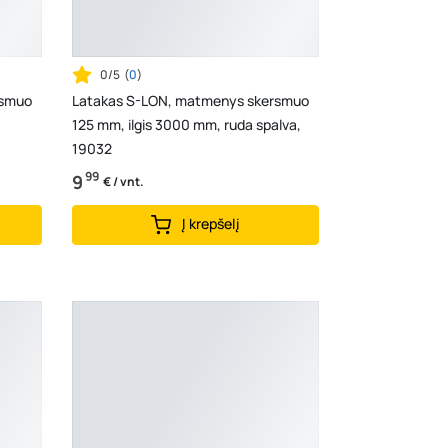
0/5
(
0
)
rsmuo
Latakas S-LON, matmenys skersmuo
125 mm, ilgis 3000 mm, ruda spalva,
19032
99
9
€ / vnt.
Į krepšelį