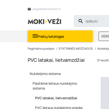
pagalba@mokivezi.lt
VERS
Prekių katalogas
MOKI
Pagrindinis puslapis
STATYBINĖS MEDŽIAGOS
Nutekėj
PVC latakai, lietvamzdžiai
21 rezul
Nutekėjimo sistema
Plastikinė lietaus nutekėjimo
sistema
PVC latakai, lietvamzdžiai
PVC lietaus nutekėjimo priedai