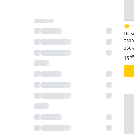
Liet
2500
3604
49
13