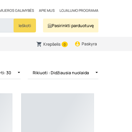
ARJEROS GALIMYBĖS
APIE MUS
LOJALUMO PROGRAMA
Ieškoti
Pasirinkti parduotuvę
Paskyra
Krepšelis
0
ti: 30
Rikiuoti
: Didžiausia nuolaida