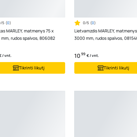
0/5
(
0
)
0/5
(
0
)
kas MARLEY, matmenys 75 x
Lietvamzdis MARLEY, matmenys
 mm, rudos spalvos, 806082
3000 mm, rudos spalvos, 08154
99
10
€ / vnt.
€ / vnt.
Tikrinti likutį
Tikrinti likutį