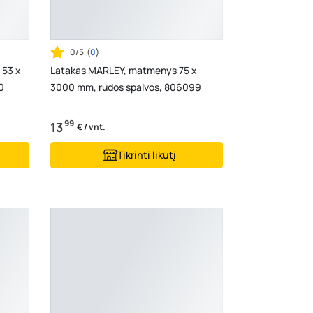
0/5
(
0
)
 53 x
Latakas MARLEY, matmenys 75 x
0
3000 mm, rudos spalvos, 806099
99
13
€ / vnt.
Tikrinti likutį