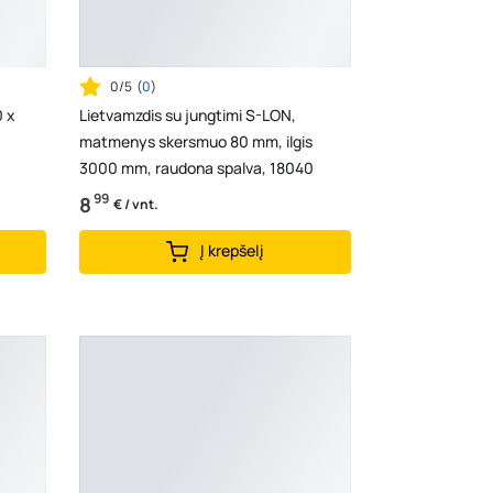
0/5
(
0
)
 x
Lietvamzdis su jungtimi S-LON,
matmenys skersmuo 80 mm, ilgis
3000 mm, raudona spalva, 18040
99
8
€ / vnt.
Į krepšelį