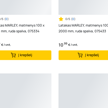
0/5
(
0
)
0/5
(
0
)
kas MARLEY, matmenys 100 x
Latakas MARLEY, matmenys 100
 mm, ruda spalva, 075334
2000 mm, ruda spalva, 075433
9
99
10
€ / vnt.
€ / vnt.
Į krepšelį
Į krepšelį