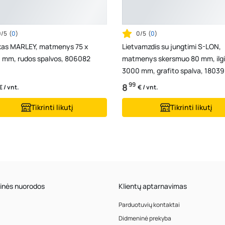
0/5
(
0
)
0/5
(
0
)
kas MARLEY, matmenys 75 x
Lietvamzdis su jungtimi S-LON,
 mm, rudos spalvos, 806082
matmenys skersmuo 80 mm, ilgi
3000 mm, grafito spalva, 18039
99
8
€ / vnt.
€ / vnt.
Tikrinti likutį
Tikrinti likutį
inės nuorodos
Klientų aptarnavimas
Parduotuvių kontaktai
Didmeninė prekyba