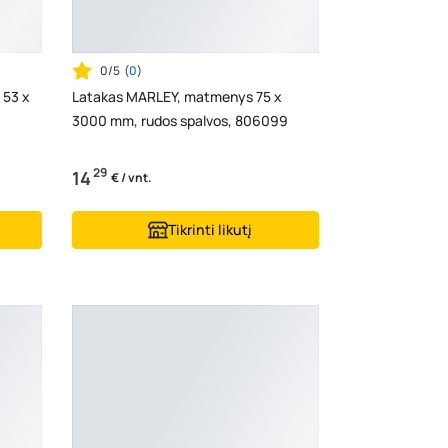
0/5
(
0
)
 53 x
Latakas MARLEY, matmenys 75 x
3000 mm, rudos spalvos, 806099
29
14
€ / vnt.
Tikrinti likutį