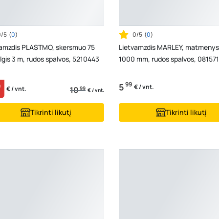
0/5
(
0
)
0/5
(
0
)
vamzdis PLASTMO, skersmuo 75
Lietvamzdis MARLEY, matmenys
lgis 3 m, rudos spalvos, 5210443
1000 mm, rudos spalvos, 081571
99
5
9
€ / vnt.
10
99
€ / vnt.
€ / vnt.
Tikrinti likutį
Tikrinti likutį