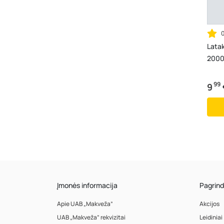
Lata
2000
99
9
Įmonės informacija
Pagrind
Apie UAB „Makveža”
Akcijos
UAB „Makveža” rekvizitai
Leidiniai