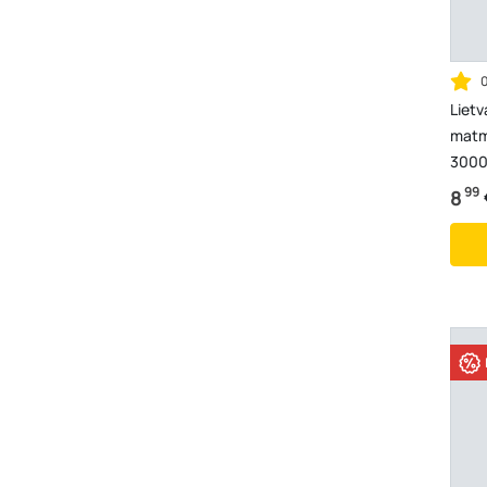
Lietv
matm
3000
99
8