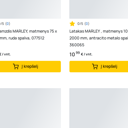
0/5
(
0
)
0/5
(
0
)
vamzdis MARLEY, matmenys 75 x
Latakas MARLEY , matmenys 10
mm, ruda spalva, 077512
2000 mm, antracito metalo spal
360065
99
10
€ / vnt.
€ / vnt.
Į krepšelį
Į krepšelį