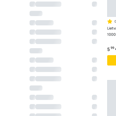
Liet
1000
99
5