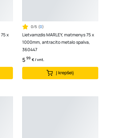
0/5
(
0
)
 75 x
Lietvamzdis MARLEY, matmenys 75 x
1000mm, antracito metalo spalva,
360447
99
5
€ / vnt.
Į krepšelį