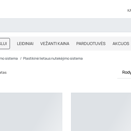
K
LUI
LEIDINIAI
VEŽANTI KAINA
PARDUOTUVĖS
AKCIJOS
BLOGAS
IŠPARDAVIMAS
imo sistema
Plastikinė lietaus nutekėjimo sistema
Rody
tatas