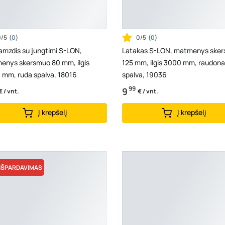
0/5
(
0
)
0/5
(
0
)
amzdis su jungtimi S-LON,
Latakas S-LON, matmenys ske
enys skersmuo 80 mm, ilgis
125 mm, ilgis 3000 mm, raudona
 mm, ruda spalva, 18016
spalva, 19036
99
9
€ / vnt.
€ / vnt.
Į krepšelį
Į krepšelį
IŠPARDAVIMAS