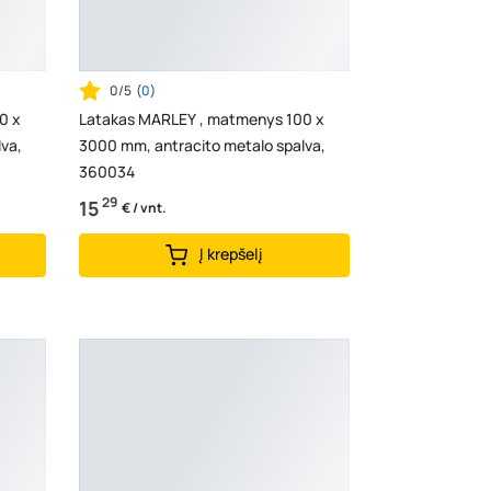
0/5
(
0
)
0 x
Latakas MARLEY , matmenys 100 x
va,
3000 mm, antracito metalo spalva,
360034
29
15
€ / vnt.
Į krepšelį