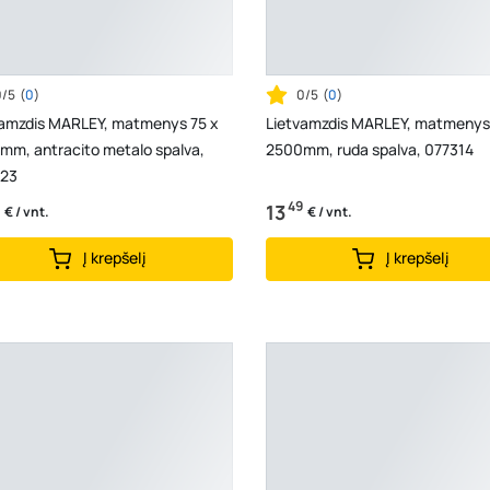
0/5
(
0
)
0/5
(
0
)
vamzdis MARLEY, matmenys 75 x
Lietvamzdis MARLEY, matmenys
mm, antracito metalo spalva,
2500mm, ruda spalva, 077314
23
49
13
€ / vnt.
€ / vnt.
Į krepšelį
Į krepšelį