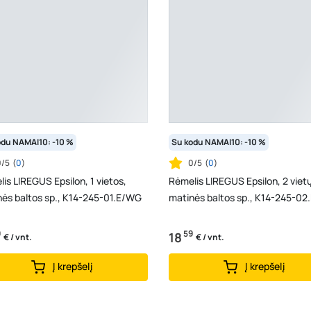
odu NAMAI10: -10 %
Su kodu NAMAI10: -10 %
0/5
(
0
)
0/5
(
0
)
is LIREGUS Epsilon, 1 vietos,
Rėmelis LIREGUS Epsilon, 2 vietų
ės baltos sp., K14-245-01.E/WG
matinės baltos sp., K14-245-0
9
59
18
€ / vnt.
€ / vnt.
Į krepšelį
Į krepšelį