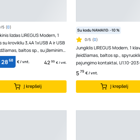
0/5
(
0
)
Su kodu NAMAI10: -10 %
kinis lizdas LIREGUS Modern, 1
0/5
(
0
)
s su krovikliu 3,4A 1xUSB A ir USB
Jungiklis LIREGUS Modern, 1 klav
eidžiamas, baltos sp., su įžeminimu,
įleidžiamas, baltos sp., spyruokli
68
28
42
99
€ / vnt.
pajungimo kontaktai, IJ1.10-203
€ / vnt.
01.M/WM
79
5
€ / vnt.
Į krepšelį
Į krepšelį