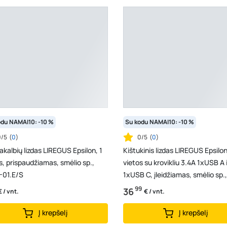
odu NAMAI10: -10 %
Su kodu NAMAI10: -10 %
0/5
(
0
)
0/5
(
0
)
akalbių lizdas LIREGUS Epsilon, 1
Kištukinis lizdas LIREGUS Epsilon
s, prispaudžiamas, smėlio sp.,
vietos su krovikliu 3.4A 1xUSB A i
-01.E/S
1xUSB C, įleidžiamas, smėlio sp.,
įžeminimu,...
99
36
€ / vnt.
€ / vnt.
Į krepšelį
Į krepšelį