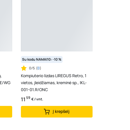
Su kodu NAMAI10: -10 %
0/5
(
0
)
,
Kompiuterio lizdas LIREGUS Retro, 1
2.E/WG
vietos, įleidžiamas, kreminė sp., IKL-
001-01.R/ONC
59
11
€ / vnt.
Į krepšelį