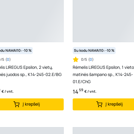
odu NAMAI10: -10 %
Su kodu NAMAI10: -10 %
0/5
(
0
)
0/5
(
0
)
is LIREGUS Epsilon, 2 vietų,
Rėmelis LIREGUS Epsilon, 1 vieto
nės juodos sp., K14-245-02.E/BG
matinės šampano sp., K14-245-
01.E/ChG
9
59
14
€ / vnt.
€ / vnt.
Į krepšelį
Į krepšelį