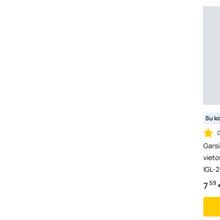
Su k
Garsi
vieto
IGL-2
59
7