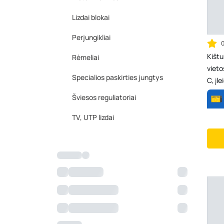
Lizdai blokai
Perjungikliai
Kištu
Rėmeliai
vieto
Specialios paskirties jungtys
C, įl
IU...
Šviesos reguliatoriai
TV, UTP lizdai