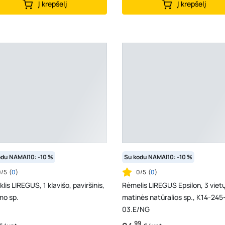
Į krepšelį
Į krepšelį
odu NAMAI10: -10 %
Su kodu NAMAI10: -10 %
0/5
(
0
)
0/5
(
0
)
klis LIREGUS, 1 klavišo, paviršinis,
Rėmelis LIREGUS Epsilon, 3 vietų
mo sp.
matinės natūralios sp., K14-245
03.E/NG
99