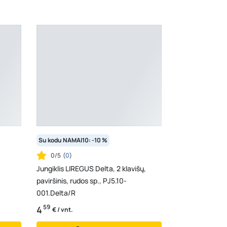
Su kodu NAMAI10: -10 %
0/5
(
0
)
Jungiklis LIREGUS Delta, 2 klavišų,
paviršinis, rudos sp., PJ5.10-
001.Delta/R
59
4
€ / vnt.