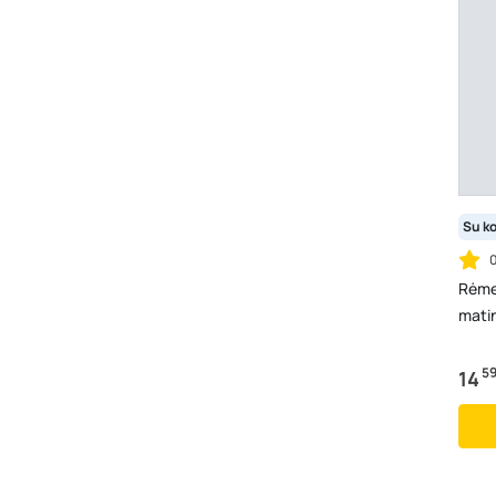
Su k
Rėmel
matin
5
14