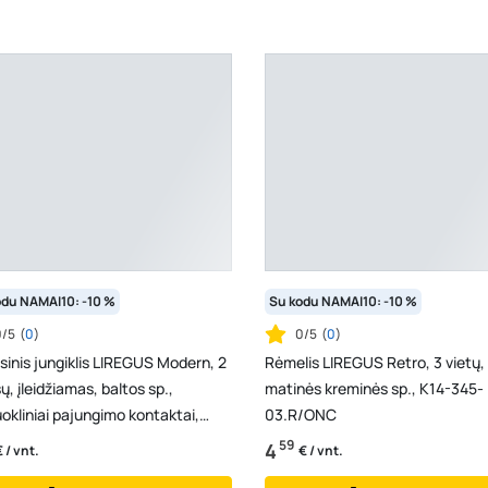
odu NAMAI10: -10 %
Su kodu NAMAI10: -10 %
0/5
(
0
)
0/5
(
0
)
sinis jungiklis LIREGUS Modern, 2
Rėmelis LIREGUS Retro, 3 vietų,
šų, įleidžiamas, baltos sp.,
matinės kreminės sp., K14-345-
okliniai pajungimo kontaktai,
03.R/ONC
10-203-...
59
4
€ / vnt.
€ / vnt.