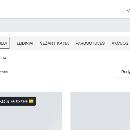
K
LUI
LEIDINIAI
VEŽANTI KAINA
PARDUOTUVĖS
AKCIJOS
BLOGAS
IŠPARDAVIMAS
CIJA
Rody
ltatai
-33%
su kortele