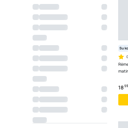
Su k
Rėmel
mati
5
18