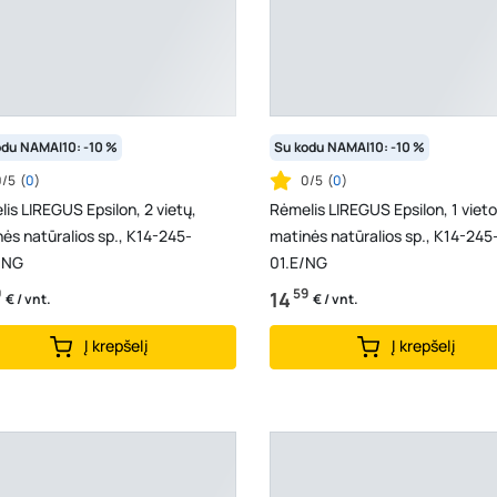
odu NAMAI10: -10 %
Su kodu NAMAI10: -10 %
0/5
(
0
)
0/5
(
0
)
is LIREGUS Epsilon, 2 vietų,
Rėmelis LIREGUS Epsilon, 1 vieto
ės natūralios sp., K14-245-
matinės natūralios sp., K14-245
/NG
01.E/NG
9
59
14
€ / vnt.
€ / vnt.
Į krepšelį
Į krepšelį