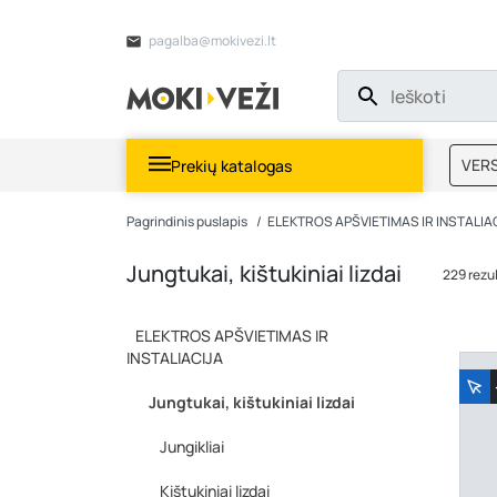
pagalba@mokivezi.lt
VERS
Prekių katalogas
MOKI
Pagrindinis puslapis
ELEKTROS APŠVIETIMAS IR INSTALIA
Jungtukai, kištukiniai lizdai
229 rezu
ELEKTROS APŠVIETIMAS IR
INSTALIACIJA
Jungtukai, kištukiniai lizdai
Jungikliai
Kištukiniai lizdai