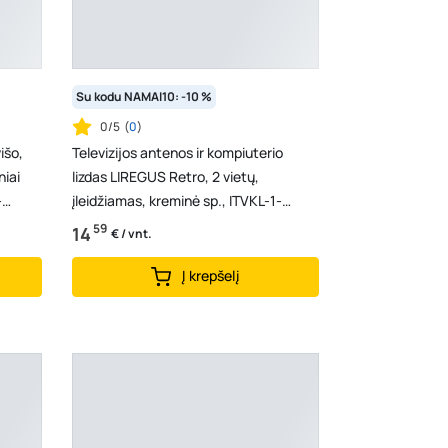
Su kodu NAMAI10: -10 %
0/5
(
0
)
išo,
Televizijos antenos ir kompiuterio
niai
lizdas LIREGUS Retro, 2 vietų,
-
įleidžiamas, kreminė sp., ITVKL-1-
01.R/ONC
59
14
€ / vnt.
Į krepšelį