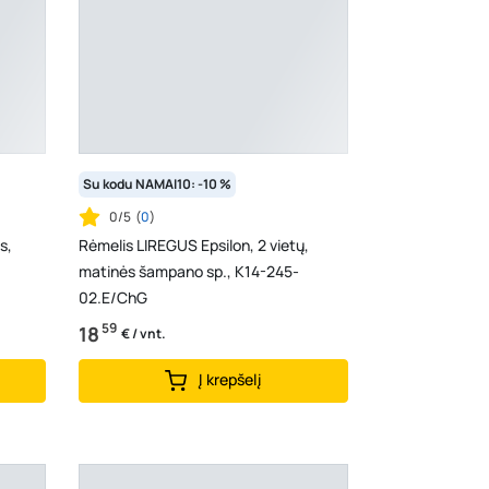
Su kodu NAMAI10: -10 %
0/5
(
0
)
s,
Rėmelis LIREGUS Epsilon, 2 vietų,
matinės šampano sp., K14-245-
02.E/ChG
59
18
€ / vnt.
Į krepšelį