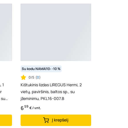
Su kodu NAMAI10: -10 %
0/5
(
0
)
, 1
Kištukinis lizdas LIREGUS Hermi, 2
r
vietų, paviršinis, baltos sp., su
 su
įžeminimu, PKL16-007.B
59
6
€ / vnt.
Į krepšelį