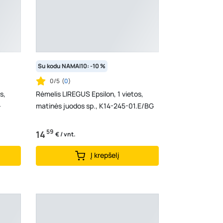
Su kodu NAMAI10: -10 %
0/5
(
0
)
s,
Rėmelis LIREGUS Epsilon, 1 vietos,
-
matinės juodos sp., K14-245-01.E/BG
59
14
€ / vnt.
Į krepšelį