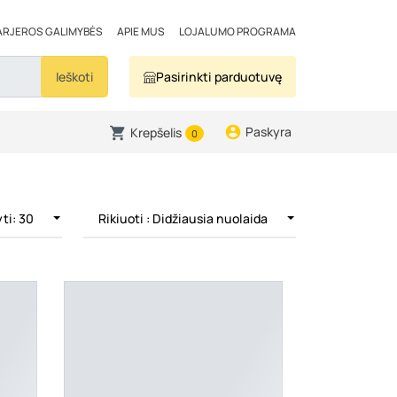
ARJEROS GALIMYBĖS
APIE MUS
LOJALUMO PROGRAMA
Ieškoti
Pasirinkti parduotuvę
Paskyra
Krepšelis
0
ti: 30
Rikiuoti
: Didžiausia nuolaida