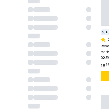
Su k
Rėmel
matin
02.E
5
18