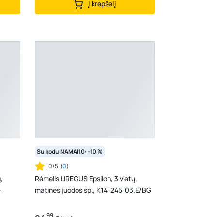
Į krepšelį
Su kodu NAMAI10: -10 %
0/5
(
0
)
,
Rėmelis LIREGUS Epsilon, 3 vietų,
-
matinės juodos sp., K14-245-03.E/BG
99