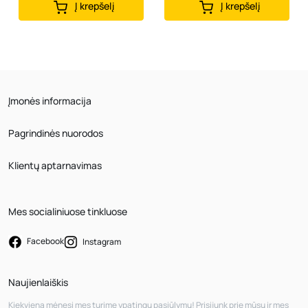
Į krepšelį
Į krepšelį
Įmonės informacija
Pagrindinės nuorodos
Klientų aptarnavimas
Mes socialiniuose tinkluose
Facebook
Instagram
Naujienlaiškis
Kiekvieną mėnesį mes turime ypatingų pasiūlymų! Prisijunk prie mūsų ir mes