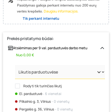
Pasiūlymas galioja perkant internetu nuo 200 eurų
Daugiau informacijos.
vertės krepšelio.
Tik perkant internetu
Prekės pristatymo būdai:
Atsiėmimas per 9 val. parduotuvės darbo metu
Nuo 0,00 €
Rodyti tik turinčias likutį
El. parduotuvė
‐ 6 vienetai
Pilkalnio g. 3, Vilnius
- 0 vienetų
Pergalės g. 36, Vilnius
- 0 vienetų