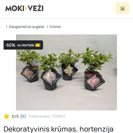
Daugiamečiai augalai
Krūmai
-50%
su kortele
0/5
(
0
)
Prekės kodas: 1108632
Dekoratyvinis krūmas, hortenzija