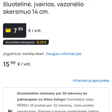
šluotelinė, įvairios, vazonėlio
skersmuo 14 cm.
7
99
€ / vnt.
Su kortele sutaupote
‐8,00 €
Įsigykite el. kortelę iškart.
Daugiau informacijos
15
99
€ / vnt.
Informacija apie prekę
Išsimokėkite internetu per 10 mėnesių be
pabrangimo su Artea lizingu!
Sumokėjus visas
PERKU 10 įmokas per 10 mėnesių, Jums prekės
nepabrangs.
Patogiai ir lengvai atsiskaitykite dalimis.