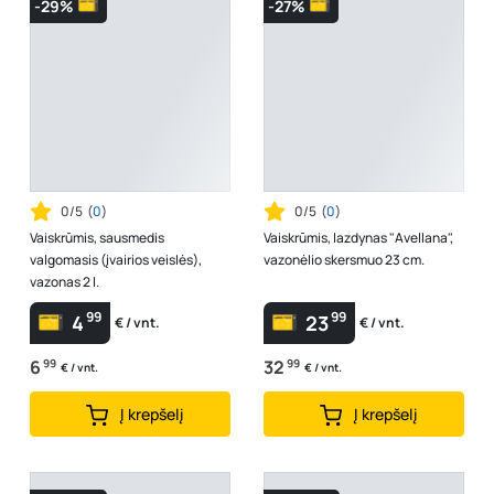
-29%
-27%
0/5
(
0
)
0/5
(
0
)
Vaiskrūmis, sausmedis
Vaiskrūmis, lazdynas "Avellana",
valgomasis (įvairios veislės),
vazonėlio skersmuo 23 cm.
vazonas 2 l.
99
99
4
23
€ / vnt.
€ / vnt.
6
99
32
99
€ / vnt.
€ / vnt.
Į krepšelį
Į krepšelį