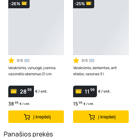
-26%
-25%
0/5
(
0
)
0/5
(
0
)
Vaiskrūmis, vynuogė, įvairios,
Vaiskrūmis, serbentas, ant
vazonėlio skersmuo 21 cm.
stiebo, vazonas 3 l.
99
99
28
11
€ / vnt.
€ / vnt.
38
99
15
99
€ / vnt.
€ / vnt.
Į krepšelį
Į krepšelį
Panašios prekės