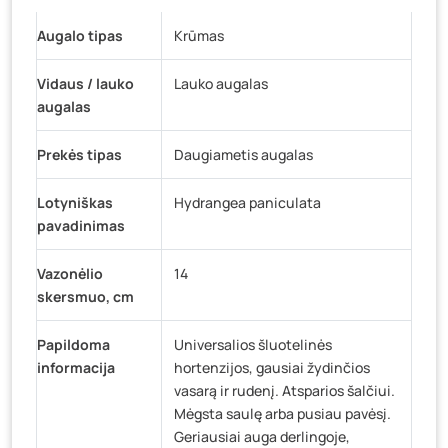
Gedimino g. 54, Tauragė
- 0 vienetų
Augalo tipas
Krūmas
Luokės g. 82, Telšiai
- 28 vienetai
Vidaus / lauko
Lauko augalas
Veteranų g. 11, Visaginas
- 4 vienetai
augalas
Baravykų g. 1, Druskininkai
- 0 vienetų
Vilniaus g. 89D, Ukmergė
- 24 vienetai
Prekės tipas
Daugiametis augalas
K. Donelaičio g. 17, Rokiškis
- 10 vienetų
Lotyniškas
Hydrangea paniculata
Šaltupės g. 64, Zarasai
- 0 vienetų
pavadinimas
Vazonėlio
14
skersmuo, cm
Papildoma
Universalios šluotelinės
informacija
hortenzijos, gausiai žydinčios
vasarą ir rudenį. Atsparios šalčiui.
Mėgsta saulę arba pusiau pavėsį.
Geriausiai auga derlingoje,