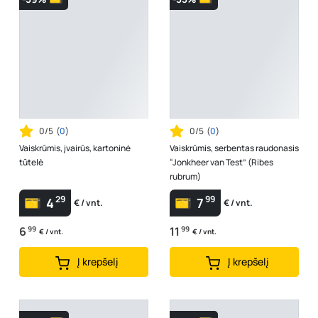
0/5
(
0
)
0/5
(
0
)
Vaiskrūmis, įvairūs, kartoninė
Vaiskrūmis, serbentas raudonasis
tūtelė
“Jonkheer van Test” (Ribes
rubrum)
29
99
4
7
€ / vnt.
€ / vnt.
6
99
11
99
€ / vnt.
€ / vnt.
Į krepšelį
Į krepšelį