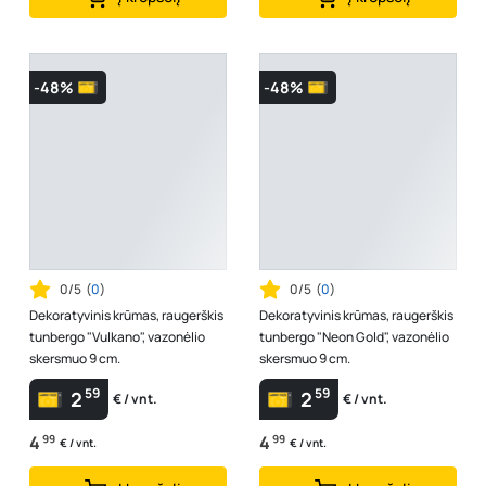
-48%
-48%
0/5
(
0
)
0/5
(
0
)
Dekoratyvinis krūmas, raugerškis
Dekoratyvinis krūmas, raugerškis
tunbergo "Vulkano", vazonėlio
tunbergo "Neon Gold", vazonėlio
skersmuo 9 cm.
skersmuo 9 cm.
59
59
2
2
€ / vnt.
€ / vnt.
4
99
4
99
€ / vnt.
€ / vnt.