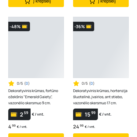
Į krepšelį
Į krepšelį
-48%
-36%
0/5
(
0
)
0/5
(
0
)
Dekoratyvinis krūmas, fortūno
Dekoratyvinis krūmas, hortenzija
ožekšnis "Emerald Gaiety",
šluotelinė, įvairios, ant stiebo,
vazonėlio skersmuo 9 cm.
vazonėlio skersmuo 17 cm.
59
99
2
15
€ / vnt.
€ / vnt.
4
99
24
99
€ / vnt.
€ / vnt.