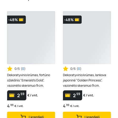
-48%
-48%
0/5
(
0
)
0/5
(
0
)
Dekoratyvinis krūmas, fortūno
Dekoratyvinis krūmas, lanksva
ožekšnis "Emerald's Gold",
japoninė "Golden Princess",
vazonėlio skersmuo 9 cm.
vazonėlio skersmuo 9 cm.
59
59
2
2
€ / vnt.
€ / vnt.
4
99
4
99
€ / vnt.
€ / vnt.
Į krepšelį
Į krepšelį