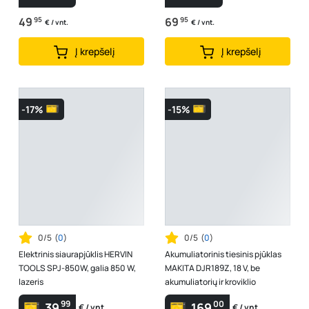
49
95
69
95
€ / vnt.
€ / vnt.
Į krepšelį
Į krepšelį
-17%
-15%
0/5
(
0
)
0/5
(
0
)
Elektrinis siaurapjūklis HERVIN
Akumuliatorinis tiesinis pjūklas
TOOLS SPJ-850W, galia 850 W,
MAKITA DJR189Z, 18 V, be
lazeris
akumuliatorių ir kroviklio
99
00
39
169
€ / vnt.
€ / vnt.