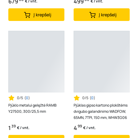
679
499
€ / vnt.
€ / vnt.
Į krepšelį
Į krepšelį
0/5
(
0
)
0/5
(
0
)
Pjūklo metalui gelęžtė RAMB
Pjūklas gipso kartono plokštėms
Y27500, 300/25,5 mm
dvigubo galandinimo WADFOW,
65MN, 7TPI, 150 mm, WHW3G06
39
99
1
4
€ / vnt.
€ / vnt.