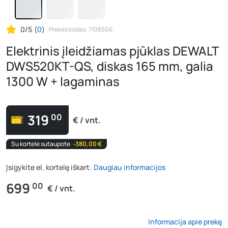
0/5
(
0
)
Prekės kodas: 1106506
Elektrinis įleidžiamas pjūklas DEWALT
DWS520KT-QS, diskas 165 mm, galia
1300 W + lagaminas
319
00
€ / vnt.
Su kortele sutaupote
‐380,00 €
Įsigykite el. kortelę iškart.
Daugiau informacijos
699
00
€ / vnt.
Informacija apie prekę