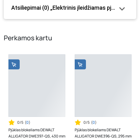
paminėtos visos prekės savybės. Prekių likutis ar kainos
Atsiliepimai (0) „Elektrinis įleidžiamas pjūklas 
internetinėje parduotuvėje bei fizinėse parduotuvėse
tam tikrais atvejais gali nesutapti, prašome vadovautis ta
kaina, kuri galioja pirkimo metu.
Perkamos kartu
0/5
(
0
)
0/5
(
0
)
Pjūklas blokeliams DEWALT
Pjūklas blokeliams DEWALT
ALLIGATOR DWE397-QS, 430 mm
ALLIGATOR DWE396-QS, 295 mm