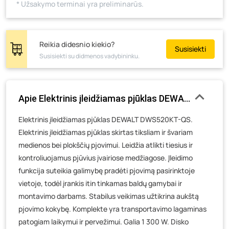
* Užsakymo terminai yra preliminarūs.
Skuodo g. 41, Mažeikiai
- 3 vienetai
Tiekimo g. 4, Biržai
- 0 vienetų
Žemaičių g. 2, Raseiniai
- 0 vienetų
Reikia didesnio kiekio?
Susisiekti
Susisiekti su didmenos vadybininku.
Pramonės g. 6E, Šilutė
- 0 vienetų
Gedimino g. 54, Tauragė
- 0 vienetų
Luokės g. 82, Telšiai
- 0 vienetų
Apie Elektrinis įleidžiamas pjūklas DEWALT DWS52
Veteranų g. 11, Visaginas
- 0 vienetų
Elektrinis įleidžiamas pjūklas DEWALT DWS520KT-QS.
Baravykų g. 1, Druskininkai
- 0 vienetų
Elektrinis įleidžiamas pjūklas skirtas tiksliam ir švariam
Vilniaus g. 89D, Ukmergė
- 0 vienetų
medienos bei plokščių pjovimui. Leidžia atlikti tiesius ir
K. Donelaičio g. 17, Rokiškis
- 0 vienetų
kontroliuojamus pjūvius įvairiose medžiagose. Įleidimo
Šaltupės g. 64, Zarasai
- 0 vienetų
funkcija suteikia galimybę pradėti pjovimą pasirinktoje
vietoje, todėl įrankis itin tinkamas baldų gamybai ir
montavimo darbams. Stabilus veikimas užtikrina aukštą
pjovimo kokybę. Komplekte yra transportavimo lagaminas
patogiam laikymui ir pervežimui. Galia 1 300 W. Disko