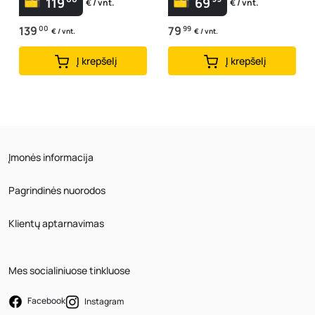
119
69
€ / vnt.
€ / vnt.
139
00
79
99
€ / vnt.
€ / vnt.
Į krepšelį
Į krepšelį
Įmonės informacija
Pagrindinės nuorodos
Klientų aptarnavimas
Mes socialiniuose tinkluose
Facebook
Instagram