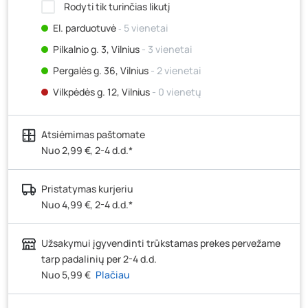
Rodyti tik turinčias likutį
El. parduotuvė
‐ 5 vienetai
Pilkalnio g. 3, Vilnius
- 3 vienetai
Pergalės g. 36, Vilnius
- 2 vienetai
Vilkpėdės g. 12, Vilnius
- 0 vienetų
Ateities g. 15, Vilnius
- 0 vienetų
Atsiėmimas paštomate
Kauno r., Narsiečių k., Vytauto g. 183, Kaunas
- 4
vienetai
Nuo 2,99 €, 2-4 d.d.*
Šilutės pl. 83A, Klaipėda
- 0 vienetų
Pristatymas kurjeriu
Pramonės g. 7, Šiauliai
- 1 vienetas
Nuo 4,99 €, 2-4 d.d.*
Klaipėdos g. 170R, Panevėžys
- 3 vienetai
Santaikos g. 26B, Alytus
- 3 vienetai
Užsakymui įgyvendinti trūkstamas prekes pervežame
J. Basanavičiaus g. 6, Utena
- 4 vienetai
tarp padalinių per 2-4 d.d.
Nuo 5,99 €
Plačiau
Novočėbės k. 3, Kėdainiai
- 5 vienetai
Kauno g. 160, Marijampolė
- 2 vienetai