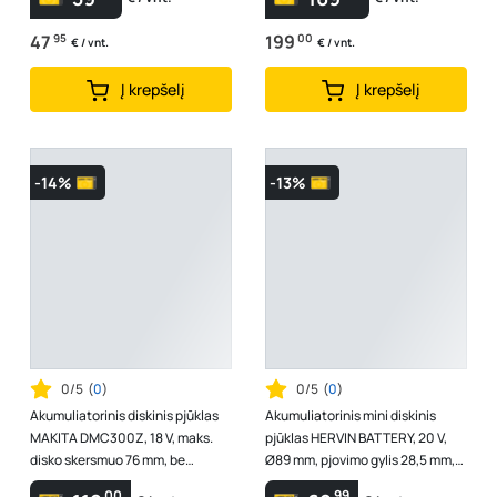
47
95
199
00
€ / vnt.
€ / vnt.
Į krepšelį
Į krepšelį
-14%
-13%
0/5
(
0
)
0/5
(
0
)
Akumuliatorinis diskinis pjūklas
Akumuliatorinis mini diskinis
MAKITA DMC300Z, 18 V, maks.
pjūklas HERVIN BATTERY, 20 V,
disko skersmuo 76 mm, be
Ø89 mm, pjovimo gylis 28,5 mm,
akumuliatorių ir kroviklio
be akumuliatoriaus, PLCYL-998
00
99