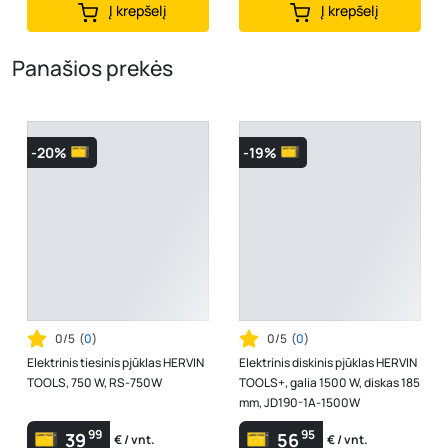
Į krepšelį
Į krepšelį
Panašios prekės
-20%
-19%
0/5
(
0
)
0/5
(
0
)
Elektrinis tiesinis pjūklas HERVIN
Elektrinis diskinis pjūklas HERVIN
TOOLS, 750 W, RS-750W
TOOLS+, galia 1500 W, diskas 185
mm, JD190-1A-1500W
99
95
39
56
€ / vnt.
€ / vnt.