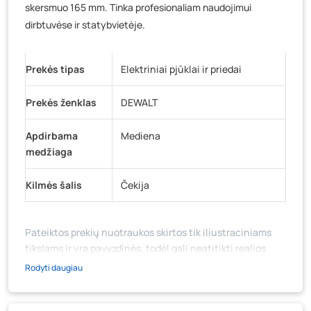
skersmuo 165 mm. Tinka profesionaliam naudojimui
dirbtuvėse ir statybvietėje.
Prekės tipas
Elektriniai pjūklai ir priedai
Prekės ženklas
DEWALT
Apdirbama
Mediena
medžiaga
Kilmės šalis
Čekija
Pateiktos prekių nuotraukos skirtos tik iliustraciniams
tikslams ir yra pavyzdinės, todėl gali neatitikti realios
prekių ir jų pakuotės išvaizdos, komplektacijos, spalvos ar
Rodyti daugiau
formos. Prekės aprašymas (ar video medžiaga su
aprašymu) yra bendrinio pobūdžio, jame nebūtinai