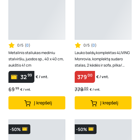
0/5
(
0
)
0/5
(
0
)
Metalinis staliukas mediniu
Lauko baldų komplektas 4LIVING
stalviršiu, juodos sp., 40 x 40 cm,
Monrovia, komplektą sudaro
aukštis 41 cm
stalas, 2 kėdės ir sofa, pilka/
juoda sp.
99
00
32
379
€ / vnt.
€ / vnt.
69
99
779
00
€ / vnt.
€ / vnt.
Į krepšelį
Į krepšelį
-50%
-50%