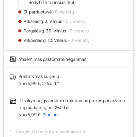
Rodyti tik turinčias likutį
El. parduotuvė
‐ 0 vienetų
Pilkalnio g. 3, Vilnius
- 0 vienetų
Pergalės g. 36, Vilnius
- 0 vienetų
Vilkpėdės g. 12, Vilnius
- 0 vienetų
Ateities g. 15, Vilnius
- 0 vienetų
Atsiėmimas paštomate negalimas
Kauno r., Narsiečių k., Vytauto g. 183, Kaunas
- 0
vienetų
Šilutės pl. 83A, Klaipėda
- 0 vienetų
Pristatymas kurjeriu
Nuo 4,99 €, 2-4 d.d.*
Pramonės g. 7, Šiauliai
- 0 vienetų
Klaipėdos g. 170R, Panevėžys
- 2 vienetai
Užsakymui įgyvendinti trūkstamas prekes pervežame
Santaikos g. 26B, Alytus
- 0 vienetų
tarp padalinių per 2-4 d.d.
J. Basanavičiaus g. 6, Utena
- 0 vienetų
Nuo 5,99 €
Plačiau
Novočėbės k. 3, Kėdainiai
- 0 vienetų
* Užsakymo terminai yra preliminarūs.
Kauno g. 160, Marijampolė
- 3 vienetai