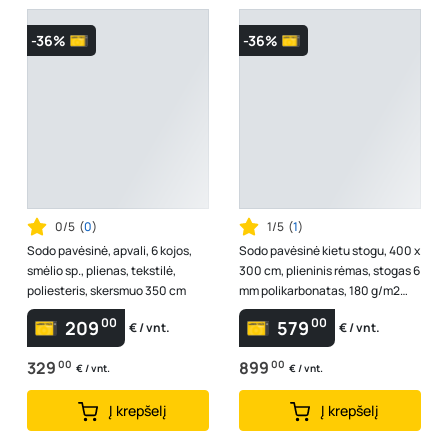
-36%
-36%
0/5
(
0
)
1/5
(
1
)
Sodo pavėsinė, apvali, 6 kojos,
Sodo pavėsinė kietu stogu, 400 x
smėlio sp., plienas, tekstilė,
300 cm, plieninis rėmas, stogas 6
poliesteris, skersmuo 350 cm
mm polikarbonatas, 180 g/m2
poliesteris, tinklelis nu...
00
00
209
579
€ / vnt.
€ / vnt.
329
00
899
00
€ / vnt.
€ / vnt.
Į krepšelį
Į krepšelį