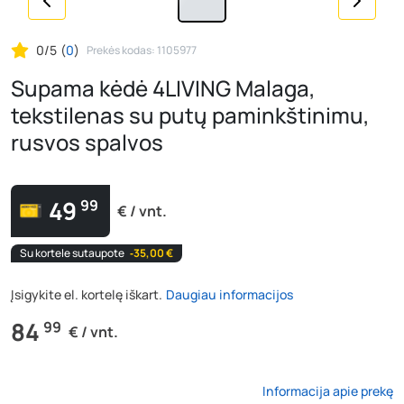
0/5
(
0
)
Prekės kodas: 1105977
Supama kėdė 4LIVING Malaga,
tekstilenas su putų paminkštinimu,
rusvos spalvos
49
99
€ / vnt.
Su kortele sutaupote
‐35,00 €
Įsigykite el. kortelę iškart.
Daugiau informacijos
84
99
€ / vnt.
Informacija apie prekę