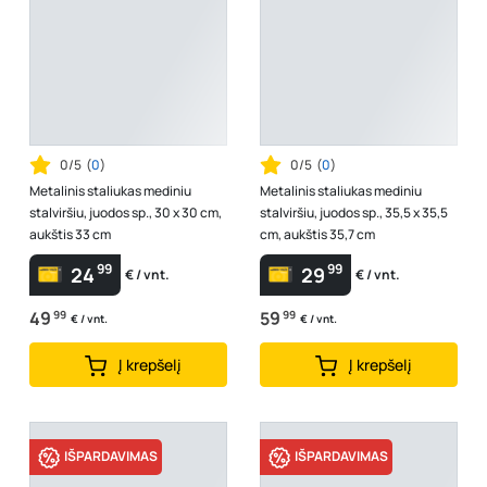
0/5
(
0
)
0/5
(
0
)
Metalinis staliukas mediniu
Metalinis staliukas mediniu
stalviršiu, juodos sp., 30 x 30 cm,
stalviršiu, juodos sp., 35,5 x 35,5
aukštis 33 cm
cm, aukštis 35,7 cm
99
99
24
29
€ / vnt.
€ / vnt.
49
99
59
99
€ / vnt.
€ / vnt.
Į krepšelį
Į krepšelį
IŠPARDAVIMAS
IŠPARDAVIMAS