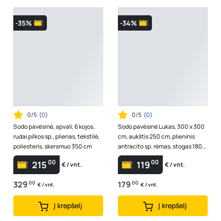
-35%
-34%
0/5
(
0
)
0/5
(
0
)
Sodo pavėsinė, apvali, 6 kojos,
Sodo pavėsinė Lukas, 300 x 300
rudai pilkos sp., plienas, tekstilė,
cm, aukštis 250 cm, plieninis
poliesteris, skersmuo 350 cm
antracito sp. rėmas, stogas 180
g/m², rudos sp. poliesteris
00
00
215
119
€ / vnt.
€ / vnt.
329
00
179
00
€ / vnt.
€ / vnt.
Į krepšelį
Į krepšelį