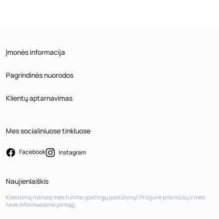
Įmonės informacija
Pagrindinės nuorodos
Klientų aptarnavimas
Mes socialiniuose tinkluose
Facebook
Instagram
Naujienlaiškis
Kiekvieną mėnesį mes turime ypatingų pasiūlymų! Prisijunk prie mūsų ir mes
tave informuosime pirmąjį.