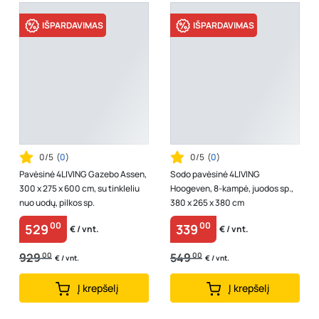
IŠPARDAVIMAS
IŠPARDAVIMAS
0/5
(
0
)
0/5
(
0
)
Pavėsinė 4LIVING Gazebo Assen,
Sodo pavėsinė 4LIVING
300 x 275 x 600 cm, su tinkleliu
Hoogeven, 8-kampė, juodos sp.,
nuo uodų, pilkos sp.
380 x 265 x 380 cm
00
00
529
339
€ / vnt.
€ / vnt.
929
00
549
00
€ / vnt.
€ / vnt.
Į krepšelį
Į krepšelį