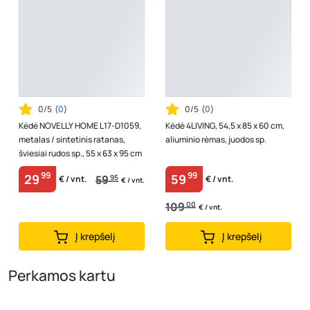
0/5
(
0
)
0/5
(
0
)
Kėdė NOVELLY HOME L17-D1059,
Kėdė 4LIVING, 54,5 x 85 x 60 cm,
metalas / sintetinis ratanas,
aliuminio rėmas, juodos sp.
šviesiai rudos sp., 55 x 63 x 95 cm
99
99
29
59
59
95
€ / vnt.
€ / vnt.
€ / vnt.
109
00
€ / vnt.
Į krepšelį
Į krepšelį
Perkamos kartu