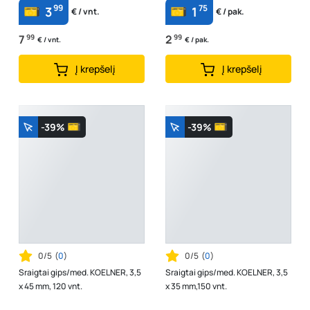
99
75
3
1
€ / vnt.
€ / pak.
7
99
2
99
€ / vnt.
€ / pak.
Į krepšelį
Į krepšelį
-39%
-39%
0/5
(
0
)
0/5
(
0
)
Sraigtai gips/med. KOELNER, 3,5
Sraigtai gips/med. KOELNER, 3,5
x 45 mm, 120 vnt.
x 35 mm,150 vnt.