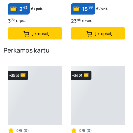
43
99
2
15
€ / pak.
€ / vnt.
3
79
23
95
€ / pak.
€ / vnt.
Į krepšelį
Į krepšelį
Perkamos kartu
-35%
-34%
0/5
(
0
)
0/5
(
0
)