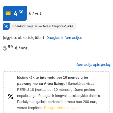
4
56
€ / vnt.
E-parduotuvėje
su kortele sutaupote
‐1,43 €
Įsigykite el. kortelę iškart.
Daugiau informacijos
5
99
€ / vnt.
Informacija apie prekę
Išsimokėkite internetu per 10 mėnesių be
pabrangimo su Artea lizingu!
Sumokėjus visas
PERKU 10 įmokas per 10 mėnesių, Jums prekės
nepabrangs.
Patogiai ir lengvai atsiskaitykite dalimis.
Pasiūlymas galioja perkant internetu nuo 200 eurų
Daugiau informacijos.
vertės krepšelio.