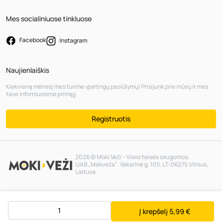
Mes socialiniuose tinkluose
Facebook
Instagram
Naujienlaiškis
Kiekvieną mėnesį mes turime ypatingų pasiūlymų! Prisijunk prie mūsų ir mes
tave informuosime pirmąjį.
Registruotis
2026 © Moki Veži – Visos teisės saugomos.
UAB „Makveža“. Vakarinė g. 105, LT-06275 Vilnius,
Lietuva
Į krepšelį
5,99 €