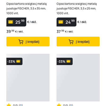
Gipso kartono sraigtas į metalą
Gipso kartono sraigtas į metalą
juostoje FISCHER, 3,5 x 35 mm,
juostoje FISCHER, 3,5 x 25 mm,
1000 vnt.
1000 vnt.
99
99
25
24
€ / dėž.
€ / dėž.
39
99
37
99
€ / dėž.
€ / dėž.
Į krepšelį
Į krepšelį
-33%
-33%
0/5
(
0
)
0/5
(
0
)