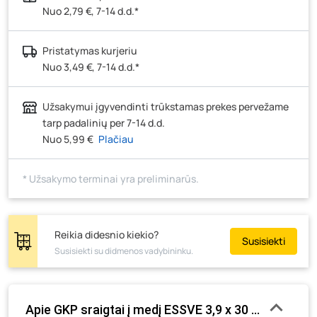
Nuo 2,79 €, 7-14 d.d.*
Pristatymas kurjeriu
Nuo 3,49 €, 7-14 d.d.*
Užsakymui įgyvendinti trūkstamas prekes pervežame
tarp padalinių per 7-14 d.d.
Nuo 5,99 €
Plačiau
* Užsakymo terminai yra preliminarūs.
Reikia didesnio kiekio?
Susisiekti
Susisiekti su didmenos vadybininku.
Apie GKP sraigtai į medį ESSVE 3,9 x 30 mm, cinkuot