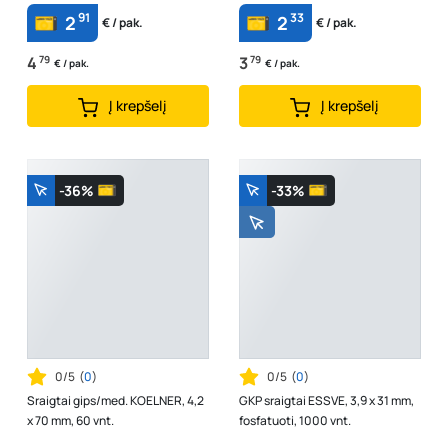
91
33
2
2
€ / pak.
€ / pak.
4
79
3
79
€ / pak.
€ / pak.
Į krepšelį
Į krepšelį
-36%
-33%
0/5
(
0
)
0/5
(
0
)
Sraigtai gips/med. KOELNER, 4,2
GKP sraigtai ESSVE, 3,9 x 31 mm,
x 70 mm, 60 vnt.
fosfatuoti, 1000 vnt.