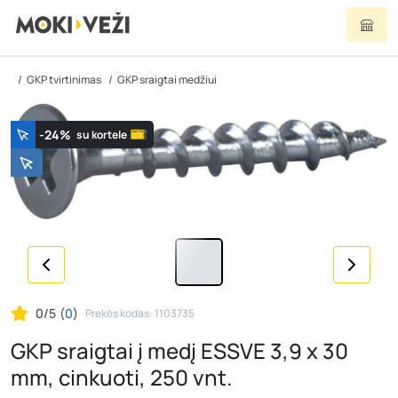
GKP tvirtinimas
GKP sraigtai medžiui
-24%
su kortele
0/5
(
0
)
Prekės kodas: 1103735
GKP sraigtai į medį ESSVE 3,9 x 30
mm, cinkuoti, 250 vnt.