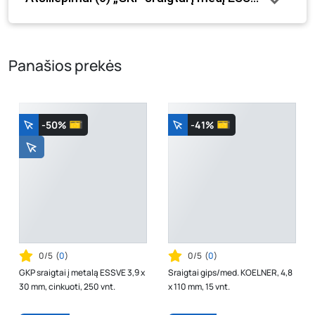
tam tikrais atvejais gali nesutapti, prašome vadovautis ta
kaina, kuri galioja pirkimo metu.
Panašios prekės
-50%
-41%
0/5
(
0
)
0/5
(
0
)
GKP sraigtai į metalą ESSVE 3,9 x
Sraigtai gips/med. KOELNER, 4,8
30 mm, cinkuoti, 250 vnt.
x 110 mm, 15 vnt.