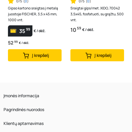
0/5
(
0
)
0/5
(
0
)
Gipso kartono sraigtas į metalą
Sraigtai gips/met. XIDO, 70042
juostoje FISCHER, 3,5 x 45 mm,
3,5x45, fosfatuoti, su grąžtu, 500
1000 vnt.
vnt.
59
10
99
€ / dėž.
35
€ / dėž.
52
99
€ / dėž.
Į krepšelį
Į krepšelį
Įmonės informacija
Pagrindinės nuorodos
Klientų aptarnavimas