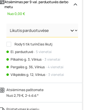
Atsiėmimas per 9 val. parduotuvės darbo
metu
Nuo 0,00 €
Rodyti tik turinčias likutį
El. parduotuvė
‐ 5 vienetai
Pilkalnio g. 3, Vilnius
- 3 vienetai
Pergalės g. 36, Vilnius
- 4 vienetai
Vilkpėdės g. 12, Vilnius
- 3 vienetai
Ateities g. 15, Vilnius
- 3 vienetai
Atsiėmimas paštomate
Kauno r., Narsiečių k., Vytauto g. 183,
Kaunas
Nuo 2,79 €, 2-4 d.d.*
- 4 vienetai
Šilutės pl. 83A, Klaipėda
- 0 vienetų
kimo momentas 65 Nm, be akumuliatoriaus ir kroviklio
Pristatymas kurjeriu