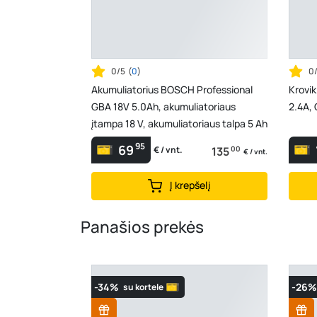
0/5
(
0
)
0
Akumuliatorius BOSCH Professional
Krovik
GBA 18V 5.0Ah, akumuliatoriaus
2.4A,
įtampa 18 V, akumuliatoriaus talpa 5 Ah
95
69
135
00
€ / vnt.
€ / vnt.
Į krepšelį
Panašios prekės
-34%
-26%
su kortele