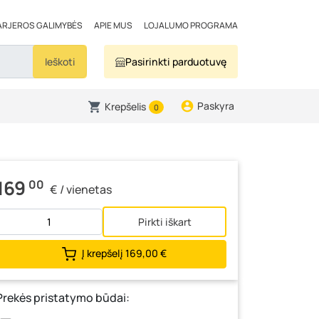
ARJEROS GALIMYBĖS
APIE MUS
LOJALUMO PROGRAMA
Ieškoti
Pasirinkti parduotuvę
Paskyra
Krepšelis
0
169
00
€ / vienetas
Pirkti iškart
Į krepšelį
169,00 €
Prekės pristatymo būdai: