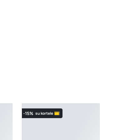
 V, maks. sukimo momentas 65 Nm, be akumuliatoriaus i
-15%
su kortele