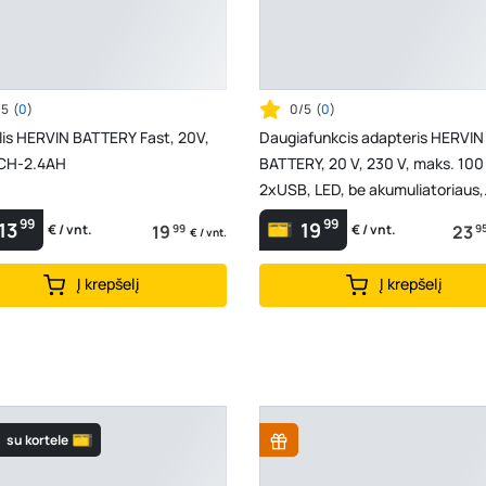
/5
(
0
)
0/5
(
0
)
lis HERVIN BATTERY Fast, 20V,
Daugiafunkcis adapteris HERVIN
 CH-2.4AH
BATTERY, 20 V, 230 V, maks. 100
2xUSB, LED, be akumuliatoriaus,
PLCP-052A
99
99
13
19
19
99
23
9
€ / vnt.
€ / vnt.
€ / vnt.
Į krepšelį
Į krepšelį
su kortele