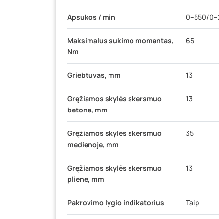
Apsukos / min
0–550/0–
Maksimalus sukimo momentas,
65
Nm
Griebtuvas, mm
13
Gręžiamos skylės skersmuo
13
betone, mm
Gręžiamos skylės skersmuo
35
medienoje, mm
Gręžiamos skylės skersmuo
13
pliene, mm
Pakrovimo lygio indikatorius
Taip