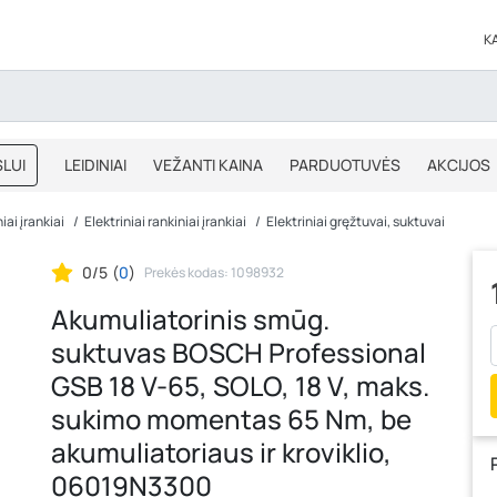
K
LUI
LEIDINIAI
VEŽANTI KAINA
PARDUOTUVĖS
AKCIJOS
BLOGAS
IŠPARDAVIMAS
iai įrankiai
Elektriniai rankiniai įrankiai
Elektriniai gręžtuvai, suktuvai
0/5
(
0
)
Prekės kodas: 1098932
Akumuliatorinis smūg.
suktuvas BOSCH Professional
GSB 18 V-65, SOLO, 18 V, maks.
sukimo momentas 65 Nm, be
akumuliatoriaus ir kroviklio,
06019N3300