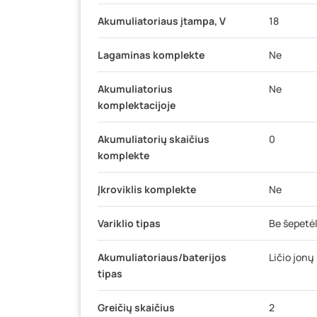
Akumuliatoriaus įtampa, V
18
Lagaminas komplekte
Ne
Akumuliatorius
Ne
komplektacijoje
Akumuliatorių skaičius
0
komplekte
Įkroviklis komplekte
Ne
Variklio tipas
Be šepetė
Akumuliatoriaus/baterijos
Ličio jonų
tipas
Greičių skaičius
2