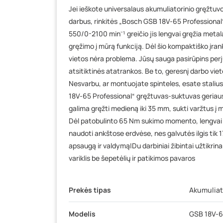
Jei ieškote universalaus akumuliatorinio gręžtuvo,
darbus, rinkitės „Bosch GSB 18V-65 Professional
550/0-2100 min⁻¹ greičio jis lengvai gręžia metal
gręžimo į mūrą funkciją. Dėl šio kompaktiško įrank
vietos nėra problema. Jūsų sauga pasirūpins per
atsitiktinės atatrankos. Be to, geresnį darbo vieto
Nesvarbu, ar montuojate spinteles, esate stalius
18V-65 Professional“ gręžtuvas-suktuvas geriaus
galima gręžti medieną iki 35 mm, sukti varžtus į m
Dėl patobulinto 65 Nm sukimo momento, lengvai į
naudoti ankštose erdvėse, nes galvutės ilgis tik
apsaugą ir valdymą|Du darbiniai žibintai užtikri
variklis be šepetėlių ir patikimos pavaros
Prekės tipas
Akumuliato
Modelis
GSB 18V-