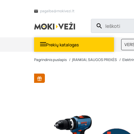
pagalba@mokivezi.lt
VERS
Prekių katalogas
MOKI
Pagrindinis puslapis
ĮRANKIAI, SAUGOS PREKĖS
Elektrin