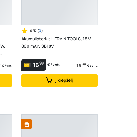
0/5
(
0
)
Akumuliatorius HERVIN TOOLS, 18 V,
 W,
800 mAh, SB18V
99
16
5
19
99
€ / vnt.
€ / vnt.
€ / vnt.
Į krepšelį