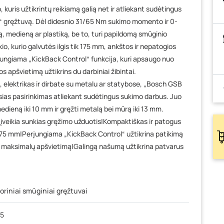
 kuris užtikrintų reikiamą galią net ir atliekant sudėtingus
“ gręžtuvą. Dėl didesnio 31/65 Nm sukimo momento ir 0-
ą, medieną ar plastiką, be to, turi papildomą smūginio
io, kurio galvutės ilgis tik 175 mm, ankštos ir nepatogios
jungiama „KickBack Control“ funkcija, kuri apsaugo nuo
s apšvietimą užtikrins du darbiniai žibintai.
, elektrikas ir dirbate su metalu ar statybose, „Bosch GSB
ias pasirinkimas atliekant sudėtingus sukimo darbus. Juo
edieną iki 10 mm ir gręžti metalą bei mūrą iki 13 mm.
veikia sunkias gręžimo užduotis|Kompaktiškas ir patogus
 175 mm|Perjungiama „KickBack Control“ užtikrina patikimą
na maksimalų apšvietimą|Galingą našumą užtikrina patvarus
riniai smūginiai gręžtuvai
65