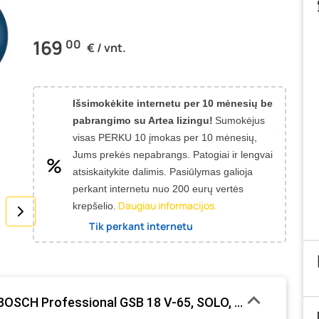
169
00
€ / vnt.
Išsimokėkite internetu per 10 mėnesių be
pabrangimo su Artea lizingu!
Sumokėjus
visas PERKU 10 įmokas per 10 mėnesių,
Jums prekės nepabrangs.
Patogiai ir lengvai
atsiskaitykite dalimis. Pasiūlymas galioja
perkant internetu nuo 200 eurų vertės
Daugiau informacijos.
krepšelio.
Tik perkant internetu
BOSCH Professional GSB 18 V-65, SOLO, 18 V, maks. su