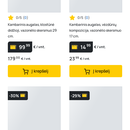
0/5
(
0
)
0/5
(
0
)
Kambarinis augalas, klostūnė
Kambarinis augalas, vėzdūnių
didžioji, vazonėlio skersmuo 29
kompozicija, vazonėlio skersmuo
cm.
17 cm.
99
99
99
14
€ / vnt.
€ / vnt.
179
00
23
99
€ / vnt.
€ / vnt.
Į krepšelį
Į krepšelį
-30%
-29%