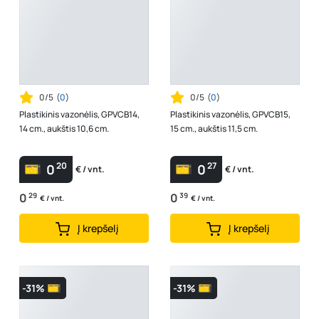
0/5
(
0
)
0/5
(
0
)
Plastikinis vazonėlis, GPVCB14,
Plastikinis vazonėlis, GPVCB15,
14 cm., aukštis 10,6 cm.
15 cm., aukštis 11,5 cm.
20
27
0
0
€ / vnt.
€ / vnt.
0
29
0
39
€ / vnt.
€ / vnt.
Į krepšelį
Į krepšelį
-31%
-31%