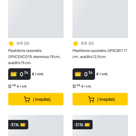
0/5
(
0
)
0/5
(
0
)
Plastikinis vazonėlis
Plastikinis vazonėlis, GPVCB17, 17
GPVCDVCG19, skersmuo 19 cm.,
cm., aukštis 12,9 cm.
aukštis 15 cm.
34
34
0
0
€ / vnt.
€ / vnt.
0
49
0
49
€ / vnt.
€ / vnt.
Į krepšelį
Į krepšelį
-31%
-31%