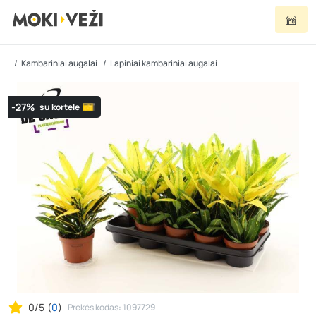
Kambariniai augalai
Lapiniai kambariniai augalai
-27%
su kortele
0/5
(
0
)
Prekės kodas: 1097729