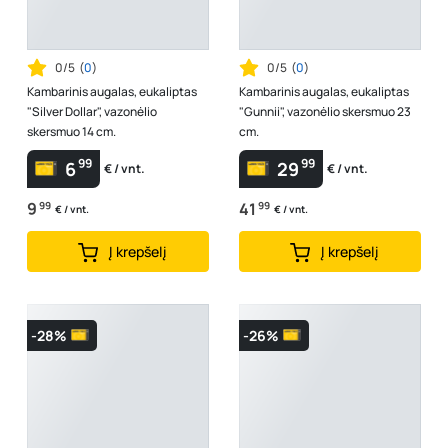
0/5
(
0
)
0/5
(
0
)
Kambarinis augalas, eukaliptas
Kambarinis augalas, eukaliptas
"Silver Dollar", vazonėlio
"Gunnii", vazonėlio skersmuo 23
skersmuo 14 cm.
cm.
99
99
6
29
€ / vnt.
€ / vnt.
9
99
41
99
€ / vnt.
€ / vnt.
Į krepšelį
Į krepšelį
-28%
-26%