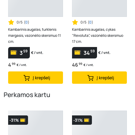
0/5
(
0
)
0/5
(
0
)
Kambarinis augalas, turklenis
Kambarinis augalas, cykas
margasis, vazonėlio skersmuo 11
"Revoluta", vazonėlio skersmuo
cm.
17 cm.
59
59
3
34
€ / vnt.
€ / vnt.
4
99
46
99
€ / vnt.
€ / vnt.
Į krepšelį
Į krepšelį
Perkamos kartu
-31%
-31%