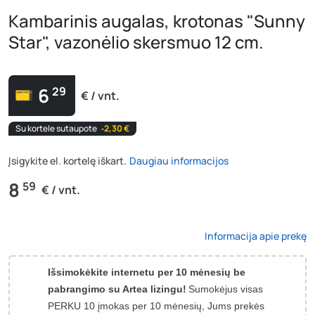
Kambarinis augalas, krotonas "Sunny
Star", vazonėlio skersmuo 12 cm.
6
29
€ / vnt.
Su kortele sutaupote
‐2,30 €
Įsigykite el. kortelę iškart.
Daugiau informacijos
8
59
€ / vnt.
Informacija apie prekę
Išsimokėkite internetu per 10 mėnesių be
pabrangimo su Artea lizingu!
Sumokėjus visas
PERKU 10 įmokas per 10 mėnesių, Jums prekės