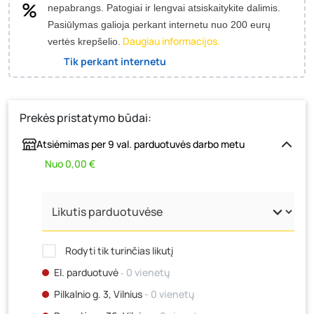
nepabrangs.
Patogiai ir lengvai atsiskaitykite dalimis.
Pasiūlymas galioja perkant internetu nuo 200 eurų
Daugiau informacijos.
vertės krepšelio.
Tik perkant internetu
Prekės pristatymo būdai:
Atsiėmimas per 9 val. parduotuvės darbo metu
Nuo 0,00 €
Rodyti tik turinčias likutį
El. parduotuvė
‐ 0 vienetų
Pilkalnio g. 3, Vilnius
- 0 vienetų