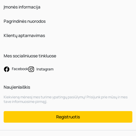
Įmonės informacija
Pagrindinės nuorodos
Klientų aptarnavimas
Mes socialiniuose tinkluose
Facebook
Instagram
Naujienlaiškis
Kiekvieną mėnesį mes turime ypatingų pasiūlymų! Prisijunk prie mūsų ir mes
tave informuosime pirmąjį.
Registruotis