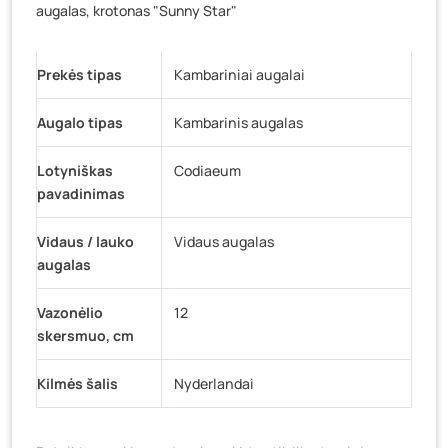
augalas, krotonas "Sunny Star"
Pramonės g. 6E, Šilutė
- 0 vienetų
Gedimino g. 54, Tauragė
- 0 vienetų
Luokės g. 82, Telšiai
- 1 vienetas
Prekės tipas
Kambariniai augalai
Veteranų g. 11, Visaginas
- 0 vienetų
Augalo tipas
Kambarinis augalas
Baravykų g. 1, Druskininkai
- 0 vienetų
Vilniaus g. 89D, Ukmergė
- 0 vienetų
Lotyniškas
Codiaeum
pavadinimas
K. Donelaičio g. 17, Rokiškis
- 0 vienetų
Šaltupės g. 64, Zarasai
- 0 vienetų
Vidaus / lauko
Vidaus augalas
augalas
Vazonėlio
12
skersmuo, cm
Kilmės šalis
Nyderlandai