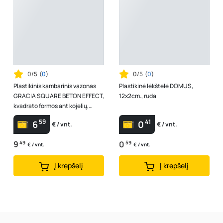
0/5
(
0
)
0/5
(
0
)
Plastikinis kambarinis vazonas
Plastikinė lėkštelė DOMUS,
GRACIA SQUARE BETON EFFECT,
12x2cm., ruda
kvadrato formos ant kojelių,
pilkos sp., vazono skersmuo 24
59
41
6
0
€ / vnt.
€ / vnt.
c...
9
49
0
59
€ / vnt.
€ / vnt.
Į krepšelį
Į krepšelį