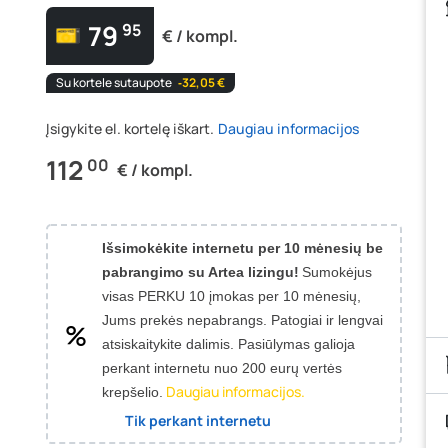
79
95
€ / kompl.
Su kortele sutaupote
‐32,05 €
Įsigykite el. kortelę iškart.
Daugiau informacijos
112
00
€ / kompl.
Išsimokėkite internetu per 10 mėnesių be
pabrangimo su Artea lizingu!
Sumokėjus
visas PERKU 10 įmokas per 10 mėnesių,
Jums prekės nepabrangs.
Patogiai ir lengvai
atsiskaitykite dalimis. Pasiūlymas galioja
perkant internetu nuo 200 eurų vertės
Daugiau informacijos.
krepšelio.
Tik perkant internetu