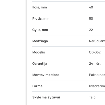
Ilgis, mm
40
Plotis, mm
50
Gylis, mm
22
Medžiaga
Nerūdijant
Modelis
OD-352
Garantija
24 mėn.
Montavimo tipas
Pakabinam
Forma
Kvadratin
Skylė maišytuvui
Taip