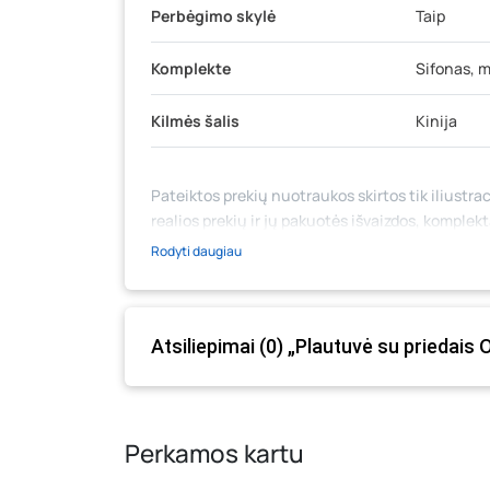
Perbėgimo skylė
Taip
Komplekte
Sifonas, m
Kilmės šalis
Kinija
Pateiktos prekių nuotraukos skirtos tik iliustrac
realios prekių ir jų pakuotės išvaizdos, komplek
medžiaga su aprašymu) yra bendrinio pobūdžio,
Rodyti daugiau
likutis ar kainos internetinėje parduotuvėje bei
prašome vadovautis ta kaina, kuri galioja pirki
Atsiliepimai (0) „Plautuvė su priedais
Perkamos kartu