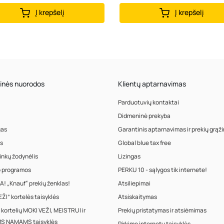
Į krepšelį
Į krepšelį
inės nuorodos
Klientų aptarnavimas
Parduotuvių kontaktai
Didmeninė prekyba
gas
Garantinis aptarnavimas ir prekių grąž
s
Global blue tax free
inkų žodynėlis
Lizingas
o programos
PERKU 10 - sąlygos tik internete!
! „Knauf“ prekių ženklas!
Atsiliepimai
ŽI” kortelės taisyklės
Atsiskaitymas
 kortelių MOKI VEŽI, MEISTRUI ir
Prekių pristatymas ir atsiėmimas
S NAMAMS taisyklės
Pirkimo internetu taisyklės