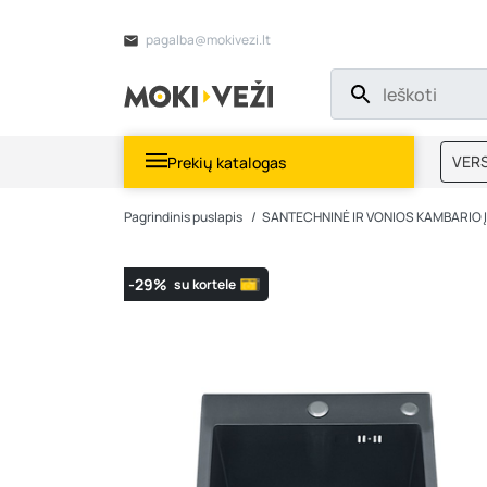
pagalba@mokivezi.lt
VERS
Prekių katalogas
MOKI
Pagrindinis puslapis
SANTECHNINĖ IR VONIOS KAMBARIO
-29%
su kortele