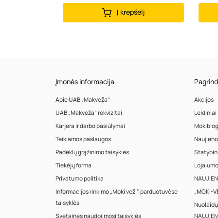
Į krepšelį
Įmonės informacija
Pagrind
Apie UAB „Makveža”
Akcijos
UAB „Makveža” rekvizitai
Leidiniai
Karjera ir darbo pasiūlymai
Mokiblo
Teikiamos paslaugos
Naujieno
Padėklų grąžinimo taisyklės
Statybin
Tiekėjų forma
Lojalum
Privatumo politika
NAUJIENA
Informacijos rinkimo „Moki veži“ parduotuvėse
„MOKI-VE
taisyklės
Nuolaidų
Svetainės naudojimosi taisyklės
NAUJIEM