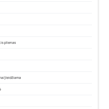
is plienas
a/įleidžiama
ė