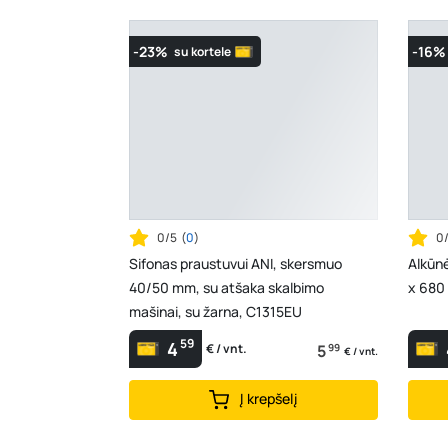
-23%
-16%
su kortele
0/5
(
0
)
0
Sifonas praustuvui ANI, skersmuo
Alkūnė
40/50 mm, su atšaka skalbimo
x 680 
mašinai, su žarna, C1315EU
59
4
5
99
€ / vnt.
€ / vnt.
Į krepšelį