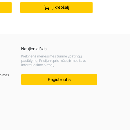
Į krepšelį
Naujienlaiškis
Kiekvieną mėnesį mes turime ypatingų
pasiūlymų! Prisijunk prie mūsų ir mes tave
informuosime pirmąjį.
inimas
Registruotis