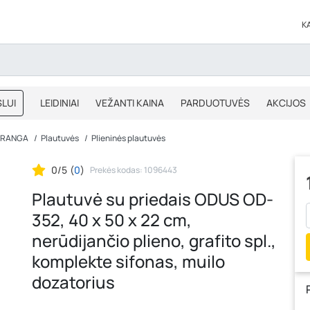
K
LUI
LEIDINIAI
VEŽANTI KAINA
PARDUOTUVĖS
AKCIJOS
BLOGAS
IŠPARDAVIMAS
 ĮRANGA
Plautuvės
Plieninės plautuvės
0/5
(
0
)
Prekės kodas: 1096443
Plautuvė su priedais ODUS OD-
352, 40 x 50 x 22 cm,
nerūdijančio plieno, grafito spl.,
komplekte sifonas, muilo
dozatorius