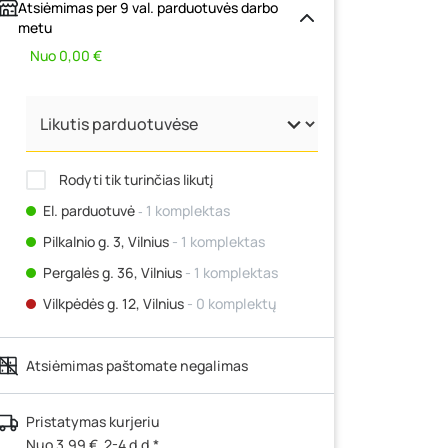
Atsiėmimas per 9 val. parduotuvės darbo
metu
Nuo 0,00 €
Rodyti tik turinčias likutį
El. parduotuvė
‐ 1 komplektas
Pilkalnio g. 3, Vilnius
- 1 komplektas
Pergalės g. 36, Vilnius
- 1 komplektas
Vilkpėdės g. 12, Vilnius
- 0 komplektų
Ateities g. 15, Vilnius
- 1 komplektas
Atsiėmimas paštomate negalimas
Kauno r., Narsiečių k., Vytauto g. 183,
Kaunas
- 0 komplektų
Šilutės pl. 83A, Klaipėda
- 0 komplektų
Pristatymas kurjeriu
Nuo 3,99 €, 2-4 d.d.*