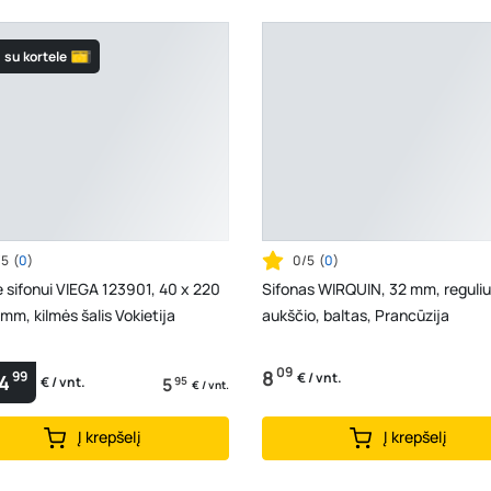
su kortele
/5
(
0
)
0/5
(
0
)
 sifonui VIEGA 123901, 40 x 220
Sifonas WIRQUIN, 32 mm, reguli
mm, kilmės šalis Vokietija
aukščio, baltas, Prancūzija
09
8
99
€ / vnt.
4
5
95
€ / vnt.
€ / vnt.
Į krepšelį
Į krepšelį