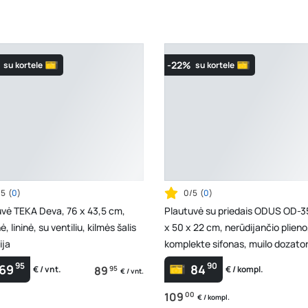
-22%
su kortele
su kortele
/5
(
0
)
0/5
(
0
)
uvė TEKA Deva, 76 x 43,5 cm,
Plautuvė su priedais ODUS OD-3
ė, lininė, su ventiliu, kilmės šalis
x 50 x 22 cm, nerūdijančio plieno
ija
komplekte sifonas, muilo dozator
95
90
69
84
89
95
€ / vnt.
€ / kompl.
€ / vnt.
109
00
€ / kompl.