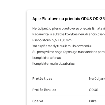
Apie Plautuvė su priedais ODUS OD-352,
Nerūdijančio plieno plautuvė su priedais Išmatav
Pagaminta iš aukštos kokybės nerūdijančio plien
Plieno storis: 2,5 ± 0,8 mm
Yra skylės maišytuvui ir muilo dozatoriui
Su persipylimo anga (apsauga nuo vandens perp
Komplekte: sifonas
Komplekte: muilo dozatorius
Prekės tipas
Nerūdijan
Prekės ženklas
ODUS
Spalva
Pilka