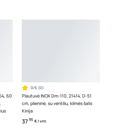
0/5
(
0
)
54, 60
Plautuvė INOX Dm-110, 21414, D-51
,
cm, plieninė, su ventiliu, kilmės šalis
ius
Kinija
95
37
€ / vnt.