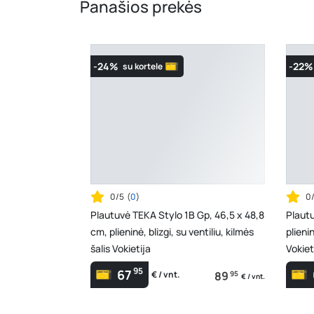
Panašios prekės
-24%
-22%
su kortele
0/5
(
0
)
0
Plautuvė TEKA Stylo 1B Gp, 46,5 x 48,8
Plaut
cm, plieninė, blizgi, su ventiliu, kilmės
plienin
šalis Vokietija
Vokiet
95
67
89
95
€ / vnt.
€ / vnt.