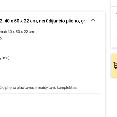
 40 x 50 x 22 cm, nerūdijančio plieno, grafito spl., kom
imai: 40 x 50 x 22 cm
o
ylimo)
čio plieno plautuvės ir maišytuvo komplektas