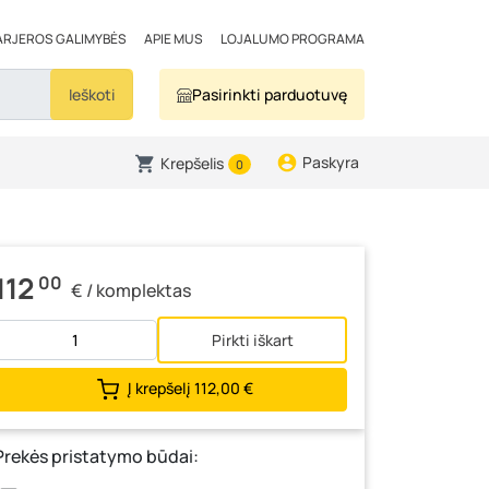
ARJEROS GALIMYBĖS
APIE MUS
LOJALUMO PROGRAMA
Ieškoti
Pasirinkti parduotuvę
Paskyra
Krepšelis
0
112
00
€ / komplektas
Pirkti iškart
Į krepšelį
112,00 €
Prekės pristatymo būdai: