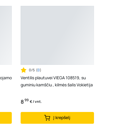
0/5
(
0
)
uojamo
Ventilis plautuvei VIEGA 108519, su
guminiu kamščiu , kilmės šalis Vokietija
99
8
€ / vnt.
Į krepšelį