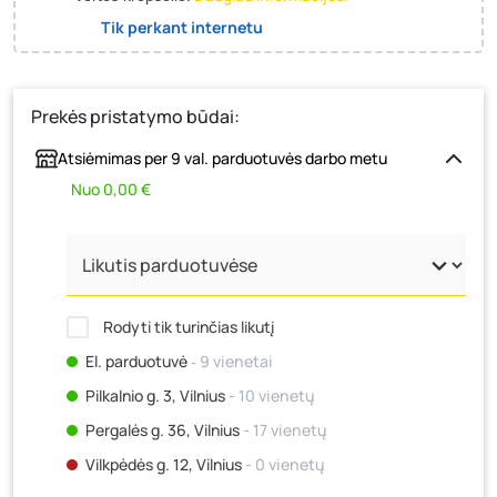
Tik perkant internetu
Prekės pristatymo būdai:
Atsiėmimas per 9 val. parduotuvės darbo metu
Nuo 0,00 €
Rodyti tik turinčias likutį
El. parduotuvė
‐ 9 vienetai
Pilkalnio g. 3, Vilnius
- 10 vienetų
Pergalės g. 36, Vilnius
- 17 vienetų
Vilkpėdės g. 12, Vilnius
- 0 vienetų