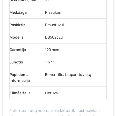
Medžiaga
Plastikas
Paskirtis
Praustuvui
Modelis
DB5023EU
Garantija
120 mėn.
Jungtis
1 1/4"
Papildoma
Be ventilio, taupantis vietą
informacija
Kilmės šalis
Lietuva
Pateiktos prekių nuotraukos skirtos tik iliustraciniams