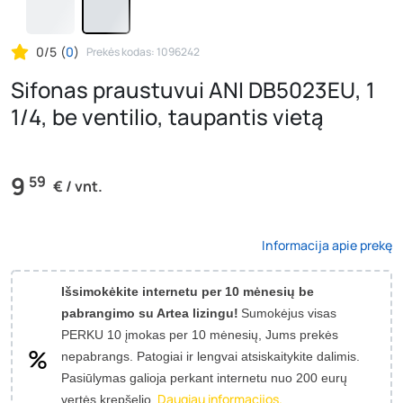
0/5
(
0
)
Prekės kodas: 1096242
Sifonas praustuvui ANI DB5023EU, 1
1/4, be ventilio, taupantis vietą
9
59
€ / vnt.
Informacija apie prekę
Išsimokėkite internetu per 10 mėnesių be
pabrangimo su Artea lizingu!
Sumokėjus visas
PERKU 10 įmokas per 10 mėnesių, Jums prekės
nepabrangs.
Patogiai ir lengvai atsiskaitykite dalimis.
Pasiūlymas galioja perkant internetu nuo 200 eurų
Daugiau informacijos.
vertės krepšelio.