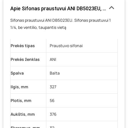
Luokės g. 82, Telšiai
- 9 vienetai
Apie Sifonas praustuvui ANI DB5023EU, 1 1/4, be ven
Veteranų g. 11, Visaginas
- 0 vienetų
Sifonas praustuvui ANI DB5023EU. Sifonas praustuvui 1
Baravykų g. 1, Druskininkai
- 0 vienetų
1/4, be ventilio, taupantis vietą
Vilniaus g. 89D, Ukmergė
- 0 vienetų
K. Donelaičio g. 17, Rokiškis
- 0 vienetų
Prekės tipas
Praustuvo sifonai
Šaltupės g. 64, Zarasai
- 0 vienetų
Prekės ženklas
ANI
Spalva
Balta
Ilgis, mm
327
Plotis, mm
56
Aukštis, mm
376
Skersmuo, mm
32