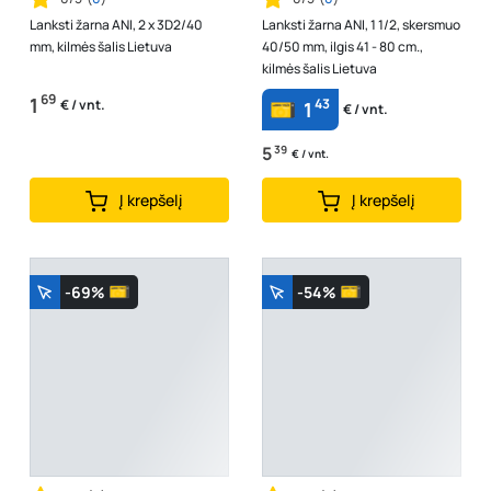
Lanksti žarna ANI, 2 x 3D2/40
Lanksti žarna ANI, 1 1/2, skersmuo
mm, kilmės šalis Lietuva
40/50 mm, ilgis 41 - 80 cm.,
kilmės šalis Lietuva
69
1
43
€ / vnt.
1
€ / vnt.
5
39
€ / vnt.
Į krepšelį
Į krepšelį
-69%
-54%