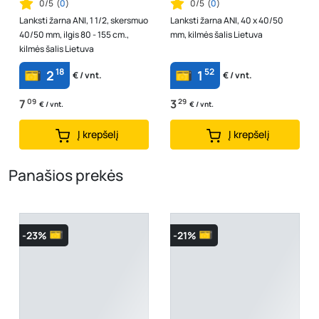
0/5
(
0
)
0/5
(
0
)
Lanksti žarna ANI, 1 1/2, skersmuo
Lanksti žarna ANI, 40 x 40/50
40/50 mm, ilgis 80 - 155 cm.,
mm, kilmės šalis Lietuva
kilmės šalis Lietuva
18
52
2
1
€ / vnt.
€ / vnt.
7
09
3
29
€ / vnt.
€ / vnt.
Į krepšelį
Į krepšelį
Panašios prekės
-23%
-21%