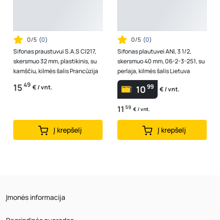
0/5
(
0
)
0/5
(
0
)
Sifonas praustuvui S.A.S Cl217,
Sifonas plautuvei ANI, 3 1/2,
skersmuo 32 mm, plastikinis, su
skersmuo 40 mm, 06-2-3-251, su
kamščiu, kilmės šalis Prancūzija
perlaja, kilmės šalis Lietuva
49
15
99
€ / vnt.
10
€ / vnt.
11
59
€ / vnt.
Į krepšelį
Į krepšelį
Įmonės informacija