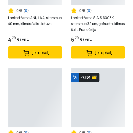
0/5
(
0
)
0/5
(
0
)
Lanksti žarna ANI, 1 1/4, skersmuo
Lanksti žarna S.A.S 6003K,
40 mm, kilmės šalis Lietuva
skersmuo 32 cm, gofruota, kilmės
šalis Prancūzija
79
79
4
6
€ / vnt.
€ / vnt.
Į krepšelį
Į krepšelį
-73%
0/5
(
0
)
0/5
(
0
)