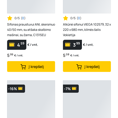
0/5
(
0
)
0/5
(
0
)
Sifonas praustuvui ANI, skersmuo
Alkūnė sifonui VIEGA 102579, 32 x
40/50 mm, su atšaka skalbimo
220 x 680 mm, kilmės šalis
mašinai, su žarna, C1315EU
Vokietija
59
99
4
3
€ / vnt.
€ / vnt.
5
99
5
08
€ / vnt.
€ / vnt.
Į krepšelį
Į krepšelį
-16%
-7%