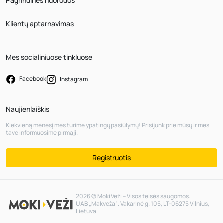
Pagrindinės nuorodos
Klientų aptarnavimas
Mes socialiniuose tinkluose
Facebook
Instagram
Naujienlaiškis
Kiekvieną mėnesį mes turime ypatingų pasiūlymų! Prisijunk prie mūsų ir mes
tave informuosime pirmąjį.
Registruotis
2026 © Moki Veži – Visos teisės saugomos.
UAB „Makveža“. Vakarinė g. 105, LT-06275 Vilnius,
Lietuva