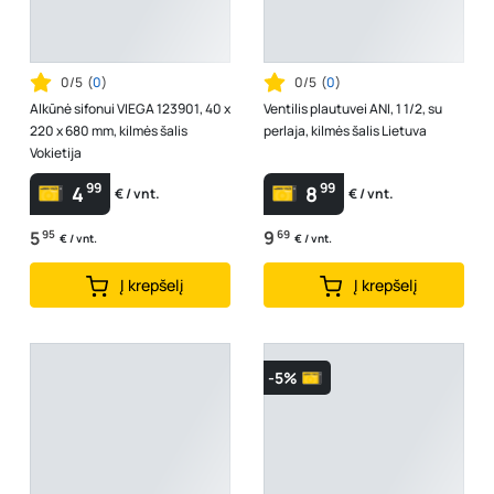
0/5
(
0
)
0/5
(
0
)
Alkūnė sifonui VIEGA 123901, 40 x
Ventilis plautuvei ANI, 1 1/2, su
220 x 680 mm, kilmės šalis
perlaja, kilmės šalis Lietuva
Vokietija
99
99
4
8
€ / vnt.
€ / vnt.
5
95
9
69
€ / vnt.
€ / vnt.
Į krepšelį
Į krepšelį
-5%