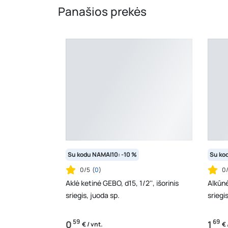
Panašios prekės
Su kodu NAMAI10: -10 %
Su ko
0/5
(
0
)
0
Aklė ketinė GEBO, d15, 1/2'', išorinis
Alkūnė
sriegis, juoda sp.
sriegi
59
69
0
1
€ / vnt.
€ 