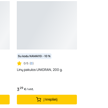
Su kodu NAMAI10: -10 %
0/5
(
0
)
Linų pakulos UNIGRAN, 200 g.
29
3
€ / vnt.
Į krepšelį