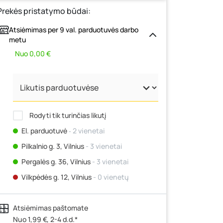
Prekės pristatymo būdai:
Atsiėmimas per 9 val. parduotuvės darbo
metu
Nuo 0,00 €
Rodyti tik turinčias likutį
El. parduotuvė
‐ 2 vienetai
Pilkalnio g. 3, Vilnius
- 3 vienetai
Pergalės g. 36, Vilnius
- 3 vienetai
Vilkpėdės g. 12, Vilnius
- 0 vienetų
Ateities g. 15, Vilnius
- 4 vienetai
Atsiėmimas paštomate
Kauno r., Narsiečių k., Vytauto g. 183,
Kaunas
Nuo 1,99 €, 2-4 d.d.*
- 2 vienetai