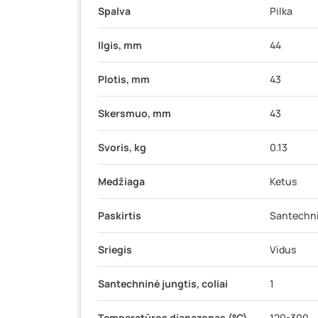
Spalva
Pilka
Ilgis, mm
44
Plotis, mm
43
Skersmuo, mm
43
Svoris, kg
0.13
Medžiaga
Ketus
Paskirtis
Santechni
Sriegis
Vidus
Santechninė jungtis, coliai
1
Temperatūros diapazonas (°C)
120-300