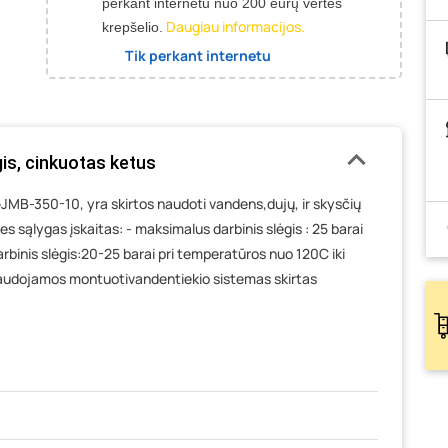
perkant internetu nuo 200 eurų vertės
Daugiau informacijos.
krepšelio.
Tik perkant internetu
gis, cinkuotas ketus
JMB-350-10, yra skirtos naudoti vandens,dujų, ir skysčių
nes sąlygas įskaitas: - maksimalus darbinis slėgis : 25 barai
rbinis slėgis:20-25 barai pri temperatūros nuo 120C iki
 naudojamos montuotivandentiekio sistemas skirtas