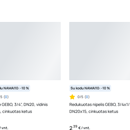
du NAMAI10: -10 %
Su kodu NAMAI10: -10 %
/5
(
0
)
0/5
(
0
)
 GEBO, 3/4", DN20, vidinis
Redukuotas nipelis GEBO, 3/4x1/
s, cinkuotas ketus
DN20x15, cinkuotas ketus
39
2
/ vnt.
€ / vnt.