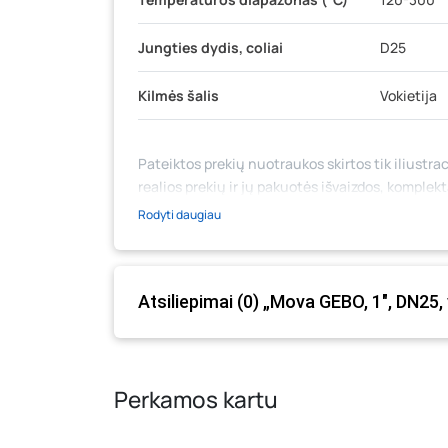
Jungties dydis, coliai
D25
Kilmės šalis
Vokietija
Pateiktos prekių nuotraukos skirtos tik iliustrac
realios prekių ir jų pakuotės išvaizdos, komplek
medžiaga su aprašymu) yra bendrinio pobūdžio,
Rodyti daugiau
likutis ar kainos internetinėje parduotuvėje bei
prašome vadovautis ta kaina, kuri galioja pirki
Atsiliepimai (0) „Mova GEBO, 1", DN25, 
Perkamos kartu