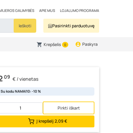
ARJEROS GALIMYBĖS
APIE MUS
LOJALUMO PROGRAMA
Ieškoti
Pasirinkti parduotuvę
Paskyra
Krepšelis
0
2
09
€ / vienetas
Su kodu NAMAI10: -10 %
Pirkti iškart
Į krepšelį
2,09 €