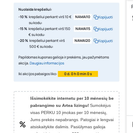
Nuolaida krepšeliui:
-10 %
krepšeliui perkant virš 10 €
NAMAI10
Kopijuoti
su kodu:
-15 %
krepšeliui perkant virš 150
NAMAI15
Kopijuoti
€ su kodu:
-20 %
krepšeliui perkant virš
NAMAI20
Kopijuoti
500 € su kodu:
Papildomas kuponas galioja ir prekėms, jau pažymėtoms
akcija.
Daugiau informacijos
Iki akcijos pabaigos liko:
0 d. 0 h 0 min 0 s
Išsimokėkite internetu per 10 mėnesių be
pabrangimo su Artea lizingu!
Sumokėjus
visas PERKU 10 įmokas per 10 mėnesių,
Jums prekės nepabrangs.
Patogiai ir lengvai
atsiskaitykite dalimis. Pasiūlymas galioja