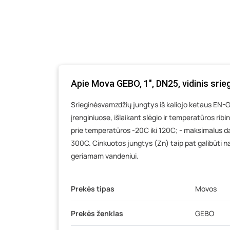
Apie Mova GEBO, 1", DN25, vidinis srie
Srieginėsvamzdžių jungtys iš kaliojo ketaus EN-G
įrenginiuose, išlaikant slėgio ir temperatūros ribi
prie temperatūros -20C iki 120C; - maksimalus da
300C. Cinkuotos jungtys (Zn) taip pat galibūti
geriamam vandeniui.
Prekės tipas
Movos
Prekės ženklas
GEBO