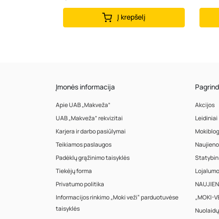
Į krepšelį
Įmonės informacija
Pagrind
Apie UAB „Makveža”
Akcijos
UAB „Makveža” rekvizitai
Leidiniai
Karjera ir darbo pasiūlymai
Mokiblo
Teikiamos paslaugos
Naujieno
Padėklų grąžinimo taisyklės
Statybin
Tiekėjų forma
Lojalum
Privatumo politika
NAUJIENA
Informacijos rinkimo „Moki veži“ parduotuvėse
„MOKI-VE
taisyklės
Nuolaidų