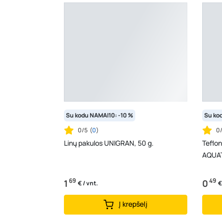
Su kodu NAMAI10: -10 %
Su ko
0/5
(
0
)
0
Linų pakulos UNIGRAN, 50 g.
Teflon
AQUAT
69
49
1
0
€ / vnt.
€
Į krepšelį