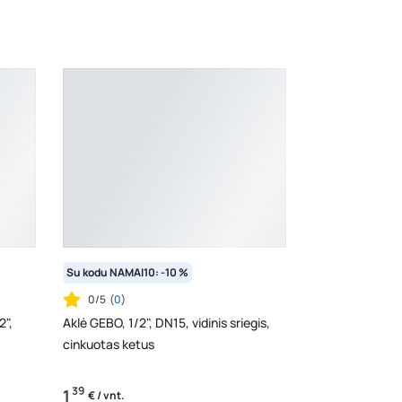
Su kodu NAMAI10: -10 %
0/5
(
0
)
2",
Aklė GEBO, 1/2", DN15, vidinis sriegis,
cinkuotas ketus
39
1
€ / vnt.