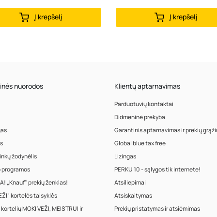
Į krepšelį
Į krepšelį
inės nuorodos
Klientų aptarnavimas
Parduotuvių kontaktai
Didmeninė prekyba
gas
Garantinis aptarnavimas ir prekių grąž
s
Global blue tax free
inkų žodynėlis
Lizingas
o programos
PERKU 10 - sąlygos tik internete!
! „Knauf“ prekių ženklas!
Atsiliepimai
ŽI” kortelės taisyklės
Atsiskaitymas
 kortelių MOKI VEŽI, MEISTRUI ir
Prekių pristatymas ir atsiėmimas