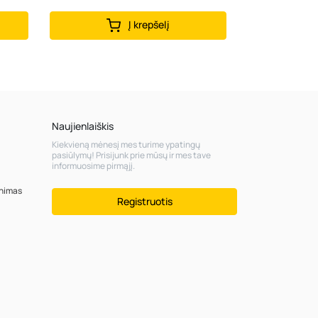
Į krepšelį
Naujienlaiškis
Kiekvieną mėnesį mes turime ypatingų
pasiūlymų! Prisijunk prie mūsų ir mes tave
informuosime pirmąjį.
inimas
Registruotis