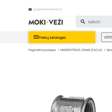
pagalba@mokivezi.lt
VERS
Prekių katalogas
MOKI
Pagrindinis puslapis
VANDENTIEKIS, KANALIZACIJA
Van