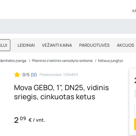
K
LUI
LEIDINIAI
VEŽANTI KAINA
PARDUOTUVĖS
AKCIJOS
BLOGAS
IŠPARDAVIMAS
dentiekio įranga
Plieninio ir ketinio vamzdyno sistema
Ketaus jungtys
0/5
(
0
)
Prekės kodas: 1094859
Mova GEBO, 1", DN25, vidinis
sriegis, cinkuotas ketus
2
09
€ / vnt.