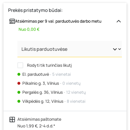
Prekės pristatymo būdai:
Atsiėmimas per 9 val. parduotuvės darbo metu
Nuo 0,00 €
Rodyti tik turinčias likutį
El. parduotuvė
‐ 5 vienetai
Pilkalnio g. 3, Vilnius
- 0 vienetų
Pergalės g. 36, Vilnius
- 12 vienetų
Vilkpėdės g. 12, Vilnius
- 8 vienetai
Ateities g. 15, Vilnius
- 13 vienetų
Atsiėmimas paštomate
Kauno r., Narsiečių k., Vytauto g. 183, Kaunas
- 11
vienetų
Nuo 1,99 €, 2-4 d.d.*