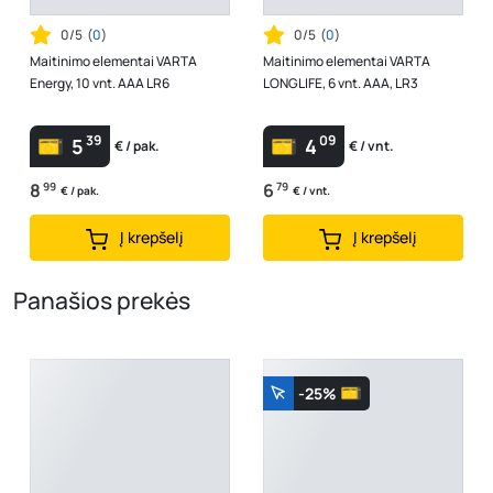
0/5
(
0
)
0/5
(
0
)
Maitinimo elementai VARTA
Maitinimo elementai VARTA
Energy, 10 vnt. AAA LR6
LONGLIFE, 6 vnt. AAA, LR3
39
09
5
4
€ / pak.
€ / vnt.
8
99
6
79
€ / pak.
€ / vnt.
Į krepšelį
Į krepšelį
Panašios prekės
-25%