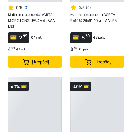
0/5
(
0
)
0/5
(
0
)
Maitinimo elementai VARTA
Maitinimo elementai VARTA
MICRO LONGLIFE, 4 vnt., AAA,
R4106229491, 10 vnt. AA LR6
LR3
99
39
2
5
€ / vnt.
€ / pak.
4
99
8
99
€ / vnt.
€ / pak.
Į krepšelį
Į krepšelį
-40%
-40%