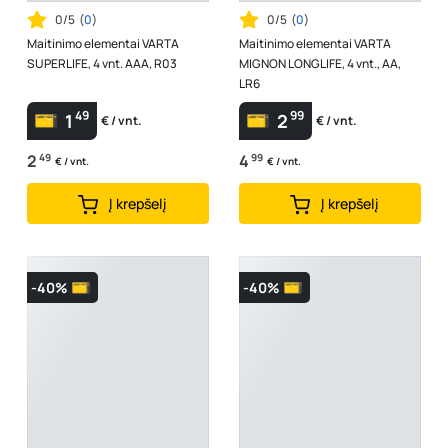
0/5
(
0
)
0/5
(
0
)
Maitinimo elementai VARTA
Maitinimo elementai VARTA
SUPERLIFE, 4 vnt. AAA, R03
MIGNON LONGLIFE, 4 vnt., AA,
LR6
49
99
1
2
€ / vnt.
€ / vnt.
2
49
4
99
€ / vnt.
€ / vnt.
Į krepšelį
Į krepšelį
-40%
-40%