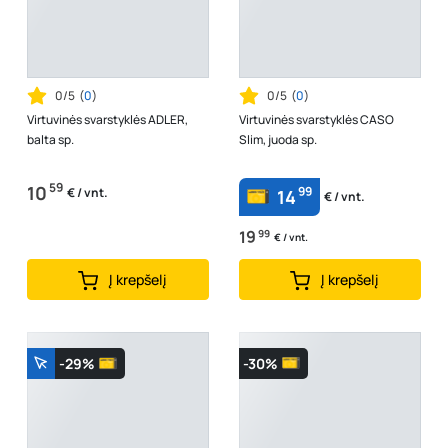
0/5
(
0
)
0/5
(
0
)
Virtuvinės svarstyklės ADLER,
Virtuvinės svarstyklės CASO
balta sp.
Slim, juoda sp.
59
10
99
€ / vnt.
14
€ / vnt.
19
99
€ / vnt.
Į krepšelį
Į krepšelį
-29%
-30%