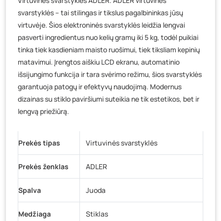
Virtuvinės svarstyklės ADLER. ADLER virtuvinės
Baravykų g. 1, Druskininkai
- 0 vienetų
svarstyklės – tai stilingas ir tikslus pagalbininkas jūsų
Vilniaus g. 89D, Ukmergė
- 0 vienetų
virtuvėje. Šios elektroninės svarstyklės leidžia lengvai
K. Donelaičio g. 17, Rokiškis
- 0 vienetų
pasverti ingredientus nuo kelių gramų iki 5 kg, todėl puikiai
Šaltupės g. 64, Zarasai
- 0 vienetų
tinka tiek kasdieniam maisto ruošimui, tiek tiksliam kepinių
matavimui. Įrengtos aiškiu LCD ekranu, automatinio
išsijungimo funkcija ir tara svėrimo režimu, šios svarstyklės
garantuoja patogų ir efektyvų naudojimą. Modernus
dizainas su stiklo paviršiumi suteikia ne tik estetikos, bet ir
lengvą priežiūrą.
Prekės tipas
Virtuvinės svarstyklės
Prekės ženklas
ADLER
Spalva
Juoda
Medžiaga
Stiklas