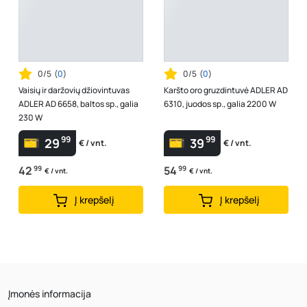
0/5
(
0
)
0/5
(
0
)
Vaisių ir daržovių džiovintuvas
Karšto oro gruzdintuvė ADLER AD
ADLER AD 6658, baltos sp., galia
6310, juodos sp., galia 2200 W
230 W
99
99
29
39
€ / vnt.
€ / vnt.
42
99
54
99
€ / vnt.
€ / vnt.
Į krepšelį
Į krepšelį
Įmonės informacija