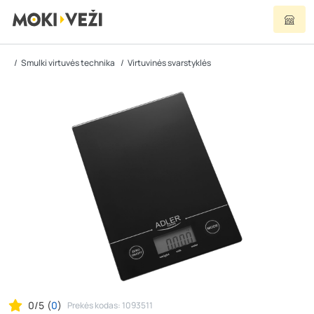
Smulki virtuvės technika
Virtuvinės svarstyklės
0/5
(
0
)
Prekės kodas: 1093511