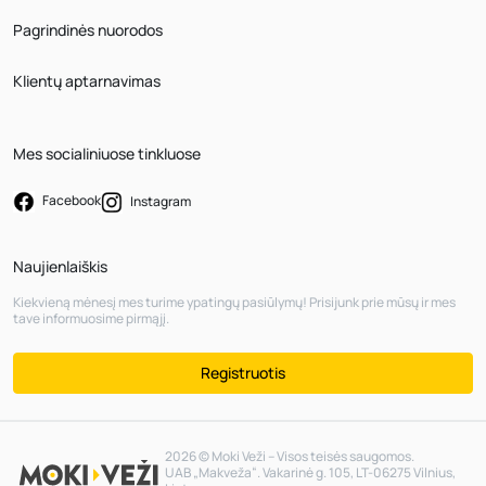
Pagrindinės nuorodos
Klientų aptarnavimas
Mes socialiniuose tinkluose
Facebook
Instagram
Naujienlaiškis
Kiekvieną mėnesį mes turime ypatingų pasiūlymų! Prisijunk prie mūsų ir mes
tave informuosime pirmąjį.
Registruotis
2026 © Moki Veži – Visos teisės saugomos.
UAB „Makveža“. Vakarinė g. 105, LT-06275 Vilnius,