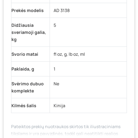
Prekės modelis
AD 3138
Didžiausia
5
sveriamoji galia,
kg
Svorio matai
fl oz, g, lb oz, ml
Paklaida, g
1
Svėrimo dubuo
Ne
komplekte
Kilmės šalis
Kinija
Pateiktos prekių nuotraukos skirtos tik iliustraciniams
tikslams ir yra pavyzdinės, todėl gali neatitikti realios