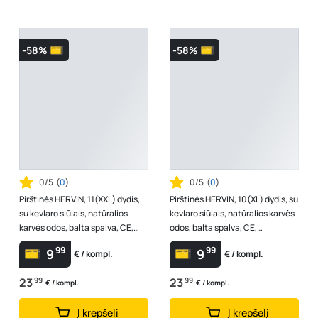
-58%
-58%
0/5
(
0
)
0/5
(
0
)
Pirštinės HERVIN, 11(XXL) dydis,
Pirštinės HERVIN, 10(XL) dydis, su
su kevlaro siūlais, natūralios
kevlaro siūlais, natūralios karvės
karvės odos, balta spalva, CE,
odos, balta spalva, CE,
BOOMERANG
BOOMERANG
99
99
9
9
€ / kompl.
€ / kompl.
23
99
23
99
€ / kompl.
€ / kompl.
Į krepšelį
Į krepšelį