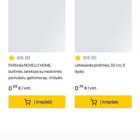
0/5
(
0
)
0/5
(
0
)
Pirštinės NOVELLY HOME,
Lateksinės pirštinės, 30 cm, S
buitinės, lateksas su medvilnės
dydis
pamušalu, geltonos sp., M dydis
99
79
0
0
€ / vnt.
€ / vnt.
Į krepšelį
Į krepšelį