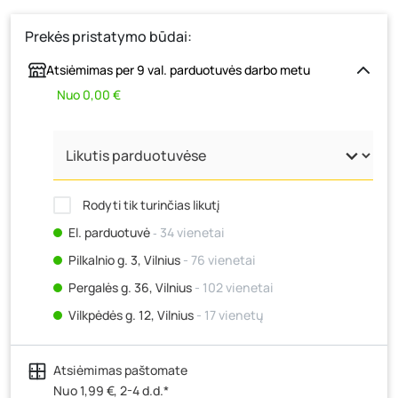
Prekės pristatymo būdai:
Atsiėmimas per 9 val. parduotuvės darbo metu
Nuo 0,00 €
Rodyti tik turinčias likutį
El. parduotuvė
‐ 34 vienetai
Pilkalnio g. 3, Vilnius
- 76 vienetai
Pergalės g. 36, Vilnius
- 102 vienetai
Vilkpėdės g. 12, Vilnius
- 17 vienetų
Ateities g. 15, Vilnius
- 12 vienetų
Atsiėmimas paštomate
Kauno r., Narsiečių k., Vytauto g. 183, Kaunas
- 19
vienetų
Nuo 1,99 €, 2-4 d.d.*