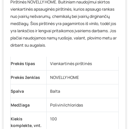
Pirštinės NOVELLY HOME. Buitiniam naudojimui skirtos
Baravykų g. 1, Druskininkai
- 0 vienetų
vienkartinės apsauginės pirštinės, kurios apsaugo rankas
Vilniaus g. 89D, Ukmergė
- 0 vienetų
nuo įvairių nešvarumų, chemikalų bei įvairių dirginančių
K. Donelaičio g. 17, Rokiškis
- 0 vienetų
medžiagų. Šios pirštinės yra pagamintos iš vinilo, todėl jos
Šaltupės g. 64, Zarasai
- 0 vienetų
yra lanksčios ir lengvai pritaikomos įvairiems darbams. Jos
plačiai naudojamos namų ruošoje, valant, plovimo metu ar
dirbant su augalais.
Prekės tipas
Vienkartinės pirštinės
Prekės ženklas
NOVELLY HOME
Spalva
Balta
Medžiaga
Polivinilchloridas
Kiekis
100
komplekte, vnt.