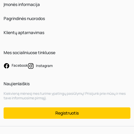
Įmonės informacija
Pagrindinės nuorodos
Klientų aptarnavimas
Mes socialiniuose tinkluose
Facebook
Instagram
Naujienlaiškis
Kiekvieną mėnesį mes turime ypatingų pasiūlymų! Prisijunk prie mūsų ir mes
tave informuosime pirmąjį.
Registruotis