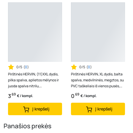
0/5
(
0
)
0/5
(
0
)
Pirštinės HERVIN, (11)XXL dydis,
Pirštinės HERVIN, XL dydis, balta
pilka spalva, aplietos mėlynos ir
spalva, medvilninės, megztos, su
juoda spalva nitrilu,
PVC taškeliais iš vienos pusės,
poliesterinės, aplietos dvigubo...
CE, MP004 (58g)
69
69
3
0
€ / kompl.
€ / kompl.
Į krepšelį
Į krepšelį
Panašios prekės