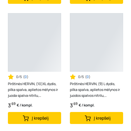
0/5
(
0
)
0/5
(
0
)
Pirštinės HERVIN, (10)XL dydis,
Pirštinės HERVIN, (9) L dydis,
pilka spalva, aplietos mėlynos ir
pilka spalva, aplietos mėlynos ir
juoda spalva nitrilu,
juodos spalvos nitrilu,
poliesterinės, aplietos dvigubo ...
poliesterinės, aplietos dvigubo...
69
69
3
3
€ / kompl.
€ / kompl.
Į krepšelį
Į krepšelį