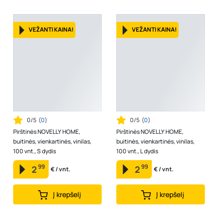
VEŽANTI KAINA!
VEŽANTI KAINA!
0/5
(
0
)
0/5
(
0
)
Pirštinės NOVELLY HOME,
Pirštinės NOVELLY HOME,
buitinės, vienkartinės, vinilas,
buitinės, vienkartinės, vinilas,
100 vnt., S dydis
100 vnt., L dydis
99
99
2
2
€ / vnt.
€ / vnt.
Į krepšelį
Į krepšelį