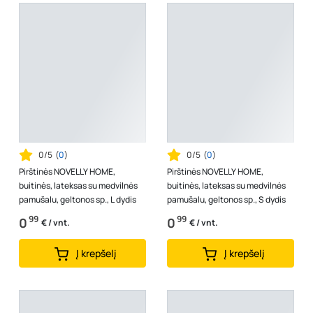
0/5
(
0
)
0/5
(
0
)
Pirštinės NOVELLY HOME,
Pirštinės NOVELLY HOME,
buitinės, lateksas su medvilnės
buitinės, lateksas su medvilnės
pamušalu, geltonos sp., L dydis
pamušalu, geltonos sp., S dydis
99
99
0
0
€ / vnt.
€ / vnt.
Į krepšelį
Į krepšelį