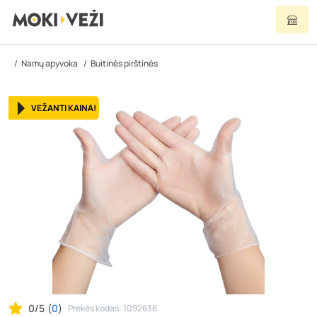
Namų apyvoka
Buitinės pirštinės
VEŽANTI KAINA!
0/5
(
0
)
Prekės kodas: 1092636