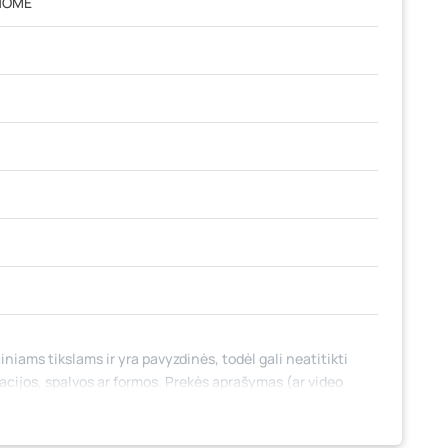
HOME
iniams tikslams ir yra pavyzdinės, todėl gali neatitikti
tacijos, spalvos ar formos. Prekės aprašymas (ar video
 jame nebūtinai paminėtos visos prekės savybės. Prekių
 fizinėse parduotuvėse tam tikrais atvejais gali nesutapti,