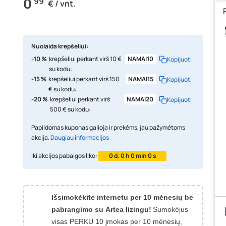
0
99
€ / vnt.
Nuolaida krepšeliui:
-10 %
krepšeliui perkant virš 10 €
NAMAI10
Kopijuoti
su kodu:
-15 %
krepšeliui perkant virš 150
NAMAI15
Kopijuoti
€ su kodu:
-20 %
krepšeliui perkant virš
NAMAI20
Kopijuoti
500 € su kodu:
Papildomas kuponas galioja ir prekėms, jau pažymėtoms
akcija.
Daugiau informacijos
Iki akcijos pabaigos liko:
0 d. 0 h 0 min 0 s
Išsimokėkite internetu per 10 mėnesių be
pabrangimo su Artea lizingu!
Sumokėjus
visas PERKU 10 įmokas per 10 mėnesių,