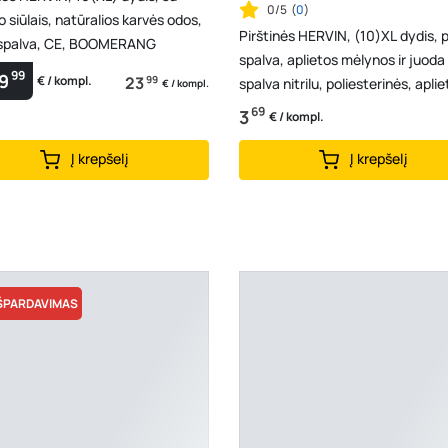
0/5
(
0
)
o siūlais, natūralios karvės odos,
Pirštinės HERVIN, (10)XL dydis, p
 spalva, CE, BOOMERANG
spalva, aplietos mėlynos ir juoda
99
9
23
99
€ / kompl.
spalva nitrilu, poliesterinės, apli
€ / kompl.
dvigubo ...
69
3
€ / kompl.
Į krepšelį
Į krepšelį
ŠPARDAVIMAS