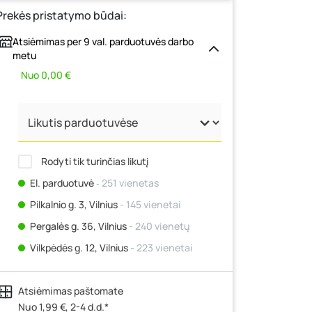
Prekės pristatymo būdai:
Atsiėmimas per 9 val. parduotuvės darbo
metu
Nuo 0,00 €
Rodyti tik turinčias likutį
El. parduotuvė
‐ 251 vienetas
Pilkalnio g. 3, Vilnius
- 145 vienetai
Pergalės g. 36, Vilnius
- 240 vienetų
Vilkpėdės g. 12, Vilnius
- 223 vienetai
Ateities g. 15, Vilnius
- 74 vienetai
Atsiėmimas paštomate
Kauno r., Narsiečių k., Vytauto g. 183,
Kaunas
Nuo 1,99 €, 2-4 d.d.*
- 173 vienetai