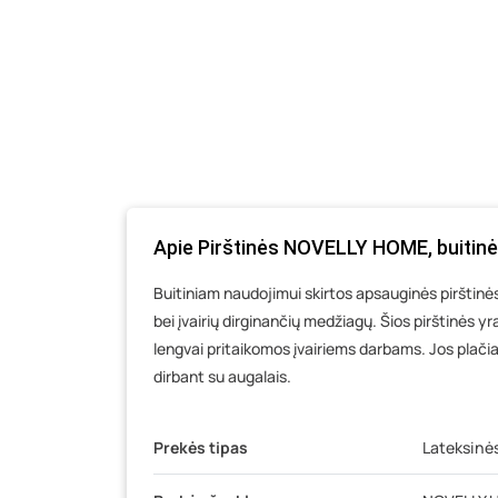
Apie Pirštinės NOVELLY HOME, buitinė
Buitiniam naudojimui skirtos apsauginės pirštinė
bei įvairių dirginančių medžiagų. Šios pirštinės yr
lengvai pritaikomos įvairiems darbams. Jos plač
dirbant su augalais.
Prekės tipas
Lateksinės