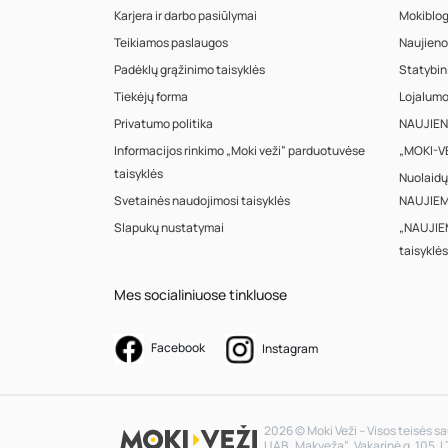
Karjera ir darbo pasiūlymai
Mokiblo
Teikiamos paslaugos
Naujieno
Padėklų grąžinimo taisyklės
Statybin
Tiekėjų forma
Lojalum
Privatumo politika
NAUJIENA
Informacijos rinkimo „Moki veži“ parduotuvėse
„MOKI-VE
taisyklės
Nuolaidų
Svetainės naudojimosi taisyklės
NAUJIEM
Slapukų nustatymai
„NAUJIE
taisyklės
Mes socialiniuose tinkluose
Facebook
Instagram
2026 © Moki Veži – Visos teisės 
UAB „Makveža“. Vakarinė g. 105, L