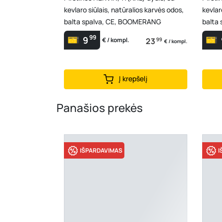
kevlaro siūlais, natūralios karvės odos,
kevlar
balta spalva, CE, BOOMERANG
balta
99
9
23
99
€ / kompl.
€ / kompl.
Į krepšelį
Panašios prekės
IŠPARDAVIMAS
I