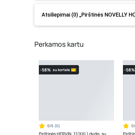
prašome vadovautis ta kaina, kuri galioja pirki
Atsiliepimai (0) „Pirštinės NOVELLY H
Perkamos kartu
-58%
-58%
su kortele
0/5
(
0
)
0
Pirštinės HERVIN, 11(XXL) dydis, su
Piršti