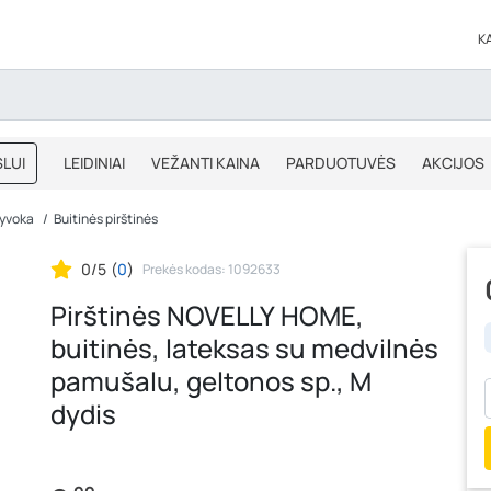
K
LUI
LEIDINIAI
VEŽANTI KAINA
PARDUOTUVĖS
AKCIJOS
BLOGAS
IŠPARDAVIMAS
yvoka
Buitinės pirštinės
0/5
(
0
)
Prekės kodas: 1092633
Pirštinės NOVELLY HOME,
buitinės, lateksas su medvilnės
pamušalu, geltonos sp., M
dydis