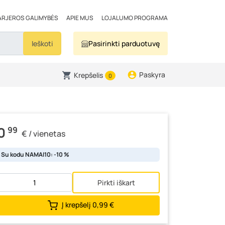
ARJEROS GALIMYBĖS
APIE MUS
LOJALUMO PROGRAMA
Ieškoti
Pasirinkti parduotuvę
Paskyra
Krepšelis
0
0
99
€ / vienetas
Su kodu NAMAI10: -10 %
Pirkti iškart
Į krepšelį
0,99 €