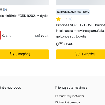
/5
(
0
)
Su kodu NAMAI10: -10 %
ės pirštinės YORK 9202, M dydis
0/5
(
0
)
Pirštinės NOVELLY HOME, buitinė
lateksas su medvilnės pamušalu,
1
49
€ / vnt.
geltonos sp., L dydis
€ / vnt.
99
0
€ / vnt.
Į krepšelį
Į krepšelį
inės nuorodos
Klientų aptarnavimas
Parduotuvių kontaktai
Didmeninė prekyba