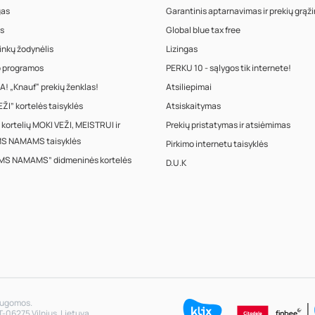
gas
Garantinis aptarnavimas ir prekių grąž
s
Global blue tax free
inkų žodynėlis
Lizingas
o programos
PERKU 10 - sąlygos tik internete!
! „Knauf“ prekių ženklas!
Atsiliepimai
ŽI” kortelės taisyklės
Atsiskaitymas
 kortelių MOKI VEŽI, MEISTRUI ir
Prekių pristatymas ir atsiėmimas
S NAMAMS taisyklės
Pirkimo internetu taisyklės
MS NAMAMS” didmeninės kortelės
D.U.K
saugomos.
T-06275 Vilnius, Lietuva