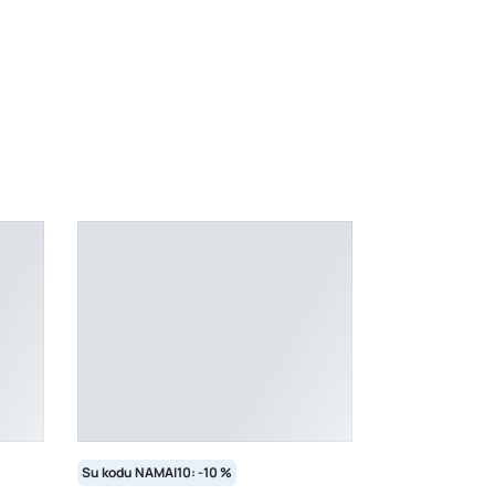
 sp., M dydis“
Su kodu NAMAI10: -10 %