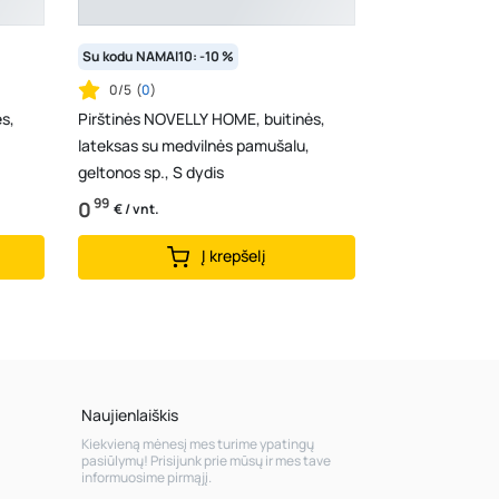
Su kodu NAMAI10: -10 %
0/5
(
0
)
s,
Pirštinės NOVELLY HOME, buitinės,
lateksas su medvilnės pamušalu,
geltonos sp., S dydis
99
0
€ / vnt.
Į krepšelį
Naujienlaiškis
Kiekvieną mėnesį mes turime ypatingų
pasiūlymų! Prisijunk prie mūsų ir mes tave
informuosime pirmąjį.