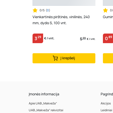
0/5
(
0
)
0
Vienkartinės pirštinės, vinilinės, 240
Gumin
mm, dydis S, 100 vnt.
29
89
3
0
5
99
€ / vnt.
€ / vnt.
Į krepšelį
Įmonės informacija
Pagrind
Apie UAB „Makveža”
Akcijos
UAB „Makveža” rekvizitai
Leidiniai