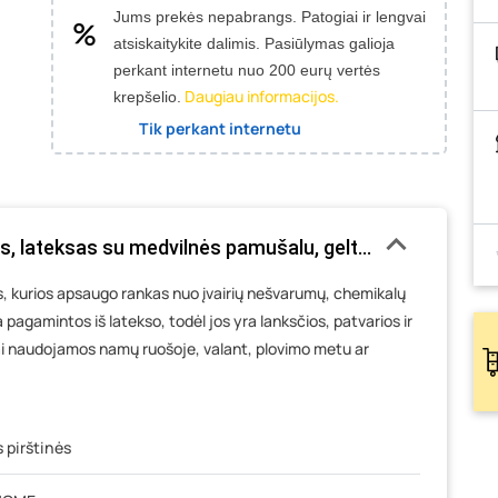
Jums prekės nepabrangs.
Patogiai ir lengvai
atsiskaitykite dalimis. Pasiūlymas galioja
perkant internetu nuo 200 eurų vertės
Daugiau informacijos.
krepšelio.
Tik perkant internetu
s, lateksas su medvilnės pamušalu, geltonos sp., M dyd
s, kurios apsaugo rankas nuo įvairių nešvarumų, chemikalų
a pagamintos iš latekso, todėl jos yra lanksčios, patvarios ir
iai naudojamos namų ruošoje, valant, plovimo metu ar
 pirštinės