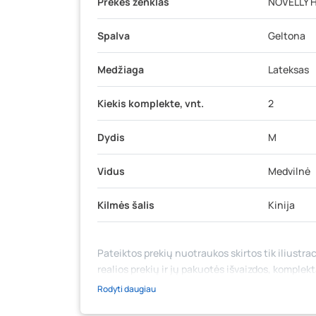
Prekės ženklas
NOVELLY 
Spalva
Geltona
Medžiaga
Lateksas
Kiekis komplekte, vnt.
2
Dydis
M
Vidus
Medvilnė
Kilmės šalis
Kinija
Pateiktos prekių nuotraukos skirtos tik iliustrac
realios prekių ir jų pakuotės išvaizdos, komplek
medžiaga su aprašymu) yra bendrinio pobūdžio,
Rodyti daugiau
likutis ar kainos internetinėje parduotuvėje bei