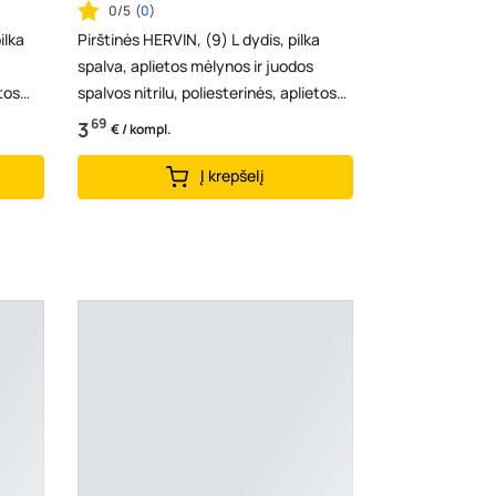
0/5
(
0
)
ilka
Pirštinės HERVIN, (9) L dydis, pilka
spalva, aplietos mėlynos ir juodos
etos
spalvos nitrilu, poliesterinės, aplietos
dvigubo...
69
3
€ / kompl.
Į krepšelį