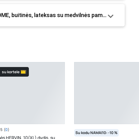
mo metu.
OME, buitinės, lateksas su medvilnės pamušalu, geltonos
su kortele
/5
(
0
)
Su kodu NAMAI10: -10 %
nės HERVIN, 10(XL) dydis, su