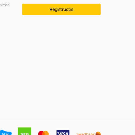
inimas
Registruotis