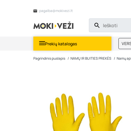
pagalba@mokivezi.lt
VERS
Prekių katalogas
MOKI
Pagrindinis puslapis
NAMŲ IR BUITIES PREKĖS
Namų ap