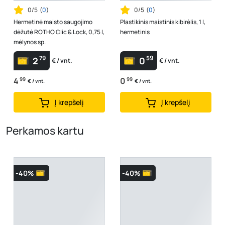
0/5
(
0
)
0/5
(
0
)
Hermetinė maisto saugojimo
Plastikinis maistinis kibirėlis, 1 l,
dėžutė ROTHO Clic & Lock, 0,75 l,
hermetinis
mėlynos sp.
79
59
2
0
€ / vnt.
€ / vnt.
4
99
0
99
€ / vnt.
€ / vnt.
Į krepšelį
Į krepšelį
Perkamos kartu
-40%
-40%