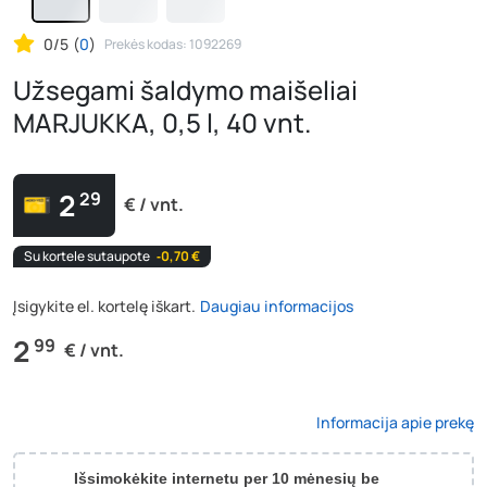
0/5
(
0
)
Prekės kodas: 1092269
Užsegami šaldymo maišeliai
MARJUKKA, 0,5 l, 40 vnt.
2
29
€ / vnt.
Su kortele sutaupote
‐0,70 €
Įsigykite el. kortelę iškart.
Daugiau informacijos
2
99
€ / vnt.
Informacija apie prekę
Išsimokėkite internetu per 10 mėnesių be