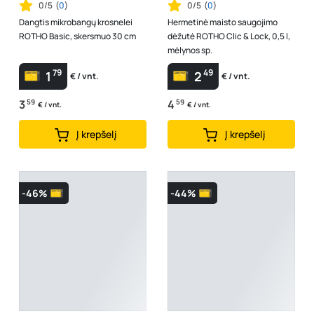
0/5
(
0
)
0/5
(
0
)
Dangtis mikrobangų krosnelei
Hermetinė maisto saugojimo
ROTHO Basic, skersmuo 30 cm
dėžutė ROTHO Clic & Lock, 0,5 l,
mėlynos sp.
79
49
1
2
€ / vnt.
€ / vnt.
3
59
4
59
€ / vnt.
€ / vnt.
Į krepšelį
Į krepšelį
-46%
-44%