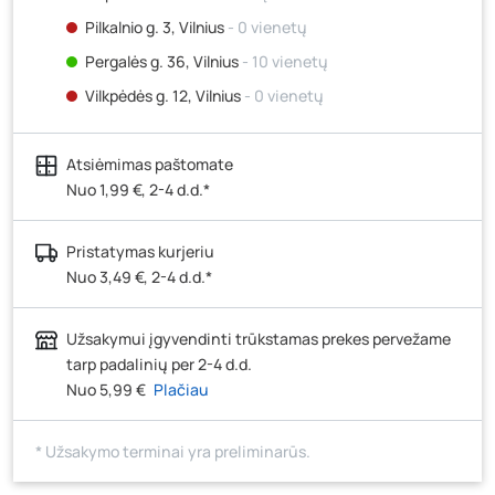
Pilkalnio g. 3, Vilnius
- 0 vienetų
Pergalės g. 36, Vilnius
- 10 vienetų
Vilkpėdės g. 12, Vilnius
- 0 vienetų
Ateities g. 15, Vilnius
- 0 vienetų
Atsiėmimas paštomate
Kauno r., Narsiečių k., Vytauto g. 183, Kaunas
- 0
vienetų
Nuo 1,99 €, 2-4 d.d.*
Šilutės pl. 83A, Klaipėda
- 12 vienetų
Pristatymas kurjeriu
Pramonės g. 7, Šiauliai
- 0 vienetų
Nuo 3,49 €, 2-4 d.d.*
Klaipėdos g. 170R, Panevėžys
- 2 vienetai
Santaikos g. 26B, Alytus
- 0 vienetų
Užsakymui įgyvendinti trūkstamas prekes pervežame
J. Basanavičiaus g. 6, Utena
- 0 vienetų
tarp padalinių per 2-4 d.d.
Nuo 5,99 €
Plačiau
Novočėbės k. 3, Kėdainiai
- 0 vienetų
Kauno g. 160, Marijampolė
- 0 vienetų
* Užsakymo terminai yra preliminarūs.
Skuodo g. 41, Mažeikiai
- 0 vienetų