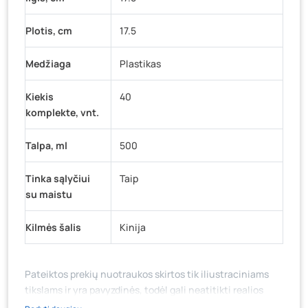
Plotis, cm
17.5
Medžiaga
Plastikas
Kiekis
40
komplekte, vnt.
Talpa, ml
500
Tinka sąlyčiui
Taip
su maistu
Kilmės šalis
Kinija
Pateiktos prekių nuotraukos skirtos tik iliustraciniams
tikslams ir yra pavyzdinės, todėl gali neatitikti realios
prekių ir jų pakuotės išvaizdos, komplektacijos, spalvos ar