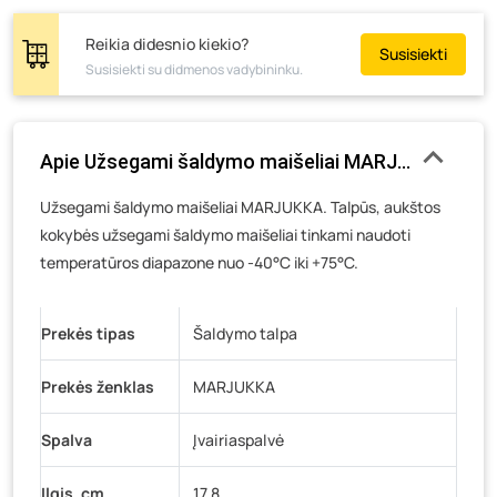
Tiekimo g. 4, Biržai
- 0 vienetų
Žemaičių g. 2, Raseiniai
- 0 vienetų
Reikia didesnio kiekio?
Susisiekti
Susisiekti su didmenos vadybininku.
Pramonės g. 6E, Šilutė
- 0 vienetų
Gedimino g. 54, Tauragė
- 0 vienetų
Luokės g. 82, Telšiai
- 0 vienetų
Apie Užsegami šaldymo maišeliai MARJUKKA, 0,5 l, 
Veteranų g. 11, Visaginas
- 0 vienetų
Užsegami šaldymo maišeliai MARJUKKA. Talpūs, aukštos
Baravykų g. 1, Druskininkai
- 0 vienetų
kokybės užsegami šaldymo maišeliai tinkami naudoti
Vilniaus g. 89D, Ukmergė
- 0 vienetų
temperatūros diapazone nuo -40°C iki +75°C.
K. Donelaičio g. 17, Rokiškis
- 0 vienetų
Šaltupės g. 64, Zarasai
- 0 vienetų
Prekės tipas
Šaldymo talpa
Prekės ženklas
MARJUKKA
Spalva
Įvairiaspalvė
Ilgis, cm
17.8