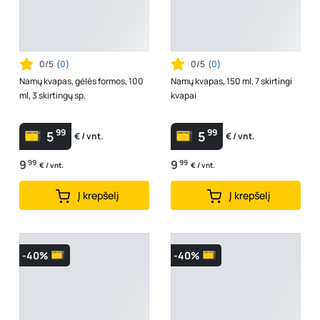
0/5
(
0
)
0/5
(
0
)
Namų kvapas, gėlės formos, 100
Namų kvapas, 150 ml, 7 skirtingi
ml, 3 skirtingų sp.
kvapai
99
99
5
5
€ / vnt.
€ / vnt.
9
99
9
99
€ / vnt.
€ / vnt.
Į krepšelį
Į krepšelį
-40%
-40%