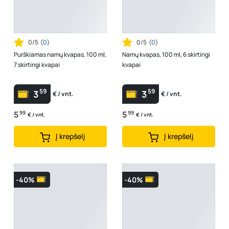
0/5
(
0
)
0/5
(
0
)
Purškiamas namų kvapas, 100 ml,
Namų kvapas, 100 ml, 6 skirtingi
7 skirtingi kvapai
kvapai
59
59
3
3
€ / vnt.
€ / vnt.
5
99
5
99
€ / vnt.
€ / vnt.
Į krepšelį
Į krepšelį
-40%
-40%