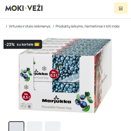
Virtuvės ir stalo reikmenys
Produktų laikymo, hermetiniai ir kiti indai
-23%
su kortele