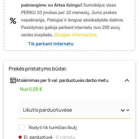
pabrangimo su Artea lizingu!
Sumokėjus visas
PERKU 10 įmokas per 10 mėnesių, Jums prekės
nepabrangs.
Patogiai ir lengvai atsiskaitykite dalimis.
Pasiūlymas galioja perkant internetu nuo 200 eurų
Daugiau informacijos.
vertės krepšelio.
Tik perkant internetu
Prekės pristatymo būdai:
Atsiėmimas per 9 val. parduotuvės darbo metu
Nuo 0,00 €
Rodyti tik turinčias likutį
El. parduotuvė
‐ 0 vienetų