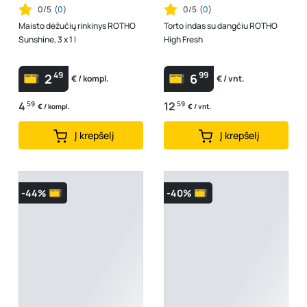
0/5
(
0
)
0/5
(
0
)
Maisto dėžučių rinkinys ROTHO
Torto indas su dangčiu ROTHO
Sunshine, 3 x 1 l
High Fresh
49
99
2
6
€ / kompl.
€ / vnt.
4
59
12
59
€ / kompl.
€ / vnt.
Į krepšelį
Į krepšelį
-44%
-40%