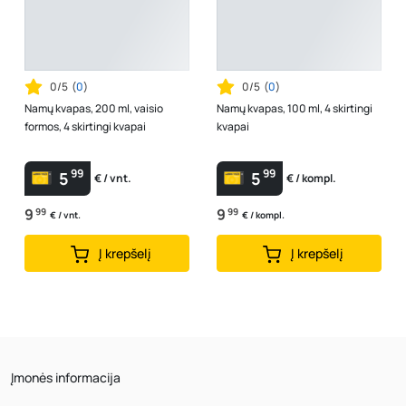
0/5
(
0
)
0/5
(
0
)
Namų kvapas, 200 ml, vaisio
Namų kvapas, 100 ml, 4 skirtingi
formos, 4 skirtingi kvapai
kvapai
99
99
5
5
€ / vnt.
€ / kompl.
9
99
9
99
€ / vnt.
€ / kompl.
Į krepšelį
Į krepšelį
Įmonės informacija