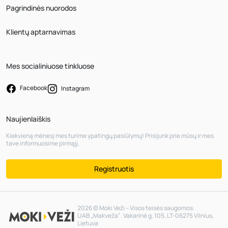
Pagrindinės nuorodos
Klientų aptarnavimas
Mes socialiniuose tinkluose
Facebook
Instagram
Naujienlaiškis
Kiekvieną mėnesį mes turime ypatingų pasiūlymų! Prisijunk prie mūsų ir mes
tave informuosime pirmąjį.
Registruotis
2026 © Moki Veži – Visos teisės saugomos.
UAB „Makveža“. Vakarinė g. 105, LT-06275 Vilnius,
Lietuva