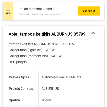
Žemaičių g. 2, Raseiniai
- 0 vienetų
Reikia didesnio kiekio?
Susisiekti
Susisiekti su didmenos vadybininku.
Pramonės g. 6E, Šilutė
- 0 vienetų
Gedimino g. 54, Tauragė
- 0 vienetų
Luokės g. 82, Telšiai
- 0 vienetų
Apie Įtampos keitiklis ALBURNUS 85799, su USB ju
Veteranų g. 11, Visaginas
- 0 vienetų
Įtampos keitiklis ALBURNUS 85799. DC 12V
Baravykų g. 1, Druskininkai
- 0 vienetų
Galingumas (ilgalaikis) - 700W
Vilniaus g. 89D, Ukmergė
- 0 vienetų
Galingumas (momentinis) - 1400W
K. Donelaičio g. 17, Rokiškis
- 0 vienetų
USB jungtis
Šaltupės g. 64, Zarasai
- 0 vienetų
Prekės tipas
Automobiliniai aksesuarai
Prekės ženklas
ALBURNUS
Spalva
Juoda