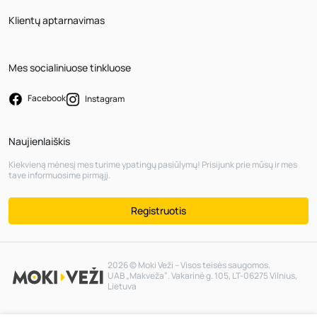
Klientų aptarnavimas
Mes socialiniuose tinkluose
Facebook
Instagram
Naujienlaiškis
Kiekvieną mėnesį mes turime ypatingų pasiūlymų! Prisijunk prie mūsų ir mes
tave informuosime pirmąjį.
Registruotis
2026 © Moki Veži – Visos teisės saugomos.
UAB „Makveža“. Vakarinė g. 105, LT-06275 Vilnius,
Lietuva