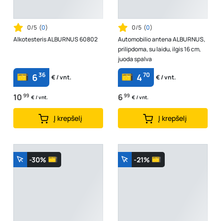
0/5
(
0
)
0/5
(
0
)
Alkotesteris ALBURNUS 60802
Automobilio antena ALBURNUS,
prilipdoma, su laidu, ilgis 16 cm,
juoda spalva
36
70
6
4
€ / vnt.
€ / vnt.
10
99
6
99
€ / vnt.
€ / vnt.
Į krepšelį
Į krepšelį
-30%
-21%