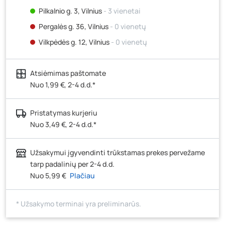
Pilkalnio g. 3, Vilnius
- 3 vienetai
Pergalės g. 36, Vilnius
- 0 vienetų
Vilkpėdės g. 12, Vilnius
- 0 vienetų
Ateities g. 15, Vilnius
- 0 vienetų
Atsiėmimas paštomate
Kauno r., Narsiečių k., Vytauto g. 183, Kaunas
- 3
vienetai
Nuo 1,99 €, 2-4 d.d.*
Šilutės pl. 83A, Klaipėda
- 0 vienetų
Pristatymas kurjeriu
Pramonės g. 7, Šiauliai
- 0 vienetų
Nuo 3,49 €, 2-4 d.d.*
Klaipėdos g. 170R, Panevėžys
- 0 vienetų
Santaikos g. 26B, Alytus
- 4 vienetai
Užsakymui įgyvendinti trūkstamas prekes pervežame
J. Basanavičiaus g. 6, Utena
- 0 vienetų
tarp padalinių per 2-4 d.d.
Nuo 5,99 €
Plačiau
Novočėbės k. 3, Kėdainiai
- 2 vienetai
Kauno g. 160, Marijampolė
- 0 vienetų
* Užsakymo terminai yra preliminarūs.
Skuodo g. 41, Mažeikiai
- 3 vienetai
Tiekimo g. 4, Biržai
- 0 vienetų