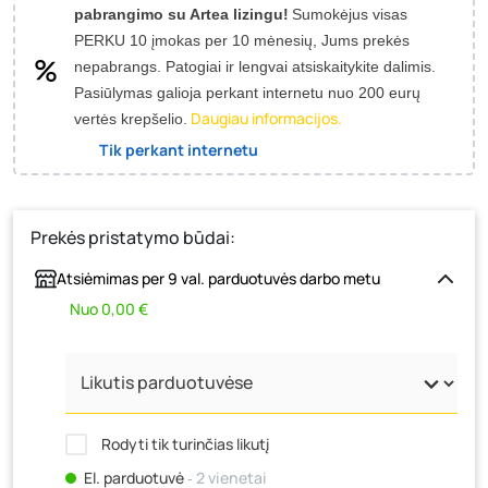
pabrangimo su Artea lizingu!
Sumokėjus visas
PERKU 10 įmokas per 10 mėnesių, Jums prekės
nepabrangs.
Patogiai ir lengvai atsiskaitykite dalimis.
Pasiūlymas galioja perkant internetu nuo 200 eurų
Daugiau informacijos.
vertės krepšelio.
Tik perkant internetu
Prekės pristatymo būdai:
Atsiėmimas per 9 val. parduotuvės darbo metu
Nuo 0,00 €
Rodyti tik turinčias likutį
El. parduotuvė
‐ 2 vienetai