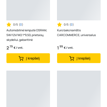
0/5
(
0
)
0/5
(
0
)
Automobilinė lemputė OSRAM,
Kuro bako kamštis
5W/12V/W2 1*9,5D, prietaisų
CARCOMMERCE, universalus
skydeliui, gabaritinė
79
99
2
1
€ / vnt.
€ / vnt.
Į krepšelį
Į krepšelį