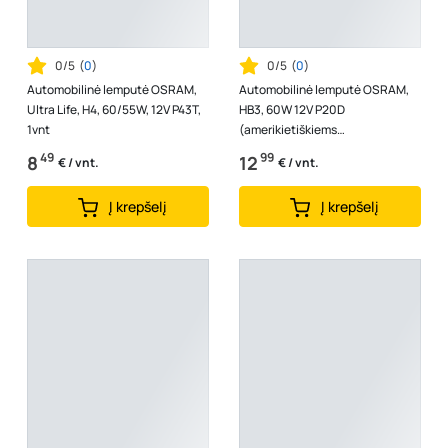
0/5
(
0
)
0/5
(
0
)
Automobilinė lemputė OSRAM,
Automobilinė lemputė OSRAM,
Ultra Life, H4, 60/55W, 12V P43T,
HB3, 60W 12V P20D
1vnt
(amerikietiškiems
automobiliams), 1vnt
49
99
8
12
€ / vnt.
€ / vnt.
Į krepšelį
Į krepšelį