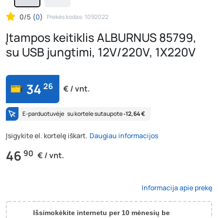
0/5
(
0
)
Prekės kodas: 1092022
Įtampos keitiklis ALBURNUS 85799,
su USB jungtimi, 12V/220V, 1X220V
34
26
€ / vnt.
E-parduotuvėje
su kortele sutaupote
‐12,64 €
Įsigykite el. kortelę iškart.
Daugiau informacijos
46
90
€ / vnt.
Informacija apie prekę
Išsimokėkite internetu per 10 mėnesių be