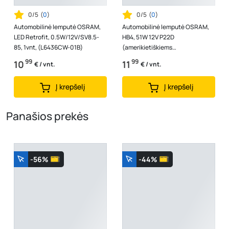
0/5
(
0
)
0/5
(
0
)
Automobilinė lemputė OSRAM,
Automobilinė lemputė OSRAM,
LED Retrofit, 0.5W/12V/SV8.5-
HB4, 51W 12V P22D
85, 1vnt, (L6436CW-01B)
(amerikietiškiems
automobiliams), 1vnt
99
99
10
11
€ / vnt.
€ / vnt.
Į krepšelį
Į krepšelį
Panašios prekės
-56%
-44%