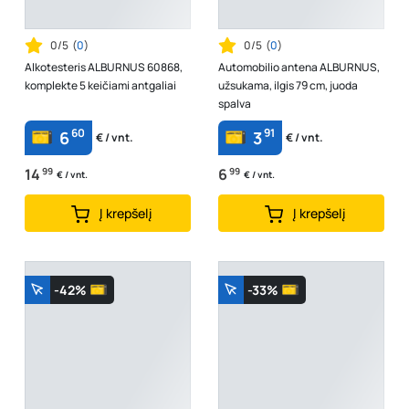
0/5
(
0
)
0/5
(
0
)
Alkotesteris ALBURNUS 60868,
Automobilio antena ALBURNUS,
komplekte 5 keičiami antgaliai
užsukama, ilgis 79 cm, juoda
spalva
60
91
6
3
€ / vnt.
€ / vnt.
14
99
6
99
€ / vnt.
€ / vnt.
Į krepšelį
Į krepšelį
-42%
-33%