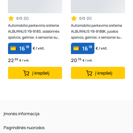
0/5
(
0
)
0/5
(
0
)
Automobilio parkavimo sistema
Automobilio parkavimo sistema
ALBURNUS YB-818S, sidabrinės
ALBURNUS YB-818BK, juodos
spalvos, galiniai, 4 sensoriai su
spalvos, galiniai, 4 sensoriai su
LED displėjumi, 22 cm
LED displėjumi, 22 cm
18
18
16
16
€ / vnt.
€ / vnt.
22
99
20
39
€ / vnt.
€ / vnt.
Į krepšelį
Į krepšelį
Įmonės informacija
Pagrindinės nuorodos