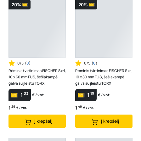
-20%
-20%
0/5
(
0
)
0/5
(
0
)
Rėminis tvirtinimas FISCHER Sxrl,
Rėminis tvirtinimas FISCHER Sxrl,
10 x 60 mm FUS, šešiakampė
10 x 80 mm FUS, šešiakampė
galva su įleistu TORX
galva su įleistu TORX
03
19
1
1
€ / vnt.
€ / vnt.
1
29
1
49
€ / vnt.
€ / vnt.
Į krepšelį
Į krepšelį