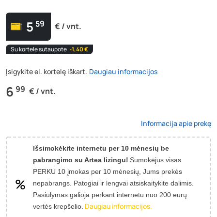
5
59
€ / vnt.
Su kortele sutaupote
‐1,40 €
Įsigykite el. kortelę iškart.
Daugiau informacijos
6
99
€ / vnt.
Informacija apie prekę
Išsimokėkite internetu per 10 mėnesių be
pabrangimo su Artea lizingu!
Sumokėjus visas
PERKU 10 įmokas per 10 mėnesių, Jums prekės
nepabrangs.
Patogiai ir lengvai atsiskaitykite dalimis.
Pasiūlymas galioja perkant internetu nuo 200 eurų
Daugiau informacijos.
vertės krepšelio.