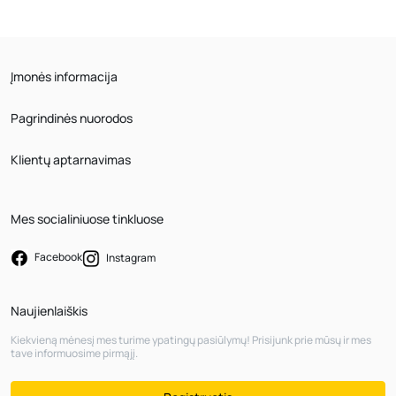
Įmonės informacija
Pagrindinės nuorodos
Klientų aptarnavimas
Mes socialiniuose tinkluose
Facebook
Instagram
Naujienlaiškis
Kiekvieną mėnesį mes turime ypatingų pasiūlymų! Prisijunk prie mūsų ir mes
tave informuosime pirmąjį.