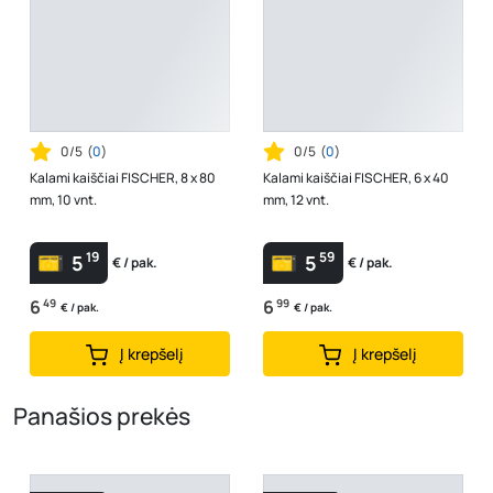
0/5
(
0
)
0/5
(
0
)
Kalami kaiščiai FISCHER, 8 x 80
Kalami kaiščiai FISCHER, 6 x 40
mm, 10 vnt.
mm, 12 vnt.
19
59
5
5
€ / pak.
€ / pak.
6
49
6
99
€ / pak.
€ / pak.
Į krepšelį
Į krepšelį
Panašios prekės