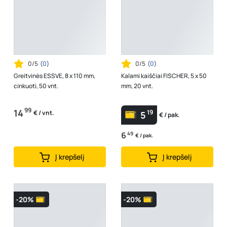
0/5
(
0
)
0/5
(
0
)
Greitvinės ESSVE, 8 x 110 mm,
Kalami kaiščiai FISCHER, 5 x 50
cinkuoti, 50 vnt.
mm, 20 vnt.
99
14
19
€ / vnt.
5
€ / pak.
6
49
€ / pak.
Į krepšelį
Į krepšelį
-20%
-20%