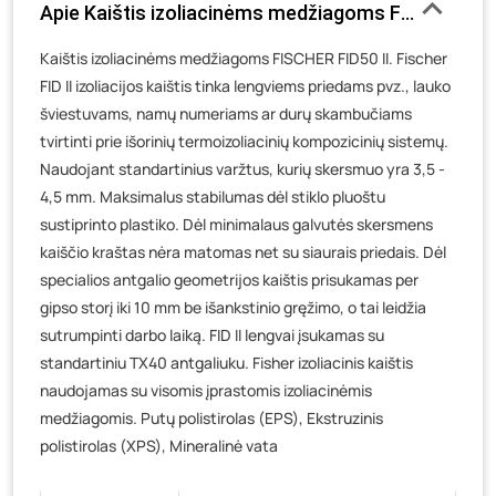
Apie Kaištis izoliacinėms medžiagoms FISCHER FID5
Veteranų g. 11, Visaginas
- 0 vienetų
Kaištis izoliacinėms medžiagoms FISCHER FID50 II. Fischer
Baravykų g. 1, Druskininkai
- 0 vienetų
FID II izoliacijos kaištis tinka lengviems priedams pvz., lauko
Vilniaus g. 89D, Ukmergė
- 0 vienetų
šviestuvams, namų numeriams ar durų skambučiams
K. Donelaičio g. 17, Rokiškis
- 0 vienetų
tvirtinti prie išorinių termoizoliacinių kompozicinių sistemų.
Šaltupės g. 64, Zarasai
- 0 vienetų
Naudojant standartinius varžtus, kurių skersmuo yra 3,5 -
4,5 mm. Maksimalus stabilumas dėl stiklo pluoštu
sustiprinto plastiko. Dėl minimalaus galvutės skersmens
kaiščio kraštas nėra matomas net su siaurais priedais. Dėl
specialios antgalio geometrijos kaištis prisukamas per
gipso storį iki 10 mm be išankstinio gręžimo, o tai leidžia
sutrumpinti darbo laiką. FID II lengvai įsukamas su
standartiniu TX40 antgaliuku. Fisher izoliacinis kaištis
naudojamas su visomis įprastomis izoliacinėmis
medžiagomis. Putų polistirolas (EPS), Ekstruzinis
polistirolas (XPS), Mineralinė vata