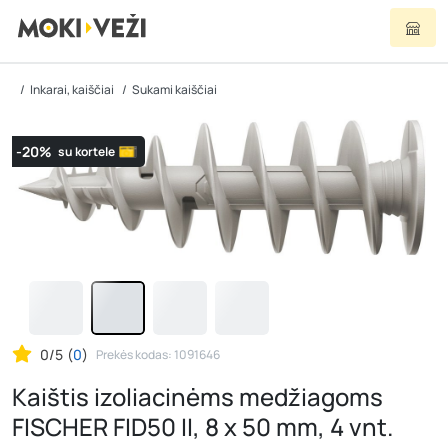
Inkarai, kaiščiai
Sukami kaiščiai
-20%
su kortele
0/5
(
0
)
Prekės kodas: 1091646
Kaištis izoliacinėms medžiagoms
FISCHER FID50 II, 8 x 50 mm, 4 vnt.