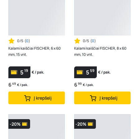
0/5
(
0
)
0/5
(
0
)
Kalami kaiščiai FISCHER, 6 x 60
Kalami kaiščiai FISCHER, 8 x 60
mm, 15 vnt.
mm, 10 vnt.
19
59
5
5
€ / pak.
€ / pak.
6
49
6
99
€ / pak.
€ / pak.
Į krepšelį
Į krepšelį
-20%
-20%