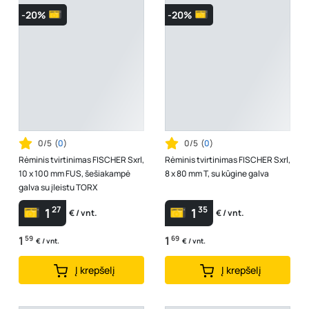
-20%
-20%
0/5
(
0
)
0/5
(
0
)
Rėminis tvirtinimas FISCHER Sxrl,
Rėminis tvirtinimas FISCHER Sxrl,
10 x 100 mm FUS, šešiakampė
8 x 80 mm T, su kūgine galva
galva su įleistu TORX
27
35
1
1
€ / vnt.
€ / vnt.
1
59
1
69
€ / vnt.
€ / vnt.
Į krepšelį
Į krepšelį