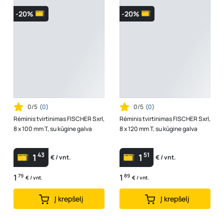
-20%
-20%
0/5
(
0
)
0/5
(
0
)
Rėminis tvirtinimas FISCHER Sxrl,
Rėminis tvirtinimas FISCHER Sxrl,
8 x 100 mm T, su kūgine galva
8 x 120 mm T, su kūgine galva
43
51
1
1
€ / vnt.
€ / vnt.
1
79
1
89
€ / vnt.
€ / vnt.
Į krepšelį
Į krepšelį