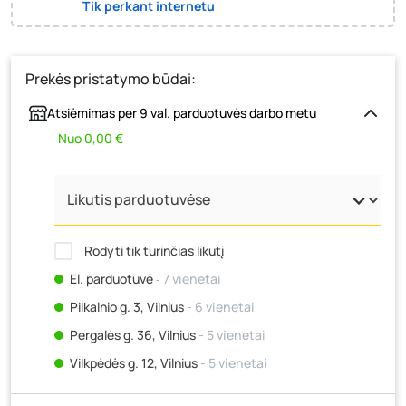
Tik perkant internetu
Prekės pristatymo būdai:
Atsiėmimas per 9 val. parduotuvės darbo metu
Nuo 0,00 €
Rodyti tik turinčias likutį
El. parduotuvė
‐ 7 vienetai
Pilkalnio g. 3, Vilnius
- 6 vienetai
Pergalės g. 36, Vilnius
- 5 vienetai
Vilkpėdės g. 12, Vilnius
- 5 vienetai
Ateities g. 15, Vilnius
- 5 vienetai