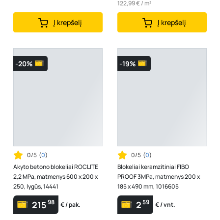
122,99 € / m³
Į krepšelį
Į krepšelį
-20%
-19%
0/5
(
0
)
0/5
(
0
)
Akyto betono blokeliai ROCLITE
Blokeliai keramzitiniai FIBO
2,2 MPa, matmenys 600 x 200 x
PROOF 3MPa, matmenys 200 x
250, lygūs, 14441
185 x 490 mm, 1016605
98
59
215
2
€ / pak.
€ / vnt.