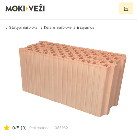
Statybiniai blokai
Keraminiai blokeliai ir sąramos
0/5
(
0
)
Prekės kodas: 1088952