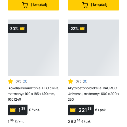
Į krepšelį
Į krepšelį
-30%
-22%
0/5
(
0
)
0/5
(
0
)
Blokeliai keramzitiniai FIBO 3MPa,
Akyto betono blokeliai BAUROC
matmenys 100 x 185 x 490 mm,
Universal, matmenys 600 x 200 x
1001249
250
39
38
1
221
€ / vnt.
€ / pak.
1
99
282
58
€ / vnt.
€ / pak.