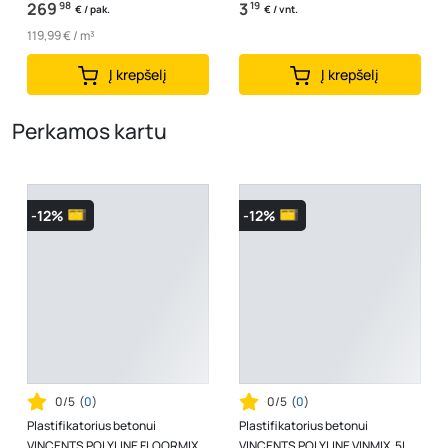
269
98
3
19
€ / pak.
€ / vnt.
119,99 € / m³
Į krepšelį
Į krepšelį
Perkamos kartu
-12%
-12%
0/5
(
0
)
0/5
(
0
)
Plastifikatorius betonui
Plastifikatorius betonui
VINCENTS POLYLINE FLOORMIX,
VINCENTS POLYLINE VINMIX, 5L