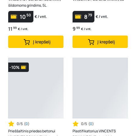
šildomoms grindims, 5L
50
79
10
8
€ / vnt.
€ / vnt.
11
99
9
99
€ / vnt.
€ / vnt.
Į krepšelį
Į krepšelį
-10%
0/5
(
0
)
0/5
(
0
)
Prieššaltinis priedas betonui
Plastifikatorius VINCENTS