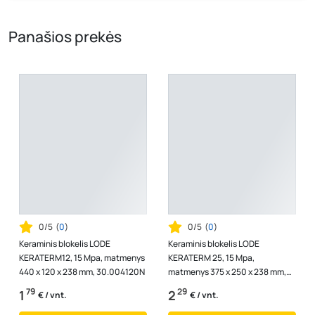
kaina, kuri galioja pirkimo metu.
Panašios prekės
0/5
(
0
)
0/5
(
0
)
Keraminis blokelis LODE
Keraminis blokelis LODE
KERATERM12, 15 Mpa, matmenys
KERATERM 25, 15 Mpa,
440 x 120 x 238 mm, 30.004120N
matmenys 375 x 250 x 238 mm,
30.004250N
79
29
1
2
€ / vnt.
€ / vnt.