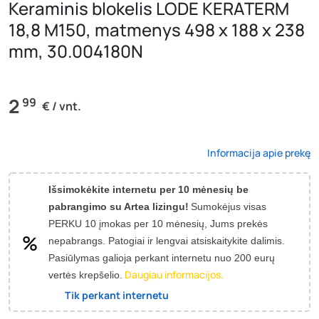
Keraminis blokelis LODE KERATERM
18,8 M150, matmenys 498 x 188 x 238
mm, 30.004180N
2
99
€ / vnt.
Informacija apie prekę
Išsimokėkite internetu per 10 mėnesių be
pabrangimo su Artea lizingu!
Sumokėjus visas
PERKU 10 įmokas per 10 mėnesių, Jums prekės
nepabrangs.
Patogiai ir lengvai atsiskaitykite dalimis.
Pasiūlymas galioja perkant internetu nuo 200 eurų
Daugiau informacijos.
vertės krepšelio.
Tik perkant internetu