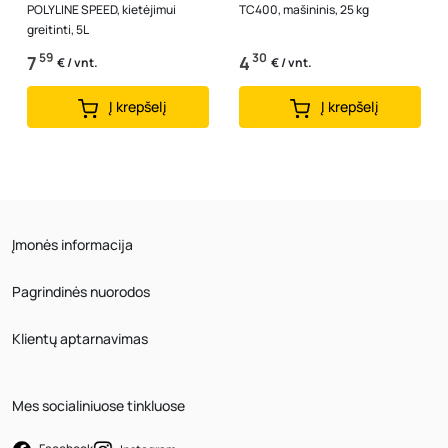
POLYLINE SPEED, kietėjimui
TC400, mašininis, 25 kg
greitinti, 5L
59
30
7
4
€ / vnt.
€ / vnt.
Į krepšelį
Į krepšelį
Įmonės informacija
Pagrindinės nuorodos
Klientų aptarnavimas
Mes socialiniuose tinkluose