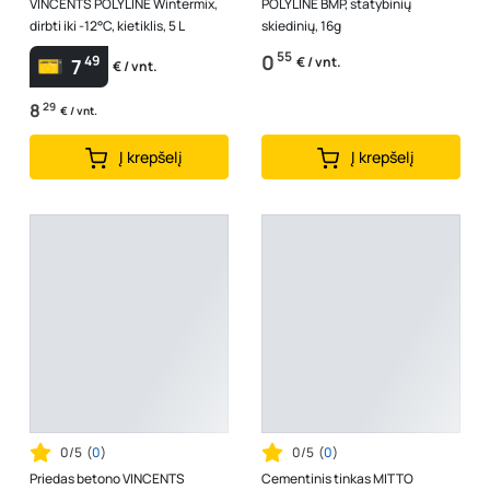
VINCENTS POLYLINE Wintermix,
POLYLINE BMP, statybinių
dirbti iki -12°C, kietiklis, 5 L
skiedinių, 16g
55
0
49
€ / vnt.
7
€ / vnt.
8
29
€ / vnt.
Į krepšelį
Į krepšelį
0/5
(
0
)
0/5
(
0
)
Priedas betono VINCENTS
Cementinis tinkas MITTO