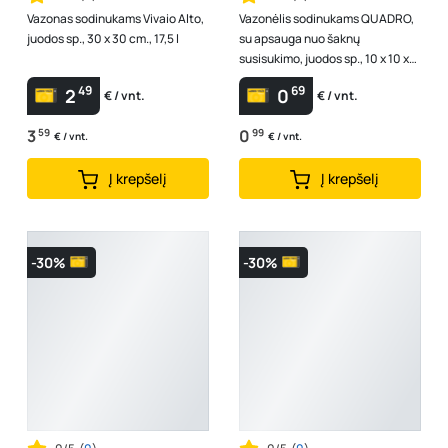
Vazonas sodinukams Vivaio Alto,
Vazonėlis sodinukams QUADRO,
juodos sp., 30 x 30 cm., 17,5 l
su apsauga nuo šaknų
susisukimo, juodos sp., 10 x 10 x
17 cm., 1,4 l
49
69
2
0
€ / vnt.
€ / vnt.
3
59
0
99
€ / vnt.
€ / vnt.
Į krepšelį
Į krepšelį
-30%
-30%