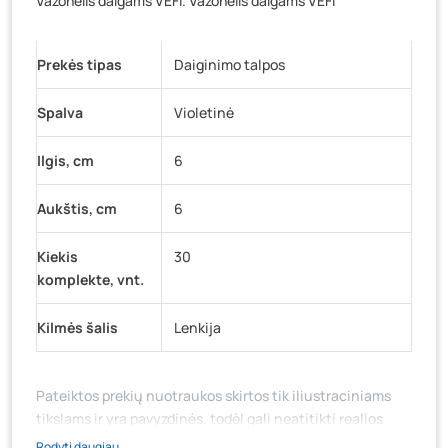
Vazonėlis daigams VEFI. Vazonėlis daigams VEFI
Baravykų g. 1, Druskininkai
- 0 vienetų
Vilniaus g. 89D, Ukmergė
- 0 vienetų
Prekės tipas
K. Donelaičio g. 17, Rokiškis
Daiginimo talpos
- 0 vienetų
Šaltupės g. 64, Zarasai
- 0 vienetų
Spalva
Violetinė
Ilgis, cm
6
Aukštis, cm
6
Kiekis
30
komplekte, vnt.
Kilmės šalis
Lenkija
Pateiktos prekių nuotraukos skirtos tik iliustraciniams
tikslams ir yra pavyzdinės, todėl gali neatitikti realios
prekių ir jų pakuotės išvaizdos, komplektacijos, spalvos ar
Rodyti daugiau