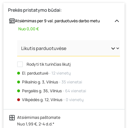
Prekės pristatymo būdai:
Atsiėmimas per 9 val. parduotuvės darbo metu
Nuo 0,00 €
Rodyti tik turinčias likutį
El. parduotuvė
‐ 12 vienetų
Pilkalnio g. 3, Vilnius
- 35 vienetai
Pergalės g. 36, Vilnius
- 64 vienetai
Vilkpėdės g. 12, Vilnius
- 0 vienetų
Ateities g. 15, Vilnius
- 5 vienetai
Atsiėmimas paštomate
Kauno r., Narsiečių k., Vytauto g. 183, Kaunas
- 26
vienetai
Nuo 1,99 €, 2-4 d.d.*