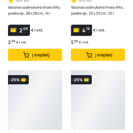
0/5
(
0
)
0/5
(
0
)
Vazonas sodinukams Vivaio Alto,
Vazonas sodinukams Vivaio Alto,
juodos sp., 28 x 28 cm., 14 l
juodos sp., 33 x 33 cm., 25 l
09
19
2
4
€ / vnt.
€ / vnt.
2
99
5
99
€ / vnt.
€ / vnt.
Į krepšelį
Į krepšelį
-29%
-29%