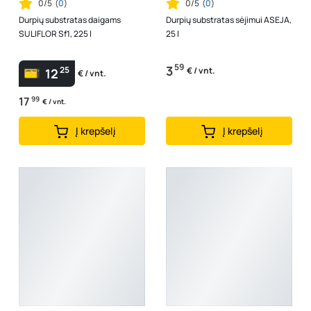
0/5
(
0
)
0/5
(
0
)
Durpių substratas daigams
Durpių substratas sėjimui ASEJA,
SULIFLOR Sf1, 225 l
25 l
59
3
25
€ / vnt.
12
€ / vnt.
17
99
€ / vnt.
Į krepšelį
Į krepšelį