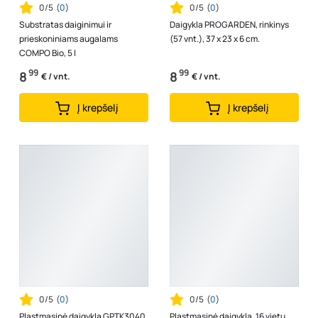
0/5
(
0
)
0/5
(
0
)
Substratas daiginimui ir
Daigykla PROGARDEN, rinkinys
prieskoniniams augalams
(57 vnt.), 37 x 23 x 6 cm.
COMPO Bio, 5 l
99
99
8
8
€ / vnt.
€ / vnt.
Į krepšelį
Į krepšelį
0/5
(
0
)
0/5
(
0
)
Plastmasinė daigykla GPTK3040,
Plastmasinė daigykla, 16 vietų