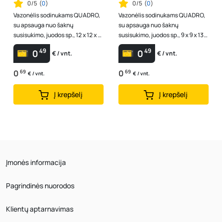
0/5
(
0
)
0/5
(
0
)
Vazonėlis sodinukams QUADRO,
Vazonėlis sodinukams QUADRO,
su apsauga nuo šaknų
su apsauga nuo šaknų
susisukimo, juodos sp., 12 x 12 x 13
susisukimo, juodos sp., 9 x 9 x 13
cm., 1,7 l
cm., 0,9 l
49
49
0
0
€ / vnt.
€ / vnt.
0
69
0
69
€ / vnt.
€ / vnt.
Į krepšelį
Į krepšelį
Įmonės informacija
Pagrindinės nuorodos
Klientų aptarnavimas