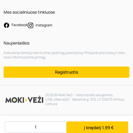
Mes socialiniuose tinkluose
Facebook
Instagram
Naujienlaiškis
Kiekvieną mėnesį mes turime ypatingų pasiūlymų! Prisijunk prie mūsų ir mes
tave informuosime pirmąjį.
Registruotis
2026 © Moki Veži – Visos teisės saugomos.
UAB „Makveža“. Vakarinė g. 105, LT-06275 Vilnius,
Lietuva
Į krepšelį
1,99 €