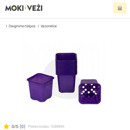
Daiginimo talpos
Vazonėliai
0/5
(
0
)
Prekės kodas: 1088865