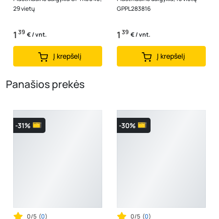
29 vietų
GPPL283816
39
39
1
1
€ / vnt.
€ / vnt.
Į krepšelį
Į krepšelį
Panašios prekės
-31%
-30%
0/5
(
0
)
0/5
(
0
)