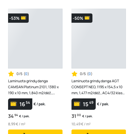
-53%
-50%
0/5
(
0
)
0/5
(
0
)
Laminuota grindų danga
Laminuota grindų danga AGT
CAMSAN Platinum 2101, 1380 x
CONSEPT NEO, 1195 x 154,5 x 10
190 x 10 mm, 1,840 m2/dėž.,
mm, 1,477 m2/dėž., AC4/32 klasė,
AC4/32 klasė, V4, spl. ąžuolas
V4, spl. "Moderna"
54
49
16
15
€ / pak.
€ / pak.
"Barok"
34
94
31
00
€ / pak.
€ / pak.
8,99 € / m²
10,49 € / m²