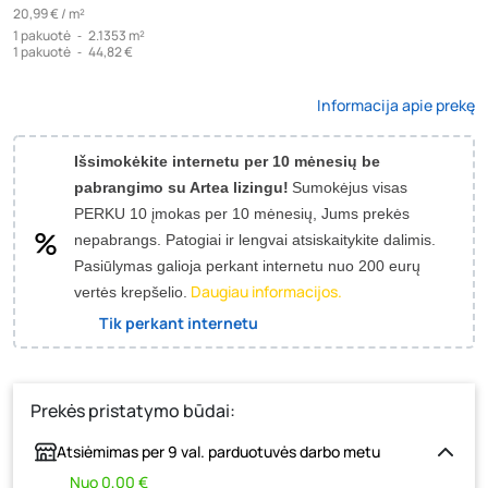
20,99 € /
m²
1
pakuotė
‐
2.1353 m²
1
pakuotė
‐
44,82 €
Informacija apie prekę
Išsimokėkite internetu per 10 mėnesių be
pabrangimo su Artea lizingu!
Sumokėjus visas
PERKU 10 įmokas per 10 mėnesių, Jums prekės
nepabrangs.
Patogiai ir lengvai atsiskaitykite dalimis.
Pasiūlymas galioja perkant internetu nuo 200 eurų
Daugiau informacijos.
vertės krepšelio.
Tik perkant internetu
Prekės pristatymo būdai:
Atsiėmimas per 9 val. parduotuvės darbo metu
Nuo 0,00 €