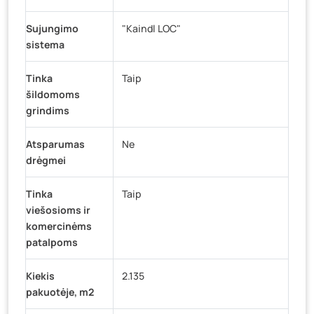
Sujungimo
"Kaindl LOC"
sistema
Tinka
Taip
šildomoms
grindims
Atsparumas
Ne
drėgmei
Tinka
Taip
viešosioms ir
komercinėms
patalpoms
Kiekis
2.135
pakuotėje, m2