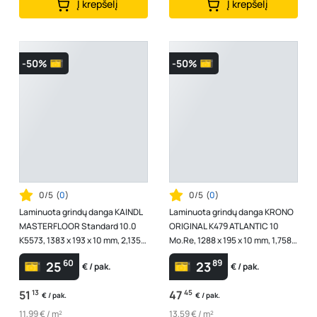
Į krepšelį
Į krepšelį
-50%
-50%
0/5
(
0
)
0/5
(
0
)
Laminuota grindų danga KAINDL
Laminuota grindų danga KRONO
MASTERFLOOR Standard 10.0
ORIGINAL K479 ATLANTIC 10
K5573, 1383 x 193 x 10 mm, 2,135
Mo.Re, 1288 x 195 x 10 mm, 1,758
m2/dėž., AC4/32 klasė, V4, spl....
m2/dėž., AC5/33 klasė, V4, spl. ...
60
89
25
23
€ / pak.
€ / pak.
51
13
47
45
€ / pak.
€ / pak.
11,99 € / m²
13,59 € / m²