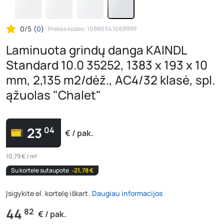
0/5
(
0
)
Prekės kodas: 1088034 1069999
Laminuota grindų danga KAINDL
Standard 10.0 35252, 1383 x 193 x 10
mm, 2,135 m2/dėž., AC4/32 klasė, spl.
ąžuolas "Chalet"
23
04
€ / pak.
10,79 € / m²
Su kortele sutaupote
‐21,78 €
Įsigykite el. kortelę iškart.
Daugiau informacijos
44
82
€ / pak.