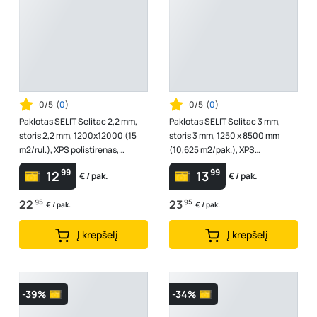
0/5
(
0
)
0/5
(
0
)
Paklotas SELIT Selitac 2,2 mm,
Paklotas SELIT Selitac 3 mm,
storis 2,2 mm, 1200x12000 (15
storis 3 mm, 1250 x 8500 mm
m2/rul.), XPS polistirenas,
(10,625 m2/pak.), XPS
Išlygina nelygumus iki 1mm, in...
polistirenas, išlygina grindų
99
99
12
13
€ / pak.
€ / pak.
pagrindo n...
22
95
23
95
€ / pak.
€ / pak.
Į krepšelį
Į krepšelį
-39%
-34%