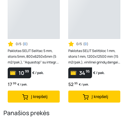
0/5
(
0
)
0/5
(
0
)
Paklotas SELIT Selitac 5 mm,
Paklotas SELIT Selitbloc 1 mm,
storis 5mm, 800x6250x5mm (5
storis 1 mm, 1200x12500 mm (15
m2/pak.), "Aquastop" su integr.
m2/pak.), vinilinei grindų dangai,
garų izoliac. plėv., XPS polist...
išlygina iki 0,5mm, tin...
99
95
10
34
€ / pak.
€ / pak.
17
99
52
95
€ / pak.
€ / pak.
Į krepšelį
Į krepšelį
Panašios prekės