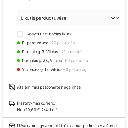
Rodyti tik turinčias likutį
El. parduotuvė
‐ 26 pakuotės
Pilkalnio g. 3, Vilnius
- 21 pakuotė
Pergalės g. 36, Vilnius
- 50 pakuočių
Vilkpėdės g. 12, Vilnius
- 0 pakuočių
Ateities g. 15, Vilnius
- 42 pakuotės
Atsiėmimas paštomate negalimas
Kauno r., Narsiečių k., Vytauto g. 183, Kaunas
- 20
pakuočių
Šilutės pl. 83A, Klaipėda
- 0 pakuočių
Pristatymas kurjeriu
Nuo 19,60 €, 2-4 d.d.*
Pramonės g. 7, Šiauliai
- 44 pakuotės
Klaipėdos g. 170R, Panevėžys
- 20 pakuočių
Užsakymui įgyvendinti trūkstamas prekes pervežame