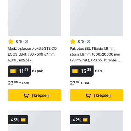
0/5
(
0
)
0/5
(
0
)
Medžio plaušo plokštė STEICO
Paklotas SELIT Basic 1,6 mm,
ECOSILENT, 790 x 590 x 7 mm,
storis 1,6 mm, 1000x20000 mm
6,9915 m2/pak.
(20 m2/rul.), XPS polistirenas,
išlygina nelygumus iki 0,5mm, ...
49
39
11
15
€ / pak.
€ / rul.
23
00
27
95
€ / pak.
€ / rul.
Į krepšelį
Į krepšelį
-43%
-42%