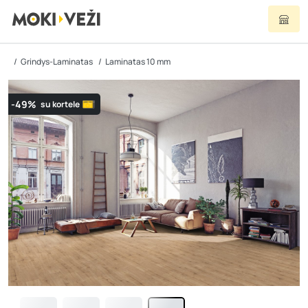
Grindys-Laminatas
Laminatas 10 mm
-49%
su kortele