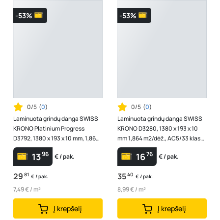
-53%
-53%
0/5
(
0
)
0/5
(
0
)
Laminuota grindų danga SWISS
Laminuota grindų danga SWISS
KRONO Platinium Progress
KRONO D3280, 1380 x 193 x 10
D3792, 1380 x 193 x 10 mm, 1,864
mm 1,864 m2/dėž., AC5/33 klasė,
m2/dėž., AC4/32 klasė, V4, spl. ...
spl. "Roble Selva"
96
76
13
16
€ / pak.
€ / pak.
29
81
35
40
€ / pak.
€ / pak.
7,49 € / m²
8,99 € / m²
Į krepšelį
Į krepšelį