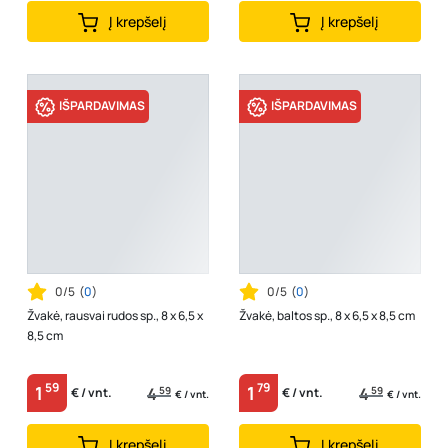
Į krepšelį
Į krepšelį
IŠPARDAVIMAS
IŠPARDAVIMAS
0/5
(
0
)
0/5
(
0
)
Žvakė, rausvai rudos sp., 8 x 6,5 x
Žvakė, baltos sp., 8 x 6,5 x 8,5 cm
8,5 cm
59
79
1
1
4
59
4
59
€ / vnt.
€ / vnt.
€ / vnt.
€ / vnt.
Į krepšelį
Į krepšelį