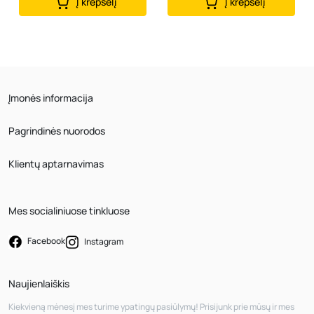
Į krepšelį
Į krepšelį
Įmonės informacija
Pagrindinės nuorodos
Klientų aptarnavimas
Mes socialiniuose tinkluose
Facebook
Instagram
Naujienlaiškis
Kiekvieną mėnesį mes turime ypatingų pasiūlymų! Prisijunk prie mūsų ir mes