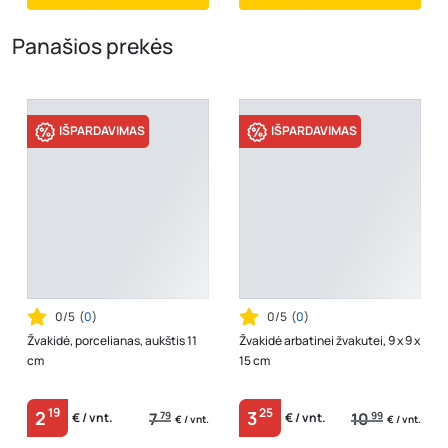
Panašios prekės
IŠPARDAVIMAS
IŠPARDAVIMAS
0/5
(
0
)
0/5
(
0
)
Žvakidė, porcelianas, aukštis 11
Žvakidė arbatinei žvakutei, 9 x 9 x
cm
15 cm
19
25
2
3
7
79
10
99
€ / vnt.
€ / vnt.
€ / vnt.
€ / vnt.