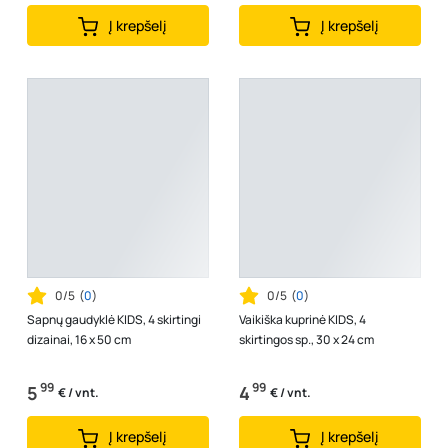
Į krepšelį
Į krepšelį
0/5
(
0
)
0/5
(
0
)
Sapnų gaudyklė KIDS, 4 skirtingi
Vaikiška kuprinė KIDS, 4
dizainai, 16 x 50 cm
skirtingos sp., 30 x 24 cm
99
99
5
4
€ / vnt.
€ / vnt.
Į krepšelį
Į krepšelį