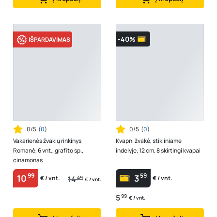
-40%
IŠPARDAVIMAS
0/5
(
0
)
0/5
(
0
)
Vakarienės žvakių rinkinys
Kvapni žvakė, stikliniame
Romanė, 6 vnt., grafito sp.,
indelyje, 12 cm, 8 skirtingi kvapai
cinamonas
99
59
10
3
14
49
€ / vnt.
€ / vnt.
€ / vnt.
5
99
€ / vnt.