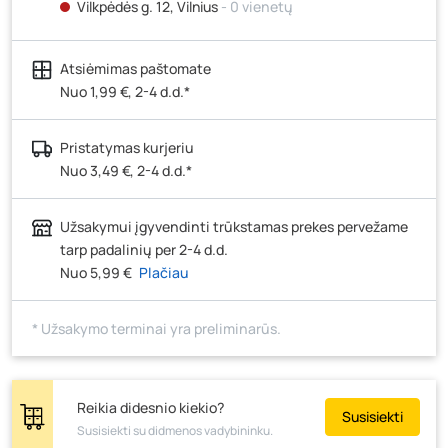
Vilkpėdės g. 12, Vilnius
- 0 vienetų
Ateities g. 15, Vilnius
- 0 vienetų
Atsiėmimas paštomate
Kauno r., Narsiečių k., Vytauto g. 183, Kaunas
- 1
vienetas
Nuo 1,99 €, 2-4 d.d.*
Šilutės pl. 83A, Klaipėda
- 0 vienetų
Pristatymas kurjeriu
Pramonės g. 7, Šiauliai
- 0 vienetų
Nuo 3,49 €, 2-4 d.d.*
Klaipėdos g. 170R, Panevėžys
- 0 vienetų
Santaikos g. 26B, Alytus
- 0 vienetų
Užsakymui įgyvendinti trūkstamas prekes pervežame
J. Basanavičiaus g. 6, Utena
- 0 vienetų
tarp padalinių per 2-4 d.d.
Nuo 5,99 €
Plačiau
Novočėbės k. 3, Kėdainiai
- 12 vienetų
Kauno g. 160, Marijampolė
- 10 vienetų
* Užsakymo terminai yra preliminarūs.
Skuodo g. 41, Mažeikiai
- 0 vienetų
Tiekimo g. 4, Biržai
- 0 vienetų
Žemaičių g. 2, Raseiniai
- 0 vienetų
Reikia didesnio kiekio?
Susisiekti
Susisiekti su didmenos vadybininku.
Pramonės g. 6E, Šilutė
- 0 vienetų