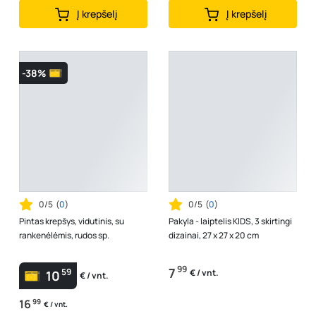
Į krepšelį
Į krepšelį
-38%
0/5
(
0
)
0/5
(
0
)
Pintas krepšys, vidutinis, su
Pakyla - laiptelis KIDS, 3 skirtingi
rankenėlėmis, rudos sp.
dizainai, 27 x 27 x 20 cm
99
7
59
€ / vnt.
10
€ / vnt.
16
99
€ / vnt.