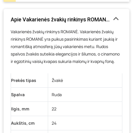
Gedimino g. 54, Tauragė
- 0 vienetų
Luokės g. 82, Telšiai
- 0 vienetų
Apie Vakarienės žvakių rinkinys ROMANĖ, rudos sp.
Veteranų g. 11, Visaginas
- 0 vienetų
Vakarienės žvakių rinkinys ROMANĖ. Vakarienės žvakių
Baravykų g. 1, Druskininkai
- 0 vienetų
rinkinys ROMANĖ yra puikus pasirinkimas kuriant jaukią ir
Vilniaus g. 89D, Ukmergė
- 0 vienetų
romantišką atmosferą jūsų vakarienės metu. Rudos
K. Donelaičio g. 17, Rokiškis
- 0 vienetų
spalvos žvakės suteikia elegancijos ir šilumos, o cinamono
Šaltupės g. 64, Zarasai
- 0 vienetų
ir egzotinių vaisių kvapas sukuria malonų ir kvapnų foną.
Prekės tipas
Žvakė
Spalva
Ruda
Ilgis, mm
22
Aukštis, cm
24