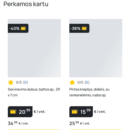
Perkamos kartu
-40%
-38%
0/5
(
0
)
0/5
(
0
)
Serviravimo dubuo, baltos sp., 29
Pintas krepšys, didelis, su
x 7 cm
rankenėlėmis, rudos sp.
99
99
20
15
€ / vnt.
€ / vnt.
34
99
25
99
€ / vnt.
€ / vnt.