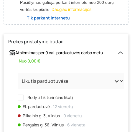
Pasiūlymas galioja perkant internetu nuo 200 eurų
Daugiau informacijos.
vertės krepšelio.
Tik perkant internetu
Prekės pristatymo būdai:
Atsiėmimas per 9 val. parduotuvės darbo metu
Nuo 0,00 €
Rodyti tik turinčias likutį
El. parduotuvė
‐ 12 vienetų
Pilkalnio g. 3, Vilnius
- 0 vienetų
Pergalės g. 36, Vilnius
- 6 vienetai