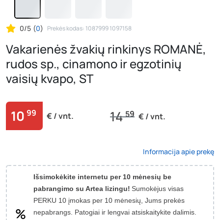
0/5
(
0
)
Prekės kodas: 1087999 1097158
Vakarienės žvakių rinkinys ROMANĖ,
rudos sp., cinamono ir egzotinių
vaisių kvapo, ST
10
99
14
59
€ / vnt.
€ / vnt.
Informacija apie prekę
Išsimokėkite internetu per 10 mėnesių be
pabrangimo su Artea lizingu!
Sumokėjus visas
PERKU 10 įmokas per 10 mėnesių, Jums prekės
nepabrangs.
Patogiai ir lengvai atsiskaitykite dalimis.