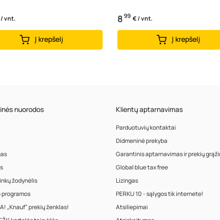
99
8
 / vnt.
€ / vnt.
Į krepšelį
Į krepšelį
inės nuorodos
Klientų aptarnavimas
Parduotuvių kontaktai
Didmeninė prekyba
gas
Garantinis aptarnavimas ir prekių grąž
s
Global blue tax free
inkų žodynėlis
Lizingas
o programos
PERKU 10 - sąlygos tik internete!
! „Knauf“ prekių ženklas!
Atsiliepimai