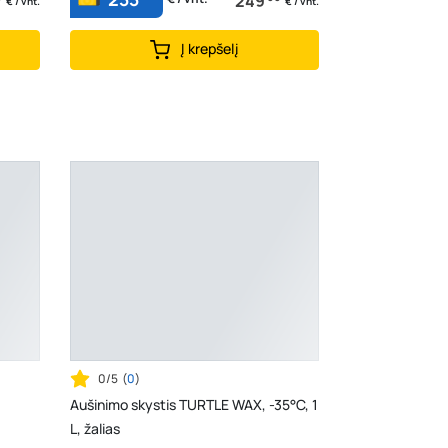
249
€ / vnt.
€ / vnt.
Į krepšelį
0/5
(
0
)
Aušinimo skystis TURTLE WAX, -35°C, 1
L, žalias