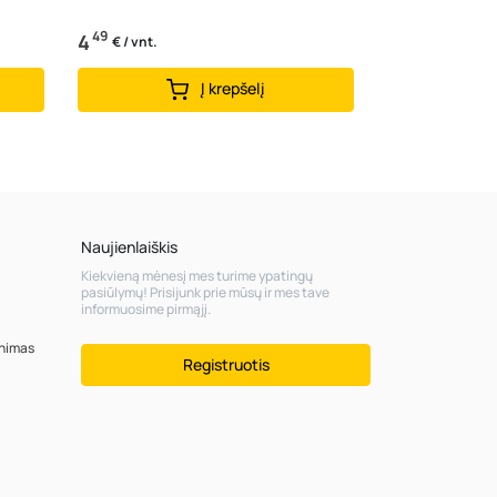
49
4
€ / vnt.
Į krepšelį
Naujienlaiškis
Kiekvieną mėnesį mes turime ypatingų
pasiūlymų! Prisijunk prie mūsų ir mes tave
informuosime pirmąjį.
inimas
Registruotis