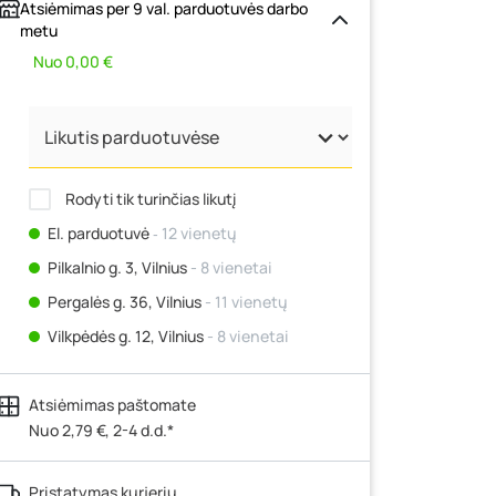
Atsiėmimas per 9 val. parduotuvės darbo
metu
Nuo 0,00 €
Rodyti tik turinčias likutį
El. parduotuvė
‐ 12 vienetų
Pilkalnio g. 3, Vilnius
- 8 vienetai
Pergalės g. 36, Vilnius
- 11 vienetų
Vilkpėdės g. 12, Vilnius
- 8 vienetai
Ateities g. 15, Vilnius
- 8 vienetai
Atsiėmimas paštomate
Kauno r., Narsiečių k., Vytauto g. 183,
Kaunas
Nuo 2,79 €, 2-4 d.d.*
- 17 vienetų
Šilutės pl. 83A, Klaipėda
- 0 vienetų
Pristatymas kurjeriu