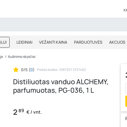
K
LUI
LEIDINIAI
VEŽANTI KAINA
PARDUOTUVĖS
AKCIJOS
BLOGAS
IŠPARDAVIMAS
ja
Aušinimo skysčiai
0/5
(
0
)
Prekės kodas: 1087301 1037462
Distiliuotas vanduo ALCHEMY,
parfumuotas, PG-036, 1 L
2
89
€ / vnt.