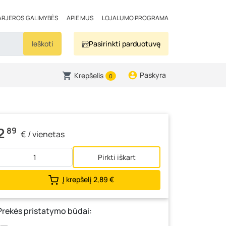
ARJEROS GALIMYBĖS
APIE MUS
LOJALUMO PROGRAMA
Ieškoti
Pasirinkti parduotuvę
Paskyra
Krepšelis
0
2
89
€ / vienetas
Pirkti iškart
Į krepšelį
2,89 €
Prekės pristatymo būdai: