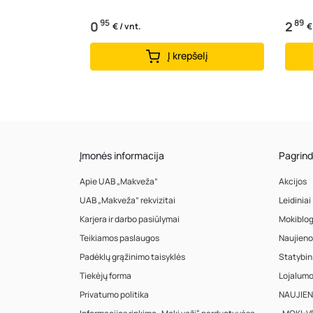
95
89
0
2
€ / vnt.
€
Į krepšelį
Įmonės informacija
Pagrind
Apie UAB „Makveža”
Akcijos
UAB „Makveža” rekvizitai
Leidiniai
Karjera ir darbo pasiūlymai
Mokiblo
Teikiamos paslaugos
Naujieno
Padėklų grąžinimo taisyklės
Statybin
Tiekėjų forma
Lojalum
Privatumo politika
NAUJIENA