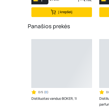
1
€ / vnt.
Į krepšelį
Panašios prekės
0/5
(
0
)
0
Distiliuotas vanduo BOKER, 1l
Disti
parfu