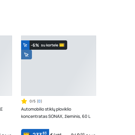
K. Donelaičio g. 17, Rokiškis
- 0 vienetų
Šaltupės g. 64, Zarasai
- 0 vienetų
-6%
su kortele
0/5
(
0
)
LE
Automobilio stiklų ploviklio
koncentratas SONAX, žieminis, 60 L
83
233
0
00
€ / vnt.