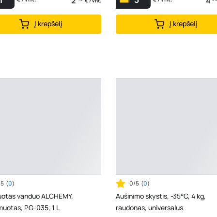
2
4
€ / vnt.
Į krepšelį
Į krepšelį
/5
(
0
)
0/5
(
0
)
liuotas vanduo ALCHEMY,
Aušinimo skystis, -35°C, 4 kg,
muotas, PG-035, 1 L
raudonas, universalus