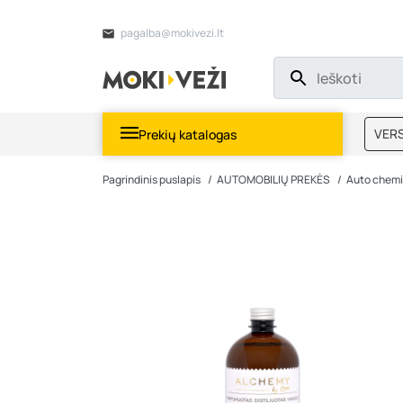
pagalba@mokivezi.lt
VERS
Prekių katalogas
MOKI
Pagrindinis puslapis
AUTOMOBILIŲ PREKĖS
Auto chemi