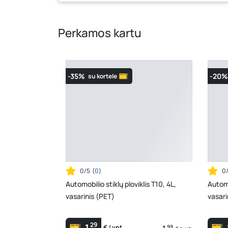
Perkamos kartu
-35%
-20%
su kortele
0/5
(
0
)
0
Automobilio stiklų ploviklis T10, 4L,
Automo
vasarinis (PET)
vasari
29
1
99
€ / vnt.