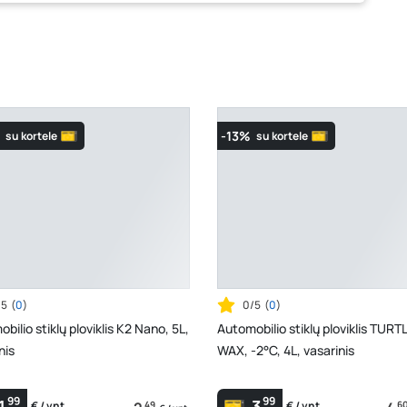
-13%
su kortele
su kortele
/5
(
0
)
0/5
(
0
)
bilio stiklų ploviklis K2 Nano, 5L,
Automobilio stiklų ploviklis TURT
nis
WAX, -2°C, 4L, vasarinis
99
99
1
3
49
6
€ / vnt.
€ / vnt.