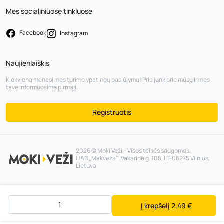
Mes socialiniuose tinkluose
Facebook
Instagram
Naujienlaiškis
Kiekvieną mėnesį mes turime ypatingų pasiūlymų! Prisijunk prie mūsų ir mes
tave informuosime pirmąjį.
Registruotis
2026 © Moki Veži – Visos teisės saugomos.
UAB „Makveža“. Vakarinė g. 105, LT-06275 Vilnius,
Lietuva
Į krepšelį
2,49 €