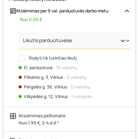
Atsiėmimas per 9 val. parduotuvės darbo metu
Nuo 0,00 €
Rodyti tik turinčias likutį
El. parduotuvė
‐ 10 vienetų
Pilkalnio g. 3, Vilnius
- 0 vienetų
Pergalės g. 36, Vilnius
- 0 vienetų
Vilkpėdės g. 12, Vilnius
- 1 vienetas
Ateities g. 15, Vilnius
- 0 vienetų
Atsiėmimas paštomate
Kauno r., Narsiečių k., Vytauto g. 183, Kaunas
- 0
vienetų
Nuo 1,99 €, 2-4 d.d.*
Šilutės pl. 83A, Klaipėda
- 1 vienetas