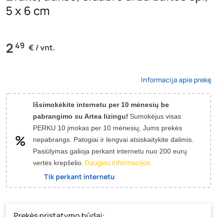
5 x 6 cm
2
49
€ / vnt.
Informacija apie prekę
Išsimokėkite internetu per 10 mėnesių be
pabrangimo su Artea lizingu!
Sumokėjus visas
PERKU 10 įmokas per 10 mėnesių, Jums prekės
nepabrangs.
Patogiai ir lengvai atsiskaitykite dalimis.
Pasiūlymas galioja perkant internetu nuo 200 eurų
Daugiau informacijos.
vertės krepšelio.
Tik perkant internetu
Prekės pristatymo būdai: