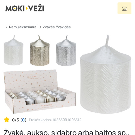
Namų aksesuarai
Žvakės, žvakidės
0/5
(
0
)
Prekės kodas: 1086599 1096512
Žvakė, aukso, sidabro arba baltos sp.,