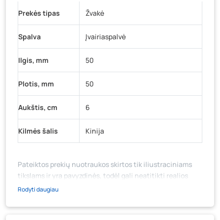
Prekės tipas
K. Donelaičio g. 17, Rokiškis
Žvakė
- 0 vienetų
Šaltupės g. 64, Zarasai
- 0 vienetų
Spalva
Įvairiaspalvė
Ilgis, mm
50
Plotis, mm
50
Aukštis, cm
6
Kilmės šalis
Kinija
Pateiktos prekių nuotraukos skirtos tik iliustraciniams
tikslams ir yra pavyzdinės, todėl gali neatitikti realios
prekių ir jų pakuotės išvaizdos, komplektacijos, spalvos ar
Rodyti daugiau
formos. Prekės aprašymas (ar video medžiaga su
aprašymu) yra bendrinio pobūdžio, jame nebūtinai