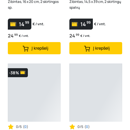
Žibintas, 16 x 20 cm, 2 skirtingos
Žibintas, 14,5 x 39 cm, 2 skirtingų
sp.
spalvų
99
99
14
14
€ / vnt.
€ / vnt.
24
99
24
99
€ / vnt.
€ / vnt.
Į krepšelį
Į krepšelį
-38%
0/5
(
0
)
0/5
(
0
)