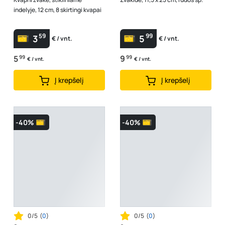
indelyje, 12 cm, 8 skirtingi kvapai
59
99
3
5
€ / vnt.
€ / vnt.
5
99
9
99
€ / vnt.
€ / vnt.
Į krepšelį
Į krepšelį
-40%
-40%
0/5
(
0
)
0/5
(
0
)