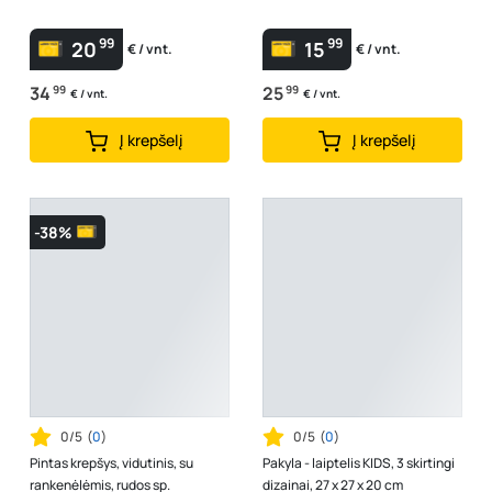
99
99
20
15
€ / vnt.
€ / vnt.
34
99
25
99
€ / vnt.
€ / vnt.
Į krepšelį
Į krepšelį
-38%
0/5
(
0
)
0/5
(
0
)
Pintas krepšys, vidutinis, su
Pakyla - laiptelis KIDS, 3 skirtingi
rankenėlėmis, rudos sp.
dizainai, 27 x 27 x 20 cm