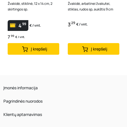
Žvakidė, stiklinė, 12 x 14 cm, 2
Žvakidė, arbatinei žvakutei,
skirtingos sp.
stiklas, rudos sp, aukštis 9 cm
29
3
99
€ / vnt.
4
€ / vnt.
7
99
€ / vnt.
Į krepšelį
Į krepšelį
Įmonės informacija
Pagrindinės nuorodos
Klientų aptarnavimas