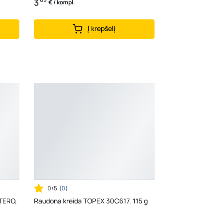
3
€ / kompl.
Į krepšelį
0/5
(
0
)
STERO,
Raudona kreida TOPEX 30C617, 115 g