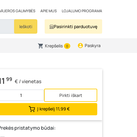
ARJEROS GALIMYBĖS
APIE MUS
LOJALUMO PROGRAMA
Ieškoti
Pasirinkti parduotuvę
Paskyra
Krepšelis
0
11
99
€ / vienetas
Pirkti iškart
Į krepšelį
11,99 €
Prekės pristatymo būdai: