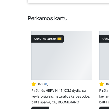
Perkamos kartu
-58%
-58%
su kortele
0/5
(
0
)
0
Pirštinės HERVIN, 11(XXL) dydis, su
Piršti
kevlaro siūlais, natūralios karvės odos,
kevlar
balta spalva, CE, BOOMERANG
balta