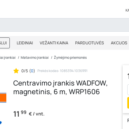
K
LUI
LEIDINIAI
VEŽANTI KAINA
PARDUOTUVĖS
AKCIJOS
BLOGAS
IŠPARDAVIMAS
ai įrankiai
Matavimo įrankiai
Žymėjimo priemonės
0/5
(
0
)
Prekės kodas: 1085394 1036991
Centravimo įrankis WADFOW,
magnetinis, 6 m, WRP1606
11
99
€ / vnt.