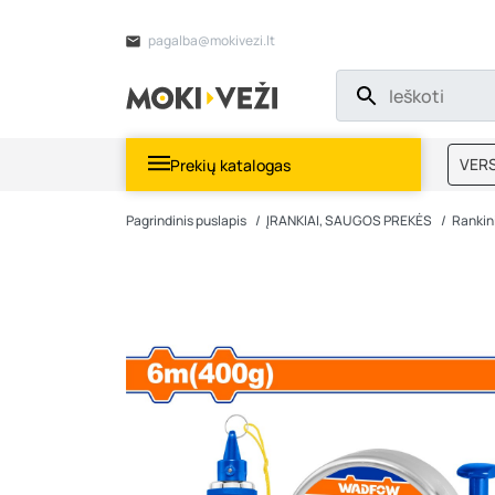
pagalba@mokivezi.lt
VERS
Prekių katalogas
MOKI
Pagrindinis puslapis
ĮRANKIAI, SAUGOS PREKĖS
Rankini