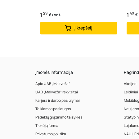
29
49
1
1
€ / vnt.
€ 
Į krepšelį
Įmonės informacija
Pagrind
Apie UAB „Makveža”
Akcijos
UAB „Makveža” rekvizitai
Leidiniai
Karjera ir darbo pasiūlymai
Mokiblo
Teikiamos paslaugos
Naujieno
Padėklų grąžinimo taisyklės
Statybin
Tiekėjų forma
Lojalum
Privatumo politika
NAUJIENA