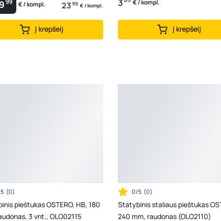
3
99
€ / kompl.
9
23
99
€ / kompl.
€ / kompl.
Į krepšelį
Į krepšelį
/5
(
0
)
0/5
(
0
)
binis pieštukas OSTERO, HB, 180
Statybinis staliaus pieštukas O
audonas, 3 vnt., OLO02115
240 mm, raudonas (OLO2110)