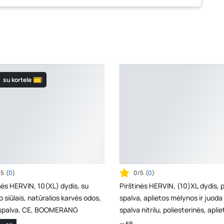
su kortele
/5
(
0
)
0/5
(
0
)
nės HERVIN, 10(XL) dydis, su
Pirštinės HERVIN, (10)XL dydis, p
o siūlais, natūralios karvės odos,
spalva, aplietos mėlynos ir juoda
 spalva, CE, BOOMERANG
spalva nitrilu, poliesterinės, apli
dvigubo ...
69