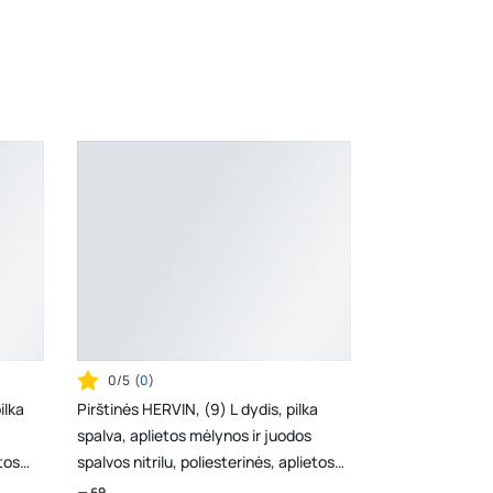
K. Donelaičio g. 17, Rokiškis
- 0 vienetų
Šaltupės g. 64, Zarasai
- 0 vienetų
0/5
(
0
)
ilka
Pirštinės HERVIN, (9) L dydis, pilka
spalva, aplietos mėlynos ir juodos
etos
spalvos nitrilu, poliesterinės, aplietos
dvigubo...
69