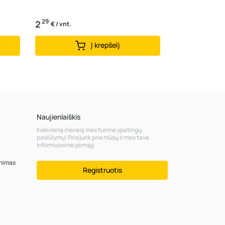
29
2
€ / vnt.
Į krepšelį
Naujienlaiškis
Kiekvieną mėnesį mes turime ypatingų
pasiūlymų! Prisijunk prie mūsų ir mes tave
informuosime pirmąjį.
inimas
Registruotis