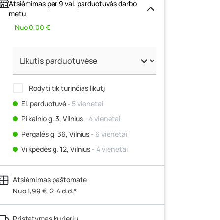
Atsiėmimas per 9 val. parduotuvės darbo
metu
Nuo 0,00 €
Rodyti tik turinčias likutį
El. parduotuvė
‐ 5 vienetai
Pilkalnio g. 3, Vilnius
- 4 vienetai
Pergalės g. 36, Vilnius
- 6 vienetai
Vilkpėdės g. 12, Vilnius
- 4 vienetai
Ateities g. 15, Vilnius
- 4 vienetai
Atsiėmimas paštomate
Kauno r., Narsiečių k., Vytauto g. 183,
Kaunas
Nuo 1,99 €, 2-4 d.d.*
- 3 vienetai
Šilutės pl. 83A, Klaipėda
- 0 vienetų
Pristatymas kurjeriu