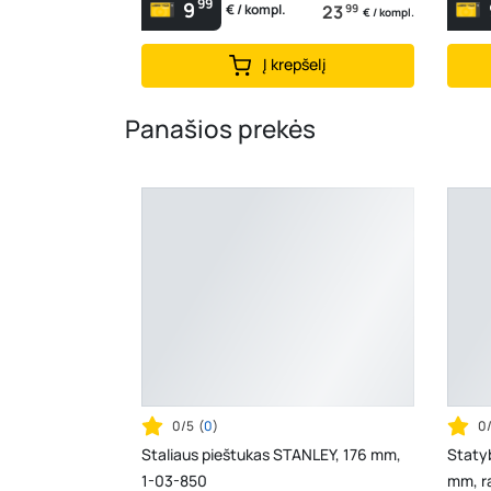
99
9
23
99
€ / kompl.
€ / kompl.
Į krepšelį
Panašios prekės
0/5
(
0
)
0
Staliaus pieštukas STANLEY, 176 mm,
Staty
1-03-850
mm, r