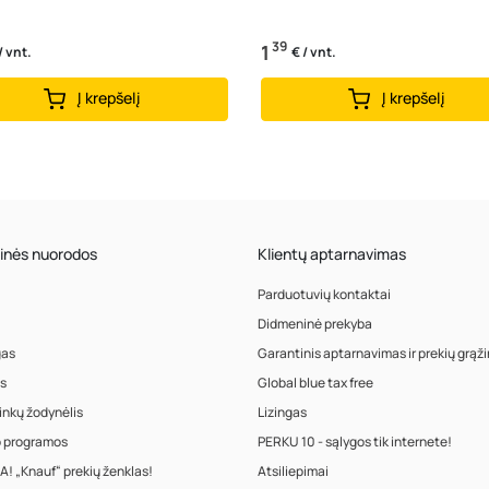
39
1
/ vnt.
€ / vnt.
Į krepšelį
Į krepšelį
inės nuorodos
Klientų aptarnavimas
Parduotuvių kontaktai
Didmeninė prekyba
gas
Garantinis aptarnavimas ir prekių grąž
s
Global blue tax free
inkų žodynėlis
Lizingas
o programos
PERKU 10 - sąlygos tik internete!
! „Knauf“ prekių ženklas!
Atsiliepimai