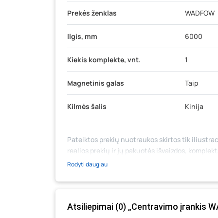
Prekės ženklas
WADFOW
Ilgis, mm
6000
Kiekis komplekte, vnt.
1
Magnetinis galas
Taip
Kilmės šalis
Kinija
Pateiktos prekių nuotraukos skirtos tik iliustrac
realios prekių ir jų pakuotės išvaizdos, komplek
medžiaga su aprašymu) yra bendrinio pobūdžio,
Rodyti daugiau
likutis ar kainos internetinėje parduotuvėje bei
prašome vadovautis ta kaina, kuri galioja pirki
Atsiliepimai (0) „Centravimo įrankis