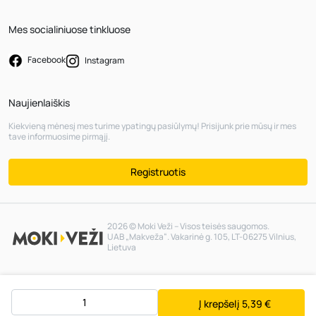
Mes socialiniuose tinkluose
Facebook
Instagram
Naujienlaiškis
Kiekvieną mėnesį mes turime ypatingų pasiūlymų! Prisijunk prie mūsų ir mes
tave informuosime pirmąjį.
Registruotis
2026 © Moki Veži – Visos teisės saugomos.
UAB „Makveža“. Vakarinė g. 105, LT-06275 Vilnius,
Lietuva
Į krepšelį
5,39 €