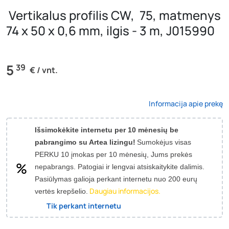
Vertikalus profilis CW, 75, matmenys
74 x 50 x 0,6 mm, ilgis - 3 m, J015990
5
39
€ / vnt.
Informacija apie prekę
Išsimokėkite internetu per 10 mėnesių be
pabrangimo su Artea lizingu!
Sumokėjus visas
PERKU 10 įmokas per 10 mėnesių, Jums prekės
nepabrangs.
Patogiai ir lengvai atsiskaitykite dalimis.
Pasiūlymas galioja perkant internetu nuo 200 eurų
Daugiau informacijos.
vertės krepšelio.
Tik perkant internetu