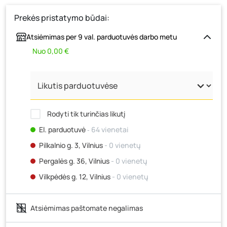
Prekės pristatymo būdai:
Atsiėmimas per 9 val. parduotuvės darbo metu
Nuo 0,00 €
Rodyti tik turinčias likutį
El. parduotuvė
‐ 64 vienetai
Pilkalnio g. 3, Vilnius
- 0 vienetų
Pergalės g. 36, Vilnius
- 0 vienetų
Vilkpėdės g. 12, Vilnius
- 0 vienetų
Ateities g. 15, Vilnius
- 0 vienetų
Atsiėmimas paštomate negalimas
Kauno r., Narsiečių k., Vytauto g. 183, Kaunas
- 0
vienetų