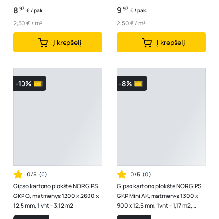
8
97
9
97
€ / pak.
€ / pak.
2,50 € / m²
2,50 € / m²
Į krepšelį
Į krepšelį
-10%
-8%
0/5
(
0
)
0/5
(
0
)
Gipso kartono plokštė NORGIPS
Gipso kartono plokštė NORGIPS
GKP Q, matmenys 1200 x 2600 x
GKP Mini AK, matmenys 1300 x
12,5 mm, 1 vnt - 3,12 m2
900 x 12,5 mm, 1vnt - 1,17 m2,
A340170055