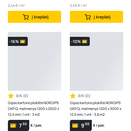
2,44 € / m²
2,50 € / m²
Į krepšelį
Į krepšelį
-16%
-10%
0/5
(
0
)
0/5
(
0
)
Gipso kartono plokštė NORGIPS
Gipso kartono plokštė NORGIPS
GKP Q, matmenys 1200 x 2500 x
GKP Q, matmenys 1200 x 3000 x
12,5 mm, 1 vnt - 3 m2
12,5 mm, 1 vnt - 3,6 m2
50
00
7
9
€ / pak.
€ / pak.