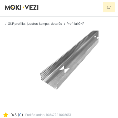
GKP profiliai, juostos, kampai, detalės
Profiliai GKP
0/5
(
0
)
Prekės kodas: 1084792 1008631