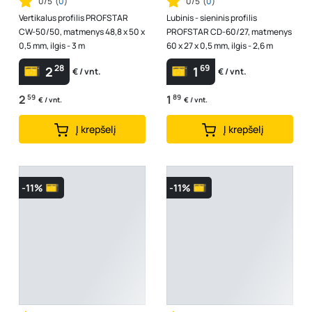
0/5
(
0
)
0/5
(
0
)
Vertikalus profilis PROFSTAR
Lubinis - sieninis profilis
CW-50/50, matmenys 48,8 x 50 x
PROFSTAR CD-60/27, matmenys
0,5 mm, ilgis - 3 m
60 x 27 x 0,5 mm, ilgis - 2,6 m
28
69
2
1
€ / vnt.
€ / vnt.
2
59
1
89
€ / vnt.
€ / vnt.
Į krepšelį
Į krepšelį
-11%
-11%