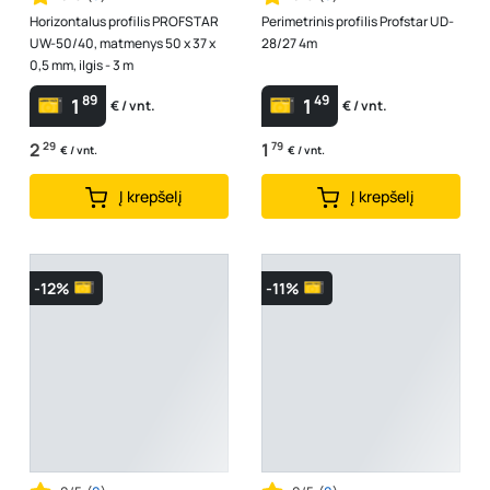
Horizontalus profilis PROFSTAR
Perimetrinis profilis Profstar UD-
UW-50/40, matmenys 50 x 37 x
28/27 4m
0,5 mm, ilgis - 3 m
89
49
1
1
€ / vnt.
€ / vnt.
2
29
1
79
€ / vnt.
€ / vnt.
Į krepšelį
Į krepšelį
-12%
-11%