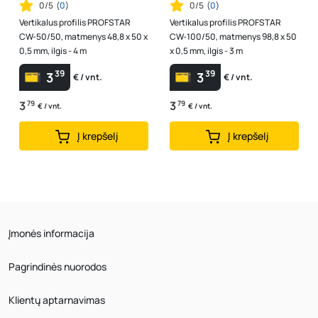
0/5
(
0
)
0/5
(
0
)
Vertikalus profilis PROFSTAR
Vertikalus profilis PROFSTAR
CW-50/50, matmenys 48,8 x 50 x
CW-100/50, matmenys 98,8 x 50
0,5 mm, ilgis - 4 m
x 0,5 mm, ilgis - 3 m
39
39
3
3
€ / vnt.
€ / vnt.
3
79
3
79
€ / vnt.
€ / vnt.
Į krepšelį
Į krepšelį
Įmonės informacija
Pagrindinės nuorodos
Klientų aptarnavimas