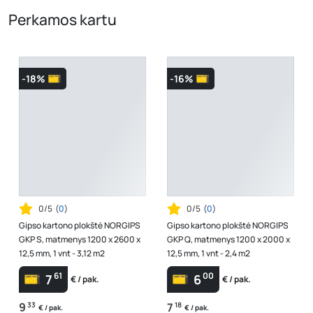
Perkamos kartu
-18%
-16%
0/5
(
0
)
0/5
(
0
)
Gipso kartono plokštė NORGIPS
Gipso kartono plokštė NORGIPS
GKP S, matmenys 1200 x 2600 x
GKP Q, matmenys 1200 x 2000 x
12,5 mm, 1 vnt - 3,12 m2
12,5 mm, 1 vnt - 2,4 m2
61
00
7
6
€ / pak.
€ / pak.
9
33
7
18
€ / pak.
€ / pak.