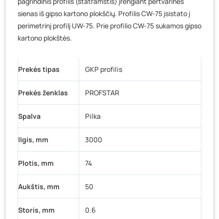
pagrindinis profilis (statramstis) įrengiant pertvarines
Baravykų g. 1, Druskininkai
- 0 vienetų
sienas iš gipso kartono plokščių. Profilis CW-75 įsistato į
Vilniaus g. 89D, Ukmergė
- 0 vienetų
perimetrinį profilį UW-75. Prie profilio CW-75 sukamos gipso
K. Donelaičio g. 17, Rokiškis
- 0 vienetų
kartono plokštės.
Šaltupės g. 64, Zarasai
- 0 vienetų
Prekės tipas
GKP profilis
Prekės ženklas
PROFSTAR
Spalva
Pilka
Ilgis, mm
3000
Plotis, mm
74
Aukštis, mm
50
Storis, mm
0.6