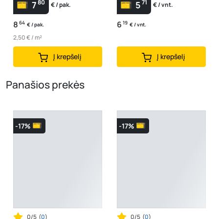
80
71
7
5
€ / pak.
€ / vnt.
8
64
6
19
€ / pak.
€ / vnt.
2,50 € / m²
Į krepšelį
Į krepšelį
Panašios prekės
-17%
-17%
0/5
(
0
)
0/5
(
0
)